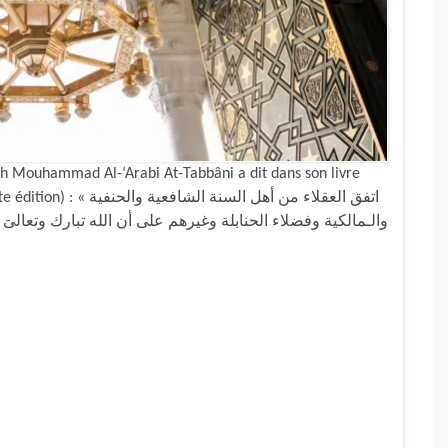
 Mouhammad Al-‘Arabi At-Tabbâni a dit dans son livre
اتفق العقلاء من أهل السن
والـمالكية وفضلاء الحنابلة وغيرهم على أن الله تبارك وتعالىَ م