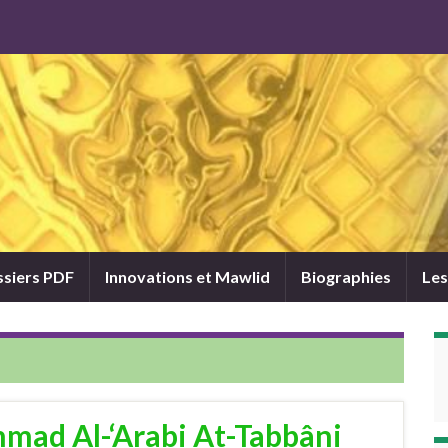
siers PDF
Innovations et Mawlid
Biographies
Les
ad Al-‘Arabi At-Tabbâni