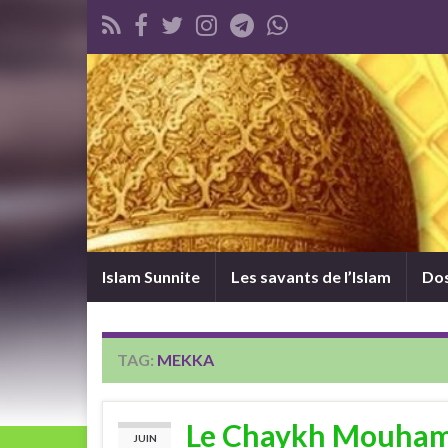
Islam Sunnite
Les savants de l’Islam
Dos
TAG:
MEKKA
Le Chaykh Mouhamm
JUIN