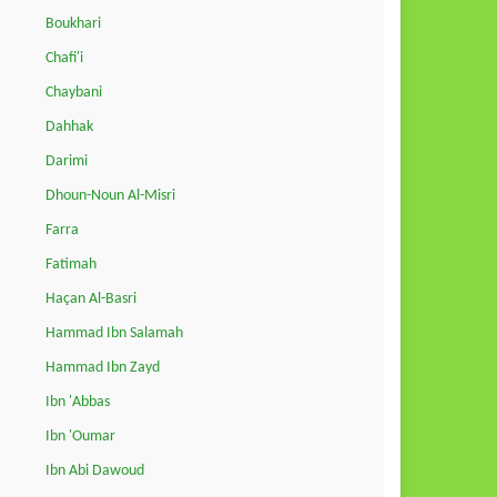
Boukhari
Chafi'i
Chaybani
Dahhak
Darimi
Dhoun-Noun Al-Misri
Farra
Fatimah
Haçan Al-Basri
Hammad Ibn Salamah
Hammad Ibn Zayd
Ibn 'Abbas
Ibn 'Oumar
Ibn Abi Dawoud