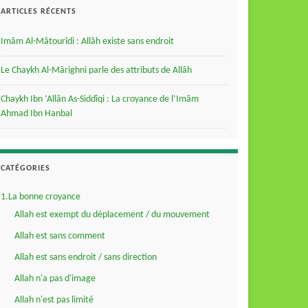
ARTICLES RÉCENTS
Imâm Al-Mâtourîdi : Allâh existe sans endroit
Le Chaykh Al-Mârighni parle des attributs de Allâh
Chaykh Ibn ‘Allân As-Siddîqi : La croyance de l’Imâm
Ahmad Ibn Hanbal
CATÉGORIES
1.La bonne croyance
Allah est exempt du déplacement / du mouvement
Allah est sans comment
Allah est sans endroit / sans direction
Allah n'a pas d'image
Allah n'est pas limité