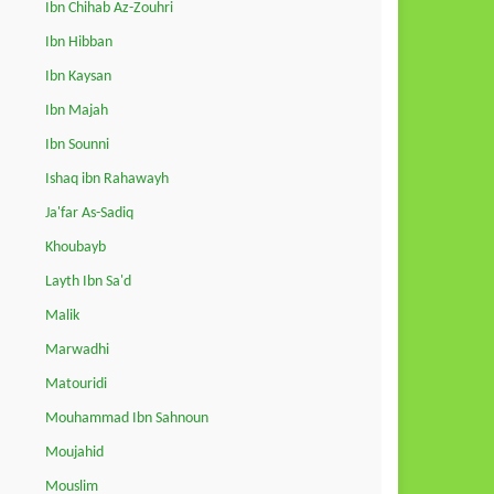
Ibn Chihab Az-Zouhri
Ibn Hibban
Ibn Kaysan
Ibn Majah
Ibn Sounni
Ishaq ibn Rahawayh
Ja'far As-Sadiq
Khoubayb
Layth Ibn Sa'd
Malik
Marwadhi
Matouridi
Mouhammad Ibn Sahnoun
Moujahid
Mouslim