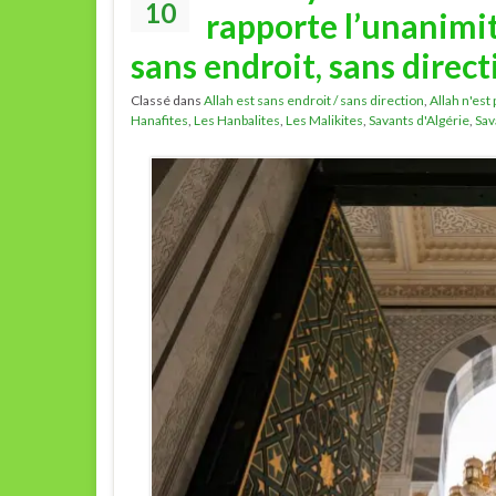
10
rapporte l’unanimité
sans endroit, sans direct
Classé dans
Allah est sans endroit / sans direction
,
Allah n'est 
Hanafites
,
Les Hanbalites
,
Les Malikites
,
Savants d'Algérie
,
Sav