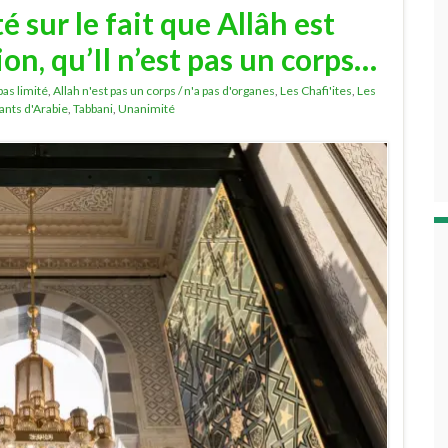
 sur le fait que Allâh est
ion, qu’Il n’est pas un corps…
pas limité
,
Allah n'est pas un corps / n'a pas d'organes
,
Les Chafi'ites
,
Les
ants d'Arabie
,
Tabbani
,
Unanimité