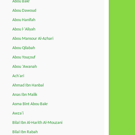
Abou Bakr
Abou Dawoud
Abou Hanifah
Abou l-'Aliyah
Abou Mansour Al-Azhari
Abou Qilabah
Abou Youçouf
Abou ‘Awanah
Ach'ari
Ahmad Ibn Hanbal
Anas Ibn Malik
Asma Bint Abou Bakr
Awza'i
Bilal Ibn Al-Harith Al-Mouzani
Bilal Ibn Rabah