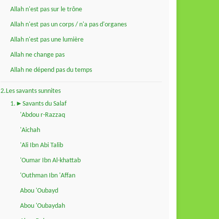
Allah n'est pas sur le trône
Allah n'est pas un corps / n'a pas d'organes
Allah n'est pas une lumière
Allah ne change pas
Allah ne dépend pas du temps
2.Les savants sunnites
1.►Savants du Salaf
'Abdou r-Razzaq
'Aichah
'Ali Ibn Abi Talib
'Oumar Ibn Al-khattab
'Outhman Ibn 'Affan
Abou 'Oubayd
Abou 'Oubaydah