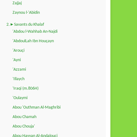
Zajjaj
Zaynou l-'Abidin
2.►Savants du Khalaf
'Abdou l-Wahhab An-Najdi
'AbdoulLah Ibn Houçayn
'Arouçi
'Ayni
'Azzami
'Illaych
'Iraqi (m.806H)
'Oulaymi
Abou 'Outhman Al-Maghribi
Abou Chamah
Abou Chouja'
Abou Hayyan Al-Andalouçi