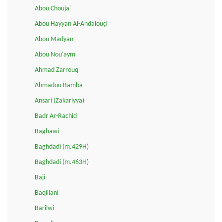
Abou Chouja'
Abou Hayyan Al-Andalouçi
Abou Madyan
Abou Nou'aym
Ahmad Zarrouq
Ahmadou Bamba
Ansari (Zakariyya)
Badr Ar-Rachid
Baghawi
Baghdadi (m.429H)
Baghdadi (m.463H)
Baji
Baqillani
Barilwi