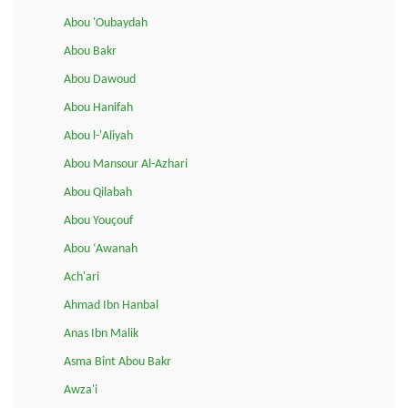
Abou 'Oubaydah
Abou Bakr
Abou Dawoud
Abou Hanifah
Abou l-'Aliyah
Abou Mansour Al-Azhari
Abou Qilabah
Abou Youçouf
Abou ‘Awanah
Ach'ari
Ahmad Ibn Hanbal
Anas Ibn Malik
Asma Bint Abou Bakr
Awza'i