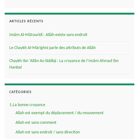
ARTICLES RÉCENTS
Imâm Al-Mâtourîdi : Allâh existe sans endroit
Le Chaykh Al-Mârighni parle des attributs de Allâh
Chaykh Ibn ‘Allân As-Siddîqi : La croyance de l’Imâm Ahmad Ibn
Hanbal
CATÉGORIES
1.La bonne croyance
Allah est exempt du déplacement / du mouvement
Allah est sans comment
Allah est sans endroit / sans direction