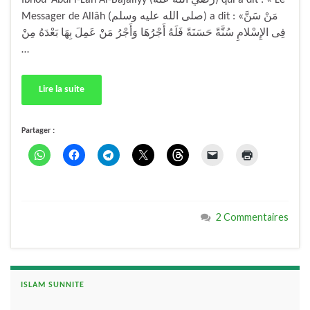
Messager de Allâh (صلى الله عليه وسلم) a dit : «مَنْ سَنَّ
فِى الإِسْلامِ سُنَّةً حَسَنَةً فَلَهُ أَجْرُهَا وَأَجْرُ مَنْ عَمِلَ بِهَا بَعْدَهُ مِنْ
…
Lire la suite
Partager :
2 Commentaires
ISLAM SUNNITE