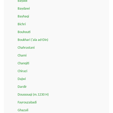
Bayadi
Baydawi
Bayhaqi
Bichri
Bouhouti
Boukhari ('ala ad-Din)
Chahrastani
Chami
Chanqiti
Chirazi
Dajwi
Dardir
Doussouqi (m.1230 H)
Fayrouzabadi
Ghazali