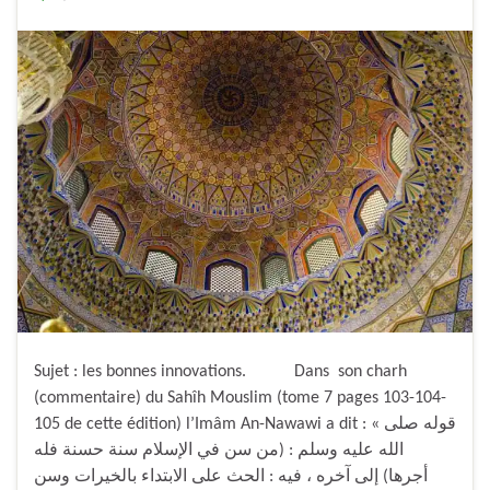
Sujet : les bonnes innovations. Dans son charh
(commentaire) du Sahîh Mouslim (tome 7 pages 103-104-
105 de cette édition) l’Imâm An-Nawawi a dit : « قوله صلى
الله عليه وسلم : (من سن في الإسلام سنة حسنة فله
أجرها) إلى آخره ، فيه : الحث على الابتداء بالخيرات وسن