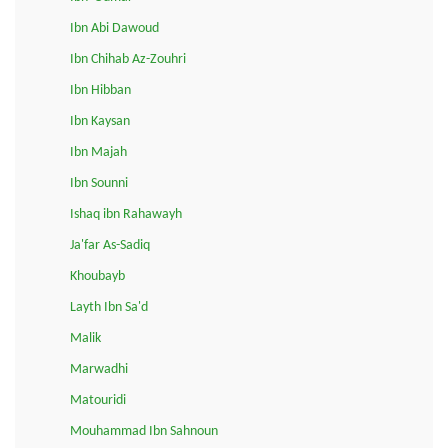
Ibn Abi Dawoud
Ibn Chihab Az-Zouhri
Ibn Hibban
Ibn Kaysan
Ibn Majah
Ibn Sounni
Ishaq ibn Rahawayh
Ja'far As-Sadiq
Khoubayb
Layth Ibn Sa'd
Malik
Marwadhi
Matouridi
Mouhammad Ibn Sahnoun