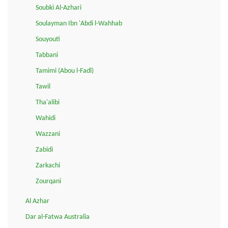
Soubki Al-Azhari
Soulayman Ibn 'Abdi l-Wahhab
Souyouti
Tabbani
Tamimi (Abou l-Fadl)
Tawil
Tha'alibi
Wahidi
Wazzani
Zabidi
Zarkachi
Zourqani
Al Azhar
Dar al-Fatwa Australia