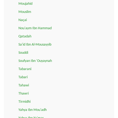
Moujahid
Mouslim
Naçai
Nou'aym Ibn Hammad
Qatadah
Sa'id Ibn Al-Mousayyib
Souddi
Soufyan Ibn 'Ouyaynah
Tabarani
Tabari
Tahawi
Thawri
Tirmidhi
Yahya Ibn Mou'adh