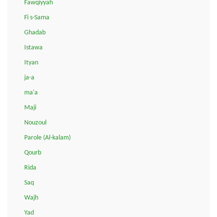
Fawqiyyah
Fi s-Sama
Ghadab
Istawa
Ityan
ja-a
ma'a
Maji
Nouzoul
Parole (Al-kalam)
Qourb
Rida
Saq
Wajh
Yad