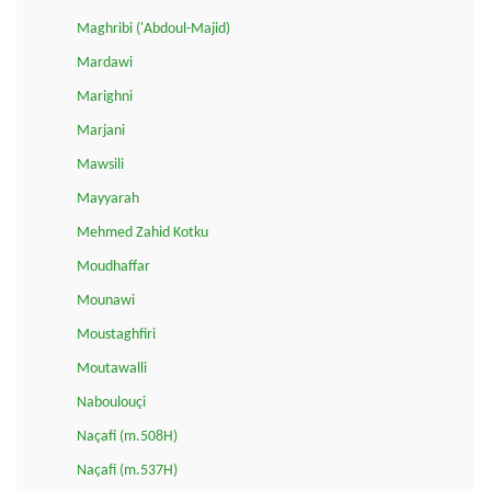
Maghribi ('Abdoul-Majid)
Mardawi
Marighni
Marjani
Mawsili
Mayyarah
Mehmed Zahid Kotku
Moudhaffar
Mounawi
Moustaghfiri
Moutawalli
Naboulouçi
Naçafi (m.508H)
Naçafi (m.537H)