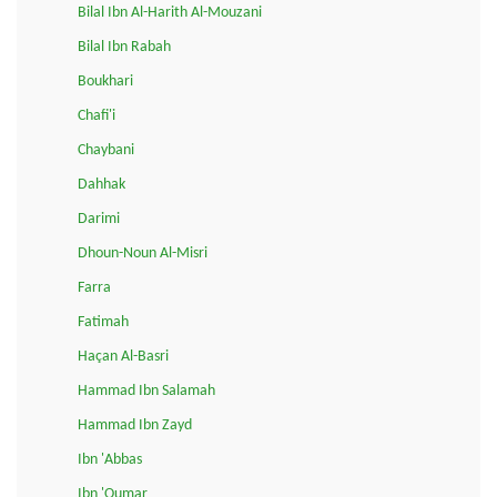
Bilal Ibn Al-Harith Al-Mouzani
Bilal Ibn Rabah
Boukhari
Chafi'i
Chaybani
Dahhak
Darimi
Dhoun-Noun Al-Misri
Farra
Fatimah
Haçan Al-Basri
Hammad Ibn Salamah
Hammad Ibn Zayd
Ibn 'Abbas
Ibn 'Oumar