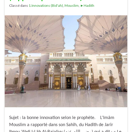
Classé dans
1.Innovations (Bid'ah)
,
Mouslim
,
►Hadith
Sujet : la bonne innovation selon le prophète. L’Imâm
Mouslim a rapporté dans son Sahîh, du Hadîth de Jarîr
Ibnou ‘Abdi l-Lâh Al-Bajaliyy (رضي الله عنه) qui a dit : « Le