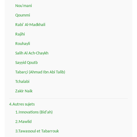
Nou'mani
Qoummi
Rabi' Al-Madkhali
Rajihi
Rouhayli
Salih Al Ach-Chaykh
Sayyid Qoutb
Tabarçi (Ahmad Ibn Abi Talib)
Tchalabi
Zakir Naik
4.Autres sujets
1.Innovations (Bid'ah)
2.Mawlid
3.Tawassoul et Tabarrouk