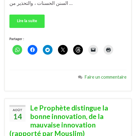
السنن الحسنات ، والتحذير من …
Lire la suite
Partager :
Faire un commentaire
Le Prophète distingue la
AOÛT
14
bonne innovation, de la
mauvaise innovation
(rapporté par Mouslim)