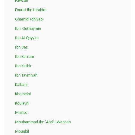
Fawzan
Fourat ibn Ibrahim
Ghamidi (dhiyab)
Ibn 'Outhaymin
Ibn Al-Qayyim
Ibn Baz
Ibn Karram
Ibn Kathir
Ibn Taymiyah
Kalbani
Khomeini
Koulayni
Majlissi
Mouhammad Ibn 'Abdi l-Wahhab
Mouqbil