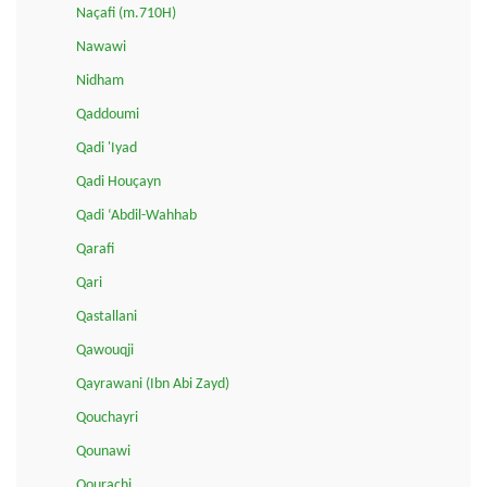
Naçafi (m.710H)
Nawawi
Nidham
Qaddoumi
Qadi 'Iyad
Qadi Houçayn
Qadi ‘Abdil-Wahhab
Qarafi
Qari
Qastallani
Qawouqji
Qayrawani (Ibn Abi Zayd)
Qouchayri
Qounawi
Qourachi