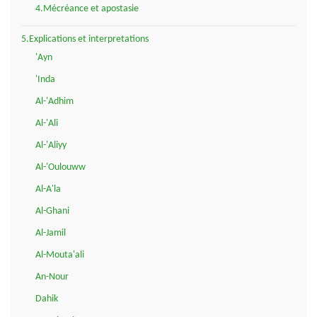
4.Mécréance et apostasie
5.Explications et interpretations
'Ayn
'Inda
Al-'Adhim
Al-'Ali
Al-'Aliyy
Al-'Oulouww
Al-A'la
Al-Ghani
Al-Jamil
Al-Mouta'ali
An-Nour
Dahik