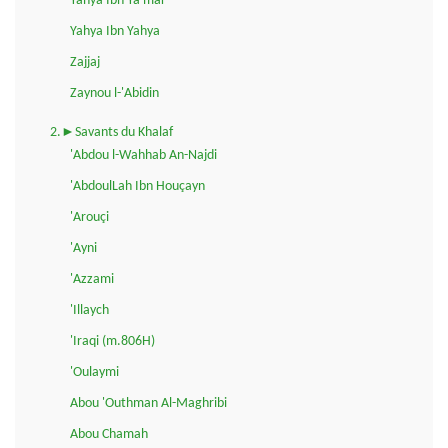
Yahya Ibn Ya'mar
Yahya Ibn Yahya
Zajjaj
Zaynou l-'Abidin
2.►Savants du Khalaf
'Abdou l-Wahhab An-Najdi
'AbdoulLah Ibn Houçayn
'Arouçi
'Ayni
'Azzami
'Illaych
'Iraqi (m.806H)
'Oulaymi
Abou 'Outhman Al-Maghribi
Abou Chamah