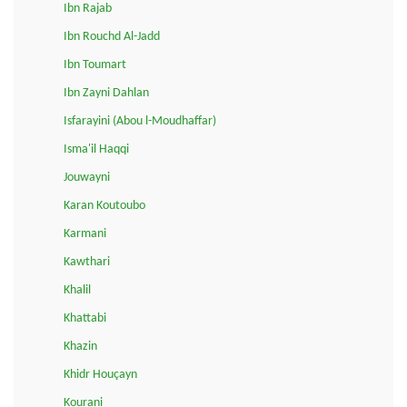
Ibn Rajab
Ibn Rouchd Al-Jadd
Ibn Toumart
Ibn Zayni Dahlan
Isfarayini (Abou l-Moudhaffar)
Isma'il Haqqi
Jouwayni
Karan Koutoubo
Karmani
Kawthari
Khalil
Khattabi
Khazin
Khidr Houçayn
Kourani