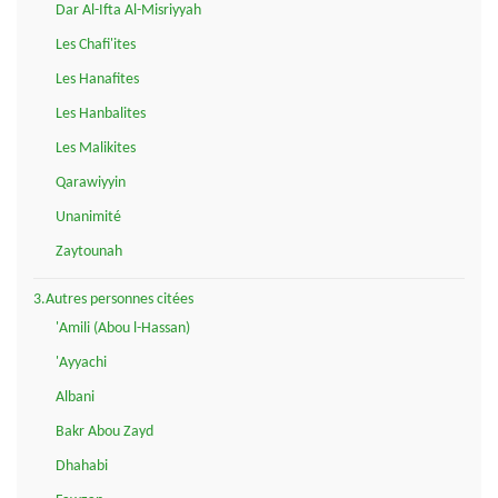
Dar Al-Ifta Al-Misriyyah
Les Chafi'ites
Les Hanafites
Les Hanbalites
Les Malikites
Qarawiyyin
Unanimité
Zaytounah
3.Autres personnes citées
'Amili (Abou l-Hassan)
'Ayyachi
Albani
Bakr Abou Zayd
Dhahabi