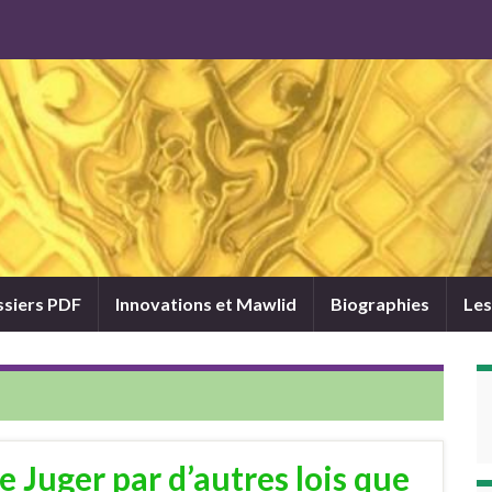
siers PDF
Innovations et Mawlid
Biographies
Les
de Juger par d’autres lois que