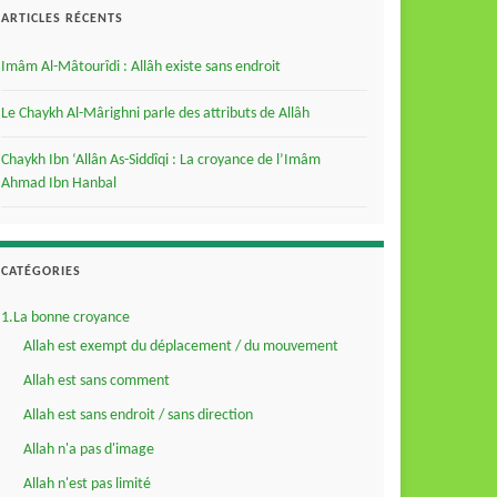
ARTICLES RÉCENTS
Imâm Al-Mâtourîdi : Allâh existe sans endroit
Le Chaykh Al-Mârighni parle des attributs de Allâh
Chaykh Ibn ‘Allân As-Siddîqi : La croyance de l’Imâm
Ahmad Ibn Hanbal
CATÉGORIES
1.La bonne croyance
Allah est exempt du déplacement / du mouvement
Allah est sans comment
Allah est sans endroit / sans direction
Allah n'a pas d'image
Allah n'est pas limité