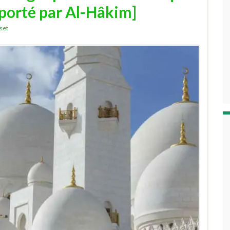
pporté par Al-Hâkim]
set