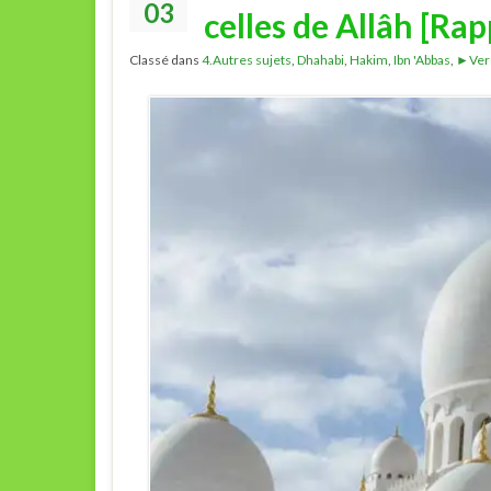
03
celles de Allâh [Ra
Classé dans
4.Autres sujets
,
Dhahabi
,
Hakim
,
Ibn 'Abbas
,
►Ver