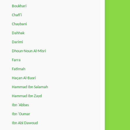
Boukhari
Chafi'i
Chaybani
Dahhak
Darimi
Dhoun-Noun Al-Misri
Farra
Fatimah
Haçan Al-Basri
Hammad Ibn Salamah
Hammad Ibn Zayd
Ibn 'Abbas
Ibn 'Oumar
Ibn Abi Dawoud