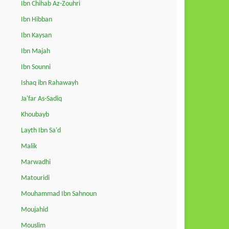
Ibn Chihab Az-Zouhri
Ibn Hibban
Ibn Kaysan
Ibn Majah
Ibn Sounni
Ishaq ibn Rahawayh
Ja'far As-Sadiq
Khoubayb
Layth Ibn Sa'd
Malik
Marwadhi
Matouridi
Mouhammad Ibn Sahnoun
Moujahid
Mouslim