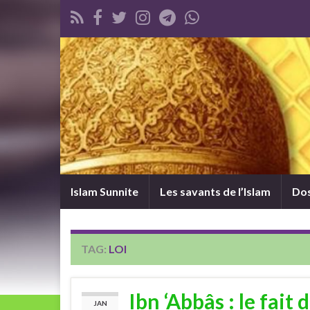
Islam Sunnite
Les savants de l’Islam
Dos
TAG:
LOI
Ibn ‘Abbâs : le fait 
JAN