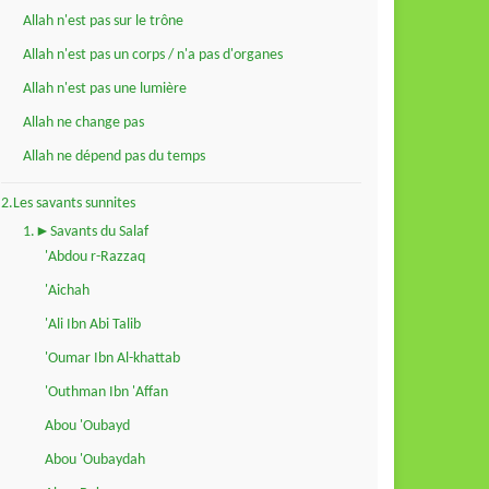
Allah n'est pas sur le trône
Allah n'est pas un corps / n'a pas d'organes
Allah n'est pas une lumière
Allah ne change pas
Allah ne dépend pas du temps
2.Les savants sunnites
1.►Savants du Salaf
'Abdou r-Razzaq
'Aichah
'Ali Ibn Abi Talib
'Oumar Ibn Al-khattab
'Outhman Ibn 'Affan
Abou 'Oubayd
Abou 'Oubaydah