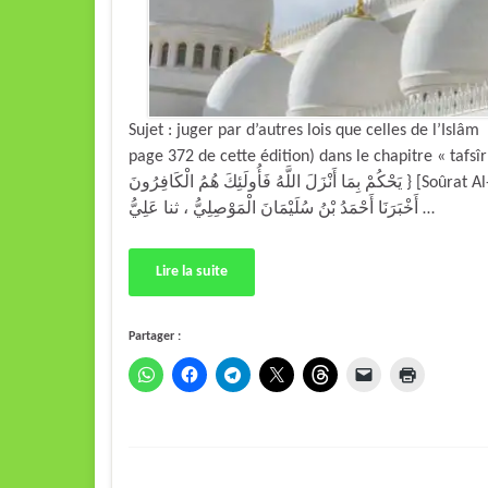
Sujet : juger par d’autres lois que celles de l’Is
page 372 de cette édition) dans le chapitre « tafsîr » [ex
يَحْكُمْ بِمَا أَنْزَلَ اللَّهُ فَأُولَئِكَ هُمُ الْكَافِرُونَ } [Soûrat Al-Mâ-idah/44], le Hâfidh Al-Hâkim rapporte : «أَخْبَرَنَا
أَخْبَرَنَا أَحْمَدُ بْنُ سُلَيْمَانَ الْمَوْصِلِيُّ ، ثنا عَلِيُّ …
Lire la suite
Partager :