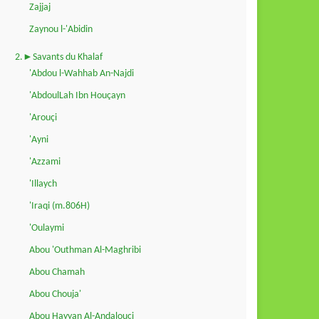
Zajjaj
Zaynou l-'Abidin
2.►Savants du Khalaf
'Abdou l-Wahhab An-Najdi
'AbdoulLah Ibn Houçayn
'Arouçi
'Ayni
'Azzami
'Illaych
'Iraqi (m.806H)
'Oulaymi
Abou 'Outhman Al-Maghribi
Abou Chamah
Abou Chouja'
Abou Hayyan Al-Andalouçi