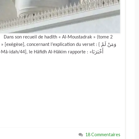
lâm Dans son recueil de hadîth « Al-Moustadrak » (tome 2
égèse], concernant l’explication du verset : { وَمَنْ لَمْ
18 Commentaires