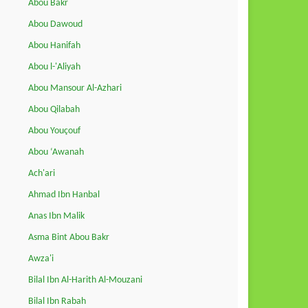
Abou Bakr
Abou Dawoud
Abou Hanifah
Abou l-'Aliyah
Abou Mansour Al-Azhari
Abou Qilabah
Abou Youçouf
Abou ‘Awanah
Ach'ari
Ahmad Ibn Hanbal
Anas Ibn Malik
Asma Bint Abou Bakr
Awza'i
Bilal Ibn Al-Harith Al-Mouzani
Bilal Ibn Rabah