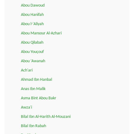
Abou Dawoud
Abou Hanifah
Abou l-'Aliyah
Abou Mansour Al-Azhari
Abou Qilabah
Abou Youçouf
Abou ‘Awanah
Ach'ari
Ahmad Ibn Hanbal
Anas Ibn Malik
Asma Bint Abou Bakr
Awza'i
Bilal Ibn Al-Harith Al-Mouzani
Bilal Ibn Rabah