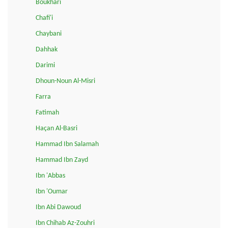
Boukhari
Chafi'i
Chaybani
Dahhak
Darimi
Dhoun-Noun Al-Misri
Farra
Fatimah
Haçan Al-Basri
Hammad Ibn Salamah
Hammad Ibn Zayd
Ibn 'Abbas
Ibn 'Oumar
Ibn Abi Dawoud
Ibn Chihab Az-Zouhri