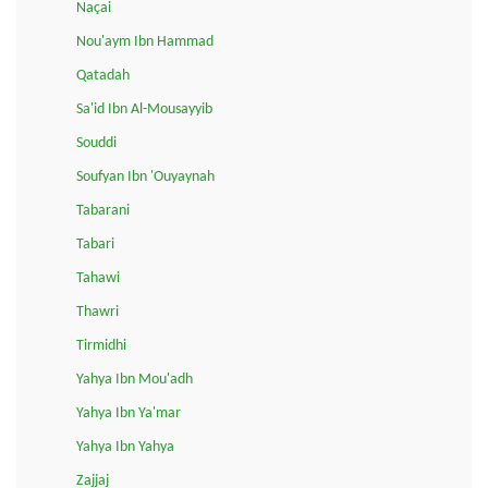
Naçai
Nou'aym Ibn Hammad
Qatadah
Sa'id Ibn Al-Mousayyib
Souddi
Soufyan Ibn 'Ouyaynah
Tabarani
Tabari
Tahawi
Thawri
Tirmidhi
Yahya Ibn Mou'adh
Yahya Ibn Ya'mar
Yahya Ibn Yahya
Zajjaj