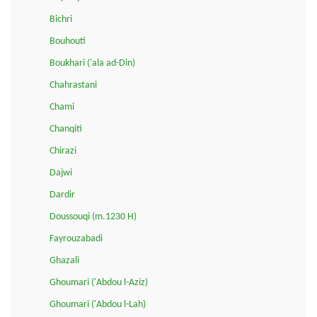
Bichri
Bouhouti
Boukhari ('ala ad-Din)
Chahrastani
Chami
Chanqiti
Chirazi
Dajwi
Dardir
Doussouqi (m.1230 H)
Fayrouzabadi
Ghazali
Ghoumari ('Abdou l-Aziz)
Ghoumari ('Abdou l-Lah)