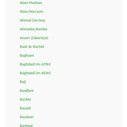
Abou Madyan
Abou Nou'aym
Ahmad Zarrouq
Ahmadou Bamba
Ansari (Zakariyya)
Badr Ar-Rachid
Baghawi
Baghdadi (m.429H)
Baghdadi (m.463H)
Baji
Baqillani
Barilwi
Bayadi
Baydawi
Bayhaqi