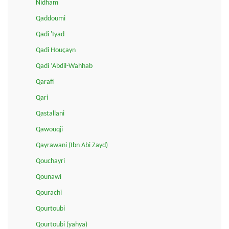
Nidham
Qaddoumi
Qadi 'Iyad
Qadi Houçayn
Qadi ‘Abdil-Wahhab
Qarafi
Qari
Qastallani
Qawouqji
Qayrawani (Ibn Abi Zayd)
Qouchayri
Qounawi
Qourachi
Qourtoubi
Qourtoubi (yahya)