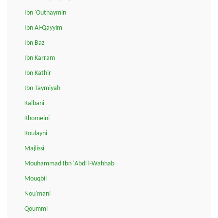
Ibn 'Outhaymin
Ibn Al-Qayyim
Ibn Baz
Ibn Karram
Ibn Kathir
Ibn Taymiyah
Kalbani
Khomeini
Koulayni
Majlissi
Mouhammad Ibn 'Abdi l-Wahhab
Mouqbil
Nou'mani
Qoummi