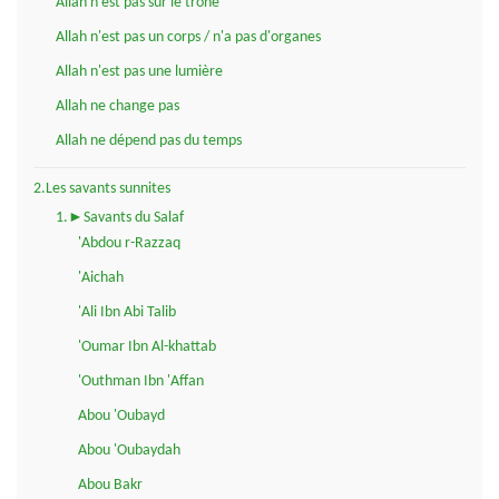
Allah n'est pas sur le trône
Allah n'est pas un corps / n'a pas d'organes
Allah n'est pas une lumière
Allah ne change pas
Allah ne dépend pas du temps
2.Les savants sunnites
1.►Savants du Salaf
'Abdou r-Razzaq
'Aichah
'Ali Ibn Abi Talib
'Oumar Ibn Al-khattab
'Outhman Ibn 'Affan
Abou 'Oubayd
Abou 'Oubaydah
Abou Bakr