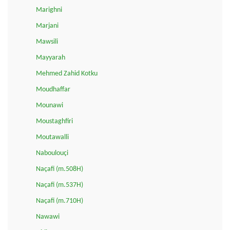
Marighni
Marjani
Mawsili
Mayyarah
Mehmed Zahid Kotku
Moudhaffar
Mounawi
Moustaghfiri
Moutawalli
Naboulouçi
Naçafi (m.508H)
Naçafi (m.537H)
Naçafi (m.710H)
Nawawi