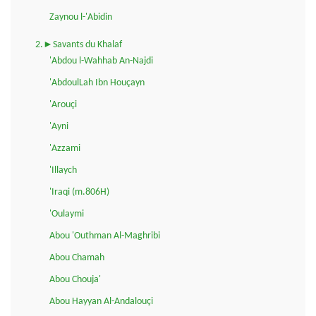
Zaynou l-'Abidin
2.►Savants du Khalaf
'Abdou l-Wahhab An-Najdi
'AbdoulLah Ibn Houçayn
'Arouçi
'Ayni
'Azzami
'Illaych
'Iraqi (m.806H)
'Oulaymi
Abou 'Outhman Al-Maghribi
Abou Chamah
Abou Chouja'
Abou Hayyan Al-Andalouçi