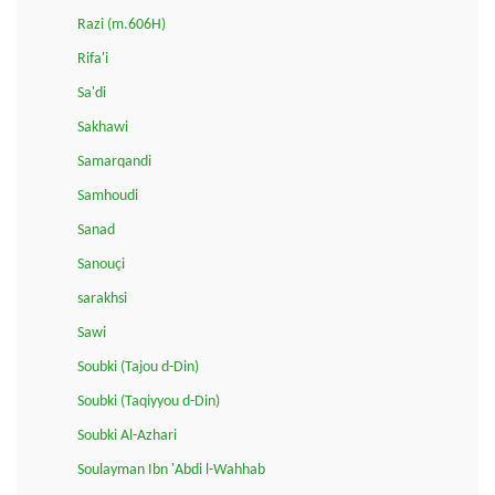
Razi (m.606H)
Rifa'i
Sa'di
Sakhawi
Samarqandi
Samhoudi
Sanad
Sanouçi
sarakhsi
Sawi
Soubki (Tajou d-Din)
Soubki (Taqiyyou d-Din)
Soubki Al-Azhari
Soulayman Ibn 'Abdi l-Wahhab