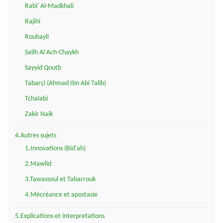
Rabi' Al-Madkhali
Rajihi
Rouhayli
Salih Al Ach-Chaykh
Sayyid Qoutb
Tabarçi (Ahmad Ibn Abi Talib)
Tchalabi
Zakir Naik
4.Autres sujets
1.Innovations (Bid'ah)
2.Mawlid
3.Tawassoul et Tabarrouk
4.Mécréance et apostasie
5.Explications et interpretations