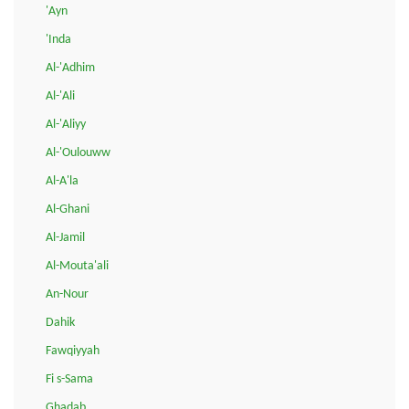
'Ayn
'Inda
Al-'Adhim
Al-'Ali
Al-'Aliyy
Al-'Oulouww
Al-A'la
Al-Ghani
Al-Jamil
Al-Mouta'ali
An-Nour
Dahik
Fawqiyyah
Fi s-Sama
Ghadab