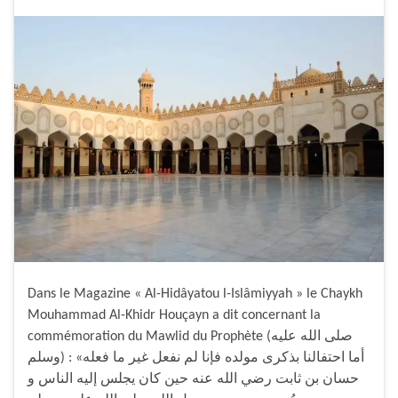
Dans le Magazine « Al-Hidâyatou l-Islâmiyyah » le Chaykh
Mouhammad Al-Khidr Houçayn a dit concernant la
commémoration du Mawlid du Prophète (صلى الله عليه
وسلم) : «أما احتفالنا بذكرى مولده فإنا لم نفعل غير ما فعله
حسان بن ثابت رضي الله عنه حين كان يجلس إليه الناس و