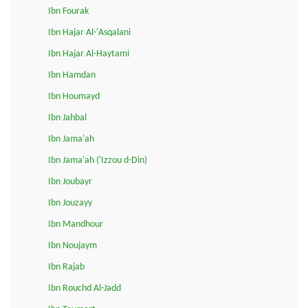
Ibn Fourak
Ibn Hajar Al-'Asqalani
Ibn Hajar Al-Haytami
Ibn Hamdan
Ibn Houmayd
Ibn Jahbal
Ibn Jama'ah
Ibn Jama'ah ('Izzou d-Din)
Ibn Joubayr
Ibn Jouzayy
Ibn Mandhour
Ibn Noujaym
Ibn Rajab
Ibn Rouchd Al-Jadd