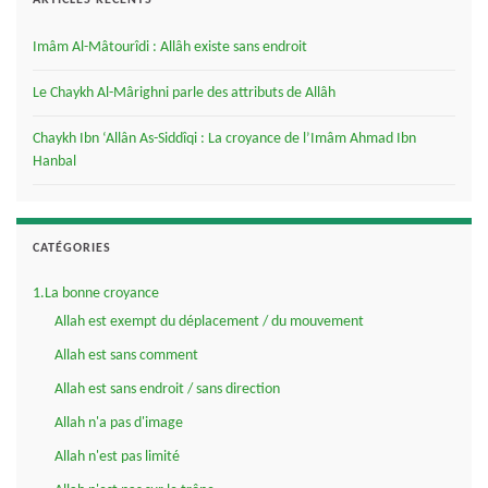
ARTICLES RÉCENTS
Imâm Al-Mâtourîdi : Allâh existe sans endroit
Le Chaykh Al-Mârighni parle des attributs de Allâh
Chaykh Ibn ‘Allân As-Siddîqi : La croyance de l’Imâm Ahmad Ibn
Hanbal
CATÉGORIES
1.La bonne croyance
Allah est exempt du déplacement / du mouvement
Allah est sans comment
Allah est sans endroit / sans direction
Allah n'a pas d'image
Allah n'est pas limité