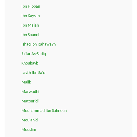
Ibn Hibban
Ibn Kaysan
Ibn Majah
Ibn Sounni
Ishaq ibn Rahawayh
Ja'far As-Sadiq
Khoubayb
Layth Ibn Sa'd
Malik
Marwadhi
Matouridi
Mouhammad Ibn Sahnoun
Moujahid
Mouslim