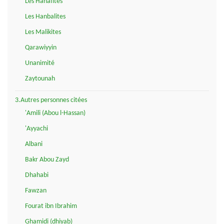
Les Hanafites
Les Hanbalites
Les Malikites
Qarawiyyin
Unanimité
Zaytounah
3.Autres personnes citées
'Amili (Abou l-Hassan)
'Ayyachi
Albani
Bakr Abou Zayd
Dhahabi
Fawzan
Fourat ibn Ibrahim
Ghamidi (dhiyab)