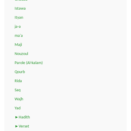
Istawa
Ityan
ja-a
ma'a
Maji
Nouzoul
Parole (Al-kalam)
Qourb
Rida
Saq
Wajh
Yad
►Hadith
►Verset