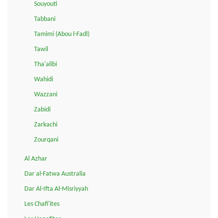
Souyouti
Tabbani
Tamimi (Abou l-Fadl)
Tawil
Tha'alibi
Wahidi
Wazzani
Zabidi
Zarkachi
Zourqani
Al Azhar
Dar al-Fatwa Australia
Dar Al-Ifta Al-Misriyyah
Les Chafi'ites