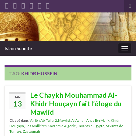
Tog
sea
Search for:
for
Islam Sunnite
Togg
navig
TAG:
KHIDR HUSSEIN
Le Chaykh Mouhammad Al-
JAN
13
Khidr Houçayn fait l’éloge du
Mawlid
Classé dans
'Ali Ibn Abi Talib
,
2.Mawlid
,
Al Azhar
,
Anas Ibn Malik
,
Khidr
Houçayn
,
Les Malikites
,
Savants d'Algérie
,
Savants d'Egypte
,
Savants de
Tunisie
,
Zaytounah