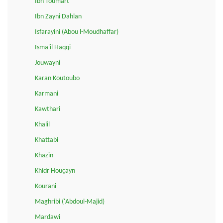
Ibn Toumart
Ibn Zayni Dahlan
Isfarayini (Abou l-Moudhaffar)
Isma'il Haqqi
Jouwayni
Karan Koutoubo
Karmani
Kawthari
Khalil
Khattabi
Khazin
Khidr Houçayn
Kourani
Maghribi ('Abdoul-Majid)
Mardawi