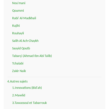
Nou'mani
Qoummi
Rabi' Al-Madkhali
Rajihi
Rouhayli
Salih Al Ach-Chaykh
Sayyid Qoutb
Tabarçi (Ahmad Ibn Abi Talib)
Tchalabi
Zakir Naik
4.Autres sujets
1.Innovations (Bid'ah)
2.Mawlid
3.Tawassoul et Tabarrouk