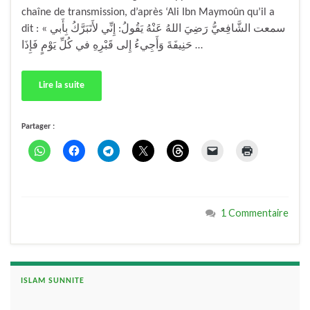
chaîne de transmission, d’après ‘Ali Ibn Maymoûn qu’il a
dit : « سمعت الشَّافِعيُّ رَضِيَ اللهُ عَنْهُ يَقُولُ: إِنِّي لأَتَبَرَّكُ بِأَبي
حَنِيفَةَ وَأَجِيءُ إِلى قَبْرِهِ في كُلِّ يَوْمٍ فَإِذَا …
Lire la suite
Partager :
1 Commentaire
ISLAM SUNNITE