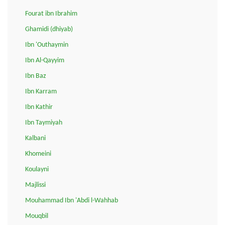
Fourat ibn Ibrahim
Ghamidi (dhiyab)
Ibn 'Outhaymin
Ibn Al-Qayyim
Ibn Baz
Ibn Karram
Ibn Kathir
Ibn Taymiyah
Kalbani
Khomeini
Koulayni
Majlissi
Mouhammad Ibn 'Abdi l-Wahhab
Mouqbil