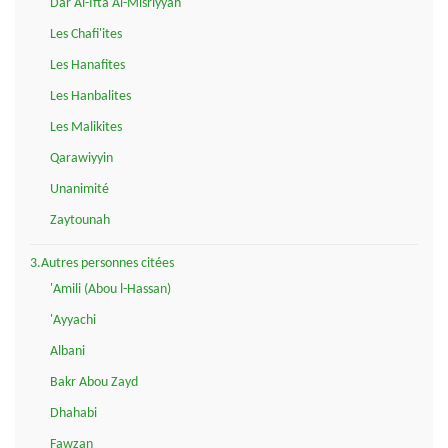
Dar Al-Ifta Al-Misriyyah
Les Chafi'ites
Les Hanafites
Les Hanbalites
Les Malikites
Qarawiyyin
Unanimité
Zaytounah
3.Autres personnes citées
'Amili (Abou l-Hassan)
'Ayyachi
Albani
Bakr Abou Zayd
Dhahabi
Fawzan