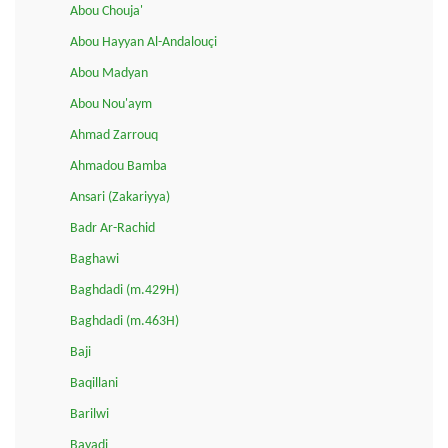
Abou Chouja'
Abou Hayyan Al-Andalouçi
Abou Madyan
Abou Nou'aym
Ahmad Zarrouq
Ahmadou Bamba
Ansari (Zakariyya)
Badr Ar-Rachid
Baghawi
Baghdadi (m.429H)
Baghdadi (m.463H)
Baji
Baqillani
Barilwi
Bayadi