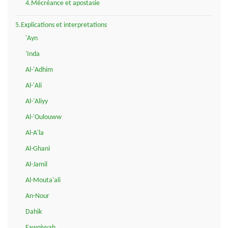
4.Mécréance et apostasie
5.Explications et interpretations
'Ayn
'Inda
Al-'Adhim
Al-'Ali
Al-'Aliyy
Al-'Oulouww
Al-A'la
Al-Ghani
Al-Jamil
Al-Mouta'ali
An-Nour
Dahik
Fawqiyyah