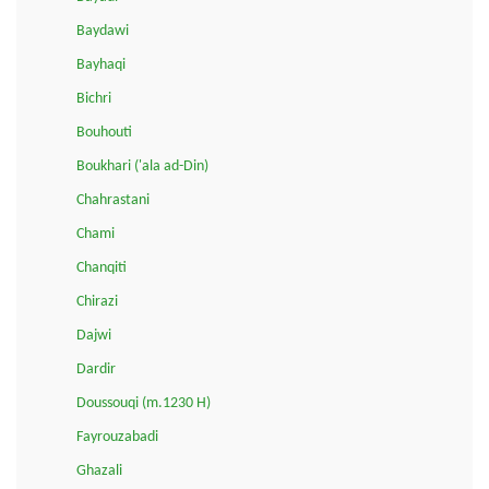
Baydawi
Bayhaqi
Bichri
Bouhouti
Boukhari ('ala ad-Din)
Chahrastani
Chami
Chanqiti
Chirazi
Dajwi
Dardir
Doussouqi (m.1230 H)
Fayrouzabadi
Ghazali