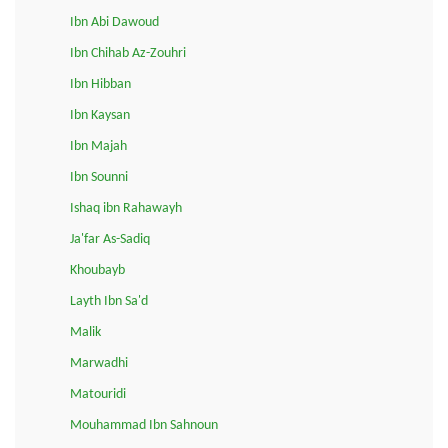
Ibn Abi Dawoud
Ibn Chihab Az-Zouhri
Ibn Hibban
Ibn Kaysan
Ibn Majah
Ibn Sounni
Ishaq ibn Rahawayh
Ja'far As-Sadiq
Khoubayb
Layth Ibn Sa'd
Malik
Marwadhi
Matouridi
Mouhammad Ibn Sahnoun