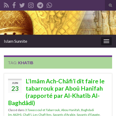
Tog
sear
Search for:
for
Islam Sunnite
Togg
navig
TAG:
KHATIB
L’Imâm Ach-Châfi’i dit faire le
JUIN
23
tabarrouk par Aboû Hanîfah
(rapporté par Al-Khatîb Al-
Baghdâdi)
Classé dans
3.Tawassoul et Tabarrouk
,
Abou Hanifah
,
Baghdadi
(m.463H)
,
Chafi'i
,
Les Chafi'ites
,
Savants d'Arabie
,
Savants d'Egypte
,