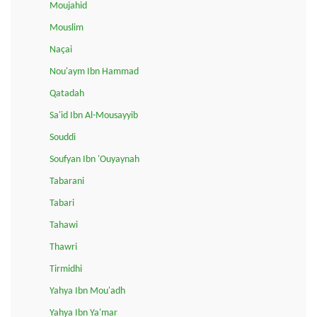
Moujahid
Mouslim
Naçai
Nou'aym Ibn Hammad
Qatadah
Sa'id Ibn Al-Mousayyib
Souddi
Soufyan Ibn 'Ouyaynah
Tabarani
Tabari
Tahawi
Thawri
Tirmidhi
Yahya Ibn Mou'adh
Yahya Ibn Ya'mar