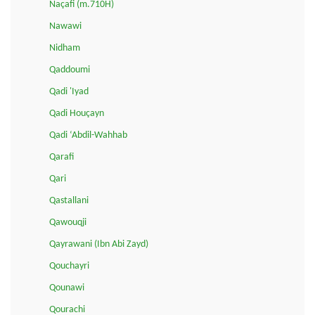
Naçafi (m.710H)
Nawawi
Nidham
Qaddoumi
Qadi 'Iyad
Qadi Houçayn
Qadi ‘Abdil-Wahhab
Qarafi
Qari
Qastallani
Qawouqji
Qayrawani (Ibn Abi Zayd)
Qouchayri
Qounawi
Qourachi