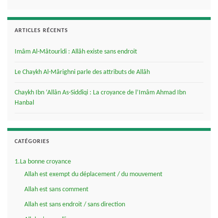
ARTICLES RÉCENTS
Imâm Al-Mâtourîdi : Allâh existe sans endroit
Le Chaykh Al-Mârighni parle des attributs de Allâh
Chaykh Ibn ‘Allân As-Siddîqi : La croyance de l’Imâm Ahmad Ibn
Hanbal
CATÉGORIES
1.La bonne croyance
Allah est exempt du déplacement / du mouvement
Allah est sans comment
Allah est sans endroit / sans direction