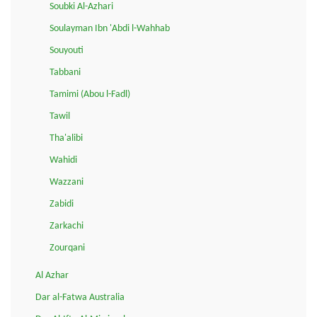
Soubki Al-Azhari
Soulayman Ibn 'Abdi l-Wahhab
Souyouti
Tabbani
Tamimi (Abou l-Fadl)
Tawil
Tha'alibi
Wahidi
Wazzani
Zabidi
Zarkachi
Zourqani
Al Azhar
Dar al-Fatwa Australia