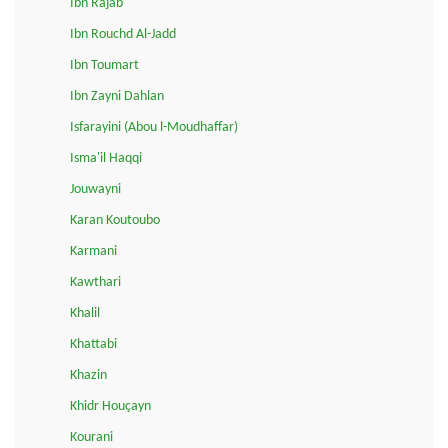
Ibn Rajab
Ibn Rouchd Al-Jadd
Ibn Toumart
Ibn Zayni Dahlan
Isfarayini (Abou l-Moudhaffar)
Isma'il Haqqi
Jouwayni
Karan Koutoubo
Karmani
Kawthari
Khalil
Khattabi
Khazin
Khidr Houçayn
Kourani