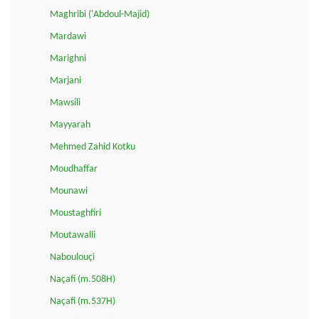
Maghribi ('Abdoul-Majid)
Mardawi
Marighni
Marjani
Mawsili
Mayyarah
Mehmed Zahid Kotku
Moudhaffar
Mounawi
Moustaghfiri
Moutawalli
Naboulouçi
Naçafi (m.508H)
Naçafi (m.537H)