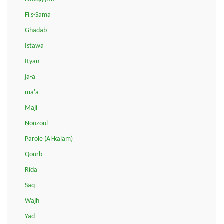
Fi s-Sama
Ghadab
Istawa
Ityan
ja-a
ma'a
Maji
Nouzoul
Parole (Al-kalam)
Qourb
Rida
Saq
Wajh
Yad