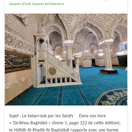
Savants d'Irak
,
Savants de Palestine
Sujet : Le tabarrouk par les Salafs Dans son livre
« Târîkhou Baghdâd » (tome 1, page 123 de cette édition),
le Hâfidh Al-Khatîb Al-Baghdâdi rapporte avec une bonne