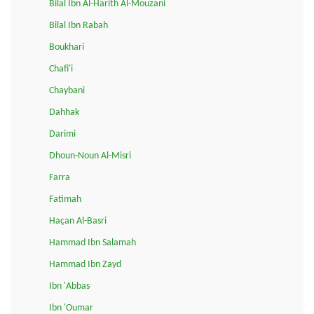
Bilal Ibn Al-Harith Al-Mouzani
Bilal Ibn Rabah
Boukhari
Chafi'i
Chaybani
Dahhak
Darimi
Dhoun-Noun Al-Misri
Farra
Fatimah
Haçan Al-Basri
Hammad Ibn Salamah
Hammad Ibn Zayd
Ibn 'Abbas
Ibn 'Oumar