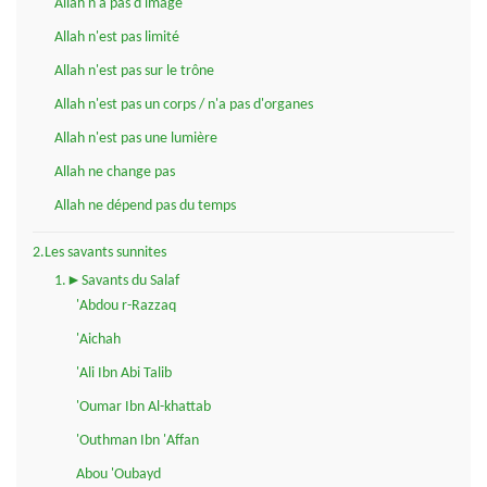
Allah n'a pas d'image
Allah n'est pas limité
Allah n'est pas sur le trône
Allah n'est pas un corps / n'a pas d'organes
Allah n'est pas une lumière
Allah ne change pas
Allah ne dépend pas du temps
2.Les savants sunnites
1.►Savants du Salaf
'Abdou r-Razzaq
'Aichah
'Ali Ibn Abi Talib
'Oumar Ibn Al-khattab
'Outhman Ibn 'Affan
Abou 'Oubayd