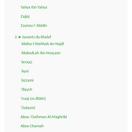
Yahya Ibn Yahya
Zajjaj
Zaynou l-'Abidin
2.►Savants du Khalaf
'Abdou l-Wahhab An-Najdi
'AbdoulLah Ibn Houçayn
'Arouçi
'Ayni
'Azzami
'Illaych
'Iraqi (m.806H)
'Oulaymi
Abou 'Outhman Al-Maghribi
Abou Chamah