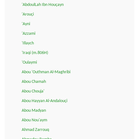
'AbdoulLah Ibn Houçayn
'Arouçi
'Ayni
'Azzami
'Illaych
'Iraqi (m.806H)
'Oulaymi
Abou 'Outhman Al-Maghribi
Abou Chamah
Abou Chouja'
Abou Hayyan Al-Andalouçi
Abou Madyan
Abou Nou'aym
Ahmad Zarrouq