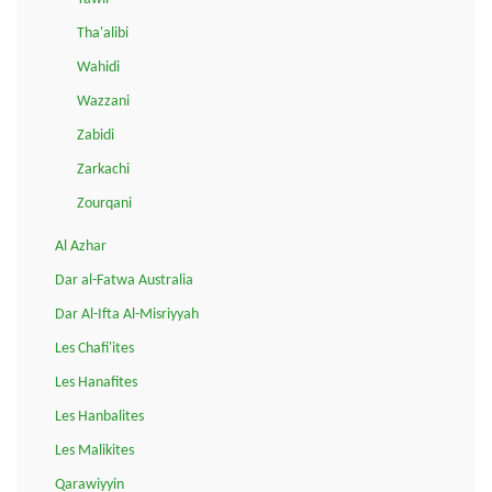
Tha'alibi
Wahidi
Wazzani
Zabidi
Zarkachi
Zourqani
Al Azhar
Dar al-Fatwa Australia
Dar Al-Ifta Al-Misriyyah
Les Chafi'ites
Les Hanafites
Les Hanbalites
Les Malikites
Qarawiyyin