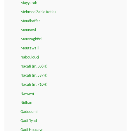
Mayyarah
Mehmed Zahid Kotku
Moudhaffar
Mounawi
Moustaghfiri
Moutawalli
Naboulouçi
Naçafi (m.508H)
Naçafi (m.537H)
Naçafi (m.710H)
Nawawi
Nidham
Qaddoumi
Qadi 'Iyad
Qadi Houçayn