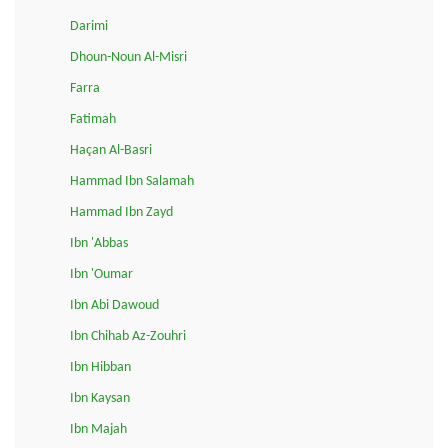
Darimi
Dhoun-Noun Al-Misri
Farra
Fatimah
Haçan Al-Basri
Hammad Ibn Salamah
Hammad Ibn Zayd
Ibn 'Abbas
Ibn 'Oumar
Ibn Abi Dawoud
Ibn Chihab Az-Zouhri
Ibn Hibban
Ibn Kaysan
Ibn Majah