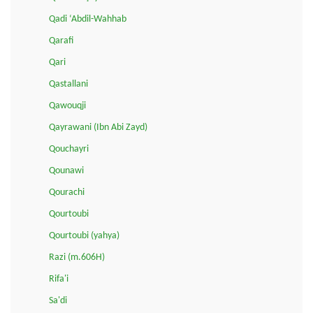
Qadi ‘Abdil-Wahhab
Qarafi
Qari
Qastallani
Qawouqji
Qayrawani (Ibn Abi Zayd)
Qouchayri
Qounawi
Qourachi
Qourtoubi
Qourtoubi (yahya)
Razi (m.606H)
Rifa'i
Sa'di