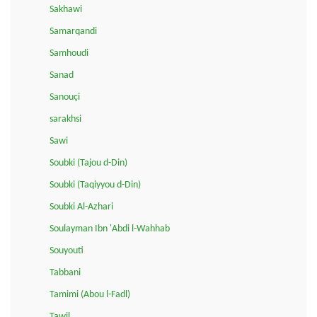
Sakhawi
Samarqandi
Samhoudi
Sanad
Sanouçi
sarakhsi
Sawi
Soubki (Tajou d-Din)
Soubki (Taqiyyou d-Din)
Soubki Al-Azhari
Soulayman Ibn 'Abdi l-Wahhab
Souyouti
Tabbani
Tamimi (Abou l-Fadl)
Tawil