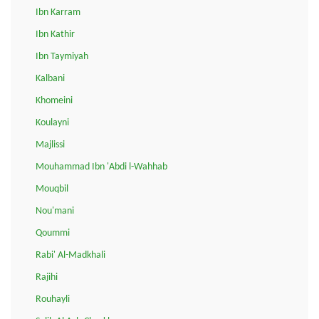
Ibn Karram
Ibn Kathir
Ibn Taymiyah
Kalbani
Khomeini
Koulayni
Majlissi
Mouhammad Ibn 'Abdi l-Wahhab
Mouqbil
Nou'mani
Qoummi
Rabi' Al-Madkhali
Rajihi
Rouhayli