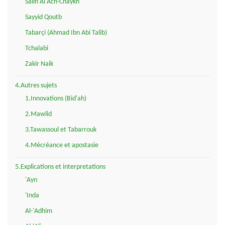
Salih Al Ach-Chaykh
Sayyid Qoutb
Tabarçi (Ahmad Ibn Abi Talib)
Tchalabi
Zakir Naik
4.Autres sujets
1.Innovations (Bid'ah)
2.Mawlid
3.Tawassoul et Tabarrouk
4.Mécréance et apostasie
5.Explications et interpretations
'Ayn
'Inda
Al-'Adhim