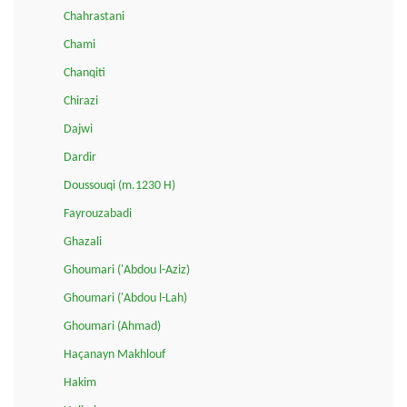
Chahrastani
Chami
Chanqiti
Chirazi
Dajwi
Dardir
Doussouqi (m.1230 H)
Fayrouzabadi
Ghazali
Ghoumari ('Abdou l-Aziz)
Ghoumari ('Abdou l-Lah)
Ghoumari (Ahmad)
Haçanayn Makhlouf
Hakim