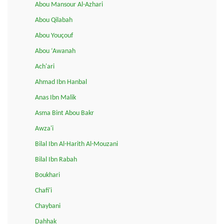
Abou Mansour Al-Azhari
Abou Qilabah
Abou Youçouf
Abou ‘Awanah
Ach'ari
Ahmad Ibn Hanbal
Anas Ibn Malik
Asma Bint Abou Bakr
Awza'i
Bilal Ibn Al-Harith Al-Mouzani
Bilal Ibn Rabah
Boukhari
Chafi'i
Chaybani
Dahhak