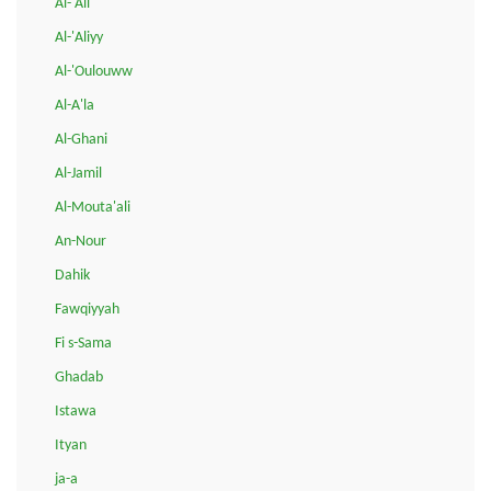
Al-'Ali
Al-'Aliyy
Al-'Oulouww
Al-A'la
Al-Ghani
Al-Jamil
Al-Mouta'ali
An-Nour
Dahik
Fawqiyyah
Fi s-Sama
Ghadab
Istawa
Ityan
ja-a