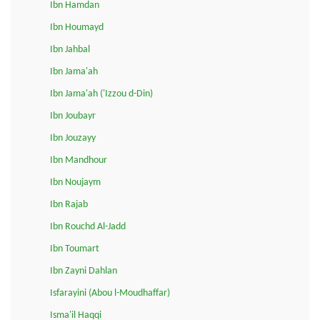
Ibn Hamdan
Ibn Houmayd
Ibn Jahbal
Ibn Jama'ah
Ibn Jama'ah ('Izzou d-Din)
Ibn Joubayr
Ibn Jouzayy
Ibn Mandhour
Ibn Noujaym
Ibn Rajab
Ibn Rouchd Al-Jadd
Ibn Toumart
Ibn Zayni Dahlan
Isfarayini (Abou l-Moudhaffar)
Isma'il Haqqi