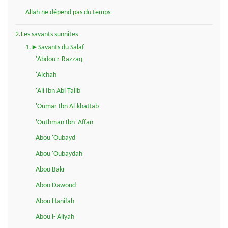
Allah ne dépend pas du temps
2.Les savants sunnites
1.►Savants du Salaf
'Abdou r-Razzaq
'Aichah
'Ali Ibn Abi Talib
'Oumar Ibn Al-khattab
'Outhman Ibn 'Affan
Abou 'Oubayd
Abou 'Oubaydah
Abou Bakr
Abou Dawoud
Abou Hanifah
Abou l-'Aliyah