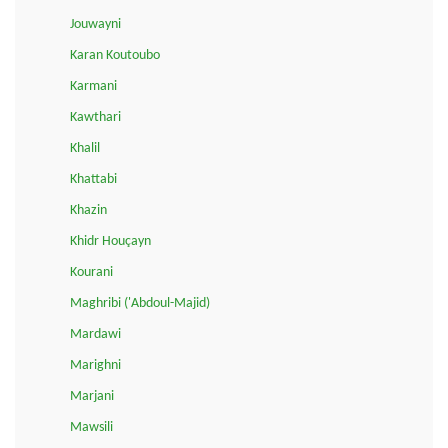
Jouwayni
Karan Koutoubo
Karmani
Kawthari
Khalil
Khattabi
Khazin
Khidr Houçayn
Kourani
Maghribi ('Abdoul-Majid)
Mardawi
Marighni
Marjani
Mawsili