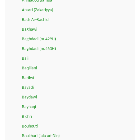
Ahmadou Bamba
Ansari (Zakariyya)
Badr Ar-Rachid
Baghawi
Baghdadi (m.429H)
Baghdadi (m.463H)
Baji
Baqillani
Barilwi
Bayadi
Baydawi
Bayhaqi
Bichri
Bouhouti
Boukhari ('ala ad-Din)