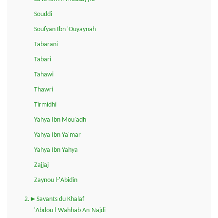
Souddi
Soufyan Ibn 'Ouyaynah
Tabarani
Tabari
Tahawi
Thawri
Tirmidhi
Yahya Ibn Mou'adh
Yahya Ibn Ya'mar
Yahya Ibn Yahya
Zajjaj
Zaynou l-'Abidin
2.►Savants du Khalaf
'Abdou l-Wahhab An-Najdi