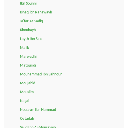
Ibn Sounni
Ishaq ibn Rahawayh
Ja'far As-Sadiq
Khoubayb
Layth Ibn Sa'd
Malik
Marwadhi
Matouridi
Mouhammad Ibn Sahnoun
Moujahid
Mouslim
Naçai
Nou'aym Ibn Hammad
Qatadah
Sa'id Ibn Al-Mousayyib