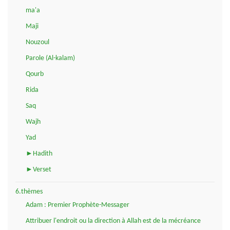
ma'a
Maji
Nouzoul
Parole (Al-kalam)
Qourb
Rida
Saq
Wajh
Yad
►Hadith
►Verset
6.thèmes
Adam : Premier Prophète-Messager
Attribuer l'endroit ou la direction à Allah est de la mécréance