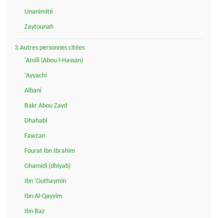
Unanimité
Zaytounah
3.Autres personnes citées
'Amili (Abou l-Hassan)
'Ayyachi
Albani
Bakr Abou Zayd
Dhahabi
Fawzan
Fourat ibn Ibrahim
Ghamidi (dhiyab)
Ibn 'Outhaymin
Ibn Al-Qayyim
Ibn Baz