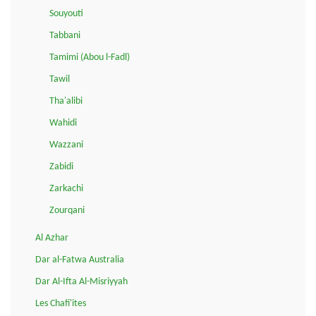
Souyouti
Tabbani
Tamimi (Abou l-Fadl)
Tawil
Tha'alibi
Wahidi
Wazzani
Zabidi
Zarkachi
Zourqani
Al Azhar
Dar al-Fatwa Australia
Dar Al-Ifta Al-Misriyyah
Les Chafi'ites