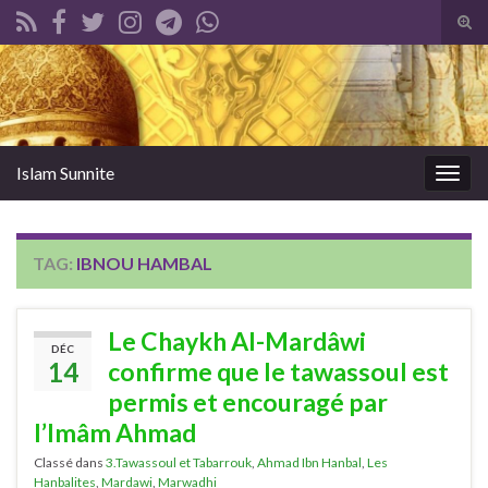
Tog
sear
Search for:
for
Islam Sunnite
Togg
navig
TAG:
IBNOU HAMBAL
Le Chaykh Al-Mardâwi
DÉC
14
confirme que le tawassoul est
permis et encouragé par
l’Imâm Ahmad
Classé dans
3.Tawassoul et Tabarrouk
,
Ahmad Ibn Hanbal
,
Les
Hanbalites
,
Mardawi
,
Marwadhi