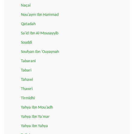
Naçai
Nou'aym Ibn Hammad
Qatadah
Sa'id Ibn Al-Mousayyib
Souddi
Soufyan Ibn 'Ouyaynah
Tabarani
Tabari
Tahawi
Thawri
Tirmidhi
Yahya Ibn Mou'adh
Yahya Ibn Ya'mar
Yahya Ibn Yahya