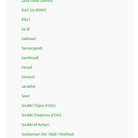
Qourtoubi (yahya)
Razi (m.606H)
Rifa'i
Sa'di
Sakhawi
Samarqandi
Samhoudi
Sanad
Sanouçi
sarakhsi
Sawi
Soubki (Tajou d-Din)
Soubki (Taqiyyou d-Din)
Soubki Al-Azhari
Soulayman Ibn 'Abdi l-Wahhab