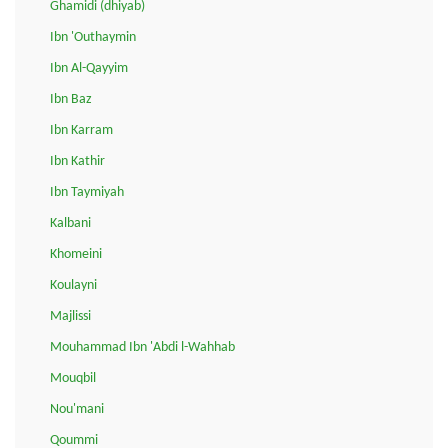
Ghamidi (dhiyab)
Ibn 'Outhaymin
Ibn Al-Qayyim
Ibn Baz
Ibn Karram
Ibn Kathir
Ibn Taymiyah
Kalbani
Khomeini
Koulayni
Majlissi
Mouhammad Ibn 'Abdi l-Wahhab
Mouqbil
Nou'mani
Qoummi