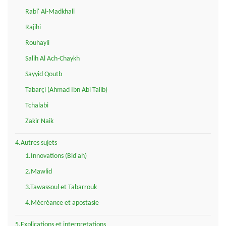
Rabi' Al-Madkhali
Rajihi
Rouhayli
Salih Al Ach-Chaykh
Sayyid Qoutb
Tabarçi (Ahmad Ibn Abi Talib)
Tchalabi
Zakir Naik
4.Autres sujets
1.Innovations (Bid'ah)
2.Mawlid
3.Tawassoul et Tabarrouk
4.Mécréance et apostasie
5.Explications et interpretations