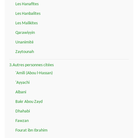
Les Hanafites
Les Hanbalites
Les Malikites
Qarawiyyin
Unanimité
Zaytounah
3.Autres personnes citées
'Amili (Abou l-Hassan)
'Ayyachi
Albani
Bakr Abou Zayd
Dhahabi
Fawzan
Fourat ibn Ibrahim