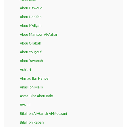
Abou Dawoud
Abou Hanifah
Abou l-'Aliyah
Abou Mansour Al-Azhari
Abou Qilabah
Abou Youçouf
Abou ‘Awanah
Ach'ari
Ahmad Ibn Hanbal
Anas Ibn Malik
Asma Bint Abou Bakr
Awza'i
Bilal Ibn Al-Harith Al-Mouzani
Bilal Ibn Rabah