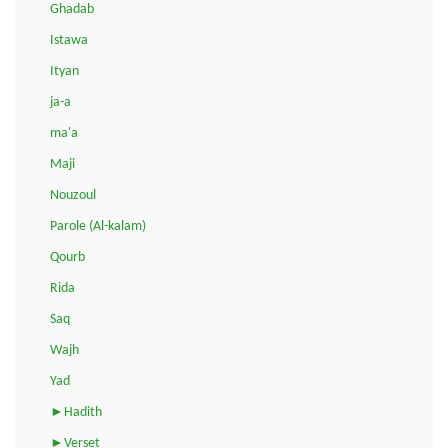
Ghadab
Istawa
Ityan
ja-a
ma'a
Maji
Nouzoul
Parole (Al-kalam)
Qourb
Rida
Saq
Wajh
Yad
►Hadith
►Verset