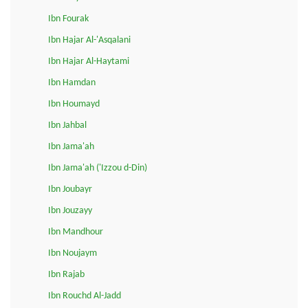
Ibn Fourak
Ibn Hajar Al-'Asqalani
Ibn Hajar Al-Haytami
Ibn Hamdan
Ibn Houmayd
Ibn Jahbal
Ibn Jama'ah
Ibn Jama'ah ('Izzou d-Din)
Ibn Joubayr
Ibn Jouzayy
Ibn Mandhour
Ibn Noujaym
Ibn Rajab
Ibn Rouchd Al-Jadd