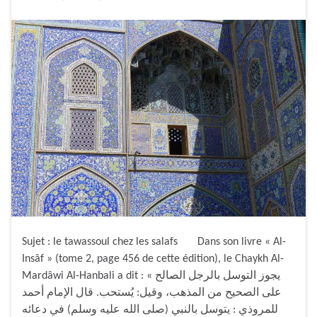
Sujet : le tawassoul chez les salafs Dans son livre « Al-
Insâf » (tome 2, page 456 de cette édition), le Chaykh Al-
Mardâwi Al-Hanbali a dit : « يجوز التوسل بالرجل الصالح
على الصحيح من المذهب، وقيل: يُستحب. قال الإمام أحمد
للمروذي : يتوسل بالنبي (صلى الله عليه وسلم) في دعائه