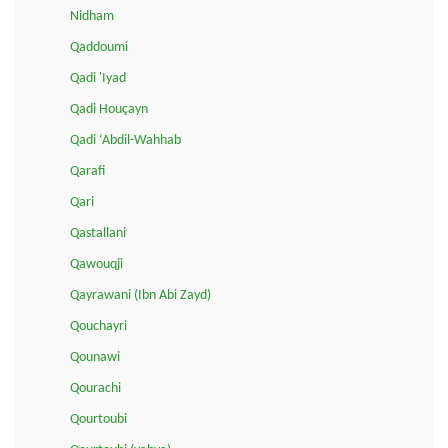
Nidham
Qaddoumi
Qadi 'Iyad
Qadi Houçayn
Qadi ‘Abdil-Wahhab
Qarafi
Qari
Qastallani
Qawouqji
Qayrawani (Ibn Abi Zayd)
Qouchayri
Qounawi
Qourachi
Qourtoubi