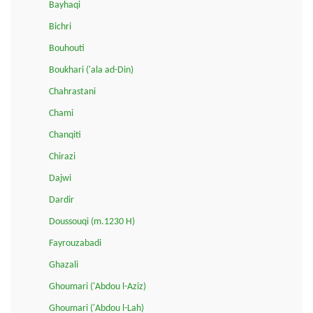
Bayhaqi
Bichri
Bouhouti
Boukhari ('ala ad-Din)
Chahrastani
Chami
Chanqiti
Chirazi
Dajwi
Dardir
Doussouqi (m.1230 H)
Fayrouzabadi
Ghazali
Ghoumari ('Abdou l-Aziz)
Ghoumari ('Abdou l-Lah)