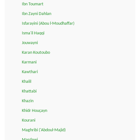
Ibn Toumart
Ibn Zayni Dahlan
Isfarayini (Abou l-Moudhaffar)
Isma'il Haqqi
Jouwayni
Karan Koutoubo
Karmani
Kawthari
Khalil
Khattabi
Khazin
Khidr Houçayn
Kourani
Maghribi ('Abdoul-Majid)
Mardawi