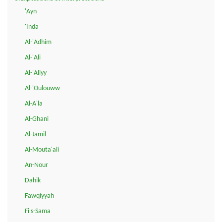
'Ayn
'Inda
Al-'Adhim
Al-'Ali
Al-'Aliyy
Al-'Oulouww
Al-A'la
Al-Ghani
Al-Jamil
Al-Mouta'ali
An-Nour
Dahik
Fawqiyyah
Fi s-Sama