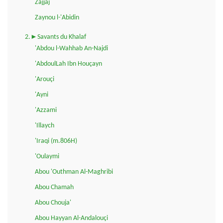
Zajjaj
Zaynou l-'Abidin
2.►Savants du Khalaf
'Abdou l-Wahhab An-Najdi
'AbdoulLah Ibn Houçayn
'Arouçi
'Ayni
'Azzami
'Illaych
'Iraqi (m.806H)
'Oulaymi
Abou 'Outhman Al-Maghribi
Abou Chamah
Abou Chouja'
Abou Hayyan Al-Andalouçi