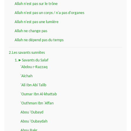
Allah n'est pas sur le trône
Allah n'est pas un corps / n'a pas d'organes
Allah n'est pas une lumière
Allah ne change pas
Allah ne dépend pas du temps
2.Les savants sunnites
1.►Savants du Salaf
'Abdou r-Razzaq
'Aichah
'Ali Ibn Abi Talib
'Oumar Ibn Al-khattab
'Outhman Ibn 'Affan
Abou 'Oubayd
Abou 'Oubaydah
Abou Bakr