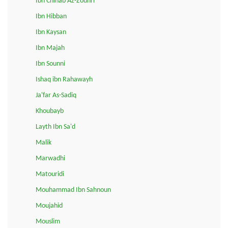
Ibn Chihab Az-Zouhri
Ibn Hibban
Ibn Kaysan
Ibn Majah
Ibn Sounni
Ishaq ibn Rahawayh
Ja'far As-Sadiq
Khoubayb
Layth Ibn Sa'd
Malik
Marwadhi
Matouridi
Mouhammad Ibn Sahnoun
Moujahid
Mouslim