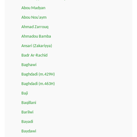
Abou Madyan
Abou Nou'aym
Ahmad Zarrouq
Ahmadou Bamba
Ansari (Zakariyya)
Badr Ar-Rachid
Baghawi
Baghdadi (m.429H)
Baghdadi (m.463H)
Baji
Baqillani
Barilwi
Bayadi
Baydawi