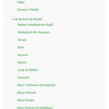
Zajjaj
Zaynou l-'Abidin
2.►Savants du Khalaf
'Abdou l-Wahhab An-Najdi
'AbdoulLah Ibn Houçayn
'Arouçi
'Ayni
'Azzami
'Illaych
'Iraqi (m.806H)
'Oulaymi
Abou 'Outhman Al-Maghribi
Abou Chamah
Abou Chouja'
Abou Hayyan Al-Andalouçi