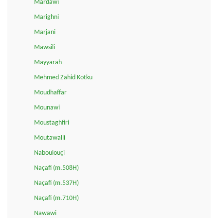
Mardawi
Marighni
Marjani
Mawsili
Mayyarah
Mehmed Zahid Kotku
Moudhaffar
Mounawi
Moustaghfiri
Moutawalli
Naboulouçi
Naçafi (m.508H)
Naçafi (m.537H)
Naçafi (m.710H)
Nawawi