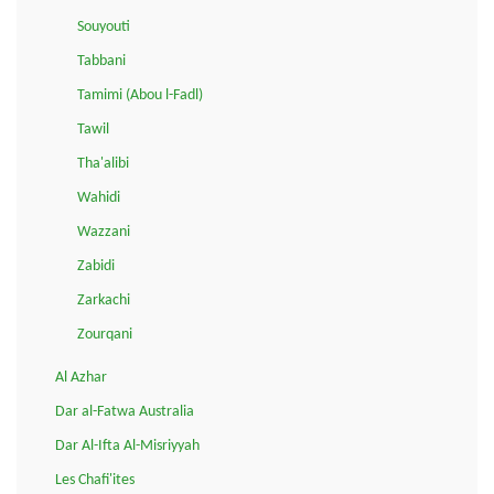
Souyouti
Tabbani
Tamimi (Abou l-Fadl)
Tawil
Tha'alibi
Wahidi
Wazzani
Zabidi
Zarkachi
Zourqani
Al Azhar
Dar al-Fatwa Australia
Dar Al-Ifta Al-Misriyyah
Les Chafi'ites