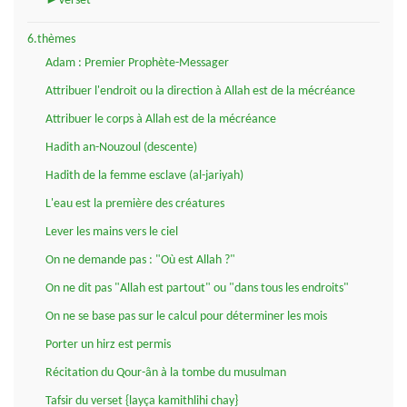
►Verset
6.thèmes
Adam : Premier Prophète-Messager
Attribuer l'endroit ou la direction à Allah est de la mécréance
Attribuer le corps à Allah est de la mécréance
Hadith an-Nouzoul (descente)
Hadith de la femme esclave (al-jariyah)
L'eau est la première des créatures
Lever les mains vers le ciel
On ne demande pas : "Où est Allah ?"
On ne dit pas "Allah est partout" ou "dans tous les endroits"
On ne se base pas sur le calcul pour déterminer les mois
Porter un hirz est permis
Récitation du Qour-ân à la tombe du musulman
Tafsir du verset {layça kamithlihi chay}