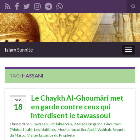
Tog
sear
Search for:
for
Islam Sunnite
Togg
navig
TAG:
HASSANI
Le Chaykh Al-Ghoumâri met
SEP
18
en garde contre ceux qui
interdisent le tawassoul
Classé dans
3.Tawassoul et Tabarrouk
,
8.Mises en garde
,
Ghoumari
('Abdou l-Lah)
,
Les Malikites
,
Mouhammad Ibn 'Abdi l-Wahhab
,
Savants
du Maroc
,
Visiter la tombe du Prophète