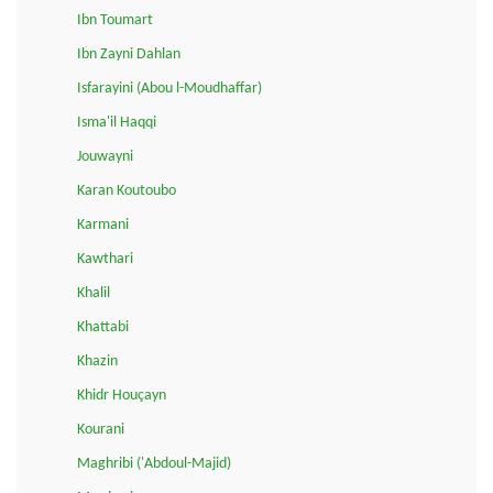
Ibn Toumart
Ibn Zayni Dahlan
Isfarayini (Abou l-Moudhaffar)
Isma'il Haqqi
Jouwayni
Karan Koutoubo
Karmani
Kawthari
Khalil
Khattabi
Khazin
Khidr Houçayn
Kourani
Maghribi ('Abdoul-Majid)