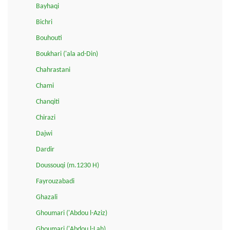
Bayhaqi
Bichri
Bouhouti
Boukhari ('ala ad-Din)
Chahrastani
Chami
Chanqiti
Chirazi
Dajwi
Dardir
Doussouqi (m.1230 H)
Fayrouzabadi
Ghazali
Ghoumari ('Abdou l-Aziz)
Ghoumari ('Abdou l-Lah)