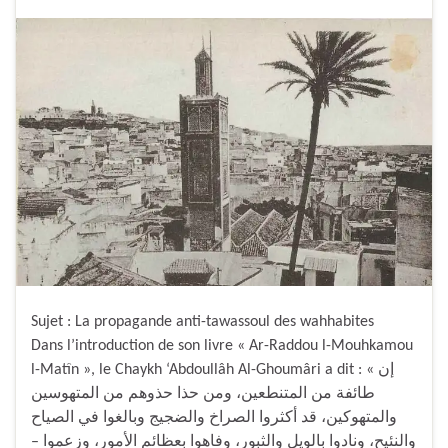
Sujet : La propagande anti-tawassoul des wahhabites
Dans l’introduction de son livre « Ar-Raddou l-Mouhkamou
l-Matîn », le Chaykh ‘Abdoullâh Al-Ghoumâri a dit : « إن
طائفة من المتنطعين، ومن حذا حذوهم من المتهوسين
والمتهوكين، قد أكثروا الصراخ والضجيج وبالغوا في الصياح
والنئيح، ونادوا بالويل والثبور، وفاهوا بعظائم الأمور، وزعموا –