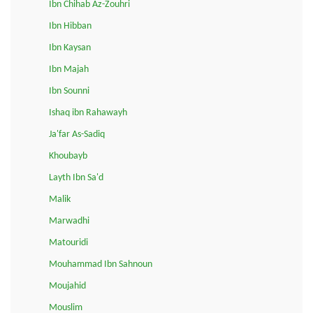
Ibn Chihab Az-Zouhri
Ibn Hibban
Ibn Kaysan
Ibn Majah
Ibn Sounni
Ishaq ibn Rahawayh
Ja'far As-Sadiq
Khoubayb
Layth Ibn Sa'd
Malik
Marwadhi
Matouridi
Mouhammad Ibn Sahnoun
Moujahid
Mouslim