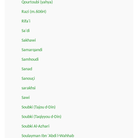
Qourtoubi (yahya)
Razi (m.606H)
Rifa'i
Sa'di
Sakhawi
Samarqandi
Samhoudi
Sanad
Sanouçi
sarakhsi
Sawi
Soubki (Tajou d-Din)
Soubki (Taqiyyou d-Din)
Soubki Al-Azhari
Soulayman Ibn 'Abdi l-Wahhab