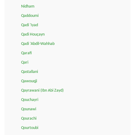
Nidham
Qaddoumi
Qadi 'Iyad
Qadi Houçayn
Qadi ‘Abdil-Wahhab
Qarafi
Qari
Qastallani
Qawouqji
Qayrawani (Ibn Abi Zayd)
Qouchayri
Qounawi
Qourachi
Qourtoubi