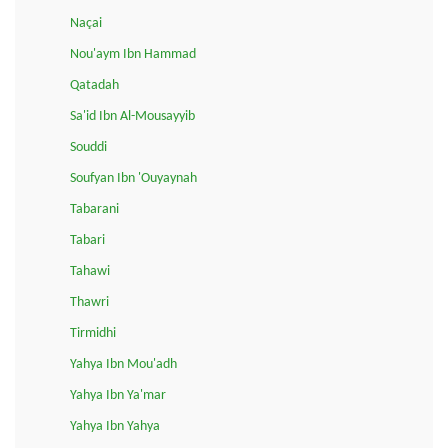
Naçai
Nou'aym Ibn Hammad
Qatadah
Sa'id Ibn Al-Mousayyib
Souddi
Soufyan Ibn 'Ouyaynah
Tabarani
Tabari
Tahawi
Thawri
Tirmidhi
Yahya Ibn Mou'adh
Yahya Ibn Ya'mar
Yahya Ibn Yahya