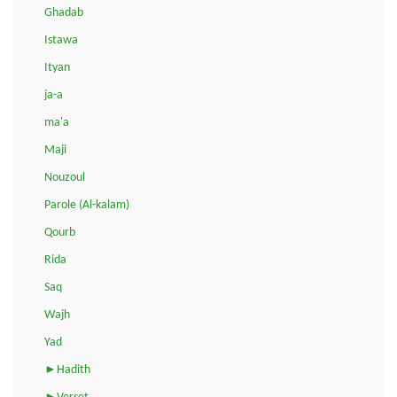
Ghadab
Istawa
Ityan
ja-a
ma'a
Maji
Nouzoul
Parole (Al-kalam)
Qourb
Rida
Saq
Wajh
Yad
►Hadith