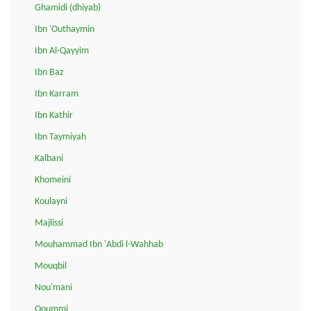
Ghamidi (dhiyab)
Ibn 'Outhaymin
Ibn Al-Qayyim
Ibn Baz
Ibn Karram
Ibn Kathir
Ibn Taymiyah
Kalbani
Khomeini
Koulayni
Majlissi
Mouhammad Ibn 'Abdi l-Wahhab
Mouqbil
Nou'mani
Qoummi