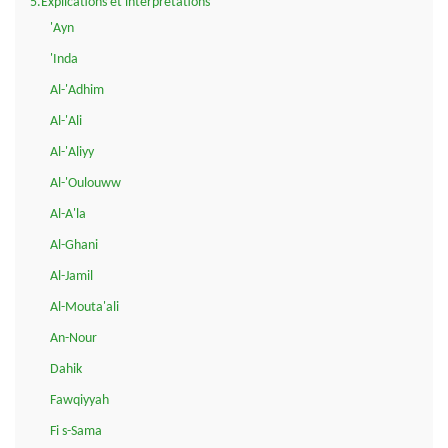
5.Explications et interpretations
'Ayn
'Inda
Al-'Adhim
Al-'Ali
Al-'Aliyy
Al-'Oulouww
Al-A'la
Al-Ghani
Al-Jamil
Al-Mouta'ali
An-Nour
Dahik
Fawqiyyah
Fi s-Sama