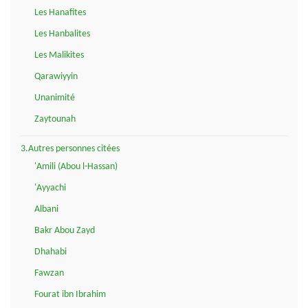
Les Hanafites
Les Hanbalites
Les Malikites
Qarawiyyin
Unanimité
Zaytounah
3.Autres personnes citées
'Amili (Abou l-Hassan)
'Ayyachi
Albani
Bakr Abou Zayd
Dhahabi
Fawzan
Fourat ibn Ibrahim