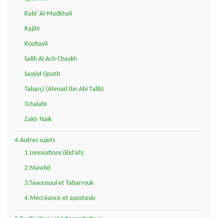
Rabi' Al-Madkhali
Rajihi
Rouhayli
Salih Al Ach-Chaykh
Sayyid Qoutb
Tabarçi (Ahmad Ibn Abi Talib)
Tchalabi
Zakir Naik
4.Autres sujets
1.Innovations (Bid'ah)
2.Mawlid
3.Tawassoul et Tabarrouk
4.Mécréance et apostasie