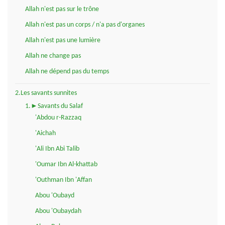
Allah n'est pas sur le trône
Allah n'est pas un corps / n'a pas d'organes
Allah n'est pas une lumière
Allah ne change pas
Allah ne dépend pas du temps
2.Les savants sunnites
1.►Savants du Salaf
'Abdou r-Razzaq
'Aichah
'Ali Ibn Abi Talib
'Oumar Ibn Al-khattab
'Outhman Ibn 'Affan
Abou 'Oubayd
Abou 'Oubaydah