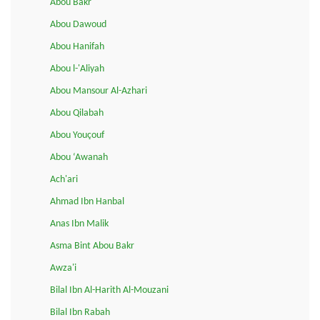
Abou Bakr
Abou Dawoud
Abou Hanifah
Abou l-'Aliyah
Abou Mansour Al-Azhari
Abou Qilabah
Abou Youçouf
Abou ‘Awanah
Ach'ari
Ahmad Ibn Hanbal
Anas Ibn Malik
Asma Bint Abou Bakr
Awza'i
Bilal Ibn Al-Harith Al-Mouzani
Bilal Ibn Rabah