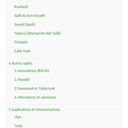
Rouhayli
Salih Al Ach-Chaykh
Sayyid Qoutb
Tabarçi (Ahmad Ibn Abi Talib)
Tchalabi
Zakir Naik
4.Autres sujets
1.Innovations (Bid'ah)
2.Mawlid
3.Tawassoul et Tabarrouk
4.Mécréance et apostasie
5.Explications et interpretations
'Ayn
'Inda