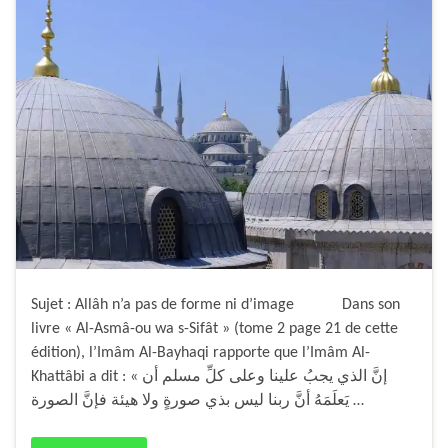
Sujet : Allâh n’a pas de forme ni d’image Dans son
livre « Al-Asmâ-ou wa s-Sifât » (tome 2 page 21 de cette
édition), l’Imâm Al-Bayhaqi rapporte que l’Imâm Al-
Khattâbi a dit : « إنَّ الذي يجبُ علينا وعلى كلِّ مسلم أن
يَعلَمَهُ أنَّ ربنا ليس بذي صورةٍ ولا هيئة فإنَّ الصورة …