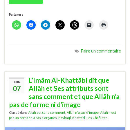
Partager :
Faire un commentaire
L’Imâm Al-Khattâbi dit que
JUIN
07
Allâh et Ses attributs sont
sans comment et que Allâh n’a
pas de forme ni d’image
Classé dans
Allah est sans comment
,
Allah n'a pas d'image
,
Allah n'est
pas un corps / n'a pas d'organes
,
Bayhaqi
,
Khattabi
,
Les Chafi'ites