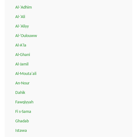
Al-'Adhim
Al-'Ali
Al-'Aliyy
Al-'Oulouww
Al-A'la
Al-Ghani
Al-Jamil
Al-Mouta'ali
An-Nour
Dahik
Fawqiyyah
Fi s-Sama
Ghadab
Istawa