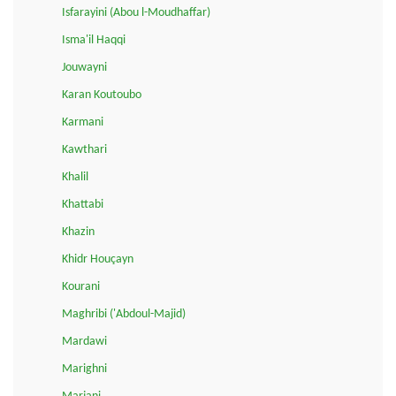
Isfarayini (Abou l-Moudhaffar)
Isma'il Haqqi
Jouwayni
Karan Koutoubo
Karmani
Kawthari
Khalil
Khattabi
Khazin
Khidr Houçayn
Kourani
Maghribi ('Abdoul-Majid)
Mardawi
Marighni