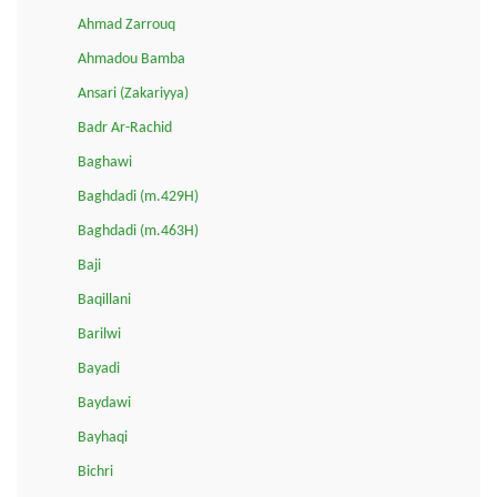
Ahmad Zarrouq
Ahmadou Bamba
Ansari (Zakariyya)
Badr Ar-Rachid
Baghawi
Baghdadi (m.429H)
Baghdadi (m.463H)
Baji
Baqillani
Barilwi
Bayadi
Baydawi
Bayhaqi
Bichri