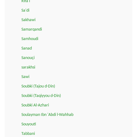
Rifa'i
Sa'di
Sakhawi
Samarqandi
Samhoudi
Sanad
Sanouçi
sarakhsi
Sawi
Soubki (Tajou d-Din)
Soubki (Taqiyyou d-Din)
Soubki Al-Azhari
Soulayman Ibn 'Abdi l-Wahhab
Souyouti
Tabbani