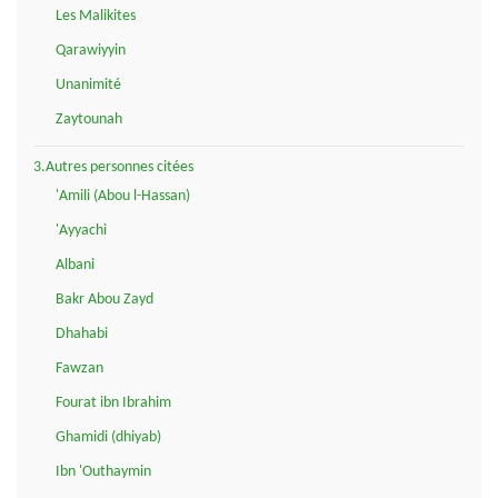
Les Malikites
Qarawiyyin
Unanimité
Zaytounah
3.Autres personnes citées
'Amili (Abou l-Hassan)
'Ayyachi
Albani
Bakr Abou Zayd
Dhahabi
Fawzan
Fourat ibn Ibrahim
Ghamidi (dhiyab)
Ibn 'Outhaymin