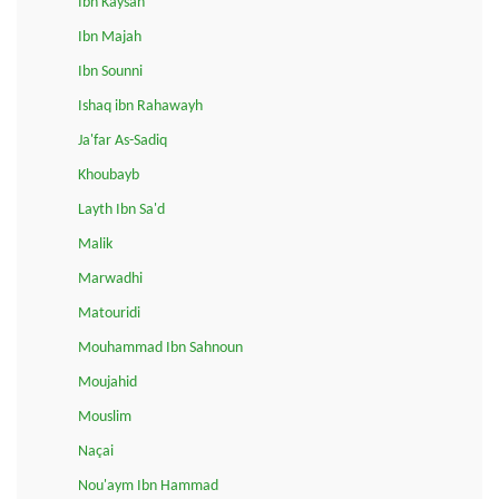
Ibn Kaysan
Ibn Majah
Ibn Sounni
Ishaq ibn Rahawayh
Ja'far As-Sadiq
Khoubayb
Layth Ibn Sa'd
Malik
Marwadhi
Matouridi
Mouhammad Ibn Sahnoun
Moujahid
Mouslim
Naçai
Nou'aym Ibn Hammad