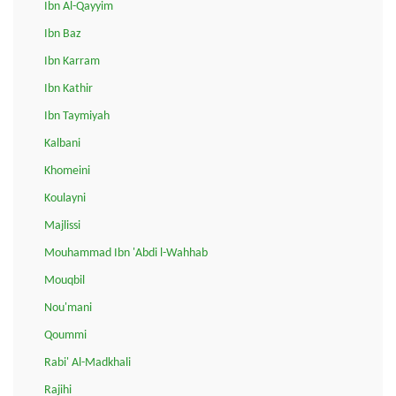
Ibn Al-Qayyim
Ibn Baz
Ibn Karram
Ibn Kathir
Ibn Taymiyah
Kalbani
Khomeini
Koulayni
Majlissi
Mouhammad Ibn 'Abdi l-Wahhab
Mouqbil
Nou'mani
Qoummi
Rabi' Al-Madkhali
Rajihi