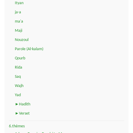
Ityan
ja-a
ma'a
Maji
Nouzoul
Parole (Al-kalam)
Qourb
Rida
Saq
Wajh
Yad
►Hadith
►Verset
6.thèmes