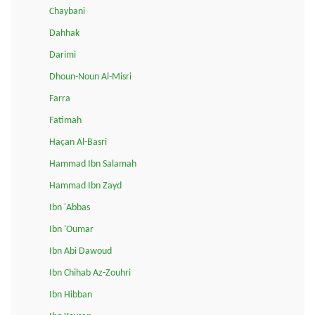
Chaybani
Dahhak
Darimi
Dhoun-Noun Al-Misri
Farra
Fatimah
Haçan Al-Basri
Hammad Ibn Salamah
Hammad Ibn Zayd
Ibn 'Abbas
Ibn 'Oumar
Ibn Abi Dawoud
Ibn Chihab Az-Zouhri
Ibn Hibban