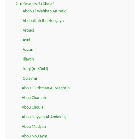
2.►Savants du Khalaf
'Abdou l-Wahhab An-Najdi
'AbdoulLah Ibn Houçayn
'Arouçi
'Ayni
'Azzami
'Illaych
'Iraqi (m.806H)
'Oulaymi
Abou 'Outhman Al-Maghribi
Abou Chamah
Abou Chouja'
Abou Hayyan Al-Andalouçi
Abou Madyan
Abou Nou'aym