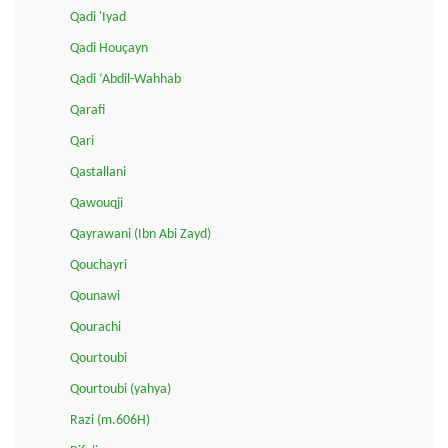
Qadi 'Iyad
Qadi Houçayn
Qadi ‘Abdil-Wahhab
Qarafi
Qari
Qastallani
Qawouqji
Qayrawani (Ibn Abi Zayd)
Qouchayri
Qounawi
Qourachi
Qourtoubi
Qourtoubi (yahya)
Razi (m.606H)