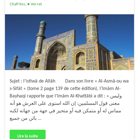
Chafi'ites
,
►Verset
Sujet : l’istiwâ de Allâh Dans son livre « Al-Asmâ-ou wa
s-Sifât » (tome 2 page 139 de cette édition), l’Imâm Al-
Bayhaqi rapporte que l’Imâm Al-Khattâbi a dit : « وليس
معنى قول المسلمين: إن الله استوى على العرش هو أنه
مماس له أو متمكن فيه أو متحيز في جهة من جهاته لكنه
بائن من جميع …
Lire la suite