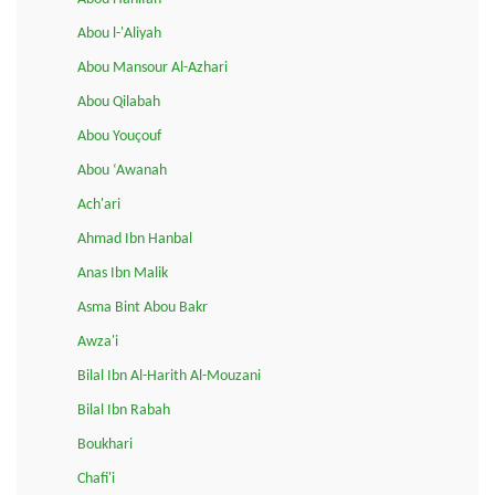
Abou l-'Aliyah
Abou Mansour Al-Azhari
Abou Qilabah
Abou Youçouf
Abou ‘Awanah
Ach'ari
Ahmad Ibn Hanbal
Anas Ibn Malik
Asma Bint Abou Bakr
Awza'i
Bilal Ibn Al-Harith Al-Mouzani
Bilal Ibn Rabah
Boukhari
Chafi'i