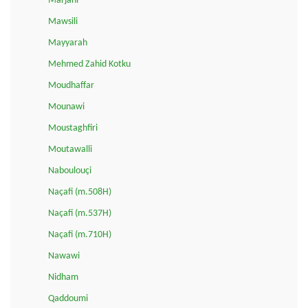
Marjani
Mawsili
Mayyarah
Mehmed Zahid Kotku
Moudhaffar
Mounawi
Moustaghfiri
Moutawalli
Naboulouçi
Naçafi (m.508H)
Naçafi (m.537H)
Naçafi (m.710H)
Nawawi
Nidham
Qaddoumi