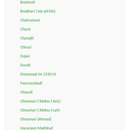
Bouhouti
Boukhari ('ala ad-Din)
Chahrastani
Chami
Chanqiti
Chirazi
Dajwi
Dardir
Doussouqi (m.1230 H)
Fayrouzabadi
Ghazali
Ghoumari ('Abdou l-Aziz)
Ghoumari ('Abdou l-Lah)
Ghoumari (Ahmad)
Haçanayn Makhlouf