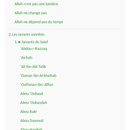
Allah n'est pas une lumière
Allah ne change pas
Allah ne dépend pas du temps
2.Les savants sunnites
1.►Savants du Salaf
'Abdou r-Razzaq
'Aichah
'Ali Ibn Abi Talib
'Oumar Ibn Al-khattab
'Outhman Ibn 'Affan
Abou 'Oubayd
Abou 'Oubaydah
Abou Bakr
Abou Dawoud
Abou Hanifah