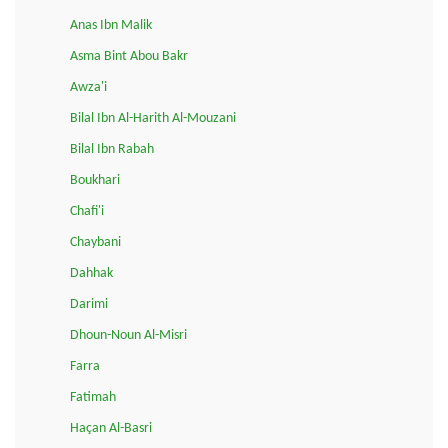
Anas Ibn Malik
Asma Bint Abou Bakr
Awza'i
Bilal Ibn Al-Harith Al-Mouzani
Bilal Ibn Rabah
Boukhari
Chafi'i
Chaybani
Dahhak
Darimi
Dhoun-Noun Al-Misri
Farra
Fatimah
Haçan Al-Basri