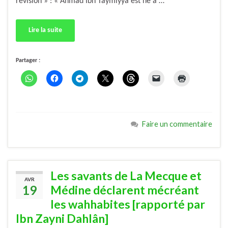
révision » : « Ahmad Ibn Taymiyya est né à …
Lire la suite
Partager :
Faire un commentaire
Les savants de La Mecque et
AVR
19
Médine déclarent mécréant
les wahhabites [rapporté par
Ibn Zayni Dahlân]