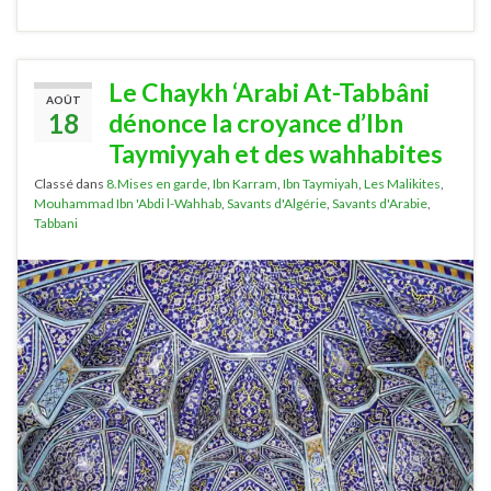
Le Chaykh ‘Arabi At-Tabbâni
AOÛT
18
dénonce la croyance d’Ibn
Taymiyyah et des wahhabites
Classé dans
8.Mises en garde
,
Ibn Karram
,
Ibn Taymiyah
,
Les Malikites
,
Mouhammad Ibn 'Abdi l-Wahhab
,
Savants d'Algérie
,
Savants d'Arabie
,
Tabbani