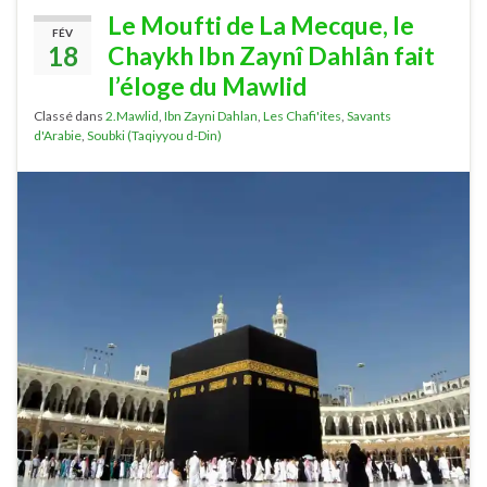
Le Moufti de La Mecque, le
FÉV
18
Chaykh Ibn Zaynî Dahlân fait
l’éloge du Mawlid
Classé dans
2.Mawlid
,
Ibn Zayni Dahlan
,
Les Chafi'ites
,
Savants
d'Arabie
,
Soubki (Taqiyyou d-Din)