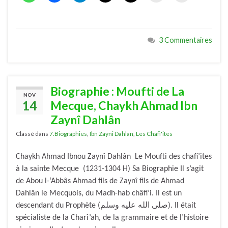
3 Commentaires
Biographie : Moufti de La
NOV
14
Mecque, Chaykh Ahmad Ibn
Zaynî Dahlân
Classé dans
7.Biographies
,
Ibn Zayni Dahlan
,
Les Chafi'ites
Chaykh Ahmad Ibnou Zaynî Dahlân Le Moufti des chafi’ites
à la sainte Mecque (1231-1304 H) Sa Biographie Il s’agit
de Abou l-‘Abbâs Ahmad fils de Zaynî fils de Ahmad
Dahlân le Mecquois, du Madh-hab châfi’i. Il est un
descendant du Prophète (صلى الله عليه وسلم). Il était
spécialiste de la Charî’ah, de la grammaire et de l’histoire