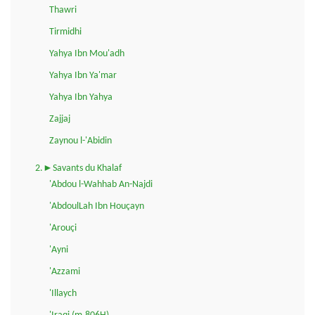
Thawri
Tirmidhi
Yahya Ibn Mou'adh
Yahya Ibn Ya'mar
Yahya Ibn Yahya
Zajjaj
Zaynou l-'Abidin
2.►Savants du Khalaf
'Abdou l-Wahhab An-Najdi
'AbdoulLah Ibn Houçayn
'Arouçi
'Ayni
'Azzami
'Illaych