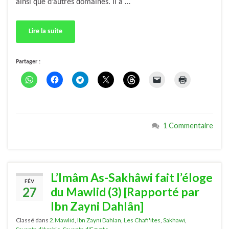
ainsi que d’autres domaines. Il a …
Lire la suite
Partager :
1 Commentaire
L’Imâm As-Sakhâwi fait l’éloge
FÉV
27
du Mawlid (3) [Rapporté par
Ibn Zayni Dahlân]
Classé dans
2.Mawlid
,
Ibn Zayni Dahlan
,
Les Chafi'ites
,
Sakhawi
,