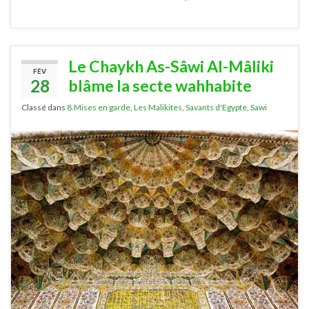
Le Chaykh As-Sâwi Al-Mâliki
FÉV
28
blâme la secte wahhabite
Classé dans
8.Mises en garde
,
Les Malikites
,
Savants d'Egypte
,
Sawi