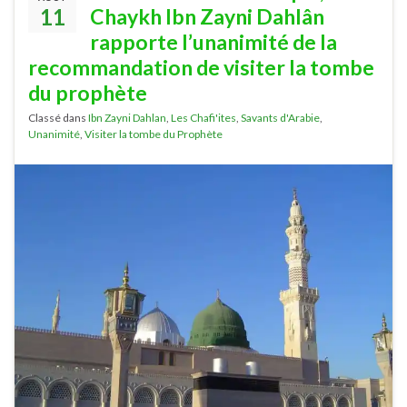
11
Chaykh Ibn Zayni Dahlân
rapporte l’unanimité de la
recommandation de visiter la tombe
du prophète
Classé dans
Ibn Zayni Dahlan
,
Les Chafi'ites
,
Savants d'Arabie
,
Unanimité
,
Visiter la tombe du Prophète