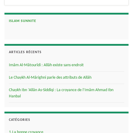
ISLAM SUNNITE
ARTICLES RÉCENTS
Imâm Al-Mâtourîdi : Allâh existe sans endroit
Le Chaykh Al-Mârighni parle des attributs de Allâh
Chaykh Ibn ‘Allân As-Siddîqi : La croyance de l’Imâm Ahmad Ibn
Hanbal
CATÉGORIES
1.La bonne croyance