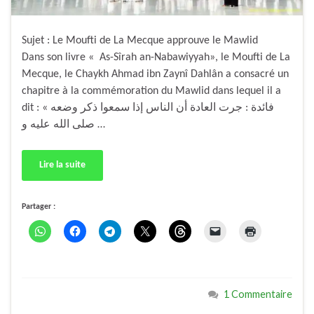
Sujet : Le Moufti de La Mecque approuve le Mawlid
Dans son livre « As-Sîrah an-Nabawiyyah», le Moufti de La
Mecque, le Chaykh Ahmad ibn Zaynî Dahlân a consacré un
chapitre à la commémoration du Mawlid dans lequel il a
dit : « فائدة : جرت العادة أن الناس إذا سمعوا ذكر وضعه
صلى الله عليه و …
Lire la suite
Partager :
1 Commentaire