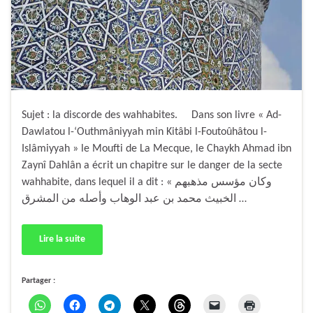
Sujet : la discorde des wahhabites. Dans son livre « Ad-
Dawlatou l-‘Outhmâniyyah min Kitâbi l-Foutoûhâtou l-
Islâmiyyah » le Moufti de La Mecque, le Chaykh Ahmad ibn
Zaynî Dahlân a écrit un chapitre sur le danger de la secte
wahhabite, dans lequel il a dit : « وكان مؤسس مذهبهم
الخبيث محمد بن عبد الوهاب وأصله من المشرق …
Lire la suite
Partager :