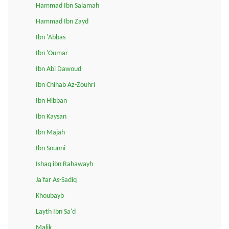
Hammad Ibn Salamah
Hammad Ibn Zayd
Ibn 'Abbas
Ibn 'Oumar
Ibn Abi Dawoud
Ibn Chihab Az-Zouhri
Ibn Hibban
Ibn Kaysan
Ibn Majah
Ibn Sounni
Ishaq ibn Rahawayh
Ja'far As-Sadiq
Khoubayb
Layth Ibn Sa'd
Malik