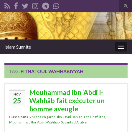
Tog
sear
Search for:
for
Islam Sunnite
Togg
navig
TAG:
FITNATOUL WAHHABIYYAH
Mouhammad Ibn ‘Abdi l-
NOV
25
Wahhâb fait exécuter un
homme aveugle
Classé dans
8.Mises en garde
,
Ibn Zayni Dahlan
,
Les Chafi'ites
,
Mouhammad Ibn 'Abdi l-Wahhab
,
Savants d'Arabie