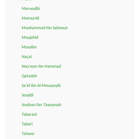
Marwadhi
Matouridi
Mouhammad Ibn Sahnoun
Moujahid
Mouslim
Naçai
Nou'aym Ibn Hammad
Qatadah
Sa'id Ibn Al-Mousayyib
Souddi
Soufyan Ibn 'Ouyaynah
Tabarani
Tabari
Tahawi