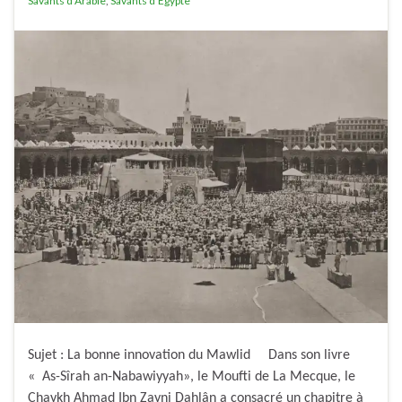
Savants d'Arabie
,
Savants d'Egypte
Sujet : La bonne innovation du Mawlid Dans son livre
« As-Sîrah an-Nabawiyyah», le Moufti de La Mecque, le
Chaykh Ahmad Ibn Zayni Dahlân a consacré un chapitre à