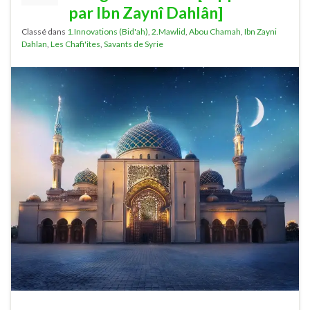
par Ibn Zaynî Dahlân]
Classé dans
1.Innovations (Bid'ah)
,
2.Mawlid
,
Abou Chamah
,
Ibn Zayni
Dahlan
,
Les Chafi'ites
,
Savants de Syrie