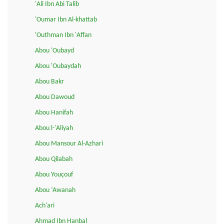
'Ali Ibn Abi Talib
'Oumar Ibn Al-khattab
'Outhman Ibn 'Affan
Abou 'Oubayd
Abou 'Oubaydah
Abou Bakr
Abou Dawoud
Abou Hanifah
Abou l-'Aliyah
Abou Mansour Al-Azhari
Abou Qilabah
Abou Youçouf
Abou ‘Awanah
Ach'ari
Ahmad Ibn Hanbal