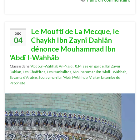
Le Moufti de La Mecque, le
DÉC
04
Chaykh Ibn Zaynî Dahlân
dénonce Mouhammad Ibn
‘Abdi l-Wahhâb
Classé dans
'Abdou l-Wahhab An-Najdi
,
8.Mises en garde
,
Ibn Zayni
Dahlan
,
Les Chafi'ites
,
Les Hanbalites
,
Mouhammad Ibn 'Abdi l-Wahhab
,
Savants d'Arabie
,
Soulayman Ibn 'Abdi l-Wahhab
,
Visiter la tombe du
Prophète