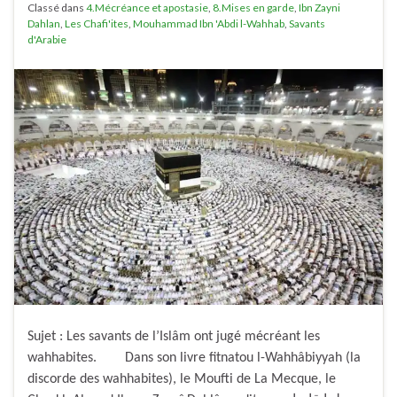
Classé dans
4.Mécréance et apostasie
,
8.Mises en garde
,
Ibn Zayni
Dahlan
,
Les Chafi'ites
,
Mouhammad Ibn 'Abdi l-Wahhab
,
Savants
d'Arabie
Sujet : Les savants de l’Islâm ont jugé mécréant les
wahhabites. Dans son livre fitnatou l-Wahhâbiyyah (la
discorde des wahhabites), le Moufti de La Mecque, le