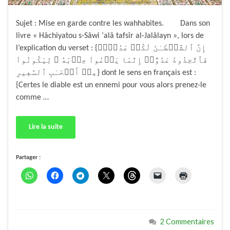
Sujet : Mise en garde contre les wahhabites. Dans son
livre « Hâchiyatou s-Sâwi ‘alâ tafsîr al-Jalâlayn », lors de
l’explication du verset : {إِنَّ ٱلشَّيۡطَـٰنَ لَكُمۡ عَدُوٌّ۬
فَٱتَّخِذُوهُ عَدُوًّاۚ إِنَّمَا يَدۡعُواْ حِزۡبَهُ ۥ لِيَكُونُواْ
مِنۡ أَصۡحَـٰبِ ٱلسَّعِيرِ} dont le sens en français est :
{Certes le diable est un ennemi pour vous alors prenez-le
comme …
Lire la suite
Partager :
2 Commentaires