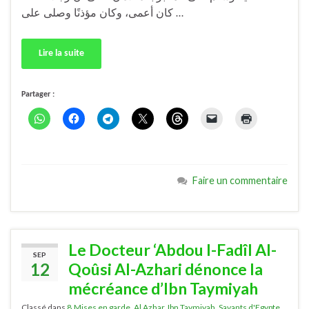
كان أعمى، وكان مؤذنًا وصلى على …
Lire la suite
Partager :
Faire un commentaire
Le Docteur ‘Abdou l-Fadîl Al-
SEP
12
Qoûsi Al-Azhari dénonce la
mécréance d’Ibn Taymiyah
Classé dans
8.Mises en garde
,
Al Azhar
,
Ibn Taymiyah
,
Savants d'Egypte