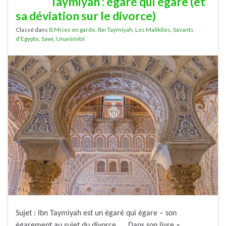
Taymiyah : égaré qui égare (et
sa déviation sur le divorce)
Classé dans
8.Mises en garde
,
Ibn Taymiyah
,
Les Malikites
,
Savants
d'Egypte
,
Sawi
,
Unanimité
Sujet : Ibn Taymiyah est un égaré qui égare – son
égarement au sujet du divorce. Dans son livre «