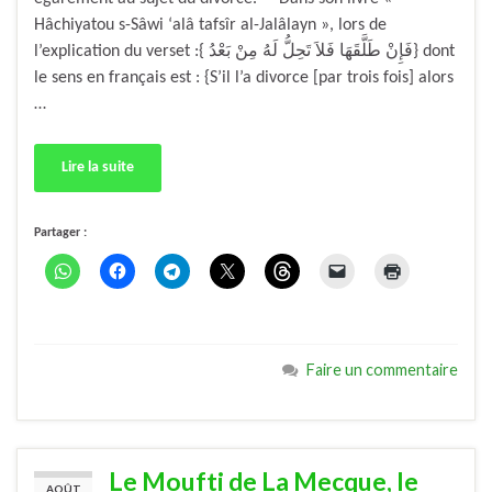
Hâchiyatou s-Sâwi ‘alâ tafsîr al-Jalâlayn », lors de
l’explication du verset :{ فَإِنْ طَلَّقَهَا فَلاَ تَحِلُّ لَهُ مِنْ بَعْدُ} dont
le sens en français est : {S’il l’a divorce [par trois fois] alors
…
Lire la suite
Partager :
Faire un commentaire
Le Moufti de La Mecque, le
AOÛT