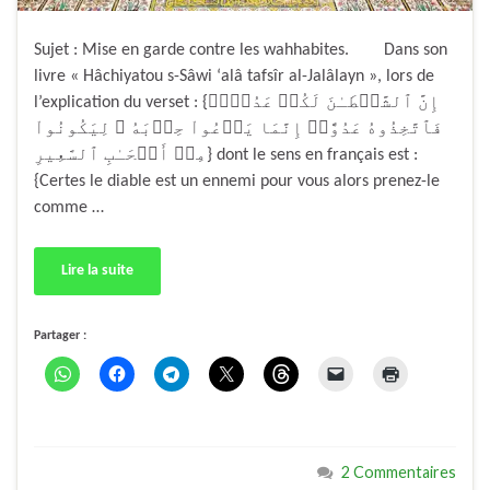
Sujet : Mise en garde contre les wahhabites. Dans son
livre « Hâchiyatou s-Sâwi ‘alâ tafsîr al-Jalâlayn », lors de
l’explication du verset : {إِنَّ ٱلشَّيۡطَـٰنَ لَكُمۡ عَدُوٌّ۬
فَٱتَّخِذُوهُ عَدُوًّاۚ إِنَّمَا يَدۡعُواْ حِزۡبَهُ ۥ لِيَكُونُواْ
مِنۡ أَصۡحَـٰبِ ٱلسَّعِيرِ} dont le sens en français est :
{Certes le diable est un ennemi pour vous alors prenez-le
comme …
Lire la suite
Partager :
2 Commentaires