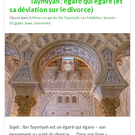
Taymiyah : égaré qui égare (et
sa déviation sur le divorce)
Classé dans
8.Mises en garde
,
Ibn Taymiyah
,
Les Malikites
,
Savants
d'Egypte
,
Sawi
,
Unanimité
Sujet : Ibn Taymiyah est un égaré qui égare – son
égarement au sujet du divorce. Dans son livre «