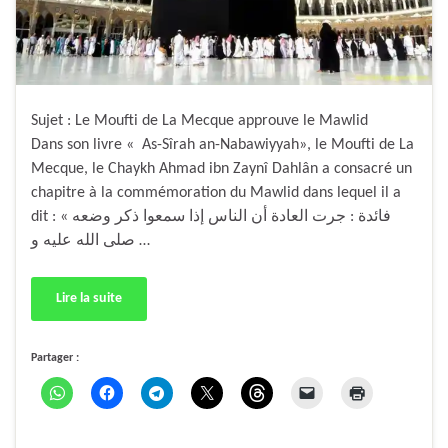
Sujet : Le Moufti de La Mecque approuve le Mawlid
Dans son livre « As-Sîrah an-Nabawiyyah», le Moufti de La
Mecque, le Chaykh Ahmad ibn Zaynî Dahlân a consacré un
chapitre à la commémoration du Mawlid dans lequel il a
dit : « فائدة : جرت العادة أن الناس إذا سمعوا ذكر وضعه
صلى الله عليه و …
Lire la suite
Partager :