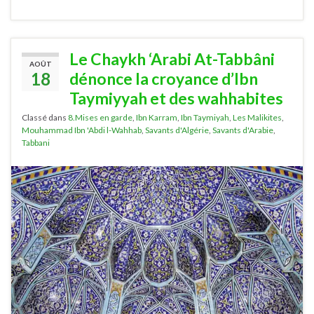
Le Chaykh ‘Arabi At-Tabbâni
AOÛT
18
dénonce la croyance d’Ibn
Taymiyyah et des wahhabites
Classé dans
8.Mises en garde
,
Ibn Karram
,
Ibn Taymiyah
,
Les Malikites
,
Mouhammad Ibn 'Abdi l-Wahhab
,
Savants d'Algérie
,
Savants d'Arabie
,
Tabbani