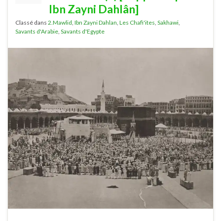
Ibn Zayni Dahlân]
Classé dans
2.Mawlid
,
Ibn Zayni Dahlan
,
Les Chafi'ites
,
Sakhawi
,
Savants d'Arabie
,
Savants d'Egypte