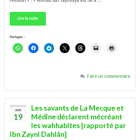
révision » : « Ahmad Ibn Taymiyya est né à …
Lire la suite
Partager :
Faire un commentaire
Les savants de La Mecque et
AVR
19
Médine déclarent mécréant
les wahhabites [rapporté par
Ibn Zayni Dahlân]