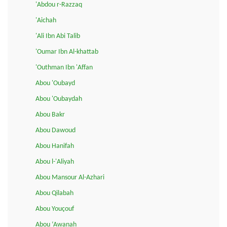
'Abdou r-Razzaq
'Aichah
'Ali Ibn Abi Talib
'Oumar Ibn Al-khattab
'Outhman Ibn 'Affan
Abou 'Oubayd
Abou 'Oubaydah
Abou Bakr
Abou Dawoud
Abou Hanifah
Abou l-'Aliyah
Abou Mansour Al-Azhari
Abou Qilabah
Abou Youçouf
Abou ‘Awanah