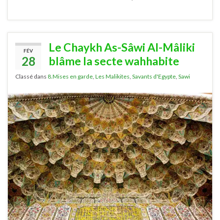
Le Chaykh As-Sâwi Al-Mâliki
FÉV
28
blâme la secte wahhabite
Classé dans
8.Mises en garde
,
Les Malikites
,
Savants d'Egypte
,
Sawi