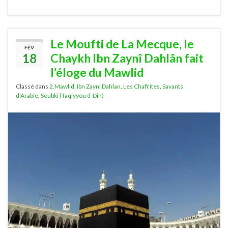
Le Moufti de La Mecque, le
FÉV
18
Chaykh Ibn Zaynî Dahlân fait
l’éloge du Mawlid
Classé dans
2.Mawlid
,
Ibn Zayni Dahlan
,
Les Chafi'ites
,
Savants
d'Arabie
,
Soubki (Taqiyyou d-Din)