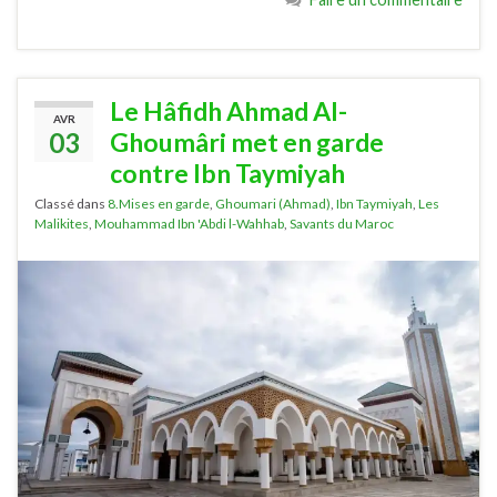
Le Hâfidh Ahmad Al-
AVR
03
Ghoumâri met en garde
contre Ibn Taymiyah
Classé dans
8.Mises en garde
,
Ghoumari (Ahmad)
,
Ibn Taymiyah
,
Les
Malikites
,
Mouhammad Ibn 'Abdi l-Wahhab
,
Savants du Maroc