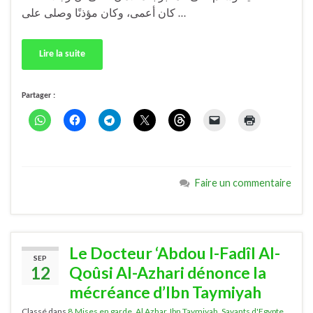
كان أعمى، وكان مؤذنًا وصلى على …
Lire la suite
Partager :
Faire un commentaire
Le Docteur ‘Abdou l-Fadîl Al-
SEP
12
Qoûsi Al-Azhari dénonce la
mécréance d’Ibn Taymiyah
Classé dans
8.Mises en garde
,
Al Azhar
,
Ibn Taymiyah
,
Savants d'Egypte