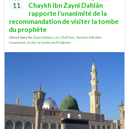
11
Chaykh Ibn Zayni Dahlân
rapporte l’unanimité de la
recommandation de visiter la tombe
du prophète
Classé dans
Ibn Zayni Dahlan
,
Les Chafi'ites
,
Savants d'Arabie
,
Unanimité
,
Visiter la tombe du Prophète