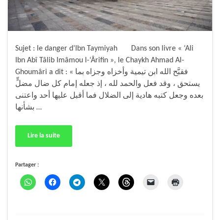
Sujet : le danger d’Ibn Taymiyah Dans son livre « ‘Ali
Ibn Abî Tâlib Imâmou l-‘Ârifin », le Chaykh Ahmad Al-
Ghoumâri a dit : « فقبَّح الله ابن تيمية وأخزاه وجزاه بما
يستحق ، وقد فعل والحمد لله ، إذ جعله إمام كل ضال مضلٍّ
بعده وجعل كتبه هادية إلى الضلال فما أقبل عليها أحد واعتنى
بشأنها …
Lire la suite
Partager :