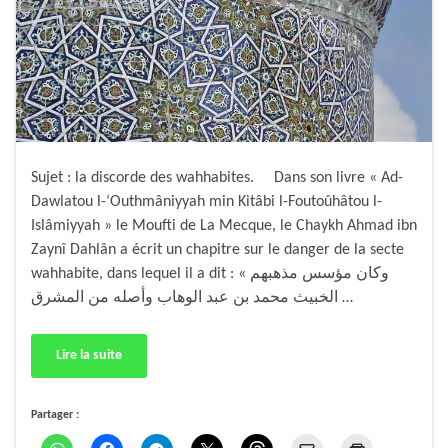
Sujet : la discorde des wahhabites. Dans son livre « Ad-
Dawlatou l-‘Outhmâniyyah min Kitâbi l-Foutoûhâtou l-
Islâmiyyah » le Moufti de La Mecque, le Chaykh Ahmad ibn
Zaynî Dahlân a écrit un chapitre sur le danger de la secte
wahhabite, dans lequel il a dit : « وكان مؤسس مذهبهم
الخبيث محمد بن عبد الوهاب وأصله من المشرق …
Lire la suite
Partager :