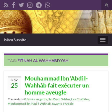
Tog
sear
Search for:
for
Islam Sunnite
Togg
navig
TAG:
FITNAH AL WAHHABIYYAH
Mouhammad Ibn ‘Abdi l-
NOV
25
Wahhâb fait exécuter un
homme aveugle
Classé dans
8.Mises en garde
,
Ibn Zayni Dahlan
,
Les Chafi'ites
,
Mouhammad Ibn 'Abdi l-Wahhab
,
Savants d'Arabie