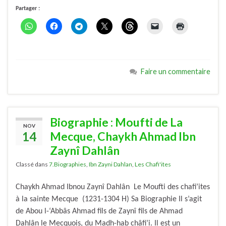
Partager :
Faire un commentaire
Biographie : Moufti de La
NOV
14
Mecque, Chaykh Ahmad Ibn
Zaynî Dahlân
Classé dans
7.Biographies
,
Ibn Zayni Dahlan
,
Les Chafi'ites
Chaykh Ahmad Ibnou Zaynî Dahlân Le Moufti des chafi’ites
à la sainte Mecque (1231-1304 H) Sa Biographie Il s’agit
de Abou l-‘Abbâs Ahmad fils de Zaynî fils de Ahmad
Dahlân le Mecquois, du Madh-hab châfi’i. Il est un