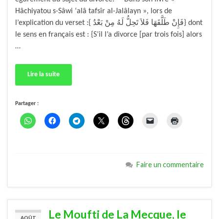
Hâchiyatou s-Sâwi ‘alâ tafsîr al-Jalâlayn », lors de
l’explication du verset :{ فَإِنْ طَلَّقَهَا فَلاَ تَحِلُّ لَهُ مِنْ بَعْدُ} dont
le sens en français est : {S’il l’a divorce [par trois fois] alors
…
Lire la suite
Partager :
Faire un commentaire
Le Moufti de La Mecque, le
AOÛT