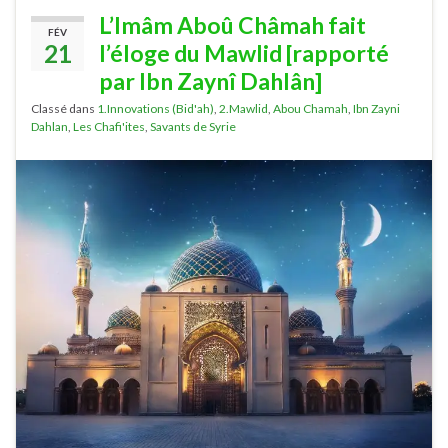
L’Imâm Aboû Châmah fait
FÉV
21
l’éloge du Mawlid [rapporté
par Ibn Zaynî Dahlân]
Classé dans
1.Innovations (Bid'ah)
,
2.Mawlid
,
Abou Chamah
,
Ibn Zayni
Dahlan
,
Les Chafi'ites
,
Savants de Syrie