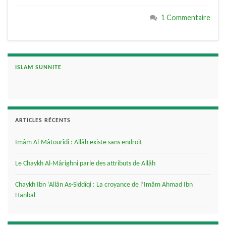
1 Commentaire
ISLAM SUNNITE
ARTICLES RÉCENTS
Imâm Al-Mâtourîdi : Allâh existe sans endroit
Le Chaykh Al-Mârighni parle des attributs de Allâh
Chaykh Ibn ‘Allân As-Siddîqi : La croyance de l’Imâm Ahmad Ibn
Hanbal