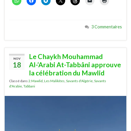
3 Commentaires
Le Chaykh Mouhammad
NOV
18
Al-‘Arabi At-Tabbâni approuve
la célébration du Mawlid
Classé dans
2.Mawlid
,
Les Malikites
,
Savants d'Algérie
,
Savants
d'Arabie
,
Tabbani