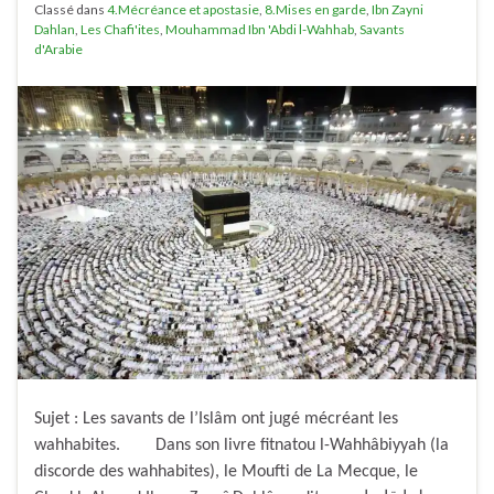
Classé dans
4.Mécréance et apostasie
,
8.Mises en garde
,
Ibn Zayni
Dahlan
,
Les Chafi'ites
,
Mouhammad Ibn 'Abdi l-Wahhab
,
Savants
d'Arabie
Sujet : Les savants de l’Islâm ont jugé mécréant les
wahhabites. Dans son livre fitnatou l-Wahhâbiyyah (la
discorde des wahhabites), le Moufti de La Mecque, le