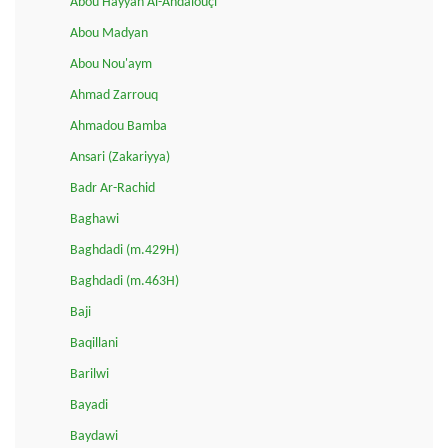
Abou Hayyan Al-Andalouçi
Abou Madyan
Abou Nou'aym
Ahmad Zarrouq
Ahmadou Bamba
Ansari (Zakariyya)
Badr Ar-Rachid
Baghawi
Baghdadi (m.429H)
Baghdadi (m.463H)
Baji
Baqillani
Barilwi
Bayadi
Baydawi