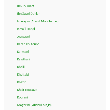
Ibn Toumart
Ibn Zayni Dahlan
Isfarayini (Abou l-Moudhaffar)
Isma'il Haqqi
Jouwayni
Karan Koutoubo
Karmani
Kawthari
Khalil
Khattabi
Khazin
Khidr Houçayn
Kourani
Maghribi ('Abdoul-Majid)