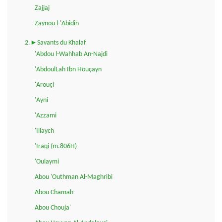
Zajjaj
Zaynou l-'Abidin
2.►Savants du Khalaf
'Abdou l-Wahhab An-Najdi
'AbdoulLah Ibn Houçayn
'Arouçi
'Ayni
'Azzami
'Illaych
'Iraqi (m.806H)
'Oulaymi
Abou 'Outhman Al-Maghribi
Abou Chamah
Abou Chouja'