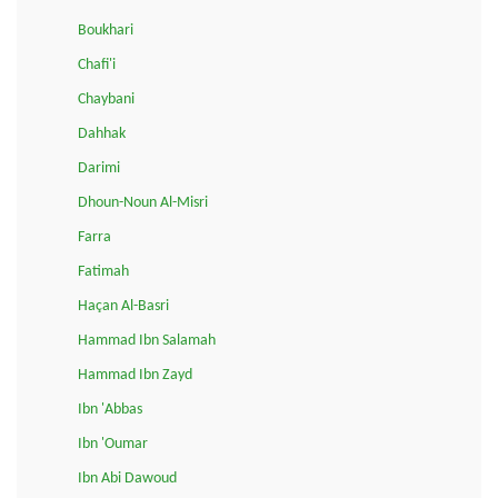
Boukhari
Chafi'i
Chaybani
Dahhak
Darimi
Dhoun-Noun Al-Misri
Farra
Fatimah
Haçan Al-Basri
Hammad Ibn Salamah
Hammad Ibn Zayd
Ibn 'Abbas
Ibn 'Oumar
Ibn Abi Dawoud