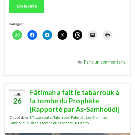
Lire la suite
Partager :
Faire un commentaire
Fâtimah a fait le tabarrouk à
JUIL
26
la tombe du Prophète
[Rapporté par As-Samhoûdi]
Classé dans
3.Tawassoul et Tabarrouk
,
Fatimah
,
Les Chafi'ites
,
Samhoudi
,
Visiter la tombe du Prophète
,
►Hadith