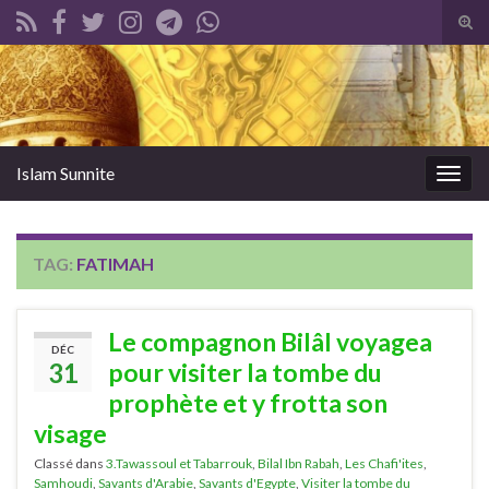
Tog
sear
Search for:
for
Islam Sunnite
Togg
navig
TAG:
FATIMAH
Le compagnon Bilâl voyagea
DÉC
31
pour visiter la tombe du
prophète et y frotta son
visage
Classé dans
3.Tawassoul et Tabarrouk
,
Bilal Ibn Rabah
,
Les Chafi'ites
,
Samhoudi
,
Savants d'Arabie
,
Savants d'Egypte
,
Visiter la tombe du