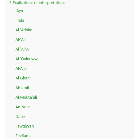
5.Explications et interpretations
'Ayn
'Inda
Al-'Adhim
Al-'Ali
Al-'Aliyy
Al-'Oulouww
Al-A'la
Al-Ghani
Al-Jamil
Al-Mouta'ali
An-Nour
Dahik
Fawqiyyah
Fi s-Sama