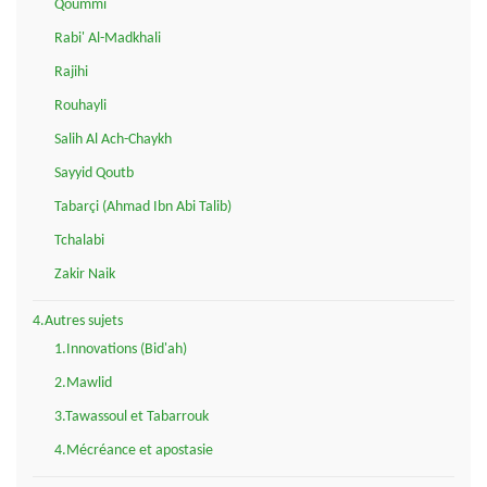
Qoummi
Rabi' Al-Madkhali
Rajihi
Rouhayli
Salih Al Ach-Chaykh
Sayyid Qoutb
Tabarçi (Ahmad Ibn Abi Talib)
Tchalabi
Zakir Naik
4.Autres sujets
1.Innovations (Bid'ah)
2.Mawlid
3.Tawassoul et Tabarrouk
4.Mécréance et apostasie