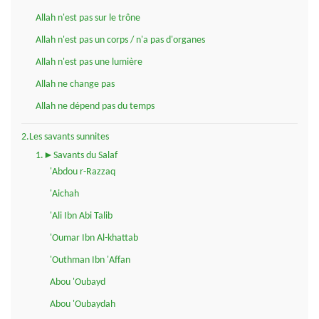
Allah n'est pas sur le trône
Allah n'est pas un corps / n'a pas d'organes
Allah n'est pas une lumière
Allah ne change pas
Allah ne dépend pas du temps
2.Les savants sunnites
1.►Savants du Salaf
'Abdou r-Razzaq
'Aichah
'Ali Ibn Abi Talib
'Oumar Ibn Al-khattab
'Outhman Ibn 'Affan
Abou 'Oubayd
Abou 'Oubaydah