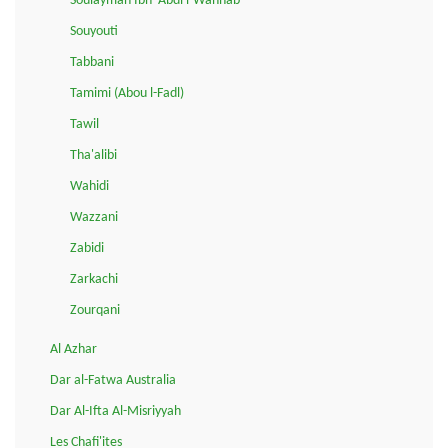
Soulayman Ibn 'Abdi l-Wahhab
Souyouti
Tabbani
Tamimi (Abou l-Fadl)
Tawil
Tha'alibi
Wahidi
Wazzani
Zabidi
Zarkachi
Zourqani
Al Azhar
Dar al-Fatwa Australia
Dar Al-Ifta Al-Misriyyah
Les Chafi'ites