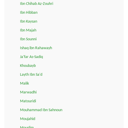
Ibn Chihab Az-Zouhri
Ibn Hibban
Ibn Kaysan
Ibn Majah
Ibn Sounni
Ishaq ibn Rahawayh
Ja'far As-Sadiq
Khoubayb
Layth Ibn Sa'd
Malik
Marwadhi
Matouridi
Mouhammad Ibn Sahnoun
Moujahid
Mouslim