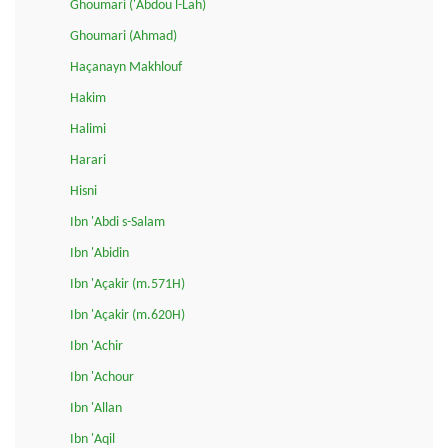
Ghoumari ('Abdou l-Lah)
Ghoumari (Ahmad)
Haçanayn Makhlouf
Hakim
Halimi
Harari
Hisni
Ibn 'Abdi s-Salam
Ibn 'Abidin
Ibn 'Açakir (m.571H)
Ibn 'Açakir (m.620H)
Ibn 'Achir
Ibn 'Achour
Ibn 'Allan
Ibn 'Aqil