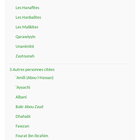
Les Hanafites
Les Hanbalites
Les Malikites
Qarawiyyin
Unanimité
Zaytounah
3.Autres personnes citées
'Amili (Abou l-Hassan)
'Ayyachi
Albani
Bakr Abou Zayd
Dhahabi
Fawzan
Fourat ibn Ibrahim