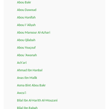
Abou Bakr
Abou Dawoud
Abou Hanifah
Abou l-'Aliyah
Abou Mansour Al-Azhari
Abou Qilabah
Abou Youçouf
Abou ‘Awanah
Ach'ari
Ahmad Ibn Hanbal
Anas Ibn Malik
Asma Bint Abou Bakr
Awza'i
Bilal Ibn Al-Harith Al-Mouzani
Bilal Ibn Rabah