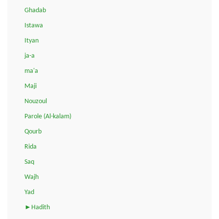
Ghadab
Istawa
Ityan
ja-a
ma'a
Maji
Nouzoul
Parole (Al-kalam)
Qourb
Rida
Saq
Wajh
Yad
►Hadith