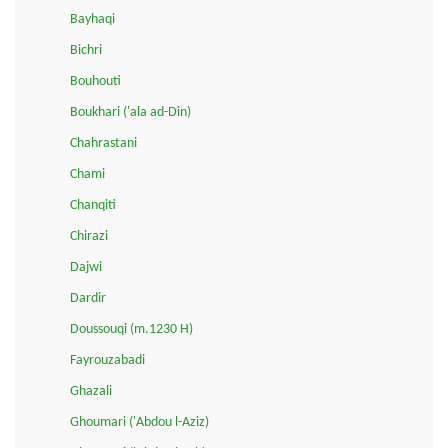
Bayhaqi
Bichri
Bouhouti
Boukhari ('ala ad-Din)
Chahrastani
Chami
Chanqiti
Chirazi
Dajwi
Dardir
Doussouqi (m.1230 H)
Fayrouzabadi
Ghazali
Ghoumari ('Abdou l-Aziz)