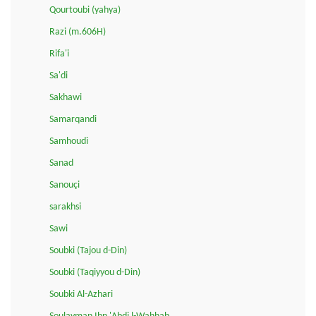
Qourtoubi (yahya)
Razi (m.606H)
Rifa'i
Sa'di
Sakhawi
Samarqandi
Samhoudi
Sanad
Sanouçi
sarakhsi
Sawi
Soubki (Tajou d-Din)
Soubki (Taqiyyou d-Din)
Soubki Al-Azhari