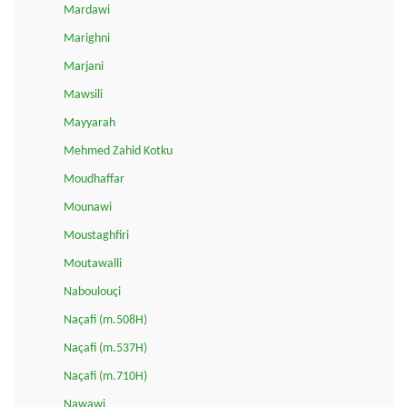
Mardawi
Marighni
Marjani
Mawsili
Mayyarah
Mehmed Zahid Kotku
Moudhaffar
Mounawi
Moustaghfiri
Moutawalli
Naboulouçi
Naçafi (m.508H)
Naçafi (m.537H)
Naçafi (m.710H)
Nawawi