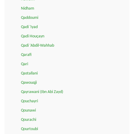
Nidham
Qaddoumi
Qadi 'Iyad
Qadi Houçayn
Qadi ‘Abdil-Wahhab
Qarafi
Qari
Qastallani
Qawouqji
Qayrawani (Ibn Abi Zayd)
Qouchayri
Qounawi
Qourachi
Qourtoubi