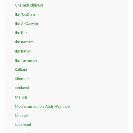
Ghamidi (dhiyab)
Ibn 'Outhaymin
Ibn Al-Qayyim
Ibn Baz
Ibn Karram
Ibn Kathir
Ibn Taymiyah
Kalbani
Khomeini
Koulayni
Majlissi
Mouhammad Ibn 'Abdi l-Wahhab
Mouqbil
Nou'mani