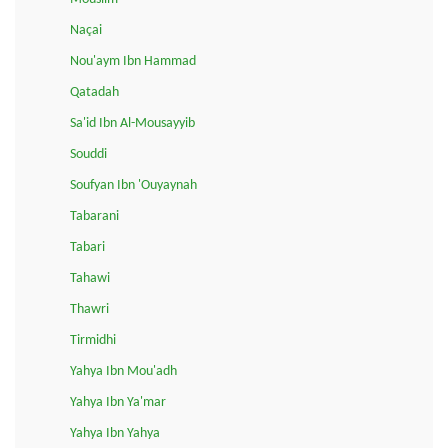
Naçai
Nou'aym Ibn Hammad
Qatadah
Sa'id Ibn Al-Mousayyib
Souddi
Soufyan Ibn 'Ouyaynah
Tabarani
Tabari
Tahawi
Thawri
Tirmidhi
Yahya Ibn Mou'adh
Yahya Ibn Ya'mar
Yahya Ibn Yahya