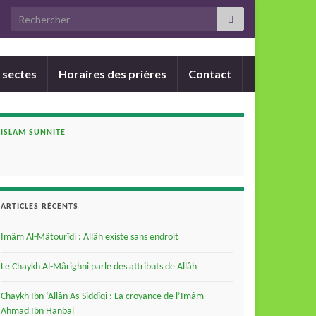
Search for:
 sectes
Horaires des prières
Contact
ISLAM SUNNITE
ARTICLES RÉCENTS
Imâm Al-Mâtourîdi : Allâh existe sans endroit
Le Chaykh Al-Mârighni parle des attributs de Allâh
Chaykh Ibn ‘Allân As-Siddîqi : La croyance de l’Imâm
Ahmad Ibn Hanbal