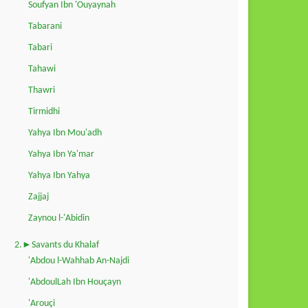
Soufyan Ibn 'Ouyaynah
Tabarani
Tabari
Tahawi
Thawri
Tirmidhi
Yahya Ibn Mou'adh
Yahya Ibn Ya'mar
Yahya Ibn Yahya
Zajjaj
Zaynou l-'Abidin
2.►Savants du Khalaf
'Abdou l-Wahhab An-Najdi
'AbdoulLah Ibn Houçayn
'Arouçi