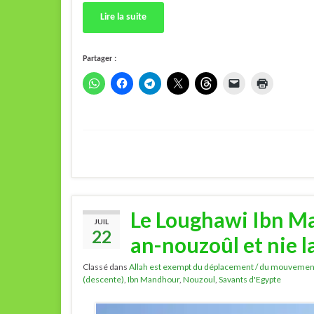
Lire la suite
Partager :
Le Loughawi Ibn Ma
JUIL
22
an-nouzoûl et nie l
Classé dans
Allah est exempt du déplacement / du mouvemen
(descente)
,
Ibn Mandhour
,
Nouzoul
,
Savants d'Egypte