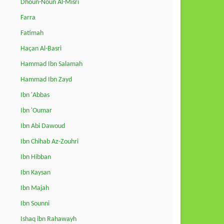
Dhoun-Noun Al-Misri
Farra
Fatimah
Haçan Al-Basri
Hammad Ibn Salamah
Hammad Ibn Zayd
Ibn 'Abbas
Ibn 'Oumar
Ibn Abi Dawoud
Ibn Chihab Az-Zouhri
Ibn Hibban
Ibn Kaysan
Ibn Majah
Ibn Sounni
Ishaq ibn Rahawayh