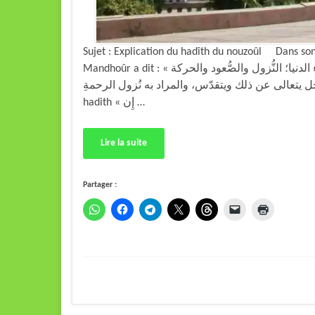
Sujet : Explication du hadîth du nouzoûl Dans son 
Mandhoûr a dit : « في الحديث: إِن الله تعالى وتقدّس يَنزِل كل ليلة إِلى سماء الدنيا؛ النُّزول والصُّعود والحركة
له عز وجل يتعالى عن ذلك ويتقدّس، والمراد به نُزول الرحمةِ
hadith « إِن …
Lire la suite
Partager :