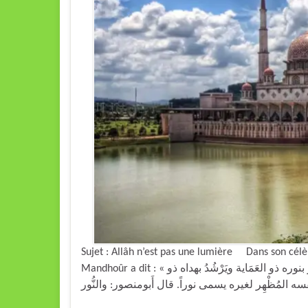
Sujet : Allâh n’est pas une lumière Dans son célèb
Mandhoûr a dit : « نور: في أَسماء الله تعالى: النُّورُ؛ قال ابن الأَثير: هو الذي يُبْصِرُ بنوره ذو العَمَاية ويَرْشُدُ بهداه ذو