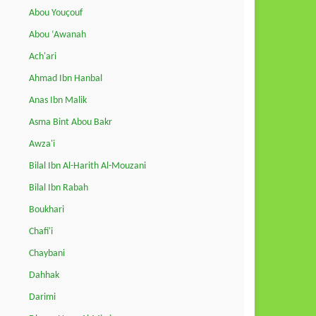
Abou Youçouf
Abou ‘Awanah
Ach'ari
Ahmad Ibn Hanbal
Anas Ibn Malik
Asma Bint Abou Bakr
Awza'i
Bilal Ibn Al-Harith Al-Mouzani
Bilal Ibn Rabah
Boukhari
Chafi'i
Chaybani
Dahhak
Darimi