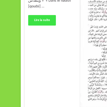
ويتقدس » « Dans le hadîth
[qoudsi] …
Lire la suite