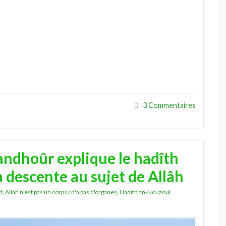
3 Commentaires
ndhoûr explique le hadîth
a descente au sujet de Allâh
t
,
Allah n'est pas un corps / n'a pas d'organes
,
Hadith an-Nouzoul