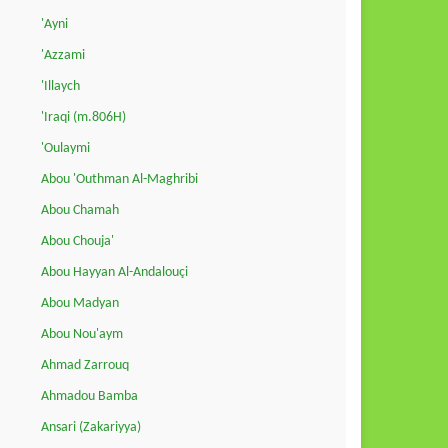
'Ayni
'Azzami
'Illaych
'Iraqi (m.806H)
'Oulaymi
Abou 'Outhman Al-Maghribi
Abou Chamah
Abou Chouja'
Abou Hayyan Al-Andalouçi
Abou Madyan
Abou Nou'aym
Ahmad Zarrouq
Ahmadou Bamba
Ansari (Zakariyya)