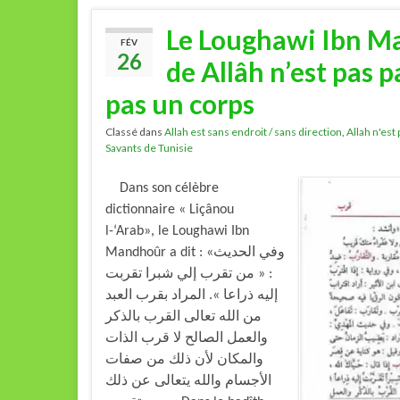
Le Loughawi Ibn Ma
FÉV
26
de Allâh n’est pas pa
pas un corps
Classé dans
Allah est sans endroit / sans direction
,
Allah n'est
Savants de Tunisie
Dans son célèbre
dictionnaire « Liçânou
l-‘Arab», le Loughawi Ibn
Mandhoûr a dit : «وفي الحديث
: « من تقرب إلي شبرا تقربت
إليه ذراعا ». المراد بقرب العبد
من الله تعالى القرب بالذكر
والعمل الصالح لا قرب الذات
والمكان لأن ذلك من صفات
الأجسام والله يتعالى عن ذلك