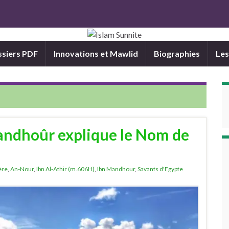
siers PDF
Innovations et Mawlid
Biographies
Les
andhoûr explique le Nom de
ère
,
An-Nour
,
Ibn Al-Athir (m.606H)
,
Ibn Mandhour
,
Savants d'Egypte