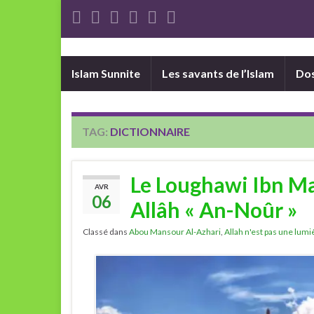
Islam Sunnite
Les savants de l’Islam
Dos
TAG:
DICTIONNAIRE
Le Loughawi Ibn M
AVR
06
Allâh « An-Noûr »
Classé dans
Abou Mansour Al-Azhari
,
Allah n'est pas une lumi