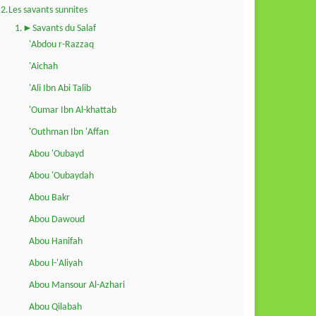
2.Les savants sunnites
1.►Savants du Salaf
'Abdou r-Razzaq
'Aichah
'Ali Ibn Abi Talib
'Oumar Ibn Al-khattab
'Outhman Ibn 'Affan
Abou 'Oubayd
Abou 'Oubaydah
Abou Bakr
Abou Dawoud
Abou Hanifah
Abou l-'Aliyah
Abou Mansour Al-Azhari
Abou Qilabah