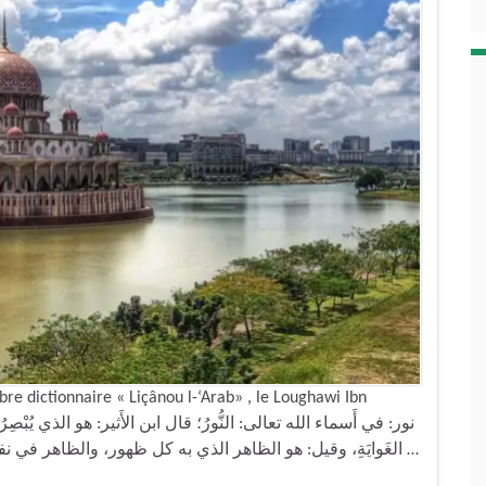
re dictionnaire « Liçânou l-‘Arab» , le Loughawi Ibn
الغَوايَةِ، وقيل: هو الظاهر الذي به كل ظهور، والظاهر في نفسه المُظْهِر لغيره يسمى نوراً. قال أَبومنصور: والنُّور …