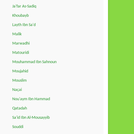
Ja'far As-Sadiq
Khoubayb
Layth Ibn Sa'd
Malik
Marwadhi
Matouridi
Mouhammad Ibn Sahnoun
Moujahid
Mouslim
Naçai
Nou'aym Ibn Hammad
Qatadah
Sa'id Ibn Al-Mousayyib
Souddi