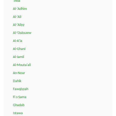
'Inda
Al-'Adhim
Al-'Ali
Al-'Aliyy
Al-'Oulouww
Al-A'la
Al-Ghani
Al-Jamil
Al-Mouta'ali
An-Nour
Dahik
Fawqiyyah
Fi s-Sama
Ghadab
Istawa