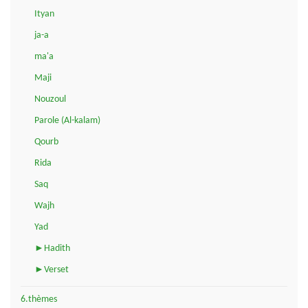
Ityan
ja-a
ma'a
Maji
Nouzoul
Parole (Al-kalam)
Qourb
Rida
Saq
Wajh
Yad
►Hadith
►Verset
6.thèmes