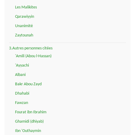
Les Malikites
Qarawiyyin
Unanimité
Zaytounah
3.Autres personnes citées
'Amili (Abou l-Hassan)
'Ayyachi
Albani
Bakr Abou Zayd
Dhahabi
Fawzan
Fourat ibn Ibrahim
Ghamidi (dhiyab)
Ibn 'Outhaymin