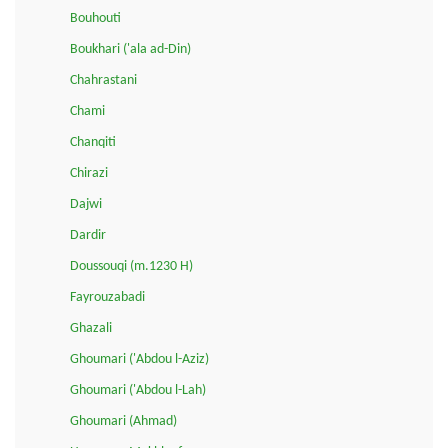
Bouhouti
Boukhari ('ala ad-Din)
Chahrastani
Chami
Chanqiti
Chirazi
Dajwi
Dardir
Doussouqi (m.1230 H)
Fayrouzabadi
Ghazali
Ghoumari ('Abdou l-Aziz)
Ghoumari ('Abdou l-Lah)
Ghoumari (Ahmad)