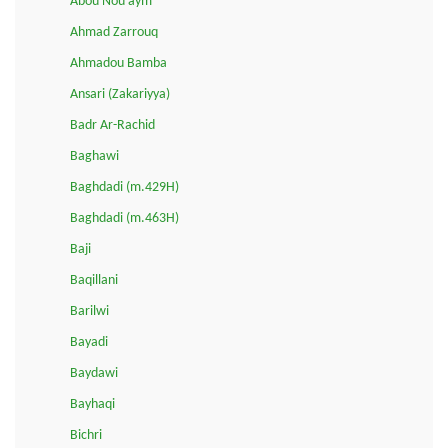
Abou Nou'aym
Ahmad Zarrouq
Ahmadou Bamba
Ansari (Zakariyya)
Badr Ar-Rachid
Baghawi
Baghdadi (m.429H)
Baghdadi (m.463H)
Baji
Baqillani
Barilwi
Bayadi
Baydawi
Bayhaqi
Bichri