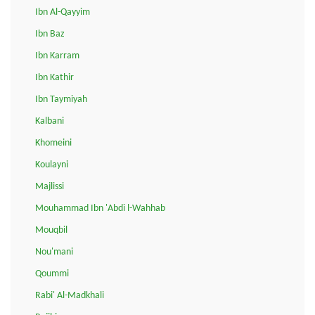
Ibn Al-Qayyim
Ibn Baz
Ibn Karram
Ibn Kathir
Ibn Taymiyah
Kalbani
Khomeini
Koulayni
Majlissi
Mouhammad Ibn 'Abdi l-Wahhab
Mouqbil
Nou'mani
Qoummi
Rabi' Al-Madkhali