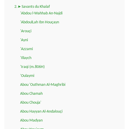
2.►Savants du Khalaf
'Abdou l-Wahhab An-Najdi
'AbdoulLah Ibn Houçayn
'Arouçi
'Ayni
'Azzami
'Illaych
'Iraqi (m.806H)
'Oulaymi
Abou 'Outhman Al-Maghribi
Abou Chamah
Abou Chouja'
Abou Hayyan Al-Andalouçi
Abou Madyan