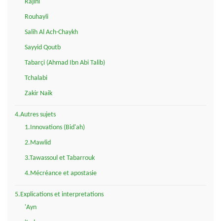
Rajihi
Rouhayli
Salih Al Ach-Chaykh
Sayyid Qoutb
Tabarçi (Ahmad Ibn Abi Talib)
Tchalabi
Zakir Naik
4.Autres sujets
1.Innovations (Bid'ah)
2.Mawlid
3.Tawassoul et Tabarrouk
4.Mécréance et apostasie
5.Explications et interpretations
'Ayn