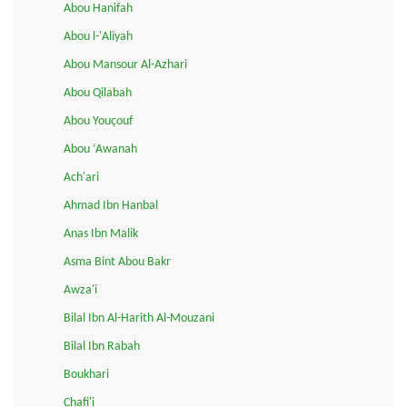
Abou Hanifah
Abou l-'Aliyah
Abou Mansour Al-Azhari
Abou Qilabah
Abou Youçouf
Abou ‘Awanah
Ach'ari
Ahmad Ibn Hanbal
Anas Ibn Malik
Asma Bint Abou Bakr
Awza'i
Bilal Ibn Al-Harith Al-Mouzani
Bilal Ibn Rabah
Boukhari
Chafi'i