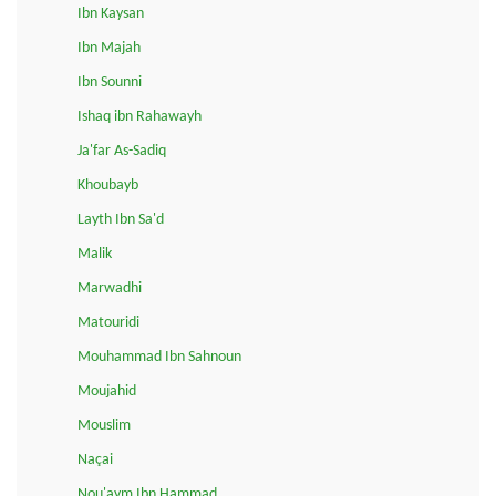
Ibn Kaysan
Ibn Majah
Ibn Sounni
Ishaq ibn Rahawayh
Ja'far As-Sadiq
Khoubayb
Layth Ibn Sa'd
Malik
Marwadhi
Matouridi
Mouhammad Ibn Sahnoun
Moujahid
Mouslim
Naçai
Nou'aym Ibn Hammad