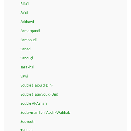
Rifa'i
Sa'di
Sakhawi
Samarqandi
Samhoudi
Sanad
Sanouçi
sarakhsi
Sawi
Soubki (Tajou d-Din)
Soubki (Taqiyyou d-Din)
Soubki Al-Azhari
Soulayman Ibn 'Abdi l-Wahhab
Souyouti
Tabbani