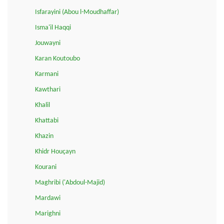
Isfarayini (Abou l-Moudhaffar)
Isma'il Haqqi
Jouwayni
Karan Koutoubo
Karmani
Kawthari
Khalil
Khattabi
Khazin
Khidr Houçayn
Kourani
Maghribi ('Abdoul-Majid)
Mardawi
Marighni