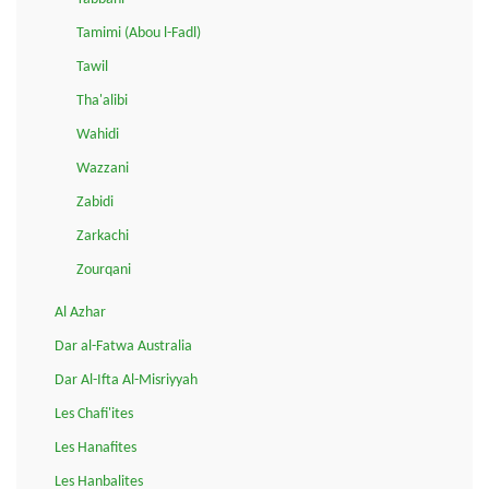
Tamimi (Abou l-Fadl)
Tawil
Tha'alibi
Wahidi
Wazzani
Zabidi
Zarkachi
Zourqani
Al Azhar
Dar al-Fatwa Australia
Dar Al-Ifta Al-Misriyyah
Les Chafi'ites
Les Hanafites
Les Hanbalites