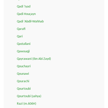
Qadi 'Iyad
Qadi Houçayn
Qadi ‘Abdil-Wahhab
Qarafi
Qari
Qastallani
Qawouqji
Qayrawani (Ibn Abi Zayd)
Qouchayri
Qounawi
Qourachi
Qourtoubi
Qourtoubi (yahya)
Razi (m.606H)