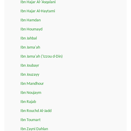
Ibn Hajar Al-'Asqalani
Ibn Hajar Al-Haytami
Ibn Hamdan
Ibn Houmayd
Ibn Jahbal
Ibn Jama'ah
Ibn Jama'ah ('Izzou d-Din)
Ibn Joubayr
Ibn Jouzayy
Ibn Mandhour
Ibn Noujaym
Ibn Rajab
Ibn Rouchd Al-Jadd
Ibn Toumart
Ibn Zayni Dahlan