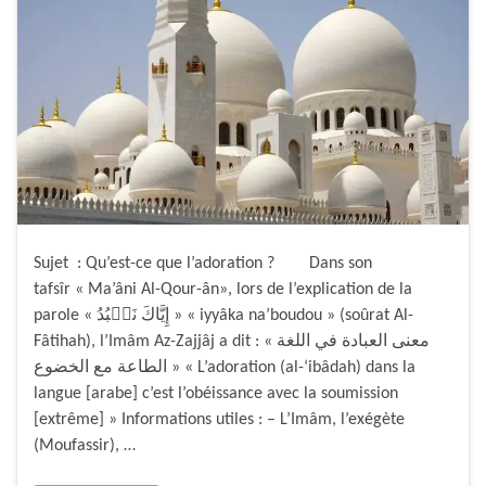
Sujet : Qu’est-ce que l’adoration ? Dans son
tafsîr « Ma’âni Al-Qour-ân», lors de l’explication de la
parole « إِيَّاكَ نَعۡبُدُ » « iyyâka na’boudou » (soûrat Al-
Fâtihah), l’Imâm Az-Zajjâj a dit : « معنى العبادة في اللغة
الطاعة مع الخضوع » « L’adoration (al-‘ibâdah) dans la
langue [arabe] c’est l’obéissance avec la soumission
[extrême] » Informations utiles : – L’Imâm, l’exégète
(Moufassir), …