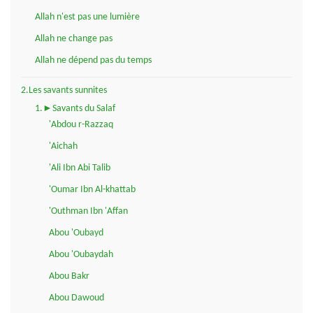
Allah n'est pas une lumière
Allah ne change pas
Allah ne dépend pas du temps
2.Les savants sunnites
1.►Savants du Salaf
'Abdou r-Razzaq
'Aichah
'Ali Ibn Abi Talib
'Oumar Ibn Al-khattab
'Outhman Ibn 'Affan
Abou 'Oubayd
Abou 'Oubaydah
Abou Bakr
Abou Dawoud