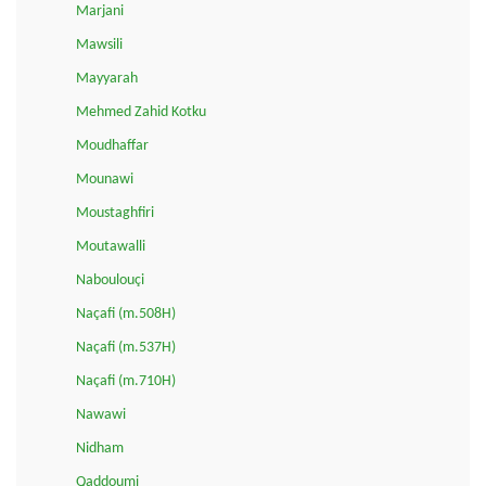
Marjani
Mawsili
Mayyarah
Mehmed Zahid Kotku
Moudhaffar
Mounawi
Moustaghfiri
Moutawalli
Naboulouçi
Naçafi (m.508H)
Naçafi (m.537H)
Naçafi (m.710H)
Nawawi
Nidham
Qaddoumi