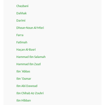
Chaybani
Dahhak
Darimi
Dhoun-Noun Al-Misri
Farra
Fatimah
Haçan Al-Basri
Hammad Ibn Salamah
Hammad Ibn Zayd
Ibn 'Abbas
Ibn 'Oumar
Ibn Abi Dawoud
Ibn Chihab Az-Zouhri
Ibn Hibban