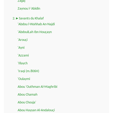
Zajjaj
Zaynou l-'Abidin
2.►Savants du Khalaf
'Abdou l-Wahhab An-Najdi
'AbdoulLah Ibn Houçayn
'Arouçi
'Ayni
'Azzami
'Illaych
'Iraqi (m.806H)
'Oulaymi
Abou 'Outhman Al-Maghribi
Abou Chamah
Abou Chouja'
Abou Hayyan Al-Andalouçi