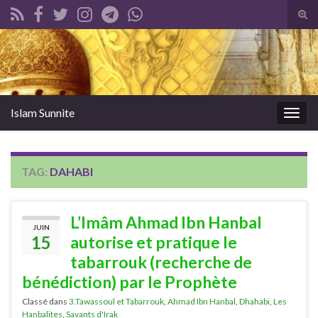
Tog
sear
Search for:
for
Islam Sunnite
Togg
navig
TAG:
DAHABI
L’Imâm Ahmad Ibn Hanbal
JUIN
15
autorise et pratique le
tabarrouk (recherche de
bénédiction) par le Prophète
Classé dans
3.Tawassoul et Tabarrouk
,
Ahmad Ibn Hanbal
,
Dhahabi
,
Les
Hanbalites
,
Savants d'Irak