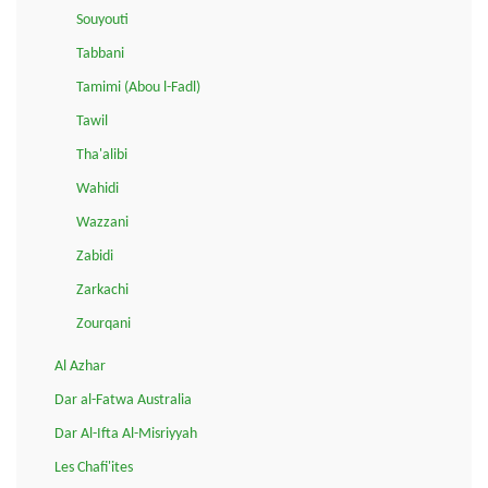
Souyouti
Tabbani
Tamimi (Abou l-Fadl)
Tawil
Tha'alibi
Wahidi
Wazzani
Zabidi
Zarkachi
Zourqani
Al Azhar
Dar al-Fatwa Australia
Dar Al-Ifta Al-Misriyyah
Les Chafi'ites