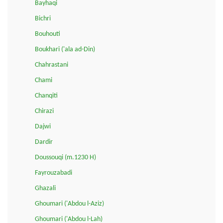
Bayhaqi
Bichri
Bouhouti
Boukhari ('ala ad-Din)
Chahrastani
Chami
Chanqiti
Chirazi
Dajwi
Dardir
Doussouqi (m.1230 H)
Fayrouzabadi
Ghazali
Ghoumari ('Abdou l-Aziz)
Ghoumari ('Abdou l-Lah)