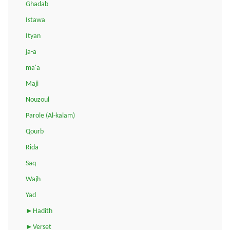
Ghadab
Istawa
Ityan
ja-a
ma'a
Maji
Nouzoul
Parole (Al-kalam)
Qourb
Rida
Saq
Wajh
Yad
►Hadith
►Verset