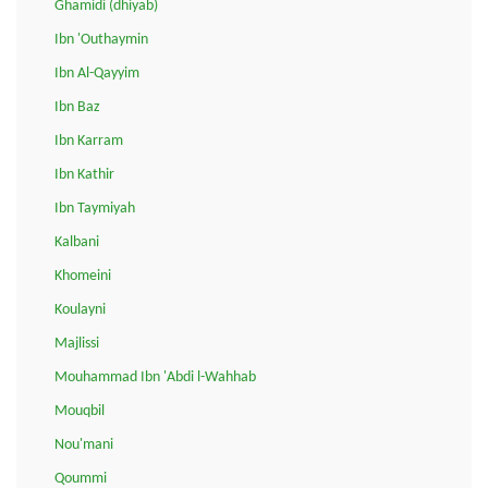
Ghamidi (dhiyab)
Ibn 'Outhaymin
Ibn Al-Qayyim
Ibn Baz
Ibn Karram
Ibn Kathir
Ibn Taymiyah
Kalbani
Khomeini
Koulayni
Majlissi
Mouhammad Ibn 'Abdi l-Wahhab
Mouqbil
Nou'mani
Qoummi