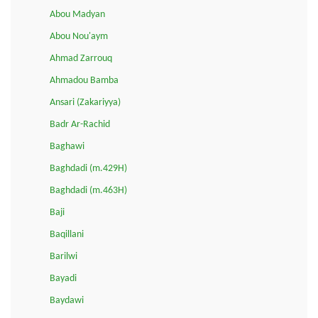
Abou Madyan
Abou Nou'aym
Ahmad Zarrouq
Ahmadou Bamba
Ansari (Zakariyya)
Badr Ar-Rachid
Baghawi
Baghdadi (m.429H)
Baghdadi (m.463H)
Baji
Baqillani
Barilwi
Bayadi
Baydawi