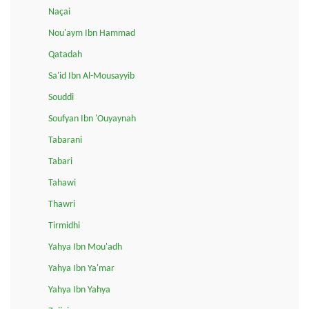
Naçai
Nou'aym Ibn Hammad
Qatadah
Sa'id Ibn Al-Mousayyib
Souddi
Soufyan Ibn 'Ouyaynah
Tabarani
Tabari
Tahawi
Thawri
Tirmidhi
Yahya Ibn Mou'adh
Yahya Ibn Ya'mar
Yahya Ibn Yahya