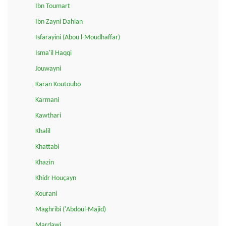
Ibn Toumart
Ibn Zayni Dahlan
Isfarayini (Abou l-Moudhaffar)
Isma'il Haqqi
Jouwayni
Karan Koutoubo
Karmani
Kawthari
Khalil
Khattabi
Khazin
Khidr Houçayn
Kourani
Maghribi ('Abdoul-Majid)
Mardawi