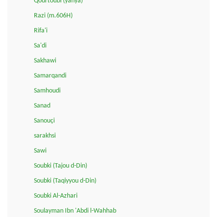
Qourtoubi (yahya)
Razi (m.606H)
Rifa'i
Sa'di
Sakhawi
Samarqandi
Samhoudi
Sanad
Sanouçi
sarakhsi
Sawi
Soubki (Tajou d-Din)
Soubki (Taqiyyou d-Din)
Soubki Al-Azhari
Soulayman Ibn 'Abdi l-Wahhab