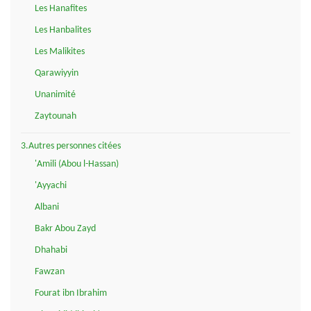
Les Hanafites
Les Hanbalites
Les Malikites
Qarawiyyin
Unanimité
Zaytounah
3.Autres personnes citées
'Amili (Abou l-Hassan)
'Ayyachi
Albani
Bakr Abou Zayd
Dhahabi
Fawzan
Fourat ibn Ibrahim