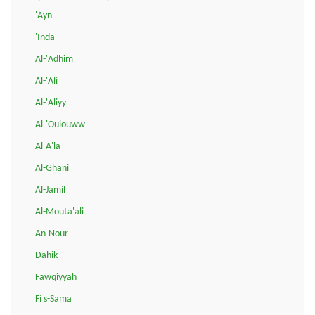
'Ayn
'Inda
Al-'Adhim
Al-'Ali
Al-'Aliyy
Al-'Oulouww
Al-A'la
Al-Ghani
Al-Jamil
Al-Mouta'ali
An-Nour
Dahik
Fawqiyyah
Fi s-Sama