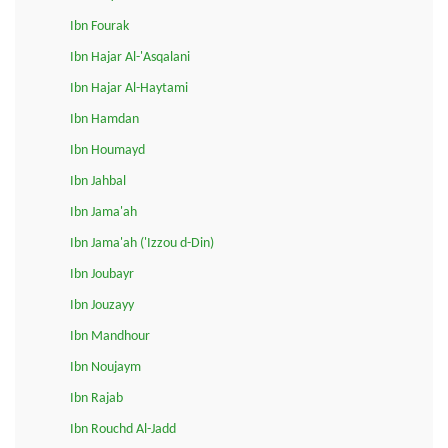
Ibn Fourak
Ibn Hajar Al-'Asqalani
Ibn Hajar Al-Haytami
Ibn Hamdan
Ibn Houmayd
Ibn Jahbal
Ibn Jama'ah
Ibn Jama'ah ('Izzou d-Din)
Ibn Joubayr
Ibn Jouzayy
Ibn Mandhour
Ibn Noujaym
Ibn Rajab
Ibn Rouchd Al-Jadd