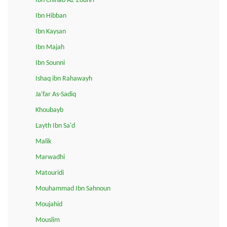
Ibn Chihab Az-Zouhri
Ibn Hibban
Ibn Kaysan
Ibn Majah
Ibn Sounni
Ishaq ibn Rahawayh
Ja'far As-Sadiq
Khoubayb
Layth Ibn Sa'd
Malik
Marwadhi
Matouridi
Mouhammad Ibn Sahnoun
Moujahid
Mouslim