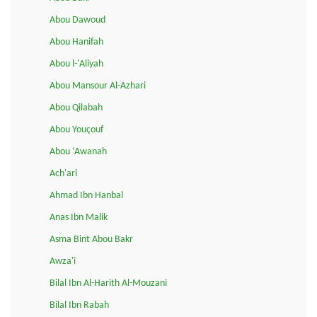
Abou Dawoud
Abou Hanifah
Abou l-'Aliyah
Abou Mansour Al-Azhari
Abou Qilabah
Abou Youçouf
Abou ‘Awanah
Ach'ari
Ahmad Ibn Hanbal
Anas Ibn Malik
Asma Bint Abou Bakr
Awza'i
Bilal Ibn Al-Harith Al-Mouzani
Bilal Ibn Rabah