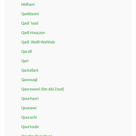
Nidham
Qaddoumi
Qadi 'Iyad
Qadi Houçayn
Qadi ‘Abdil-Wahhab
Qarafi
Qari
Qastallani
Qawouqji
Qayrawani (Ibn Abi Zayd)
Qouchayri
Qounawi
Qourachi
Qourtoubi