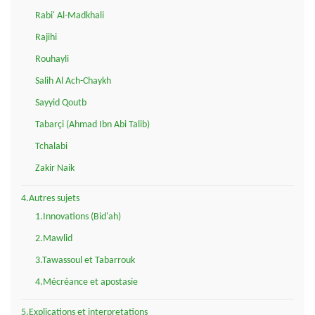
Rabi' Al-Madkhali
Rajihi
Rouhayli
Salih Al Ach-Chaykh
Sayyid Qoutb
Tabarçi (Ahmad Ibn Abi Talib)
Tchalabi
Zakir Naik
4.Autres sujets
1.Innovations (Bid'ah)
2.Mawlid
3.Tawassoul et Tabarrouk
4.Mécréance et apostasie
5.Explications et interpretations