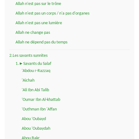
Allah n'est pas sur le trône
Allah n'est pas un corps / n'a pas d'organes
Allah n'est pas une lumière
Allah ne change pas
Allah ne dépend pas du temps
2.Les savants sunnites
1.►Savants du Salaf
'Abdou r-Razzaq
'Aichah
'Ali Ibn Abi Talib
'Oumar Ibn Al-khattab
'Outhman Ibn 'Affan
Abou 'Oubayd
Abou 'Oubaydah
Abou Bakr