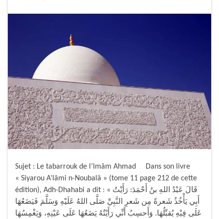
Sujet : Le tabarrouk de l’Imâm Ahmad Dans son livre
« Siyarou A’lâmi n-Noubalâ » (tome 11 page 212 de cette
édition), Adh-Dhahabi a dit : « قَالَ عَبْدُ اللهِ بنُ أَحْمَدَ: رَأَيْتُ
أَبِي يَأْخُذُ شَعرةً مِن شَعرِ النَّبِيِّ صَلَّى اللهُ عَلَيْهِ وَسَلَّمَ فَيَضَعُهَا
عَلَى فِيْهِ يُقبِّلُهَا. وَأَحسِبُ أَنِّي رَأَيْتُهُ يَضَعُهَا عَلَى عَيْنِهِ، وَيَغْمِسُهَا