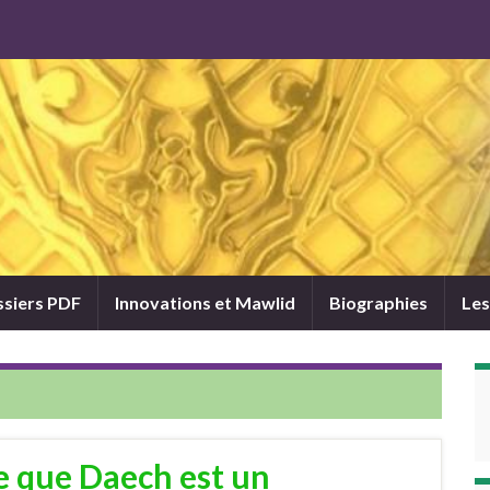
siers PDF
Innovations et Mawlid
Biographies
Les
e que Daech est un