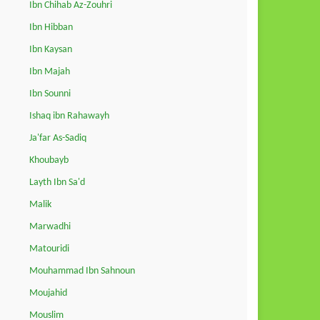
Ibn Chihab Az-Zouhri
Ibn Hibban
Ibn Kaysan
Ibn Majah
Ibn Sounni
Ishaq ibn Rahawayh
Ja'far As-Sadiq
Khoubayb
Layth Ibn Sa'd
Malik
Marwadhi
Matouridi
Mouhammad Ibn Sahnoun
Moujahid
Mouslim