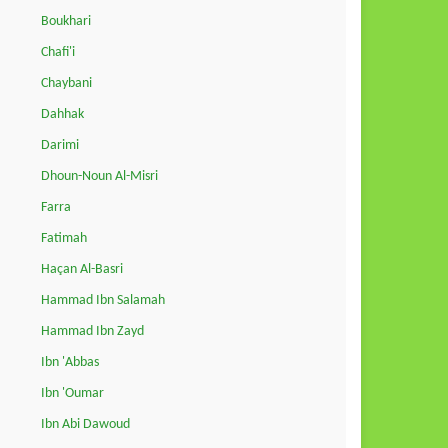
Boukhari
Chafi'i
Chaybani
Dahhak
Darimi
Dhoun-Noun Al-Misri
Farra
Fatimah
Haçan Al-Basri
Hammad Ibn Salamah
Hammad Ibn Zayd
Ibn 'Abbas
Ibn 'Oumar
Ibn Abi Dawoud