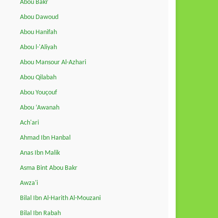
Abou Bakr
Abou Dawoud
Abou Hanifah
Abou l-'Aliyah
Abou Mansour Al-Azhari
Abou Qilabah
Abou Youçouf
Abou ‘Awanah
Ach'ari
Ahmad Ibn Hanbal
Anas Ibn Malik
Asma Bint Abou Bakr
Awza'i
Bilal Ibn Al-Harith Al-Mouzani
Bilal Ibn Rabah