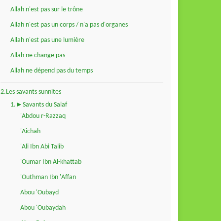
Allah n'est pas sur le trône
Allah n'est pas un corps / n'a pas d'organes
Allah n'est pas une lumière
Allah ne change pas
Allah ne dépend pas du temps
2.Les savants sunnites
1.►Savants du Salaf
'Abdou r-Razzaq
'Aichah
'Ali Ibn Abi Talib
'Oumar Ibn Al-khattab
'Outhman Ibn 'Affan
Abou 'Oubayd
Abou 'Oubaydah