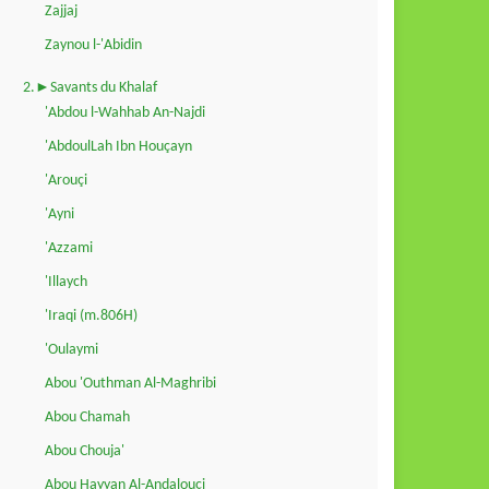
Zajjaj
Zaynou l-'Abidin
2.►Savants du Khalaf
'Abdou l-Wahhab An-Najdi
'AbdoulLah Ibn Houçayn
'Arouçi
'Ayni
'Azzami
'Illaych
'Iraqi (m.806H)
'Oulaymi
Abou 'Outhman Al-Maghribi
Abou Chamah
Abou Chouja'
Abou Hayyan Al-Andalouçi