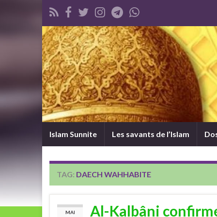
Islam Sunnite
Les savants de l’Islam
Dos
TAG:
DAECH WAHHABITE
Al-Kalbâni confirm
MAI