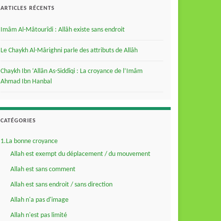
ARTICLES RÉCENTS
Imâm Al-Mâtourîdi : Allâh existe sans endroit
Le Chaykh Al-Mârighni parle des attributs de Allâh
Chaykh Ibn ‘Allân As-Siddîqi : La croyance de l’Imâm
Ahmad Ibn Hanbal
CATÉGORIES
1.La bonne croyance
Allah est exempt du déplacement / du mouvement
Allah est sans comment
Allah est sans endroit / sans direction
Allah n'a pas d'image
Allah n'est pas limité