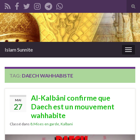
Tog
sear
Search for:
for
Islam Sunnite
Togg
navig
TAG:
DAECH WAHHABISTE
Al-Kalbâni confirme que
MAI
27
Daech est un mouvement
wahhabite
Classé dans
8.Mises en garde
,
Kalbani