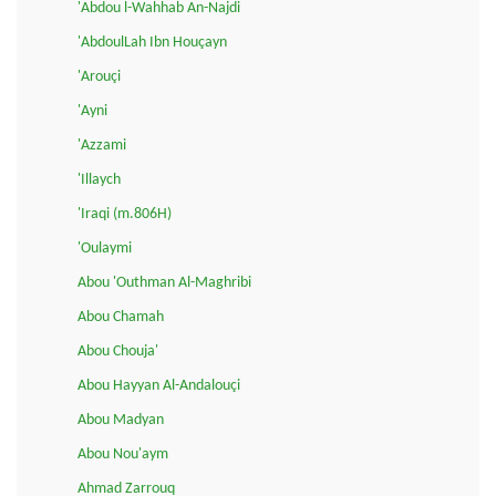
'Abdou l-Wahhab An-Najdi
'AbdoulLah Ibn Houçayn
'Arouçi
'Ayni
'Azzami
'Illaych
'Iraqi (m.806H)
'Oulaymi
Abou 'Outhman Al-Maghribi
Abou Chamah
Abou Chouja'
Abou Hayyan Al-Andalouçi
Abou Madyan
Abou Nou'aym
Ahmad Zarrouq