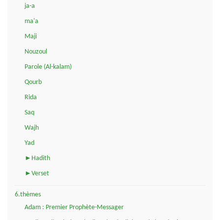
ja-a
ma'a
Maji
Nouzoul
Parole (Al-kalam)
Qourb
Rida
Saq
Wajh
Yad
►Hadith
►Verset
6.thèmes
Adam : Premier Prophète-Messager