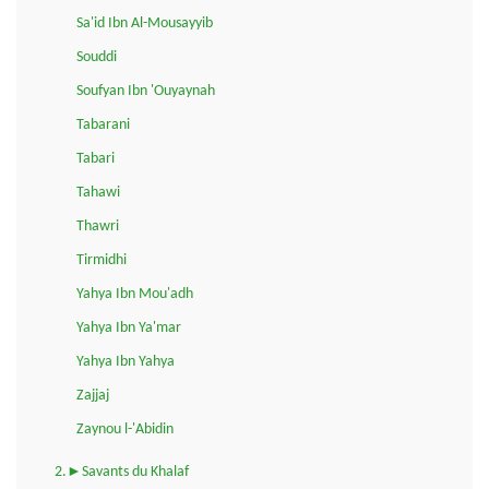
Sa'id Ibn Al-Mousayyib
Souddi
Soufyan Ibn 'Ouyaynah
Tabarani
Tabari
Tahawi
Thawri
Tirmidhi
Yahya Ibn Mou'adh
Yahya Ibn Ya'mar
Yahya Ibn Yahya
Zajjaj
Zaynou l-'Abidin
2.►Savants du Khalaf