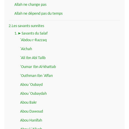
Allah ne change pas
Allah ne dépend pas du temps
2.Les savants sunnites
1.►Savants du Salaf
'Abdou r-Razzaq
'Aichah
'Ali Ibn Abi Talib
'Oumar Ibn Al-khattab
'Outhman Ibn 'Affan
Abou 'Oubayd
Abou 'Oubaydah
Abou Bakr
Abou Dawoud
Abou Hanifah