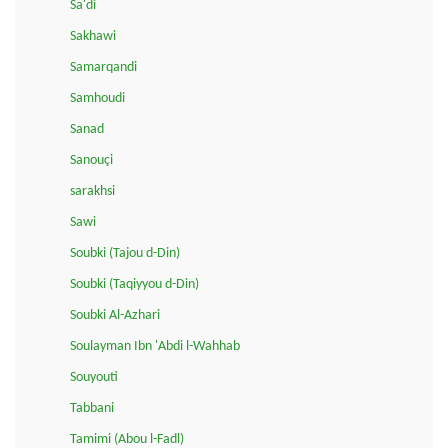
Sa'di
Sakhawi
Samarqandi
Samhoudi
Sanad
Sanouçi
sarakhsi
Sawi
Soubki (Tajou d-Din)
Soubki (Taqiyyou d-Din)
Soubki Al-Azhari
Soulayman Ibn 'Abdi l-Wahhab
Souyouti
Tabbani
Tamimi (Abou l-Fadl)