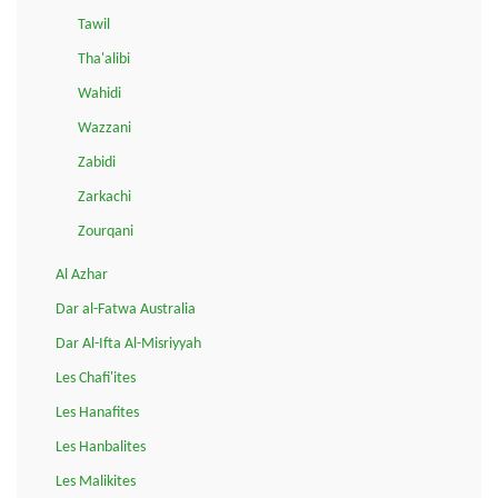
Tawil
Tha'alibi
Wahidi
Wazzani
Zabidi
Zarkachi
Zourqani
Al Azhar
Dar al-Fatwa Australia
Dar Al-Ifta Al-Misriyyah
Les Chafi'ites
Les Hanafites
Les Hanbalites
Les Malikites