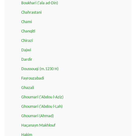
Boukhari ('ala ad-Din)
Chahrastani
Chami
Chanqiti
Chirazi
Dajwi
Dardir
Doussouqi (m.1230 H)
Fayrouzabadi
Ghazali
Ghoumari ('Abdou l-Aziz)
Ghoumari ('Abdou l-Lah)
Ghoumari (Ahmad)
Haçanayn Makhlouf
Hakim