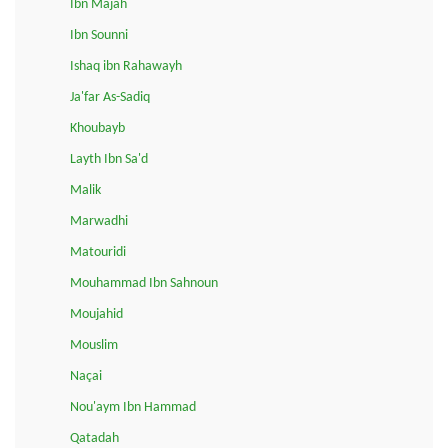
Ibn Majah
Ibn Sounni
Ishaq ibn Rahawayh
Ja'far As-Sadiq
Khoubayb
Layth Ibn Sa'd
Malik
Marwadhi
Matouridi
Mouhammad Ibn Sahnoun
Moujahid
Mouslim
Naçai
Nou'aym Ibn Hammad
Qatadah