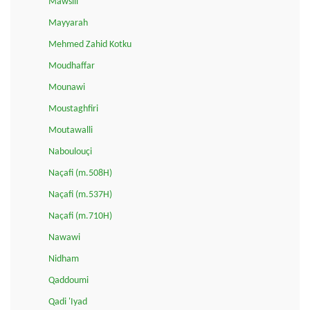
Mawsili
Mayyarah
Mehmed Zahid Kotku
Moudhaffar
Mounawi
Moustaghfiri
Moutawalli
Naboulouçi
Naçafi (m.508H)
Naçafi (m.537H)
Naçafi (m.710H)
Nawawi
Nidham
Qaddoumi
Qadi 'Iyad