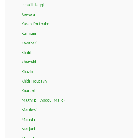
Isma'il Haqqi
Jouwayni
Karan Koutoubo
Karmani
Kawthari
Khalil
Khattabi
Khazin
Khidr Houçayn
Kourani
Maghribi ('Abdoul-Majid)
Mardawi
Marighni
Marjani