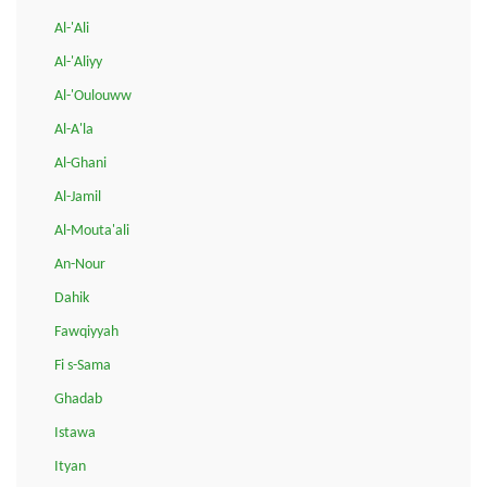
Al-'Ali
Al-'Aliyy
Al-'Oulouww
Al-A'la
Al-Ghani
Al-Jamil
Al-Mouta'ali
An-Nour
Dahik
Fawqiyyah
Fi s-Sama
Ghadab
Istawa
Ityan