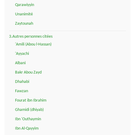
Qarawiyyin
Unanimité
Zaytounah
3.Autres personnes citées
'Amili (Abou l-Hassan)
'Ayyachi
Albani
Bakr Abou Zayd
Dhahabi
Fawzan
Fourat ibn Ibrahim
Ghamidi (dhiyab)
Ibn 'Outhaymin
Ibn Al-Qayyim