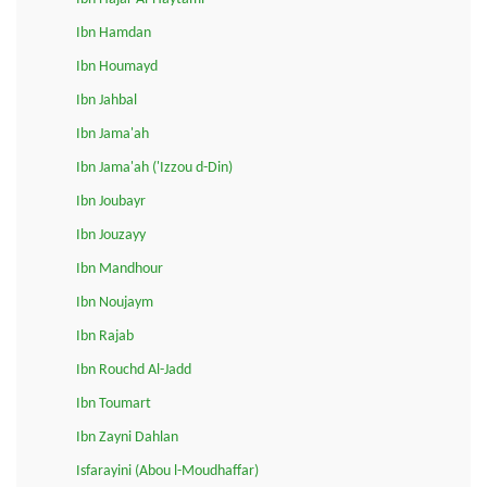
Ibn Hamdan
Ibn Houmayd
Ibn Jahbal
Ibn Jama'ah
Ibn Jama'ah ('Izzou d-Din)
Ibn Joubayr
Ibn Jouzayy
Ibn Mandhour
Ibn Noujaym
Ibn Rajab
Ibn Rouchd Al-Jadd
Ibn Toumart
Ibn Zayni Dahlan
Isfarayini (Abou l-Moudhaffar)