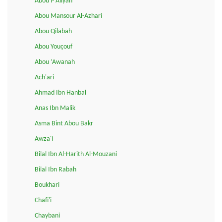
Abou l-'Aliyah
Abou Mansour Al-Azhari
Abou Qilabah
Abou Youçouf
Abou ‘Awanah
Ach'ari
Ahmad Ibn Hanbal
Anas Ibn Malik
Asma Bint Abou Bakr
Awza'i
Bilal Ibn Al-Harith Al-Mouzani
Bilal Ibn Rabah
Boukhari
Chafi'i
Chaybani