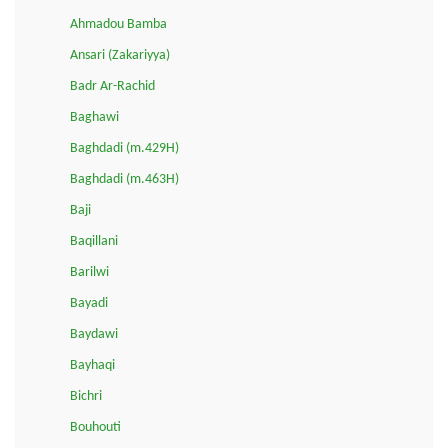
Ahmadou Bamba
Ansari (Zakariyya)
Badr Ar-Rachid
Baghawi
Baghdadi (m.429H)
Baghdadi (m.463H)
Baji
Baqillani
Barilwi
Bayadi
Baydawi
Bayhaqi
Bichri
Bouhouti