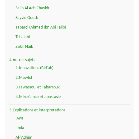
Salih Al Ach-Chaykh
Sayyid Qoutb
Tabarçi (Ahmad Ibn Abi Talib)
Tchalabi
Zakir Naik
4.Autres sujets
1.Innovations (Bid'ah)
2.Mawlid
3.Tawassoul et Tabarrouk
4.Mécréance et apostasie
5.Explications et interpretations
'Ayn
'Inda
Al-'Adhim