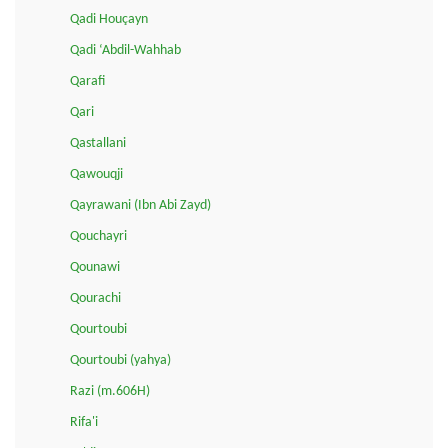
Qadi Houçayn
Qadi ‘Abdil-Wahhab
Qarafi
Qari
Qastallani
Qawouqji
Qayrawani (Ibn Abi Zayd)
Qouchayri
Qounawi
Qourachi
Qourtoubi
Qourtoubi (yahya)
Razi (m.606H)
Rifa'i