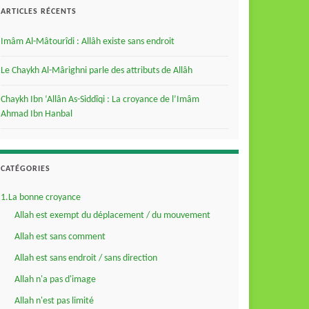
ARTICLES RÉCENTS
Imâm Al-Mâtourîdi : Allâh existe sans endroit
Le Chaykh Al-Mârighni parle des attributs de Allâh
Chaykh Ibn ‘Allân As-Siddîqi : La croyance de l’Imâm
Ahmad Ibn Hanbal
CATÉGORIES
1.La bonne croyance
Allah est exempt du déplacement / du mouvement
Allah est sans comment
Allah est sans endroit / sans direction
Allah n'a pas d'image
Allah n'est pas limité