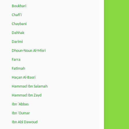
Boukhari
Chafi'i
Chaybani
Dahhak
Darimi
Dhoun-Noun Al-Misri
Farra
Fatimah
Haçan Al-Basri
Hammad Ibn Salamah
Hammad Ibn Zayd
Ibn 'Abbas
Ibn 'Oumar
Ibn Abi Dawoud