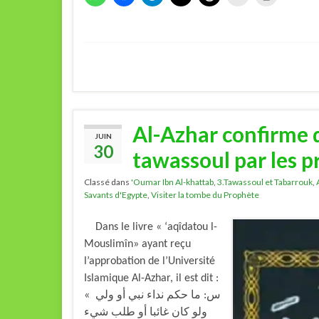
Al-Azhar confirme qu
JUIN
30
tawassoul par les p
Classé dans
'Oumar Ibn Al-khattab
,
3.Tawassoul et Tabarrouk
,
Savants d'Egypte
,
Visiter la tombe du Prophète
Dans le livre « ‘aqîdatou l-
Mouslimîn» ayant reçu
l’approbation de l’Université
Islamique Al-Azhar, il est dit :
« س: ما حكم نداء نبي أو ولي
ولو كان غائبا أو طلب شيء