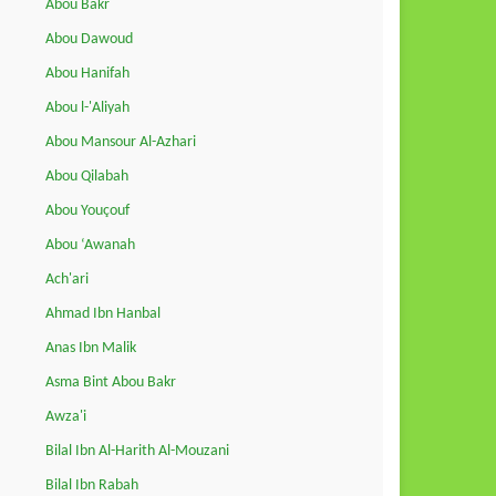
Abou Bakr
Abou Dawoud
Abou Hanifah
Abou l-'Aliyah
Abou Mansour Al-Azhari
Abou Qilabah
Abou Youçouf
Abou ‘Awanah
Ach'ari
Ahmad Ibn Hanbal
Anas Ibn Malik
Asma Bint Abou Bakr
Awza'i
Bilal Ibn Al-Harith Al-Mouzani
Bilal Ibn Rabah