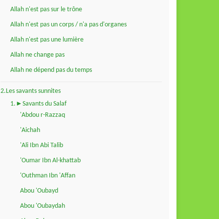
Allah n'est pas sur le trône
Allah n'est pas un corps / n'a pas d'organes
Allah n'est pas une lumière
Allah ne change pas
Allah ne dépend pas du temps
2.Les savants sunnites
1.►Savants du Salaf
'Abdou r-Razzaq
'Aichah
'Ali Ibn Abi Talib
'Oumar Ibn Al-khattab
'Outhman Ibn 'Affan
Abou 'Oubayd
Abou 'Oubaydah