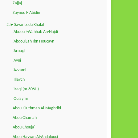
Zajjaj
Zaynou l-'Abidin
2.►Savants du Khalaf
'Abdou l-Wahhab An-Najdi
'AbdoulLah Ibn Houçayn
'Arouçi
'Ayni
'Azzami
'Illaych
'Iraqi (m.806H)
'Oulaymi
Abou 'Outhman Al-Maghribi
Abou Chamah
Abou Chouja'
Abou Hayyan Al-Andalouçi