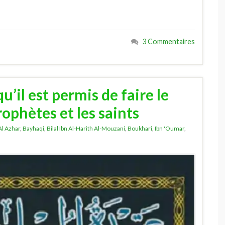
3 Commentaires
’il est permis de faire le
rophètes et les saints
Al Azhar
,
Bayhaqi
,
Bilal Ibn Al-Harith Al-Mouzani
,
Boukhari
,
Ibn 'Oumar
,