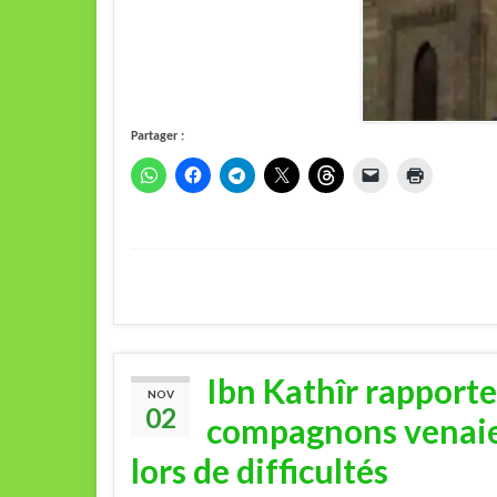
Partager :
Ibn Kathîr rapporte
NOV
02
compagnons venaie
lors de difficultés