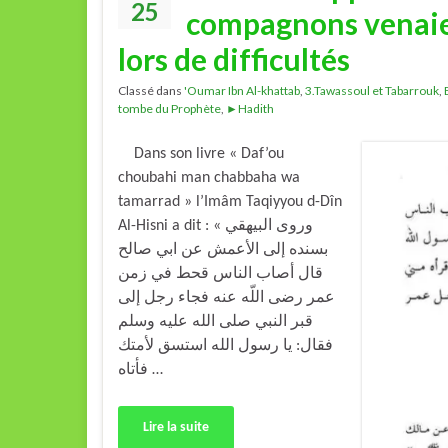
25
compagnons venaie
lors de difficultés
Classé dans
'Oumar Ibn Al-khattab
,
3.Tawassoul et Tabarrouk
,
tombe du Prophète
,
►Hadith
Dans son livre « Daf’ou
choubahi man chabbaha wa
tamarrad » l’Imâm Taqiyyou d-Dîn
Al-Hisni a dit : « وروى البيهقي
بسنده إلى الأعمش عن ابي صالح
قال أصاب الناس قحط في زمن
عمر رضى اللّه عنه فجاء رجل إلى
قبر النبي صلى الله عليه وسلم
فقال: يا رسول الله استسق لأمتك
فأتاه …
Lire la suite