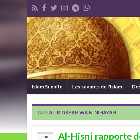
Islam Sunnite
Les savants de l’Islam
Dos
TAG:
AL-BIDAYAH WA N-NIHAYAH
Al-Hisni rapporte d
JUIL