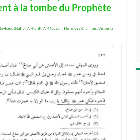
nt à la tombe du Prophète
Bayhaqi
,
Bilal Ibn Al-Harith Al-Mouzani
,
Hisni
,
Les Chafi'ites
,
Visiter la