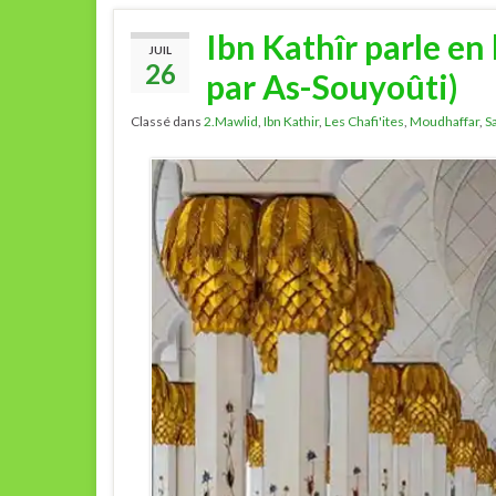
Ibn Kathîr parle en
JUIL
26
par As-Souyoûti)
Classé dans
2.Mawlid
,
Ibn Kathir
,
Les Chafi'ites
,
Moudhaffar
,
S