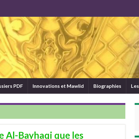
siers PDF
Innovations et Mawlid
Biographies
Les
e Al-Bayhaqi que les