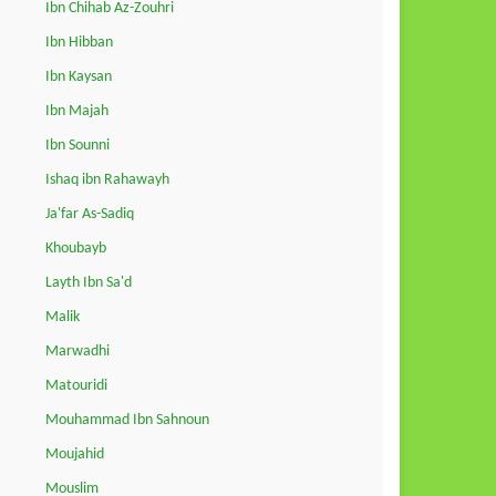
Ibn Chihab Az-Zouhri
Ibn Hibban
Ibn Kaysan
Ibn Majah
Ibn Sounni
Ishaq ibn Rahawayh
Ja'far As-Sadiq
Khoubayb
Layth Ibn Sa'd
Malik
Marwadhi
Matouridi
Mouhammad Ibn Sahnoun
Moujahid
Mouslim