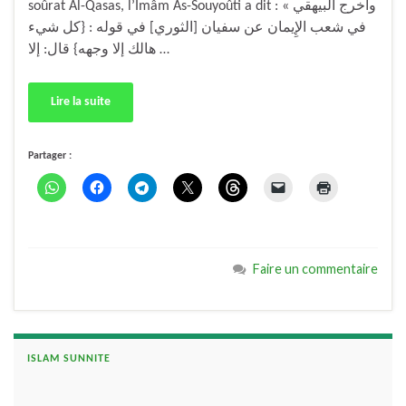
soûrat Al-Qasas, l’Imâm As-Souyoûti a dit : « وأخرج البيهقي
في شعب الإِيمان عن سفيان [الثوري] في قوله : {كل شيء
هالك إلا وجهه} قال: إلا …
Lire la suite
Partager :
Faire un commentaire
ISLAM SUNNITE