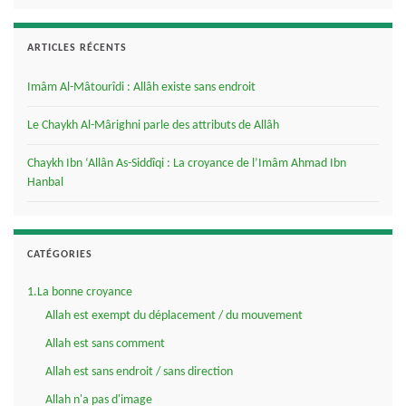
ARTICLES RÉCENTS
Imâm Al-Mâtourîdi : Allâh existe sans endroit
Le Chaykh Al-Mârighni parle des attributs de Allâh
Chaykh Ibn ‘Allân As-Siddîqi : La croyance de l’Imâm Ahmad Ibn
Hanbal
CATÉGORIES
1.La bonne croyance
Allah est exempt du déplacement / du mouvement
Allah est sans comment
Allah est sans endroit / sans direction
Allah n'a pas d'image