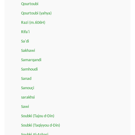
Qourtoubi
Qourtoubi (yahya)
Razi (m.606H)
Rifa'i
Sa'di
Sakhawi
Samarqandi
Samhoudi
Sanad
Sanouçi
sarakhsi
Sawi
Soubki (Tajou d-Din)
Soubki (Taqiyyou d-Din)
Soubki Al-Azhari