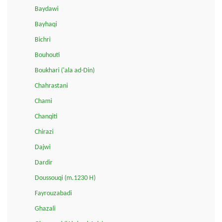
Baydawi
Bayhaqi
Bichri
Bouhouti
Boukhari ('ala ad-Din)
Chahrastani
Chami
Chanqiti
Chirazi
Dajwi
Dardir
Doussouqi (m.1230 H)
Fayrouzabadi
Ghazali