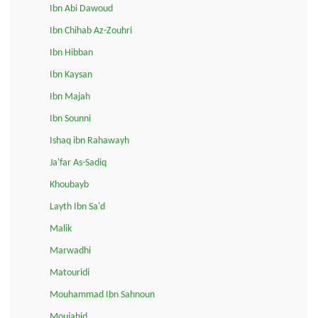
Ibn Abi Dawoud
Ibn Chihab Az-Zouhri
Ibn Hibban
Ibn Kaysan
Ibn Majah
Ibn Sounni
Ishaq ibn Rahawayh
Ja'far As-Sadiq
Khoubayb
Layth Ibn Sa'd
Malik
Marwadhi
Matouridi
Mouhammad Ibn Sahnoun
Moujahid