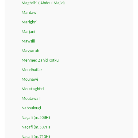
Maghribi ('Abdoul-Majid)
Mardawi
Marighni
Marjani
Mawsili
Mayyarah
Mehmed Zahid Kotku
Moudhaffar
Mounawi
Moustaghfiri
Moutawalli
Naboulouçi
Naçafi (m.508H)
Naçafi (m.537H)
Naçafi (m.710H)