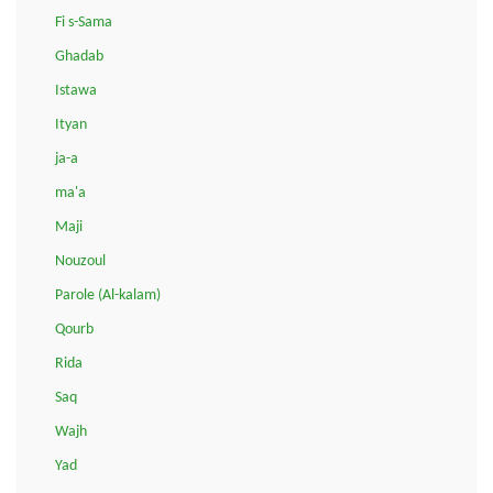
Fi s-Sama
Ghadab
Istawa
Ityan
ja-a
ma'a
Maji
Nouzoul
Parole (Al-kalam)
Qourb
Rida
Saq
Wajh
Yad