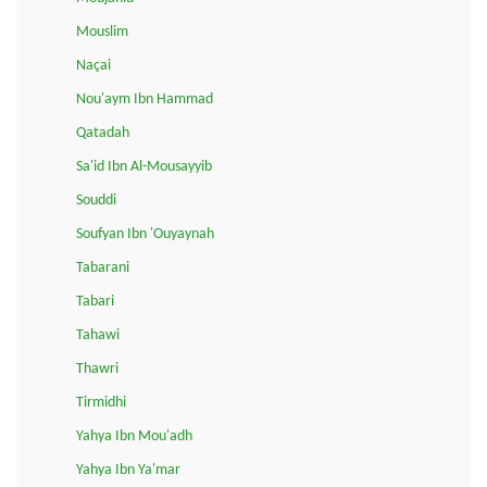
Mouslim
Naçai
Nou'aym Ibn Hammad
Qatadah
Sa'id Ibn Al-Mousayyib
Souddi
Soufyan Ibn 'Ouyaynah
Tabarani
Tabari
Tahawi
Thawri
Tirmidhi
Yahya Ibn Mou'adh
Yahya Ibn Ya'mar