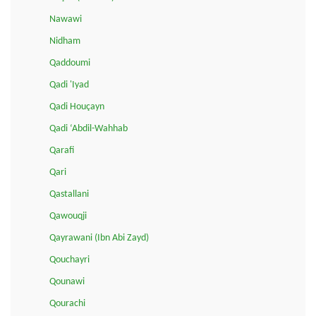
Nawawi
Nidham
Qaddoumi
Qadi 'Iyad
Qadi Houçayn
Qadi ‘Abdil-Wahhab
Qarafi
Qari
Qastallani
Qawouqji
Qayrawani (Ibn Abi Zayd)
Qouchayri
Qounawi
Qourachi