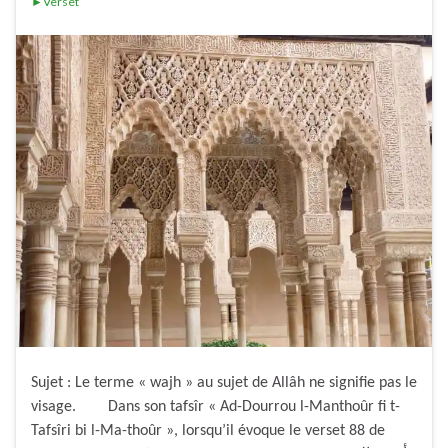
►Verset
Sujet : Le terme « wajh » au sujet de Allâh ne signifie pas le
visage. Dans son tafsîr « Ad-Dourrou l-Manthoûr fi t-
Tafsîri bi l-Ma-thoûr », lorsqu’il évoque le verset 88 de