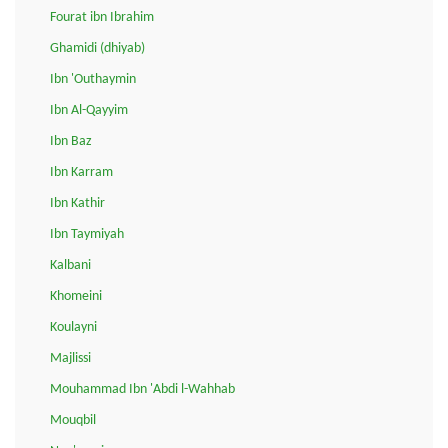
Fourat ibn Ibrahim
Ghamidi (dhiyab)
Ibn 'Outhaymin
Ibn Al-Qayyim
Ibn Baz
Ibn Karram
Ibn Kathir
Ibn Taymiyah
Kalbani
Khomeini
Koulayni
Majlissi
Mouhammad Ibn 'Abdi l-Wahhab
Mouqbil