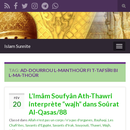
Tog
sear
Search for:
for
Islam Sunnite
Togg
navig
TAG:
AD-DOURROU L-MANTHOÛR FI T-TAFSÎRI BI
L-MA-THOÛR
L’Imâm Soufyân Ath-Thawri
FÉV
20
interprète “wajh” dans Soûrat
Al-Qasas/88
Classé dans
Allah n'est pas un corps / n'a pas d'organes
,
Bayhaqi
,
Les
Chafi'ites
,
Savants d'Egypte
,
Savants d'Irak
,
Souyouti
,
Thawri
,
Wajh
,