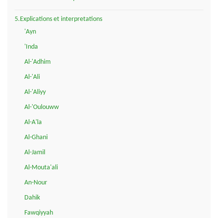
5.Explications et interpretations
'Ayn
'Inda
Al-'Adhim
Al-'Ali
Al-'Aliyy
Al-'Oulouww
Al-A'la
Al-Ghani
Al-Jamil
Al-Mouta'ali
An-Nour
Dahik
Fawqiyyah