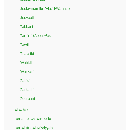
Soulayman Ibn 'Abdi l-Wahhab
Souyouti
Tabbani
Tamimi (Abou l-Fadl)
Tawil
Tha'alibi
Wahidi
Wazzani
Zabidi
Zarkachi
Zourqani
Al Azhar
Dar al-Fatwa Australia
Dar Al-Ifta Al-Misriyyah