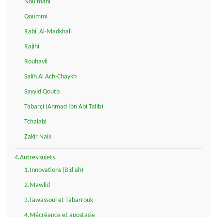
Nou'mani
Qoummi
Rabi' Al-Madkhali
Rajihi
Rouhayli
Salih Al Ach-Chaykh
Sayyid Qoutb
Tabarçi (Ahmad Ibn Abi Talib)
Tchalabi
Zakir Naik
4.Autres sujets
1.Innovations (Bid'ah)
2.Mawlid
3.Tawassoul et Tabarrouk
4.Mécréance et apostasie