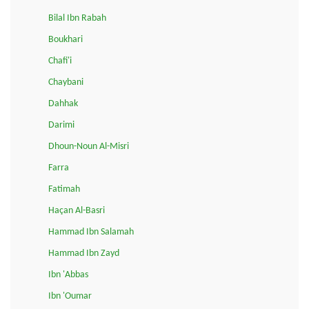
Bilal Ibn Rabah
Boukhari
Chafi'i
Chaybani
Dahhak
Darimi
Dhoun-Noun Al-Misri
Farra
Fatimah
Haçan Al-Basri
Hammad Ibn Salamah
Hammad Ibn Zayd
Ibn 'Abbas
Ibn 'Oumar