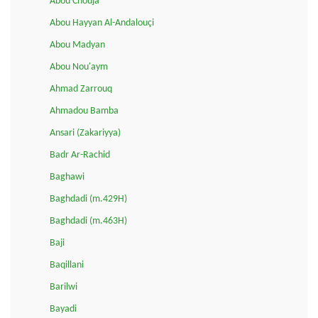
Abou Chouja'
Abou Hayyan Al-Andalouçi
Abou Madyan
Abou Nou'aym
Ahmad Zarrouq
Ahmadou Bamba
Ansari (Zakariyya)
Badr Ar-Rachid
Baghawi
Baghdadi (m.429H)
Baghdadi (m.463H)
Baji
Baqillani
Barilwi
Bayadi