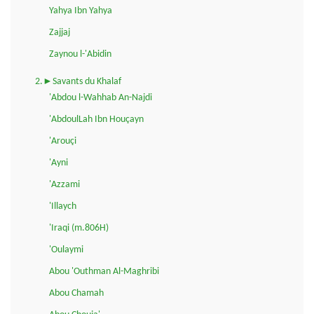
Yahya Ibn Yahya
Zajjaj
Zaynou l-'Abidin
2.►Savants du Khalaf
'Abdou l-Wahhab An-Najdi
'AbdoulLah Ibn Houçayn
'Arouçi
'Ayni
'Azzami
'Illaych
'Iraqi (m.806H)
'Oulaymi
Abou 'Outhman Al-Maghribi
Abou Chamah