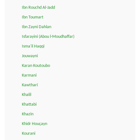
Ibn Rouchd Al-Jadd
Ibn Toumart
Ibn Zayni Dahlan
Isfarayini (Abou l-Moudhaffar)
Isma'il Haqqi
Jouwayni
Karan Koutoubo
Karmani
Kawthari
Khalil
Khattabi
Khazin
Khidr Houçayn
Kourani