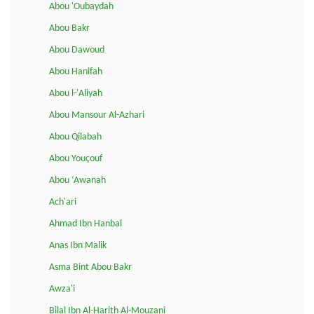
Abou 'Oubaydah
Abou Bakr
Abou Dawoud
Abou Hanifah
Abou l-'Aliyah
Abou Mansour Al-Azhari
Abou Qilabah
Abou Youçouf
Abou ‘Awanah
Ach'ari
Ahmad Ibn Hanbal
Anas Ibn Malik
Asma Bint Abou Bakr
Awza'i
Bilal Ibn Al-Harith Al-Mouzani