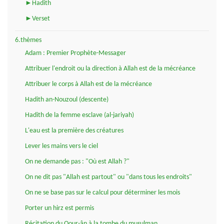
►Hadith
►Verset
6.thèmes
Adam : Premier Prophète-Messager
Attribuer l'endroit ou la direction à Allah est de la mécréance
Attribuer le corps à Allah est de la mécréance
Hadith an-Nouzoul (descente)
Hadith de la femme esclave (al-jariyah)
L'eau est la première des créatures
Lever les mains vers le ciel
On ne demande pas : "Où est Allah ?"
On ne dit pas "Allah est partout" ou "dans tous les endroits"
On ne se base pas sur le calcul pour déterminer les mois
Porter un hirz est permis
Récitation du Qour-ân à la tombe du musulman