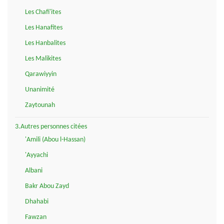
Les Chafi'ites
Les Hanafites
Les Hanbalites
Les Malikites
Qarawiyyin
Unanimité
Zaytounah
3.Autres personnes citées
'Amili (Abou l-Hassan)
'Ayyachi
Albani
Bakr Abou Zayd
Dhahabi
Fawzan