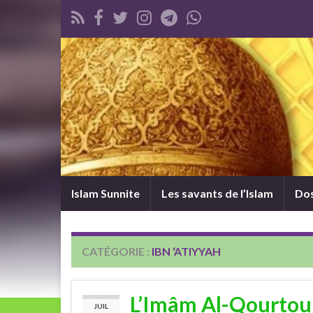
Islam Sunnite
Les savants de l’Islam
Dos
CATÉGORIE :
IBN ‘ATIYYAH
L’Imâm Al-Qourtoub
JUIL