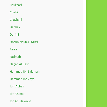
Boukhari
Chafi'i
Chaybani
Dahhak
Darimi
Dhoun-Noun Al-Misri
Farra
Fatimah
Haçan Al-Basri
Hammad Ibn Salamah
Hammad Ibn Zayd
Ibn 'Abbas
Ibn 'Oumar
Ibn Abi Dawoud