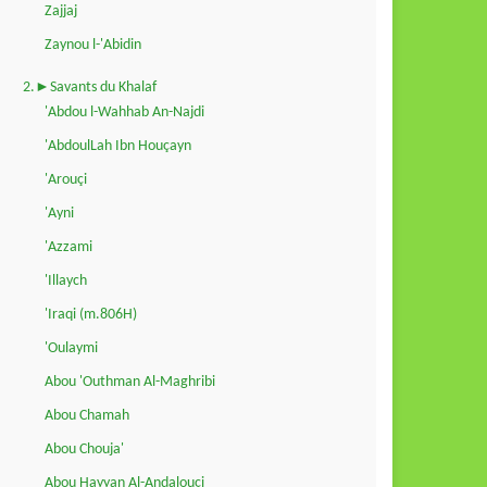
Zajjaj
Zaynou l-'Abidin
2.►Savants du Khalaf
'Abdou l-Wahhab An-Najdi
'AbdoulLah Ibn Houçayn
'Arouçi
'Ayni
'Azzami
'Illaych
'Iraqi (m.806H)
'Oulaymi
Abou 'Outhman Al-Maghribi
Abou Chamah
Abou Chouja'
Abou Hayyan Al-Andalouçi