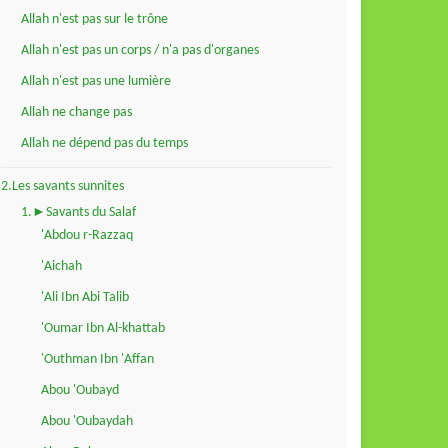
Allah n'est pas sur le trône
Allah n'est pas un corps / n'a pas d'organes
Allah n'est pas une lumière
Allah ne change pas
Allah ne dépend pas du temps
2.Les savants sunnites
1.►Savants du Salaf
'Abdou r-Razzaq
'Aichah
'Ali Ibn Abi Talib
'Oumar Ibn Al-khattab
'Outhman Ibn 'Affan
Abou 'Oubayd
Abou 'Oubaydah