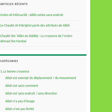
ARTICLES RÉCENTS
Imâm Al-Mâtourîdi : Allâh existe sans endroit
Le Chaykh Al-Mârighni parle des attributs de Allâh
Chaykh Ibn ‘Allân As-Siddîqi : La croyance de l’Imâm
Ahmad Ibn Hanbal
CATÉGORIES
1.La bonne croyance
Allah est exempt du déplacement / du mouvement
Allah est sans comment
Allah est sans endroit / sans direction
Allah n'a pas d'image
Allah n'est pas limité