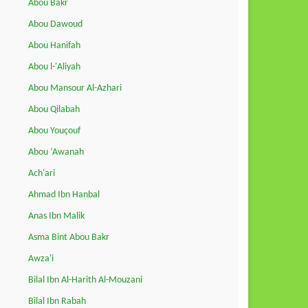
Abou Bakr
Abou Dawoud
Abou Hanifah
Abou l-'Aliyah
Abou Mansour Al-Azhari
Abou Qilabah
Abou Youçouf
Abou ‘Awanah
Ach'ari
Ahmad Ibn Hanbal
Anas Ibn Malik
Asma Bint Abou Bakr
Awza'i
Bilal Ibn Al-Harith Al-Mouzani
Bilal Ibn Rabah