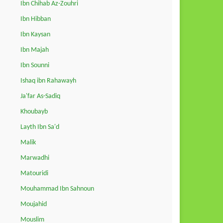
Ibn Chihab Az-Zouhri
Ibn Hibban
Ibn Kaysan
Ibn Majah
Ibn Sounni
Ishaq ibn Rahawayh
Ja'far As-Sadiq
Khoubayb
Layth Ibn Sa'd
Malik
Marwadhi
Matouridi
Mouhammad Ibn Sahnoun
Moujahid
Mouslim