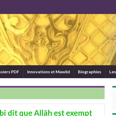
siers PDF
Innovations et Mawlid
Biographies
Les
i dit que Allâh est exempt