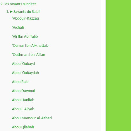
2.Les savants sunnites
1.►Savants du Salaf
'Abdou r-Razzaq
'Aichah
'Ali Ibn Abi Talib
'Oumar Ibn Al-khattab
'Outhman Ibn 'Affan
Abou 'Oubayd
Abou 'Oubaydah
Abou Bakr
Abou Dawoud
Abou Hanifah
Abou l-'Aliyah
Abou Mansour Al-Azhari
Abou Qilabah