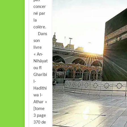
concer
né par
la
colère.
Dans
son
livre
« An-
Nihâyat
ou fî
Gharîbi
l-
Hadîthi
wa l-
Athar »
[tome
3 page
370 de