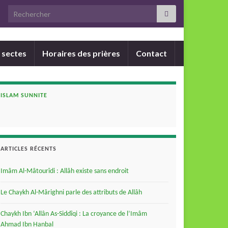
Search for:
 sectes
Horaires des prières
Contact
ISLAM SUNNITE
ARTICLES RÉCENTS
Imâm Al-Mâtourîdi : Allâh existe sans endroit
Le Chaykh Al-Mârighni parle des attributs de Allâh
Chaykh Ibn ‘Allân As-Siddîqi : La croyance de l’Imâm
Ahmad Ibn Hanbal