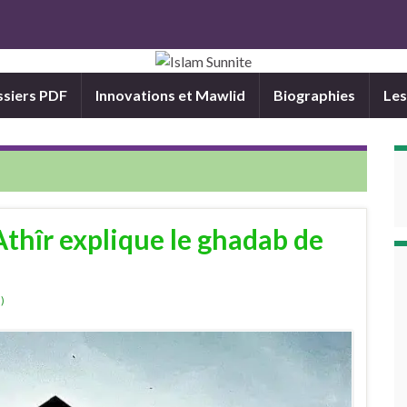
siers PDF
Innovations et Mawlid
Biographies
Les
thîr explique le ghadab de
)