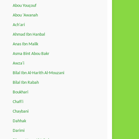
Abou Youçouf
Abou ‘Awanah
Ach'ari
Ahmad Ibn Hanbal
Anas Ibn Malik
Asma Bint Abou Bakr
Awza'i
Bilal Ibn Al-Harith Al-Mouzani
Bilal Ibn Rabah
Boukhari
Chafi'i
Chaybani
Dahhak
Darimi