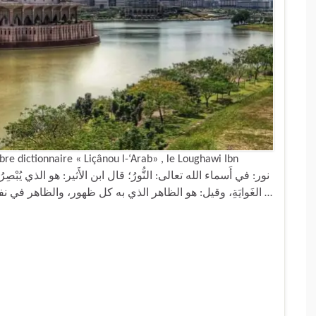
re dictionnaire « Liçânou l-‘Arab» , le Loughawi Ibn
الغَوايَةِ، وقيل: هو الظاهر الذي به كل ظهور، والظاهر في نفسه المُظْهِر لغيره يسمى نوراً. قال أَبومنصور: والنُّور …