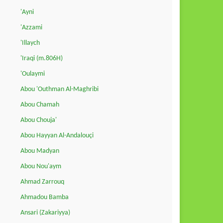
'Ayni
'Azzami
'Illaych
'Iraqi (m.806H)
'Oulaymi
Abou 'Outhman Al-Maghribi
Abou Chamah
Abou Chouja'
Abou Hayyan Al-Andalouçi
Abou Madyan
Abou Nou'aym
Ahmad Zarrouq
Ahmadou Bamba
Ansari (Zakariyya)