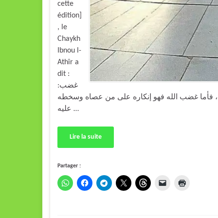
cette
édition]
, le
Chaykh
Ibnou l-
Athîr a
dit :
غضب:
س، فأما غضب الله فهو إنكاره على من عصاه وسخطه
عليه …
Lire la suite
Partager :