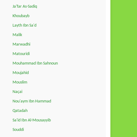
Ja'far As-Sadiq
Khoubayb
Layth Ibn Sa'd
Malik
Marwadhi
Matouridi
Mouhammad Ibn Sahnoun
Moujahid
Mouslim
Naçai
Nou'aym Ibn Hammad
Qatadah
Sa'id Ibn Al-Mousayyib
Souddi