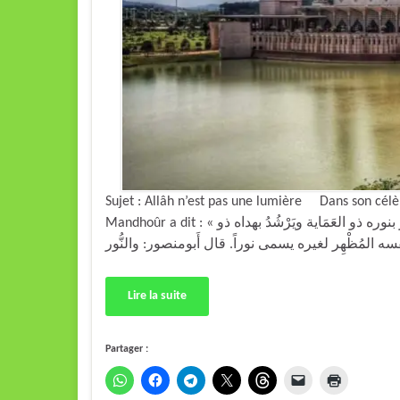
Sujet : Allâh n’est pas une lumière Dans son célèb
Mandhoûr a dit : « نور: في أَسماء الله تعالى: النُّورُ؛ قال ابن الأَثير: هو الذي يُبْصِرُ بنوره ذو العَمَاية ويَرْشُدُ بهداه ذو
Lire la suite
Partager :