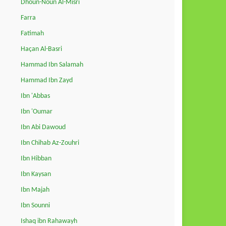
Dhoun-Noun Al-Misri
Farra
Fatimah
Haçan Al-Basri
Hammad Ibn Salamah
Hammad Ibn Zayd
Ibn 'Abbas
Ibn 'Oumar
Ibn Abi Dawoud
Ibn Chihab Az-Zouhri
Ibn Hibban
Ibn Kaysan
Ibn Majah
Ibn Sounni
Ishaq ibn Rahawayh