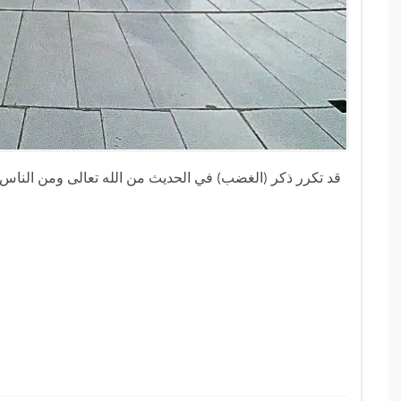
قد تكرر ذكر (الغضب) في الحديث من الله تعالى ومن النا