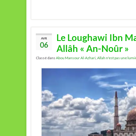
Le Loughawi Ibn M
AVR
06
Allâh « An-Noûr »
Classé dans
Abou Mansour Al-Azhari
,
Allah n'est pas une lumi