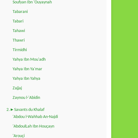
Soufyan Ibn 'Ouyaynah
Tabarani
Tabari
Tahawi
Thawri
Tirmidhi
Yahya Ibn Mou'adh
Yahya Ibn Ya'mar
Yahya Ibn Yahya
Zajjaj
Zaynou l-'Abidin
2.►Savants du Khalaf
'Abdou l-Wahhab An-Najdi
'AbdoulLah Ibn Houçayn
'Arouçi