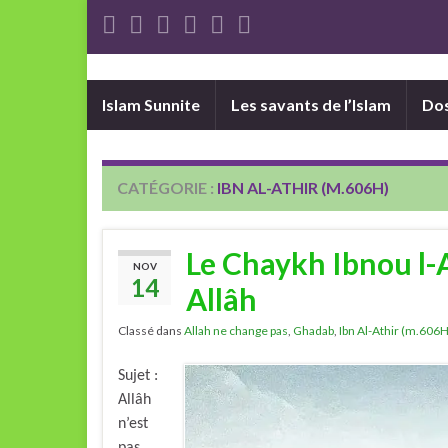
Islam Sunnite
Les savants de l’Islam
Dos
CATÉGORIE :
IBN AL-ATHIR (M.606H)
Le Chaykh Ibnou l-A
NOV
14
Allâh
Classé dans
Allah ne change pas
,
Ghadab
,
Ibn Al-Athir (m.606H
Sujet :
Allâh
n’est
pas