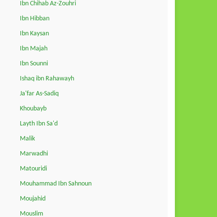
Ibn Chihab Az-Zouhri
Ibn Hibban
Ibn Kaysan
Ibn Majah
Ibn Sounni
Ishaq ibn Rahawayh
Ja'far As-Sadiq
Khoubayb
Layth Ibn Sa'd
Malik
Marwadhi
Matouridi
Mouhammad Ibn Sahnoun
Moujahid
Mouslim