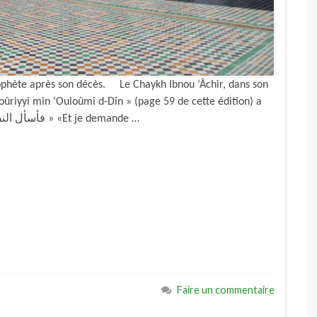
 prophète après son décès. Le Chaykh Ibnou ‘Âchir, dans son
ûriyyi min ‘Ouloûmi d-Dîn » (page 59 de cette édition) a
dit : « فأسأل النفع به على الدوام … من ربِّنا بجاه سيِّدِ الأنام » «Et je demande …
Faire un commentaire