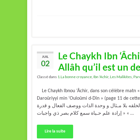
Le Chaykh Ibn ‘Âchir
JUIL
02
Allâh qu’il est un d
Classé dans
1.La bonne croyance
,
Ibn 'Achir
,
Les Malikites
,
Par
Le Chaykh Ibnou ‘Âchir, dans son célèbre matn « 
Daroûriyyi min ‘Ouloûmi d-Dîn » (page 11 de cette édition) a dit : 
لخلقه بلا مـثال و وحدة الذات ووصف الفعال و قدرة
إرادة علم حـياة سمع كلام بصر ذي واجبات » « …
Lire la suite