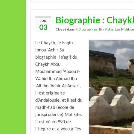
Biographie : Chaykh
JUIL
03
Classé dans
7.Biographies
,
Ibn 'Achir
,
Les Malikit
Le Chaykh, le Faqih
Ibnou ‘Achir Sa
biographie Il s’agit du
Chaykh Abou
Mouhammad ‘Abdou l-
Wahid Ibn Ahmad Ibn
‘Ali Ibn ‘Achir Al-Ansari,
il est originaire
d’Andalousie, et il est du
madh-hab (école de
jurisprudence) Malikite.
Il est né en 990 de
l’Hégire et a vécu à Fès