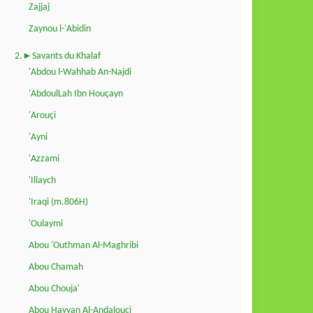
Zajjaj
Zaynou l-'Abidin
2.►Savants du Khalaf
'Abdou l-Wahhab An-Najdi
'AbdoulLah Ibn Houçayn
'Arouçi
'Ayni
'Azzami
'Illaych
'Iraqi (m.806H)
'Oulaymi
Abou 'Outhman Al-Maghribi
Abou Chamah
Abou Chouja'
Abou Hayyan Al-Andalouçi