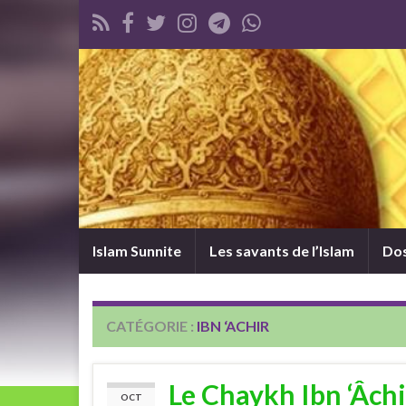
Islam Sunnite
Les savants de l’Islam
Dos
CATÉGORIE :
IBN ‘ACHIR
Le Chaykh Ibn ‘Âchi
OCT