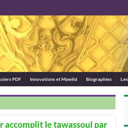
siers PDF
Innovations et Mawlid
Biographies
Les
r accomplit le tawassoul par