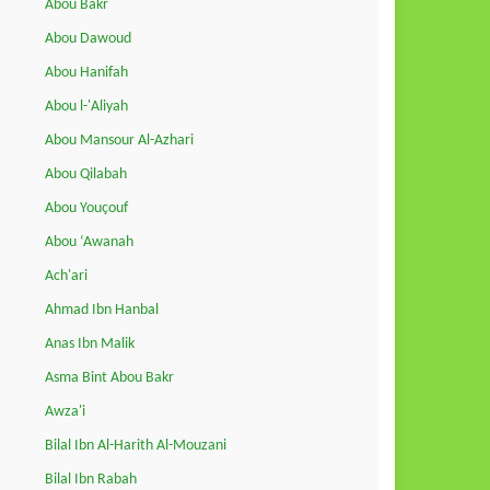
Abou Bakr
Abou Dawoud
Abou Hanifah
Abou l-'Aliyah
Abou Mansour Al-Azhari
Abou Qilabah
Abou Youçouf
Abou ‘Awanah
Ach'ari
Ahmad Ibn Hanbal
Anas Ibn Malik
Asma Bint Abou Bakr
Awza'i
Bilal Ibn Al-Harith Al-Mouzani
Bilal Ibn Rabah