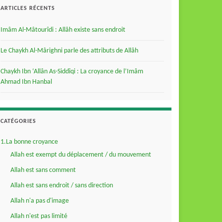
ARTICLES RÉCENTS
Imâm Al-Mâtourîdi : Allâh existe sans endroit
Le Chaykh Al-Mârighni parle des attributs de Allâh
Chaykh Ibn ‘Allân As-Siddîqi : La croyance de l’Imâm
Ahmad Ibn Hanbal
CATÉGORIES
1.La bonne croyance
Allah est exempt du déplacement / du mouvement
Allah est sans comment
Allah est sans endroit / sans direction
Allah n'a pas d'image
Allah n'est pas limité