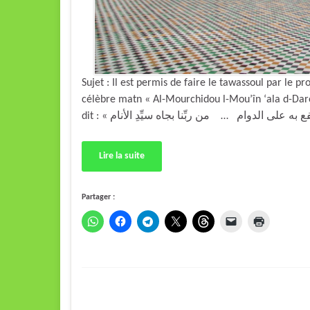
Sujet : Il est permis de faire le tawassoul par le
célèbre matn « Al-Mourchidou l-Mou’în ‘ala d-Daro
Lire la suite
Partager :