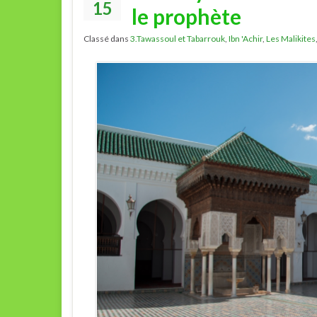
15
le prophète
Classé dans
3.Tawassoul et Tabarrouk
,
Ibn 'Achir
,
Les Malikites