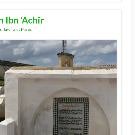
 Ibn ‘Achir
es
,
Savants du Maroc