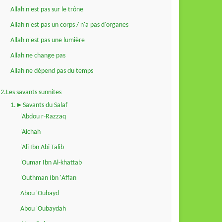
Allah n'est pas sur le trône
Allah n'est pas un corps / n'a pas d'organes
Allah n'est pas une lumière
Allah ne change pas
Allah ne dépend pas du temps
2.Les savants sunnites
1.►Savants du Salaf
'Abdou r-Razzaq
'Aichah
'Ali Ibn Abi Talib
'Oumar Ibn Al-khattab
'Outhman Ibn 'Affan
Abou 'Oubayd
Abou 'Oubaydah