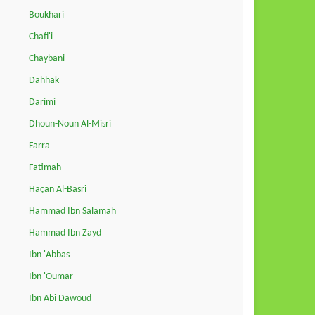
Boukhari
Chafi'i
Chaybani
Dahhak
Darimi
Dhoun-Noun Al-Misri
Farra
Fatimah
Haçan Al-Basri
Hammad Ibn Salamah
Hammad Ibn Zayd
Ibn 'Abbas
Ibn 'Oumar
Ibn Abi Dawoud