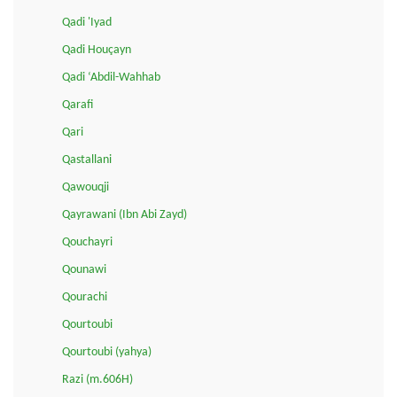
Qadi 'Iyad
Qadi Houçayn
Qadi ‘Abdil-Wahhab
Qarafi
Qari
Qastallani
Qawouqji
Qayrawani (Ibn Abi Zayd)
Qouchayri
Qounawi
Qourachi
Qourtoubi
Qourtoubi (yahya)
Razi (m.606H)