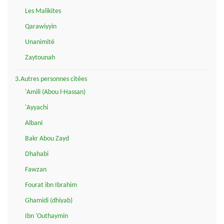
Les Malikites
Qarawiyyin
Unanimité
Zaytounah
3.Autres personnes citées
'Amili (Abou l-Hassan)
'Ayyachi
Albani
Bakr Abou Zayd
Dhahabi
Fawzan
Fourat ibn Ibrahim
Ghamidi (dhiyab)
Ibn 'Outhaymin