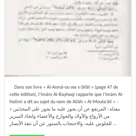
Dans son livre « Al-Asmâ-ou wa s-Sifât » (page 47 de
cette édition), l’Imâm Al-Bayhaqi rapporte que l’Imâm Al-
Halîmi a dit au sujet du nom de Allâh « Al-Mouta’âlî » :
« معناه : المرتفع عن أن يجوز عليه ما يجوز على المحدَثين
من الأزواج والأولاد والجوارح والأعضاء واتخاذ السرير
للجلوس عليه، والاحتجاب بالستور عن أن تنفذ الأبصار …