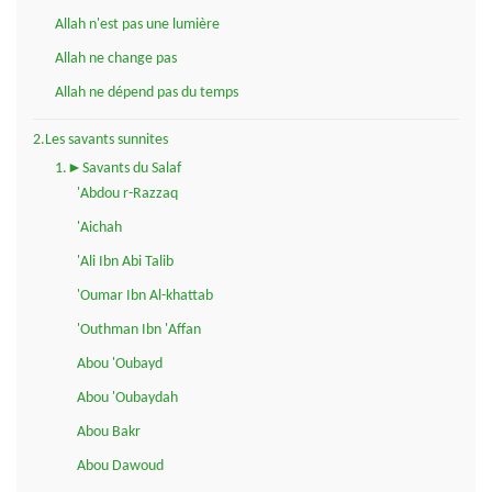
Allah n'est pas une lumière
Allah ne change pas
Allah ne dépend pas du temps
2.Les savants sunnites
1.►Savants du Salaf
'Abdou r-Razzaq
'Aichah
'Ali Ibn Abi Talib
'Oumar Ibn Al-khattab
'Outhman Ibn 'Affan
Abou 'Oubayd
Abou 'Oubaydah
Abou Bakr
Abou Dawoud