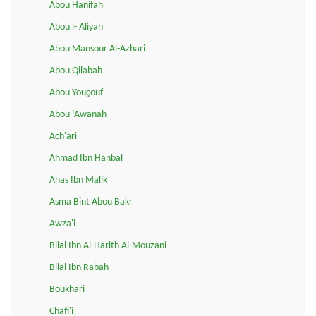
Abou Hanifah
Abou l-'Aliyah
Abou Mansour Al-Azhari
Abou Qilabah
Abou Youçouf
Abou ‘Awanah
Ach'ari
Ahmad Ibn Hanbal
Anas Ibn Malik
Asma Bint Abou Bakr
Awza'i
Bilal Ibn Al-Harith Al-Mouzani
Bilal Ibn Rabah
Boukhari
Chafi'i