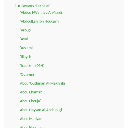
2.►Savants du Khalaf
'Abdou l-Wahhab An-Najdi
'AbdoulLah Ibn Houçayn
'Arouçi
'Ayni
'Azzami
'Illaych
'Iraqi (m.806H)
'Oulaymi
Abou 'Outhman Al-Maghribi
Abou Chamah
Abou Chouja'
Abou Hayyan Al-Andalouçi
Abou Madyan
Abou Nou'aym