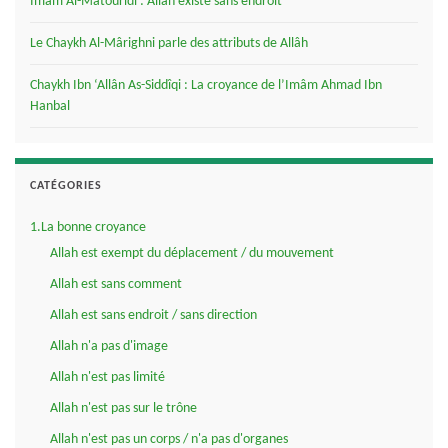
Imâm Al-Mâtourîdi : Allâh existe sans endroit
Le Chaykh Al-Mârighni parle des attributs de Allâh
Chaykh Ibn ‘Allân As-Siddîqi : La croyance de l’Imâm Ahmad Ibn
Hanbal
CATÉGORIES
1.La bonne croyance
Allah est exempt du déplacement / du mouvement
Allah est sans comment
Allah est sans endroit / sans direction
Allah n'a pas d'image
Allah n'est pas limité
Allah n'est pas sur le trône
Allah n'est pas un corps / n'a pas d'organes