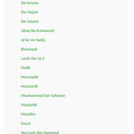
Ibn Kaysan
Ibn Majah
Ibn Sounni
Ishaq ibn Rahawayh
Ja'far As-Sadiq
Khoubayb
Layth Ibn Sa'd
Malik
Marwadhi
Matouridi
Mouhammad Ibn Sahnoun
Moujahid
Mouslim
Naçai
Nou'aym Ibn Hammad