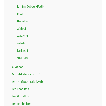
Tamimi (Abou l-Fadl)
Tawil
Tha'alibi
Wahidi
Wazzani
Zabidi
Zarkachi
Zourqani
Al Azhar
Dar al-Fatwa Australia
Dar Al-Ifta Al-Misriyyah
Les Chafi'ites
Les Hanafites
Les Hanbalites