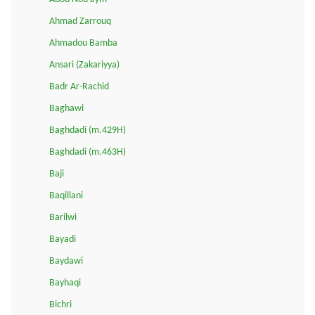
Ahmad Zarrouq
Ahmadou Bamba
Ansari (Zakariyya)
Badr Ar-Rachid
Baghawi
Baghdadi (m.429H)
Baghdadi (m.463H)
Baji
Baqillani
Barilwi
Bayadi
Baydawi
Bayhaqi
Bichri