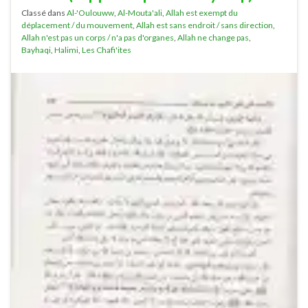
Classé dans
Al-'Oulouww
,
Al-Mouta'ali
,
Allah est exempt du
déplacement / du mouvement
,
Allah est sans endroit / sans direction
,
Allah n'est pas un corps / n'a pas d'organes
,
Allah ne change pas
,
Bayhaqi
,
Halimi
,
Les Chafi'ites