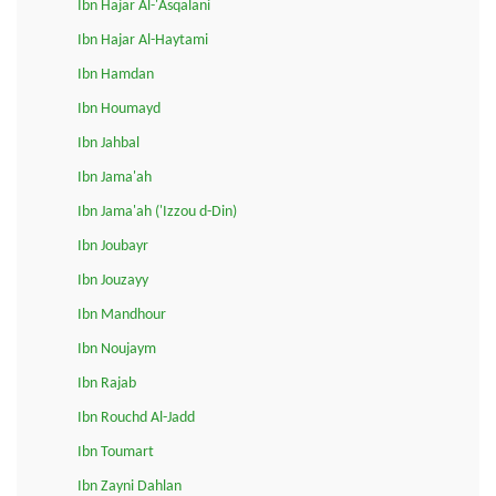
Ibn Hajar Al-'Asqalani
Ibn Hajar Al-Haytami
Ibn Hamdan
Ibn Houmayd
Ibn Jahbal
Ibn Jama'ah
Ibn Jama'ah ('Izzou d-Din)
Ibn Joubayr
Ibn Jouzayy
Ibn Mandhour
Ibn Noujaym
Ibn Rajab
Ibn Rouchd Al-Jadd
Ibn Toumart
Ibn Zayni Dahlan