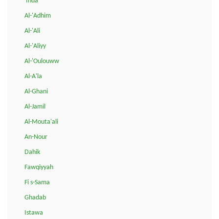
'Inda
Al-'Adhim
Al-'Ali
Al-'Aliyy
Al-'Oulouww
Al-A'la
Al-Ghani
Al-Jamil
Al-Mouta'ali
An-Nour
Dahik
Fawqiyyah
Fi s-Sama
Ghadab
Istawa