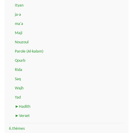
Ityan
ja-a
ma'a
Maji
Nouzoul
Parole (Al-kalam)
Qourb
Rida
Saq
Wajh
Yad
►Hadith
►Verset
6.thèmes