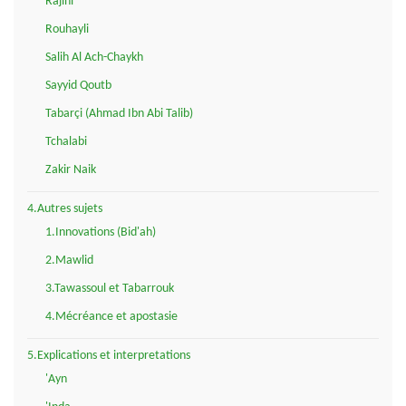
Rajihi
Rouhayli
Salih Al Ach-Chaykh
Sayyid Qoutb
Tabarçi (Ahmad Ibn Abi Talib)
Tchalabi
Zakir Naik
4.Autres sujets
1.Innovations (Bid'ah)
2.Mawlid
3.Tawassoul et Tabarrouk
4.Mécréance et apostasie
5.Explications et interpretations
'Ayn