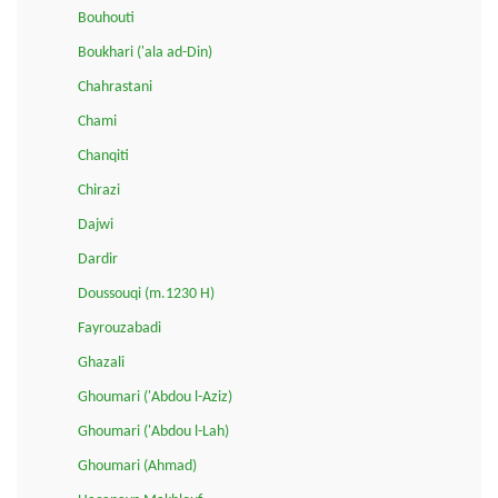
Bouhouti
Boukhari ('ala ad-Din)
Chahrastani
Chami
Chanqiti
Chirazi
Dajwi
Dardir
Doussouqi (m.1230 H)
Fayrouzabadi
Ghazali
Ghoumari ('Abdou l-Aziz)
Ghoumari ('Abdou l-Lah)
Ghoumari (Ahmad)