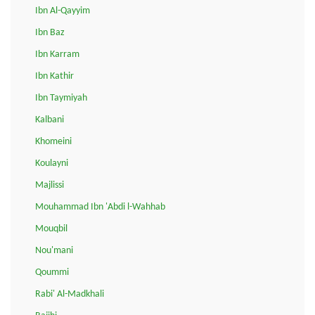
Ibn Al-Qayyim
Ibn Baz
Ibn Karram
Ibn Kathir
Ibn Taymiyah
Kalbani
Khomeini
Koulayni
Majlissi
Mouhammad Ibn 'Abdi l-Wahhab
Mouqbil
Nou'mani
Qoummi
Rabi' Al-Madkhali