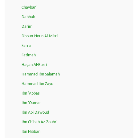
Chaybani
Dahhak
Darimi
Dhoun-Noun Al-Misri
Farra
Fatimah
Haçan Al-Basri
Hammad Ibn Salamah
Hammad Ibn Zayd
Ibn 'Abbas
Ibn 'Oumar
Ibn Abi Dawoud
Ibn Chihab Az-Zouhri
Ibn Hibban