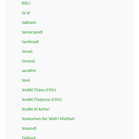
Rifa'i
Sa'di
Sakhawi
Samarqandi
Samhoudi
Sanad
Sanouçi
sarakhsi
Sawi
Soubki (Tajou d-Din)
Soubki (Taqiyyou d-Din)
Soubki Al-Azhari
Soulayman Ibn 'Abdi l-Wahhab
Souyouti
Tabbani