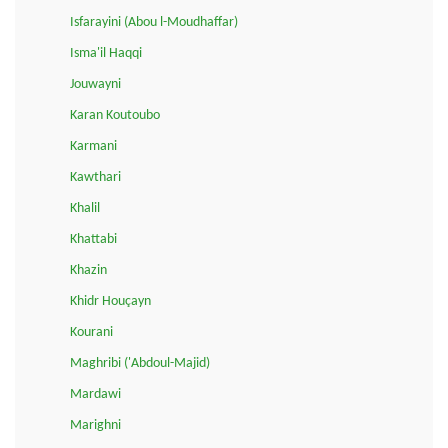
Isfarayini (Abou l-Moudhaffar)
Isma'il Haqqi
Jouwayni
Karan Koutoubo
Karmani
Kawthari
Khalil
Khattabi
Khazin
Khidr Houçayn
Kourani
Maghribi ('Abdoul-Majid)
Mardawi
Marighni