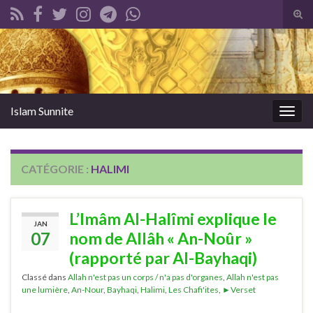
Tog
sear
Search for:
for
Islam Sunnite
Togg
navig
CATÉGORIE :
HALIMI
L’Imâm Al-Halîmi explique le
JAN
07
nom de Allâh « An-Noûr »
(rapporté par Al-Bayhaqi)
Classé dans
Allah n'est pas un corps / n'a pas d'organes
,
Allah n'est pas
une lumière
,
An-Nour
,
Bayhaqi
,
Halimi
,
Les Chafi'ites
,
►Verset