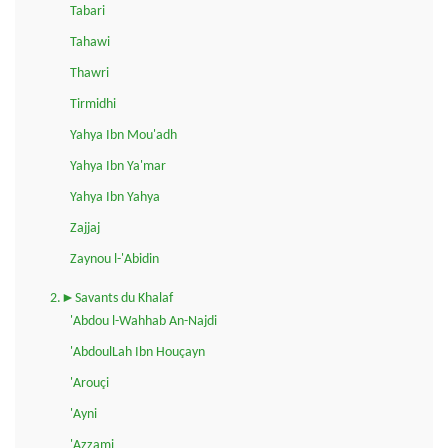
Tabari
Tahawi
Thawri
Tirmidhi
Yahya Ibn Mou'adh
Yahya Ibn Ya'mar
Yahya Ibn Yahya
Zajjaj
Zaynou l-'Abidin
2.►Savants du Khalaf
'Abdou l-Wahhab An-Najdi
'AbdoulLah Ibn Houçayn
'Arouçi
'Ayni
'Azzami