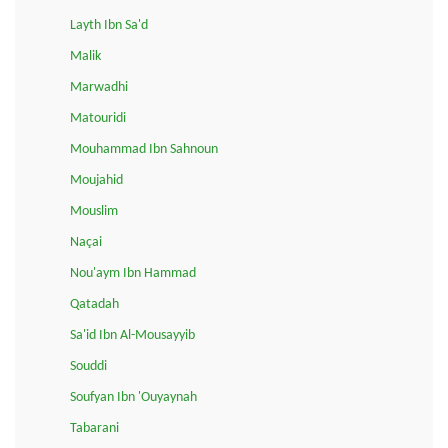
Layth Ibn Sa'd
Malik
Marwadhi
Matouridi
Mouhammad Ibn Sahnoun
Moujahid
Mouslim
Naçai
Nou'aym Ibn Hammad
Qatadah
Sa'id Ibn Al-Mousayyib
Souddi
Soufyan Ibn 'Ouyaynah
Tabarani