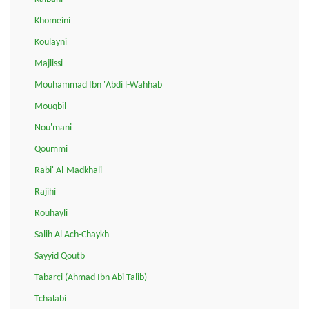
Khomeini
Koulayni
Majlissi
Mouhammad Ibn 'Abdi l-Wahhab
Mouqbil
Nou'mani
Qoummi
Rabi' Al-Madkhali
Rajihi
Rouhayli
Salih Al Ach-Chaykh
Sayyid Qoutb
Tabarçi (Ahmad Ibn Abi Talib)
Tchalabi