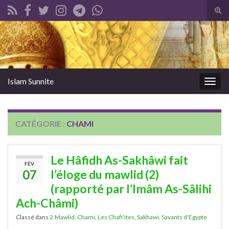
Tog
sear
Search for:
for
Islam Sunnite
Togg
navig
CATÉGORIE :
CHAMI
Le Hâfidh As-Sakhâwi fait
FÉV
07
l’éloge du mawlid (2)
(rapporté par l’Imâm As-Sâlihi
Ach-Châmi)
Classé dans
2.Mawlid
,
Chami
,
Les Chafi'ites
,
Sakhawi
,
Savants d'Egypte