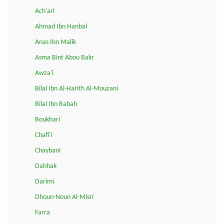
Ach'ari
Ahmad Ibn Hanbal
Anas Ibn Malik
Asma Bint Abou Bakr
Awza'i
Bilal Ibn Al-Harith Al-Mouzani
Bilal Ibn Rabah
Boukhari
Chafi'i
Chaybani
Dahhak
Darimi
Dhoun-Noun Al-Misri
Farra