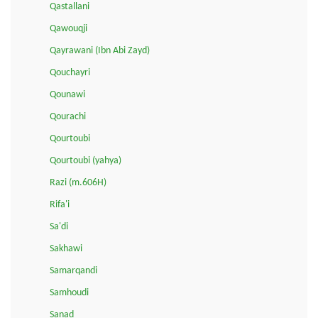
Qastallani
Qawouqji
Qayrawani (Ibn Abi Zayd)
Qouchayri
Qounawi
Qourachi
Qourtoubi
Qourtoubi (yahya)
Razi (m.606H)
Rifa'i
Sa'di
Sakhawi
Samarqandi
Samhoudi
Sanad