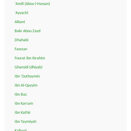
'Amili (Abou l-Hassan)
'Ayyachi
Albani
Bakr Abou Zayd
Dhahabi
Fawzan
Fourat ibn Ibrahim
Ghamidi (dhiyab)
Ibn 'Outhaymin
Ibn Al-Qayyim
Ibn Baz
Ibn Karram
Ibn Kathir
Ibn Taymiyah
Kalbani