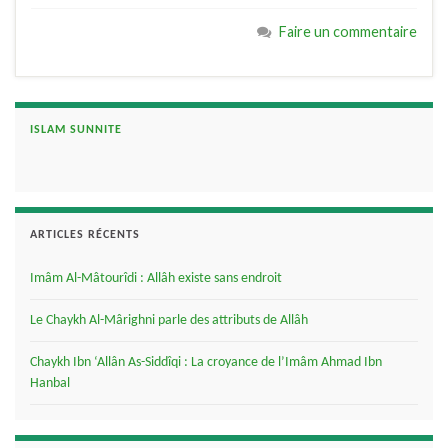
Faire un commentaire
ISLAM SUNNITE
ARTICLES RÉCENTS
Imâm Al-Mâtourîdi : Allâh existe sans endroit
Le Chaykh Al-Mârighni parle des attributs de Allâh
Chaykh Ibn ‘Allân As-Siddîqi : La croyance de l’Imâm Ahmad Ibn
Hanbal