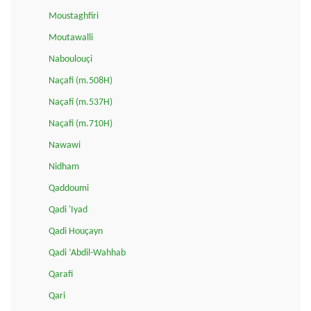
Moustaghfiri
Moutawalli
Naboulouçi
Naçafi (m.508H)
Naçafi (m.537H)
Naçafi (m.710H)
Nawawi
Nidham
Qaddoumi
Qadi 'Iyad
Qadi Houçayn
Qadi ‘Abdil-Wahhab
Qarafi
Qari