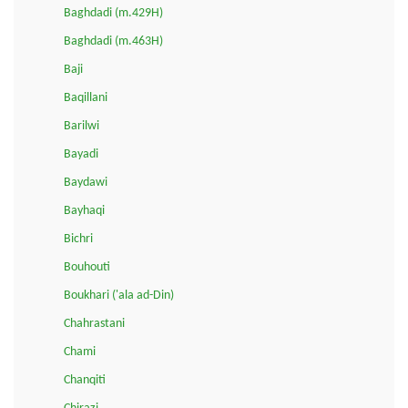
Baghdadi (m.429H)
Baghdadi (m.463H)
Baji
Baqillani
Barilwi
Bayadi
Baydawi
Bayhaqi
Bichri
Bouhouti
Boukhari ('ala ad-Din)
Chahrastani
Chami
Chanqiti