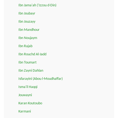
Ibn Jama'ah ('Izzou d-Din)
Ibn Joubayr
Ibn Jouzayy
Ibn Mandhour
Ibn Noujaym
Ibn Rajab
Ibn Rouchd Al-Jadd
Ibn Toumart
Ibn Zayni Dahlan
Isfarayini (Abou l-Moudhaffar)
Isma'il Haqqi
Jouwayni
Karan Koutoubo
Karmani