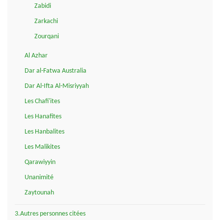
Zabidi
Zarkachi
Zourqani
Al Azhar
Dar al-Fatwa Australia
Dar Al-Ifta Al-Misriyyah
Les Chafi'ites
Les Hanafites
Les Hanbalites
Les Malikites
Qarawiyyin
Unanimité
Zaytounah
3.Autres personnes citées