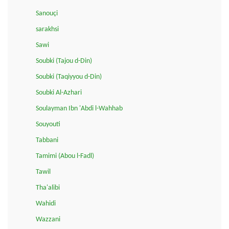
Sanouçi
sarakhsi
Sawi
Soubki (Tajou d-Din)
Soubki (Taqiyyou d-Din)
Soubki Al-Azhari
Soulayman Ibn 'Abdi l-Wahhab
Souyouti
Tabbani
Tamimi (Abou l-Fadl)
Tawil
Tha'alibi
Wahidi
Wazzani