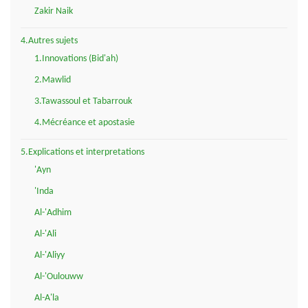
Zakir Naik
4.Autres sujets
1.Innovations (Bid'ah)
2.Mawlid
3.Tawassoul et Tabarrouk
4.Mécréance et apostasie
5.Explications et interpretations
'Ayn
'Inda
Al-'Adhim
Al-'Ali
Al-'Aliyy
Al-'Oulouww
Al-A'la