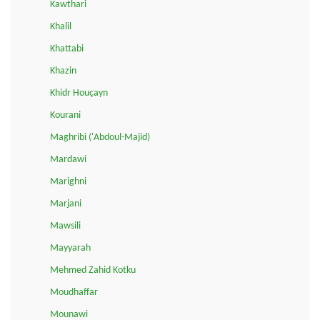
Kawthari
Khalil
Khattabi
Khazin
Khidr Houçayn
Kourani
Maghribi ('Abdoul-Majid)
Mardawi
Marighni
Marjani
Mawsili
Mayyarah
Mehmed Zahid Kotku
Moudhaffar
Mounawi