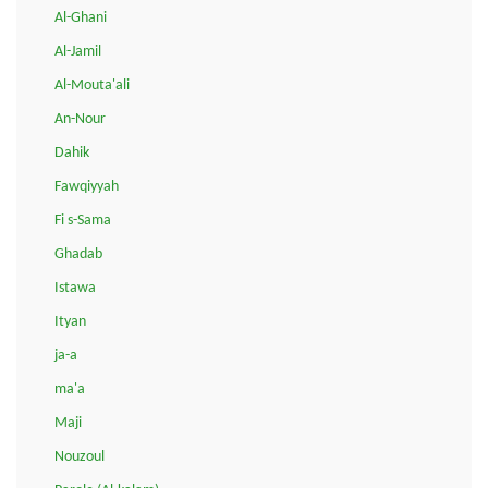
Al-Ghani
Al-Jamil
Al-Mouta'ali
An-Nour
Dahik
Fawqiyyah
Fi s-Sama
Ghadab
Istawa
Ityan
ja-a
ma'a
Maji
Nouzoul