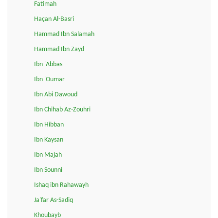
Fatimah
Haçan Al-Basri
Hammad Ibn Salamah
Hammad Ibn Zayd
Ibn 'Abbas
Ibn 'Oumar
Ibn Abi Dawoud
Ibn Chihab Az-Zouhri
Ibn Hibban
Ibn Kaysan
Ibn Majah
Ibn Sounni
Ishaq ibn Rahawayh
Ja'far As-Sadiq
Khoubayb