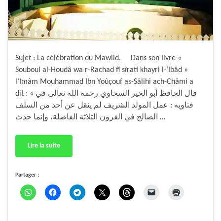
Sujet : La célébration du Mawlid. Dans son livre «
Souboul al-Houdâ wa r-Rachad fî sîrati khayri l-‘Ibâd »
l’Imâm Mouhammad Ibn Yoûçouf as-Sâlihi ach-Châmi a
dit : « قال الحافظ أبو الخير السخاوي رحمه الله تعالى في
فتاويه : عمل المولد الشريف لم ينقل عن أحد من السلف
الصالح في القرون الثلاثة الفاضلة، وإنما حدث …
Lire la suite
Partager :