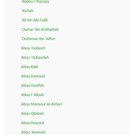
'Abdou r-Razzaq
'Aichah
'Ali Ibn Abi Talib
'Oumar Ibn Al-khattab
'Outhman Ibn 'Affan
Abou 'Oubayd
Abou 'Oubaydah
Abou Bakr
Abou Dawoud
Abou Hanifah
Abou l-'Aliyah
Abou Mansour Al-Azhari
Abou Qilabah
Abou Youçouf
Abou ‘Awanah