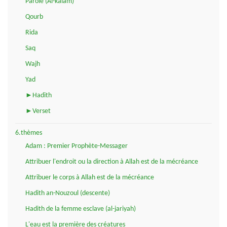
Parole (Al-kalam)
Qourb
Rida
Saq
Wajh
Yad
►Hadith
►Verset
6.thèmes
Adam : Premier Prophète-Messager
Attribuer l'endroit ou la direction à Allah est de la mécréance
Attribuer le corps à Allah est de la mécréance
Hadith an-Nouzoul (descente)
Hadith de la femme esclave (al-jariyah)
L'eau est la première des créatures