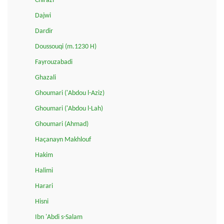
Chirazi
Dajwi
Dardir
Doussouqi (m.1230 H)
Fayrouzabadi
Ghazali
Ghoumari ('Abdou l-Aziz)
Ghoumari ('Abdou l-Lah)
Ghoumari (Ahmad)
Haçanayn Makhlouf
Hakim
Halimi
Harari
Hisni
Ibn 'Abdi s-Salam