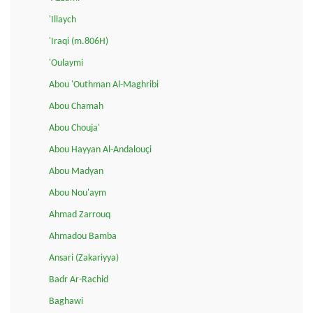
'Illaych
'Iraqi (m.806H)
'Oulaymi
Abou 'Outhman Al-Maghribi
Abou Chamah
Abou Chouja'
Abou Hayyan Al-Andalouçi
Abou Madyan
Abou Nou'aym
Ahmad Zarrouq
Ahmadou Bamba
Ansari (Zakariyya)
Badr Ar-Rachid
Baghawi