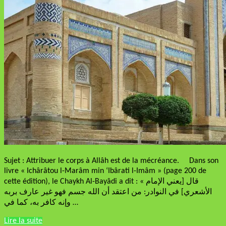
Sujet : Attribuer le corps à Allâh est de la mécréance. Dans son
livre « Ichârâtou l-Marâm min ‘Ibârati l-Imâm » (page 200 de
cette édition), le Chaykh Al-Bayâdi a dit : « قال [يعني الإمام
الأشعري] في النوادر: من اعتقد أن الله جسم فهو غير عارف بربه
وإنه كافر به، كما في …
Lire la suite