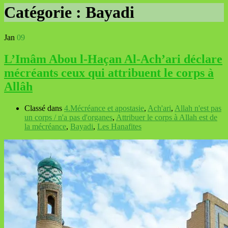
Catégorie :
Bayadi
Jan
09
L’Imâm Abou l-Haçan Al-Ach’ari déclare
mécréants ceux qui attribuent le corps à
Allâh
Classé dans
4.Mécréance et apostasie
,
Ach'ari
,
Allah n'est pas
un corps / n'a pas d'organes
,
Attribuer le corps à Allah est de
la mécréance
,
Bayadi
,
Les Hanafites