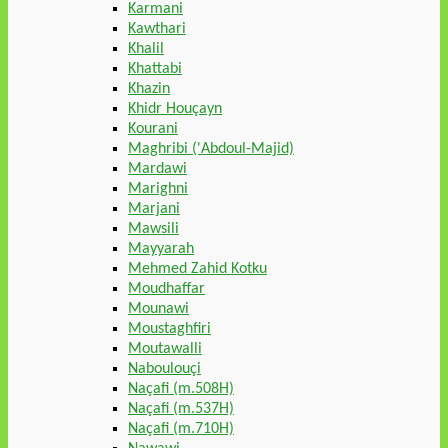
Karmani
Kawthari
Khalil
Khattabi
Khazin
Khidr Houçayn
Kourani
Maghribi ('Abdoul-Majid)
Mardawi
Marighni
Marjani
Mawsili
Mayyarah
Mehmed Zahid Kotku
Moudhaffar
Mounawi
Moustaghfiri
Moutawalli
Naboulouçi
Naçafi (m.508H)
Naçafi (m.537H)
Naçafi (m.710H)