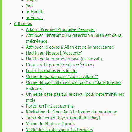
Wajh
Yad
►Hadith
►Verset
6.thèmes
Adam : Premier Prophète-Messager
Attribuer l'endroit ou la direction à Allah est de la
mécréance
Attribuer le corps à Allah est de la mécréance
Hadith an-Nouzoul (descente)
Hadith de la femme esclave (al-jariyah)
L'eau est la première des créatures
Lever les mains vers le ciel
On ne demande pas : "Où est Allah ?"
On ne dit pas "Allah est partout" ou "dans tous les
endroits"
On ne se base pas sur le calcul pour déterminer les
mois
Porter un hirz est permis
Récitation du Qour-ân à la tombe du musulman
Tafsir du verset {layça kamithlihi chay}
Vision de Allah au Paradis
Visite des tombes pour les femmes