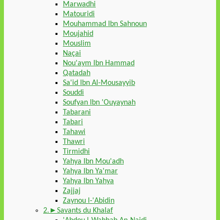
Marwadhi
Matouridi
Mouhammad Ibn Sahnoun
Moujahid
Mouslim
Naçai
Nou'aym Ibn Hammad
Qatadah
Sa'id Ibn Al-Mousayyib
Souddi
Soufyan Ibn 'Ouyaynah
Tabarani
Tabari
Tahawi
Thawri
Tirmidhi
Yahya Ibn Mou'adh
Yahya Ibn Ya'mar
Yahya Ibn Yahya
Zajjaj
Zaynou l-'Abidin
2.►Savants du Khalaf