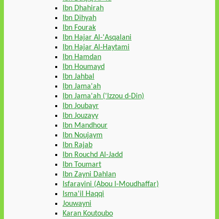
Ibn Dhahirah
Ibn Dihyah
Ibn Fourak
Ibn Hajar Al-'Asqalani
Ibn Hajar Al-Haytami
Ibn Hamdan
Ibn Houmayd
Ibn Jahbal
Ibn Jama'ah
Ibn Jama'ah ('Izzou d-Din)
Ibn Joubayr
Ibn Jouzayy
Ibn Mandhour
Ibn Noujaym
Ibn Rajab
Ibn Rouchd Al-Jadd
Ibn Toumart
Ibn Zayni Dahlan
Isfarayini (Abou l-Moudhaffar)
Isma'il Haqqi
Jouwayni
Karan Koutoubo