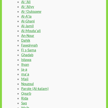
Al-'Ali
Al-'Aliyy
Al-'Oulouww
Al-A'la
Al-Ghani
Al-Jamil
Al-Mouta'ali
An-Nour
Dahik
Fawqiyyah
Fi s-Sama
Ghadab
Istawa
Ityan
ja-a
ma'a
Maji
Nouzoul
Parole (Al-kalam)
Qourb
Rida
Saq