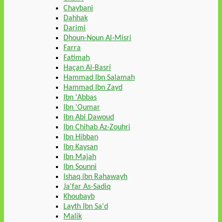
Chaybani
Dahhak
Darimi
Dhoun-Noun Al-Misri
Farra
Fatimah
Haçan Al-Basri
Hammad Ibn Salamah
Hammad Ibn Zayd
Ibn 'Abbas
Ibn 'Oumar
Ibn Abi Dawoud
Ibn Chihab Az-Zouhri
Ibn Hibban
Ibn Kaysan
Ibn Majah
Ibn Sounni
Ishaq ibn Rahawayh
Ja'far As-Sadiq
Khoubayb
Layth Ibn Sa'd
Malik