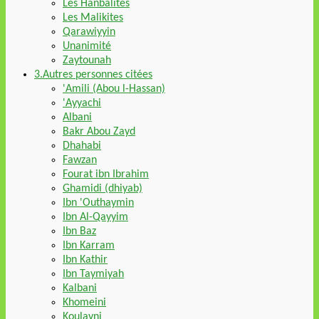
Les Hanbalites
Les Malikites
Qarawiyyin
Unanimité
Zaytounah
3.Autres personnes citées
'Amili (Abou l-Hassan)
'Ayyachi
Albani
Bakr Abou Zayd
Dhahabi
Fawzan
Fourat ibn Ibrahim
Ghamidi (dhiyab)
Ibn 'Outhaymin
Ibn Al-Qayyim
Ibn Baz
Ibn Karram
Ibn Kathir
Ibn Taymiyah
Kalbani
Khomeini
Koulayni