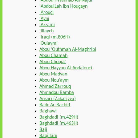
'Abdou l-Wahhab An-Najdi
'AbdoulLah Ibn Houçayn
'Arouçi
'Ayni
'Azzami
'Illaych
'Iraqi (m.806H)
'Oulaymi
Abou 'Outhman Al-Maghribi
Abou Chamah
Abou Chouja'
Abou Hayyan Al-Andalouçi
Abou Madyan
Abou Nou'aym
Ahmad Zarrouq
Ahmadou Bamba
Ansari (Zakariyya)
Badr Ar-Rachid
Baghawi
Baghdadi (m.429H)
Baghdadi (m.463H)
Baji
Baqillani