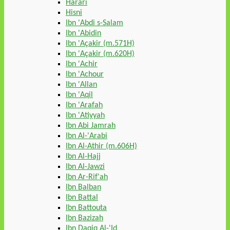
Harari
Hisni
Ibn 'Abdi s-Salam
Ibn 'Abidin
Ibn 'Açakir (m.571H)
Ibn 'Açakir (m.620H)
Ibn 'Achir
Ibn 'Achour
Ibn 'Allan
Ibn 'Aqil
Ibn 'Arafah
Ibn 'Atiyyah
Ibn Abi Jamrah
Ibn Al-'Arabi
Ibn Al-Athir (m.606H)
Ibn Al-Hajj
Ibn Al-Jawzi
Ibn Ar-Rif'ah
Ibn Balban
Ibn Battal
Ibn Battouta
Ibn Bazizah
Ibn Daqiq Al-'Id