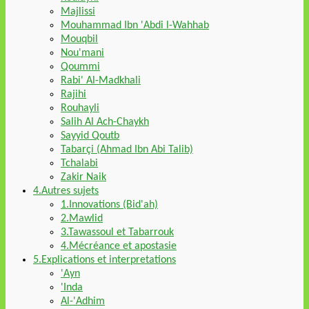
Majlissi
Mouhammad Ibn 'Abdi l-Wahhab
Mouqbil
Nou'mani
Qoummi
Rabi' Al-Madkhali
Rajihi
Rouhayli
Salih Al Ach-Chaykh
Sayyid Qoutb
Tabarçi (Ahmad Ibn Abi Talib)
Tchalabi
Zakir Naik
4.Autres sujets
1.Innovations (Bid'ah)
2.Mawlid
3.Tawassoul et Tabarrouk
4.Mécréance et apostasie
5.Explications et interpretations
'Ayn
'Inda
Al-'Adhim