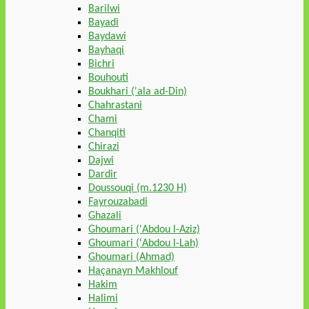
Barilwi
Bayadi
Baydawi
Bayhaqi
Bichri
Bouhouti
Boukhari ('ala ad-Din)
Chahrastani
Chami
Chanqiti
Chirazi
Dajwi
Dardir
Doussouqi (m.1230 H)
Fayrouzabadi
Ghazali
Ghoumari ('Abdou l-Aziz)
Ghoumari ('Abdou l-Lah)
Ghoumari (Ahmad)
Haçanayn Makhlouf
Hakim
Halimi