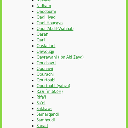
Nawawi
Nidham
Qaddoumi
Qadi 'Iyad
Qadi Houçayn
Qadi ‘Abdil-Wahhab
Qarafi
Qari
Qastallani
Qawouqji
Qayrawani (Ibn Abi Zayd)
Qouchayri
Qounawi
Qourachi
Qourtoubi
Qourtoubi (yahya)
Razi (m.606H)
Rifa'i
Sa'di
Sakhawi
Samarqandi
Samhoudi
Sanad