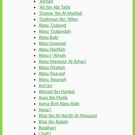
'Aichah
'Ali Ibn Abi Talib
'Oumar Ibn Al-khattab
'Outhman Ibn 'Affan
Abou 'Oubayd
Abou 'Oubaydah
Abou Bakr
Abou Dawoud
Abou Hanifah
Abou l-'Aliyah
Abou Mansour Al-Azhari
Abou Qilabah
Abou Youçouf
Abou ‘Awanah
Ach'ari
Ahmad Ibn Hanbal
Anas Ibn Malik
Asma Bint Abou Bakr
Awza'i
Bilal Ibn Al-Harith Al-Mouzani
Bilal Ibn Rabah
Boukhari
Chafi'i