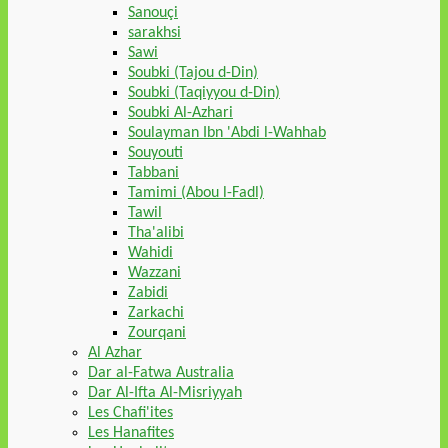
Sanouçi
sarakhsi
Sawi
Soubki (Tajou d-Din)
Soubki (Taqiyyou d-Din)
Soubki Al-Azhari
Soulayman Ibn 'Abdi l-Wahhab
Souyouti
Tabbani
Tamimi (Abou l-Fadl)
Tawil
Tha'alibi
Wahidi
Wazzani
Zabidi
Zarkachi
Zourqani
Al Azhar
Dar al-Fatwa Australia
Dar Al-Ifta Al-Misriyyah
Les Chafi'ites
Les Hanafites