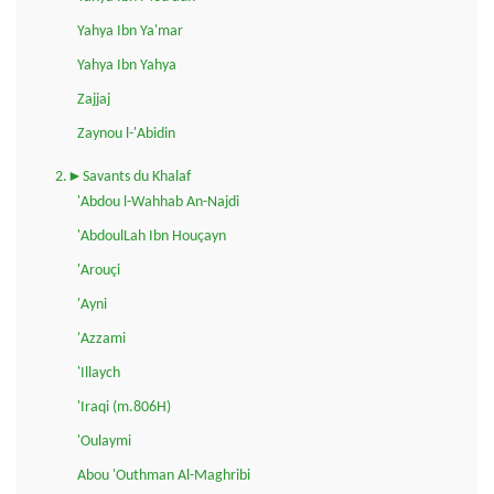
Yahya Ibn Ya'mar
Yahya Ibn Yahya
Zajjaj
Zaynou l-'Abidin
2.►Savants du Khalaf
'Abdou l-Wahhab An-Najdi
'AbdoulLah Ibn Houçayn
'Arouçi
'Ayni
'Azzami
'Illaych
'Iraqi (m.806H)
'Oulaymi
Abou 'Outhman Al-Maghribi