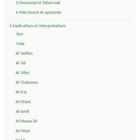
3.Tawassoul et Tabarrouk
4.Mécréance et apostasie
5.Explications et interpretations
'Ayn
'Inda
Al-'Adhim
Al-'Ali
Al-'Aliyy
Al-'Oulouww
Al-A'la
Al-Ghani
Al-Jamil
Al-Mouta'ali
An-Nour