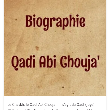
Le Chaykh, le Qadi Abi Chouja’ Il s’agit du Qadi (juge)