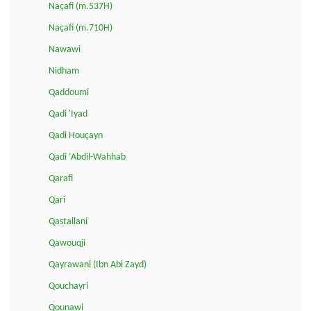
Naçafi (m.537H)
Naçafi (m.710H)
Nawawi
Nidham
Qaddoumi
Qadi 'Iyad
Qadi Houçayn
Qadi ‘Abdil-Wahhab
Qarafi
Qari
Qastallani
Qawouqji
Qayrawani (Ibn Abi Zayd)
Qouchayri
Qounawi