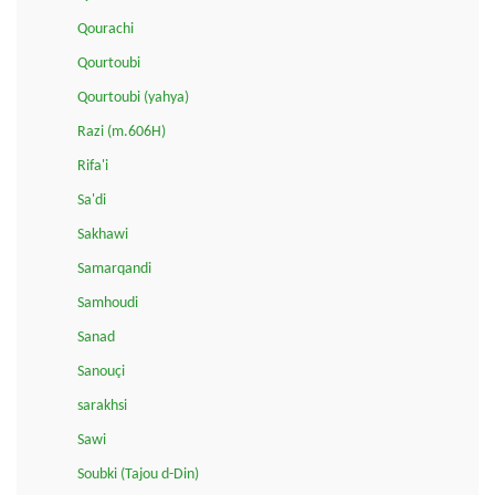
Qourachi
Qourtoubi
Qourtoubi (yahya)
Razi (m.606H)
Rifa'i
Sa'di
Sakhawi
Samarqandi
Samhoudi
Sanad
Sanouçi
sarakhsi
Sawi
Soubki (Tajou d-Din)