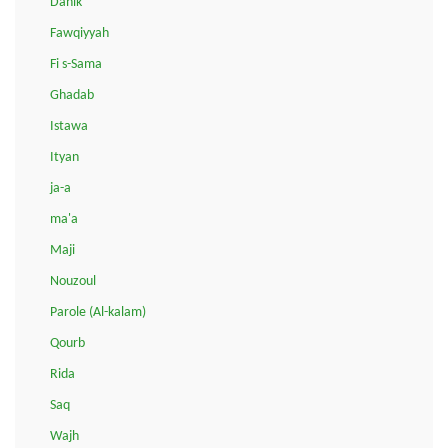
Dahik
Fawqiyyah
Fi s-Sama
Ghadab
Istawa
Ityan
ja-a
ma'a
Maji
Nouzoul
Parole (Al-kalam)
Qourb
Rida
Saq
Wajh