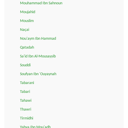
Mouhammad Ibn Sahnoun
Moujahid
Mouslim
Naçai
Nou'aym Ibn Hammad
Qatadah
Sa'id Ibn Al-Mousayyib
Souddi
Soufyan Ibn 'Ouyaynah
Tabarani
Tabari
Tahawi
Thawri
Tirmidhi
Yahya Ibn Mou'adh