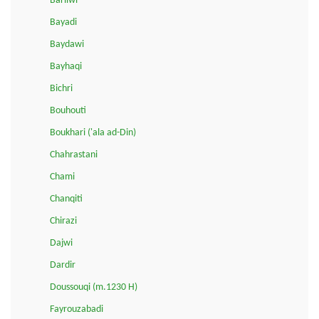
Barilwi
Bayadi
Baydawi
Bayhaqi
Bichri
Bouhouti
Boukhari ('ala ad-Din)
Chahrastani
Chami
Chanqiti
Chirazi
Dajwi
Dardir
Doussouqi (m.1230 H)
Fayrouzabadi