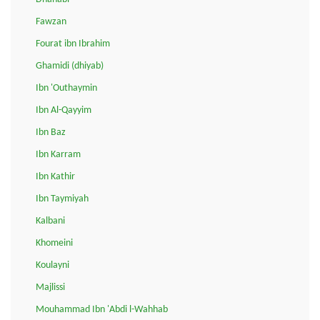
Fawzan
Fourat ibn Ibrahim
Ghamidi (dhiyab)
Ibn 'Outhaymin
Ibn Al-Qayyim
Ibn Baz
Ibn Karram
Ibn Kathir
Ibn Taymiyah
Kalbani
Khomeini
Koulayni
Majlissi
Mouhammad Ibn 'Abdi l-Wahhab