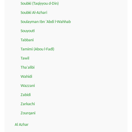
Soubki (Taqiyyou d-Din)
Soubki Al-Azhari
Soulayman Ibn 'Abdi l-Wahhab
Souyouti
Tabbani
Tamimi (Abou l-Fadl)
Tawil
Tha'alibi
Wahidi
Wazzani
Zabidi
Zarkachi
Zourqani
Al Azhar