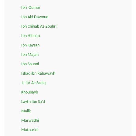
Ibn 'Oumar
Ibn Abi Dawoud
Ibn Chihab Az-Zouhri
Ibn Hibban
Ibn Kaysan
Ibn Majah
Ibn Sounni
Ishaq ibn Rahawayh
Ja'far As-Sadiq
Khoubayb
Layth Ibn Sa'd
Malik
Marwadhi
Matouridi