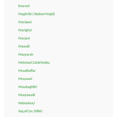
Kourani
Maghribi ('Abdoul-Majid)
Mardawi
Marighni
Marjani
Mawsili
Mayyarah
Mehmed Zahid Kotku
Moudhaffar
Mounawi
Moustaghfiri
Moutawalli
Naboulouçi
Naçafi (m.508H)