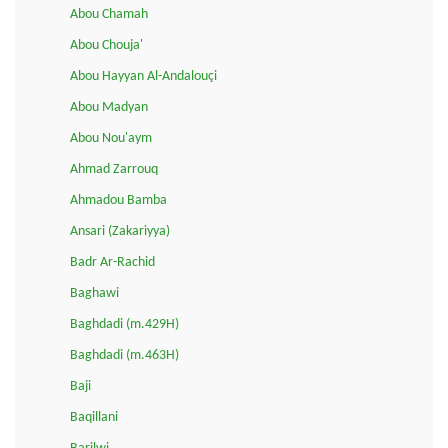
Abou Chamah
Abou Chouja'
Abou Hayyan Al-Andalouçi
Abou Madyan
Abou Nou'aym
Ahmad Zarrouq
Ahmadou Bamba
Ansari (Zakariyya)
Badr Ar-Rachid
Baghawi
Baghdadi (m.429H)
Baghdadi (m.463H)
Baji
Baqillani