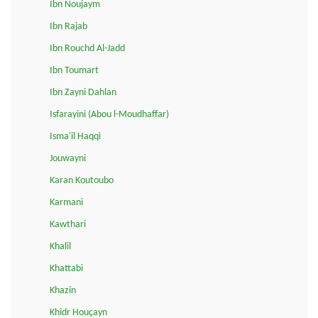
Ibn Noujaym
Ibn Rajab
Ibn Rouchd Al-Jadd
Ibn Toumart
Ibn Zayni Dahlan
Isfarayini (Abou l-Moudhaffar)
Isma'il Haqqi
Jouwayni
Karan Koutoubo
Karmani
Kawthari
Khalil
Khattabi
Khazin
Khidr Houçayn