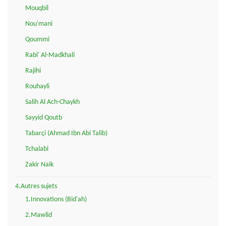
Mouqbil
Nou'mani
Qoummi
Rabi' Al-Madkhali
Rajihi
Rouhayli
Salih Al Ach-Chaykh
Sayyid Qoutb
Tabarçi (Ahmad Ibn Abi Talib)
Tchalabi
Zakir Naik
4.Autres sujets
1.Innovations (Bid'ah)
2.Mawlid