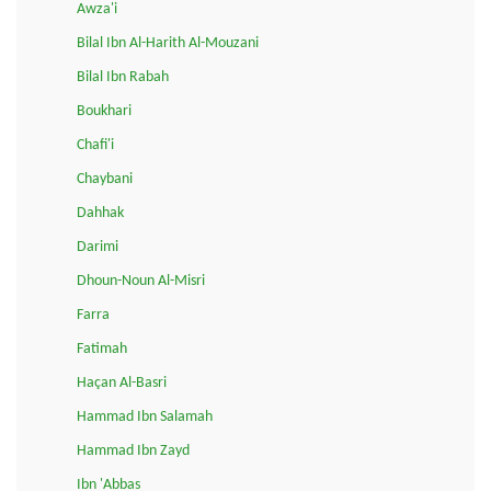
Awza'i
Bilal Ibn Al-Harith Al-Mouzani
Bilal Ibn Rabah
Boukhari
Chafi'i
Chaybani
Dahhak
Darimi
Dhoun-Noun Al-Misri
Farra
Fatimah
Haçan Al-Basri
Hammad Ibn Salamah
Hammad Ibn Zayd
Ibn 'Abbas