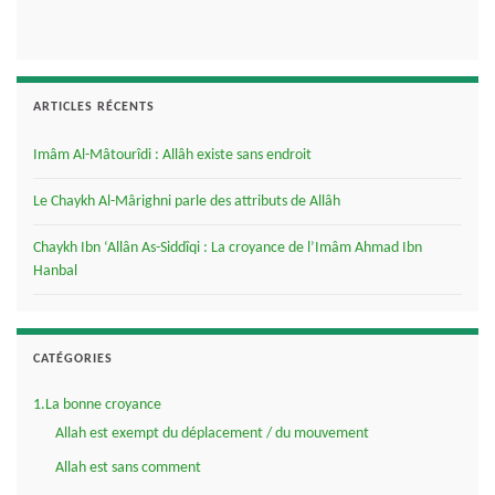
ARTICLES RÉCENTS
Imâm Al-Mâtourîdi : Allâh existe sans endroit
Le Chaykh Al-Mârighni parle des attributs de Allâh
Chaykh Ibn ‘Allân As-Siddîqi : La croyance de l’Imâm Ahmad Ibn
Hanbal
CATÉGORIES
1.La bonne croyance
Allah est exempt du déplacement / du mouvement
Allah est sans comment