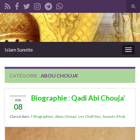
Tog
sear
Search for:
for
Islam Sunnite
Togg
navig
CATÉGORIE :
ABOU CHOUJA’
Biographie : Qadi Abi Chouja’
JUIL
08
Classé dans
7.Biographies
,
Abou Chouja'
,
Les Chafi'ites
,
Savants d'Irak