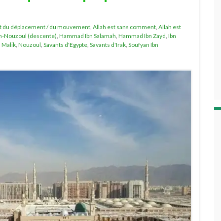
pt du déplacement / du mouvement
,
Allah est sans comment
,
Allah est
n-Nouzoul (descente)
,
Hammad Ibn Salamah
,
Hammad Ibn Zayd
,
Ibn
,
Malik
,
Nouzoul
,
Savants d'Egypte
,
Savants d'Irak
,
Soufyan Ibn