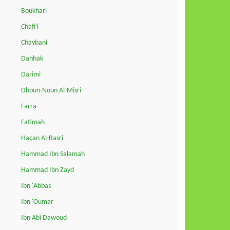
Boukhari
Chafi'i
Chaybani
Dahhak
Darimi
Dhoun-Noun Al-Misri
Farra
Fatimah
Haçan Al-Basri
Hammad Ibn Salamah
Hammad Ibn Zayd
Ibn 'Abbas
Ibn 'Oumar
Ibn Abi Dawoud