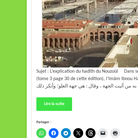
Sujet : L’explication du hadîth du Nouzoûl Dans 
(tome 3 page 30 de cette édition), l’Imâm Ibnou Hajar Al-‘Asqalâni a dit : «
Lire la suite
Partager :