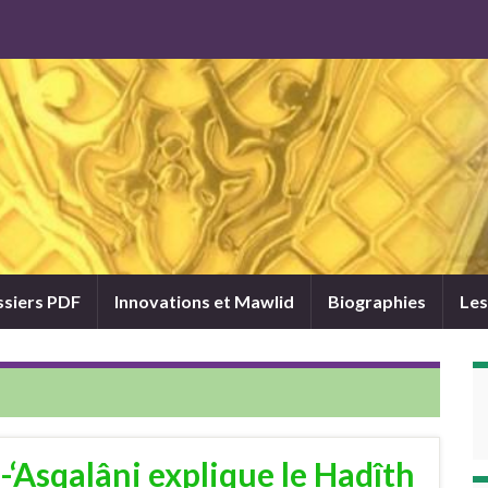
siers PDF
Innovations et Mawlid
Biographies
Les
-‘Asqalâni explique le Hadîth