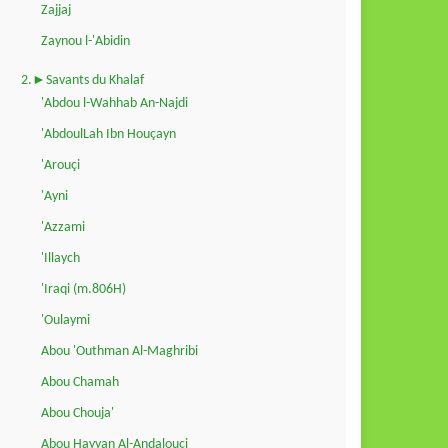
Zajjaj
Zaynou l-'Abidin
2.►Savants du Khalaf
'Abdou l-Wahhab An-Najdi
'AbdoulLah Ibn Houçayn
'Arouçi
'Ayni
'Azzami
'Illaych
'Iraqi (m.806H)
'Oulaymi
Abou 'Outhman Al-Maghribi
Abou Chamah
Abou Chouja'
Abou Hayyan Al-Andalouçi