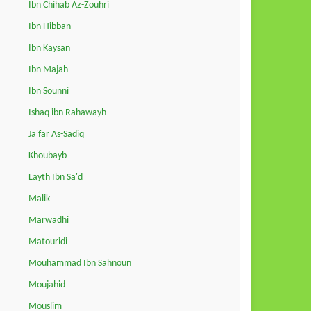
Ibn Chihab Az-Zouhri
Ibn Hibban
Ibn Kaysan
Ibn Majah
Ibn Sounni
Ishaq ibn Rahawayh
Ja'far As-Sadiq
Khoubayb
Layth Ibn Sa'd
Malik
Marwadhi
Matouridi
Mouhammad Ibn Sahnoun
Moujahid
Mouslim