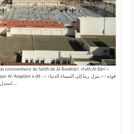
son commentaire du Sahîh de Al-Boukhâri «Fath Al-Bârî »
 قوله : « ينزل ربنا إلى السماء الدنيا»
استدل به من أثبت الجهة ، وقال : هي جهة العلو؛ وأنكر ذلك …