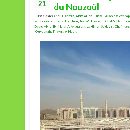
21
du Nouzoûl
Classé dans
Abou Hanifah
,
Ahmad Ibn Hanbal
,
Allah est exem
sans endroit / sans direction
,
Awza'i
,
Bayhaqi
,
Chafi'i
,
Hadith a
Daqiq Al-'Id
,
Ibn Hajar Al-'Asqalani
,
Layth Ibn Sa'd
,
Les Chafi'ites
'Ouyaynah
,
Thawri
,
►Hadith