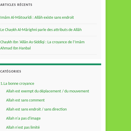
ARTICLES RÉCENTS
Imâm Al-Mâtourîdi : Allâh existe sans endroit
Le Chaykh Al-Mârighni parle des attributs de Allâh
Chaykh Ibn ‘Allân As-Siddîqi : La croyance de l’Imâm
Ahmad Ibn Hanbal
CATÉGORIES
1.La bonne croyance
Allah est exempt du déplacement / du mouvement
Allah est sans comment
Allah est sans endroit / sans direction
Allah n'a pas d'image
Allah n'est pas limité