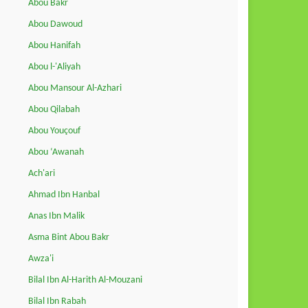
Abou Bakr
Abou Dawoud
Abou Hanifah
Abou l-'Aliyah
Abou Mansour Al-Azhari
Abou Qilabah
Abou Youçouf
Abou ‘Awanah
Ach'ari
Ahmad Ibn Hanbal
Anas Ibn Malik
Asma Bint Abou Bakr
Awza'i
Bilal Ibn Al-Harith Al-Mouzani
Bilal Ibn Rabah