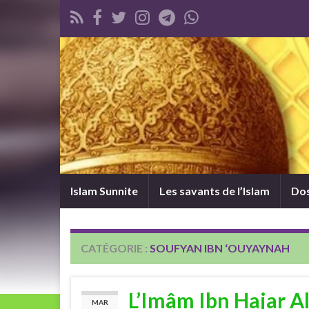
Islam Sunnite
Les savants de l’Islam
Dos
CATÉGORIE :
SOUFYAN IBN ‘OUYAYNAH
L’Imâm Ibn Hajar Al
MAR