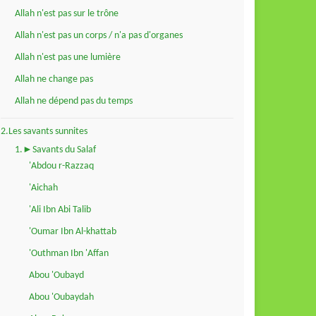
Allah n'est pas sur le trône
Allah n'est pas un corps / n'a pas d'organes
Allah n'est pas une lumière
Allah ne change pas
Allah ne dépend pas du temps
2.Les savants sunnites
1.►Savants du Salaf
'Abdou r-Razzaq
'Aichah
'Ali Ibn Abi Talib
'Oumar Ibn Al-khattab
'Outhman Ibn 'Affan
Abou 'Oubayd
Abou 'Oubaydah