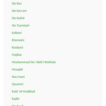
Ibn Baz
Ibn Karram
Ibn Kathir
Ibn Taymiyah
Kalbani
Khomeini
Koulayni
Majlissi
Mouhammad Ibn 'Abdi l-Wahhab
Mouqbil
Nou'mani
Qoummi
Rabi' Al-Madkhali
Rajihi