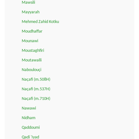
Mawsili
Mayyarah
Mehmed Zahid Kotku
Moudhaffar
Mounawi
Moustaghfiri
Moutawalli
Naboulouçi
Naçafi (m.508H)
Naçafi (m.537H)
Naçafi (m.710H)
Nawawi
Nidham
Qaddoumi
Qadi 'Iyad