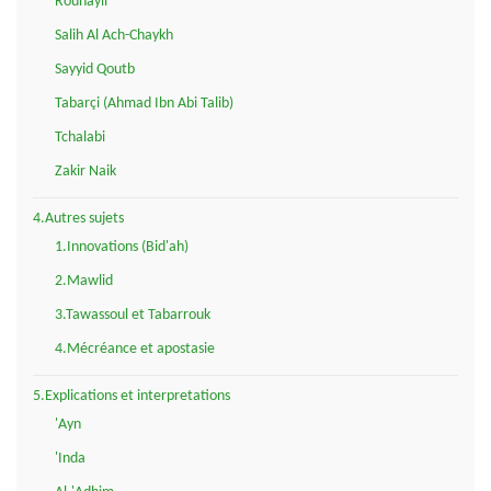
Rouhayli
Salih Al Ach-Chaykh
Sayyid Qoutb
Tabarçi (Ahmad Ibn Abi Talib)
Tchalabi
Zakir Naik
4.Autres sujets
1.Innovations (Bid'ah)
2.Mawlid
3.Tawassoul et Tabarrouk
4.Mécréance et apostasie
5.Explications et interpretations
'Ayn
'Inda