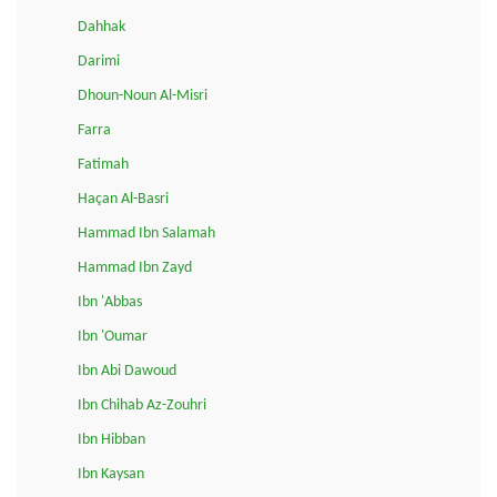
Dahhak
Darimi
Dhoun-Noun Al-Misri
Farra
Fatimah
Haçan Al-Basri
Hammad Ibn Salamah
Hammad Ibn Zayd
Ibn 'Abbas
Ibn 'Oumar
Ibn Abi Dawoud
Ibn Chihab Az-Zouhri
Ibn Hibban
Ibn Kaysan