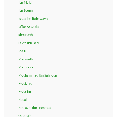
Ibn Majah
Ibn Sounni
Ishaq ibn Rahawayh
Ja'far As-Sadiq
Khoubayb
Layth Ibn Sa'd
Malik
Marwadhi
Matouridi
Mouhammad Ibn Sahnoun
Moujahid
Mouslim
Naçai
Nou'aym Ibn Hammad
Qatadah