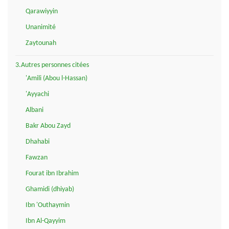
Qarawiyyin
Unanimité
Zaytounah
3.Autres personnes citées
'Amili (Abou l-Hassan)
'Ayyachi
Albani
Bakr Abou Zayd
Dhahabi
Fawzan
Fourat ibn Ibrahim
Ghamidi (dhiyab)
Ibn 'Outhaymin
Ibn Al-Qayyim