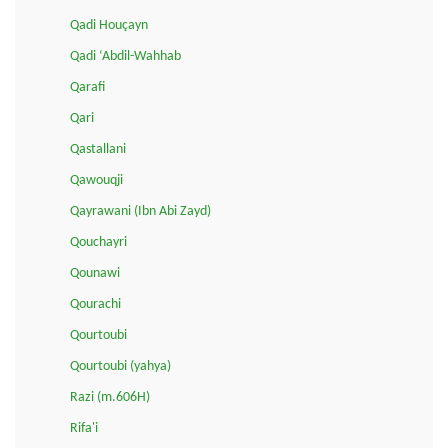
Qadi Houçayn
Qadi ‘Abdil-Wahhab
Qarafi
Qari
Qastallani
Qawouqji
Qayrawani (Ibn Abi Zayd)
Qouchayri
Qounawi
Qourachi
Qourtoubi
Qourtoubi (yahya)
Razi (m.606H)
Rifa'i