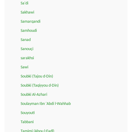
Sa'di
Sakhawi
Samarqandi
Samhoudi
Sanad
Sanouçi
sarakhsi
Sawi
Soubki (Tajou d-Din)
Soubki (Taqiyyou d-Din)
Soubki Al-Azhari
Soulayman Ibn 'Abdi l-Wahhab
Souyouti
Tabbani
Tamimi (Abou l-Fadl)