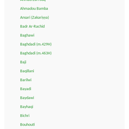
Ahmadou Bamba
Ansari (Zakariyya)
Badr Ar-Rachid
Baghawi
Baghdadi (m.429H)
Baghdadi (m.463H)
Baji
Baqillani
Barilwi
Bayadi
Baydawi
Bayhaqi
Bichri
Bouhouti