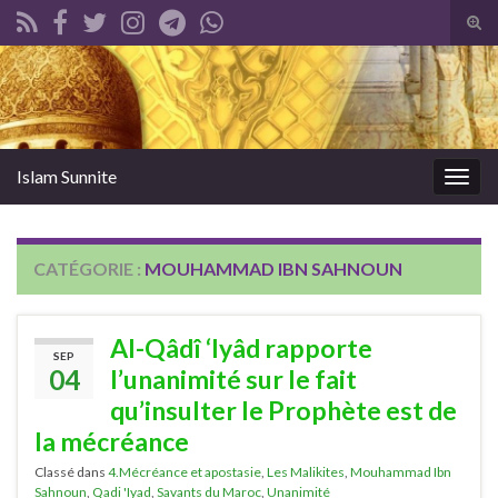
Tog
sear
Search for:
for
Islam Sunnite
Togg
navig
CATÉGORIE :
MOUHAMMAD IBN SAHNOUN
Al-Qâdî ‘Iyâd rapporte
SEP
04
l’unanimité sur le fait
qu’insulter le Prophète est de
la mécréance
Classé dans
4.Mécréance et apostasie
,
Les Malikites
,
Mouhammad Ibn
Sahnoun
,
Qadi 'Iyad
,
Savants du Maroc
,
Unanimité