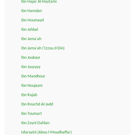
Ibn Hajar Al-Haytami
Ibn Hamdan
Ibn Houmayd
Ibn Jahbal
Ibn Jama'ah
Ibn Jama'ah ('Izzou d-Din)
Ibn Joubayr
Ibn Jouzayy
Ibn Mandhour
Ibn Noujaym
Ibn Rajab
Ibn Rouchd Al-Jadd
Ibn Toumart
Ibn Zayni Dahlan
Isfarayini (Abou l-Moudhaffar)