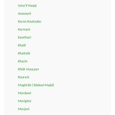
Isma'il Haqqi
Jouwayni
Karan Koutoubo
Karmani
Kawthari
Khalil
Khattabi
Khazin
Khidr Houçayn
Kourani
Maghribi ('Abdoul-Majid)
Mardawi
Marighni
Marjani