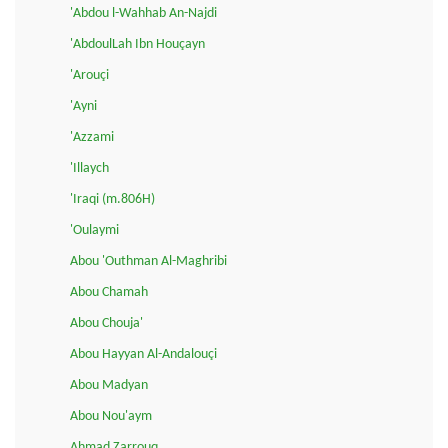
'Abdou l-Wahhab An-Najdi
'AbdoulLah Ibn Houçayn
'Arouçi
'Ayni
'Azzami
'Illaych
'Iraqi (m.806H)
'Oulaymi
Abou 'Outhman Al-Maghribi
Abou Chamah
Abou Chouja'
Abou Hayyan Al-Andalouçi
Abou Madyan
Abou Nou'aym
Ahmad Zarrouq