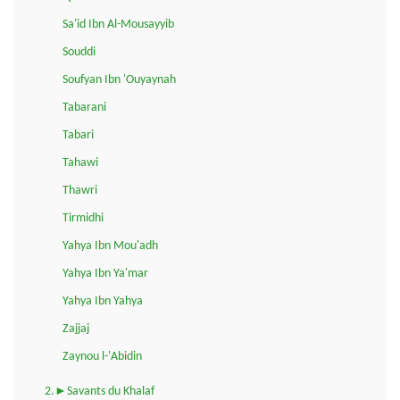
Sa'id Ibn Al-Mousayyib
Souddi
Soufyan Ibn 'Ouyaynah
Tabarani
Tabari
Tahawi
Thawri
Tirmidhi
Yahya Ibn Mou'adh
Yahya Ibn Ya'mar
Yahya Ibn Yahya
Zajjaj
Zaynou l-'Abidin
2.►Savants du Khalaf