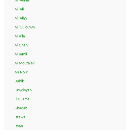
Al-'Adhim
Al-'Ali
Al-'Aliyy
Al-'Oulouww
Al-A'la
Al-Ghani
Al-Jamil
Al-Mouta'ali
An-Nour
Dahik
Fawqiyyah
Fi s-Sama
Ghadab
Istawa
Ityan