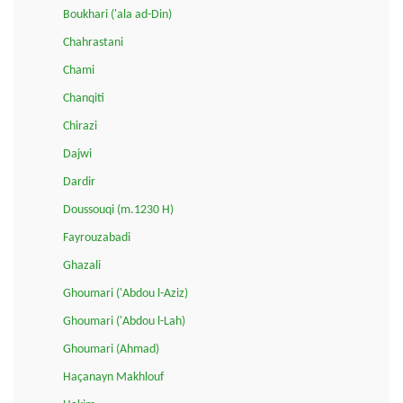
Boukhari ('ala ad-Din)
Chahrastani
Chami
Chanqiti
Chirazi
Dajwi
Dardir
Doussouqi (m.1230 H)
Fayrouzabadi
Ghazali
Ghoumari ('Abdou l-Aziz)
Ghoumari ('Abdou l-Lah)
Ghoumari (Ahmad)
Haçanayn Makhlouf