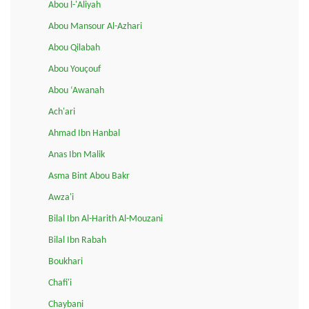
Abou l-'Aliyah
Abou Mansour Al-Azhari
Abou Qilabah
Abou Youçouf
Abou ‘Awanah
Ach'ari
Ahmad Ibn Hanbal
Anas Ibn Malik
Asma Bint Abou Bakr
Awza'i
Bilal Ibn Al-Harith Al-Mouzani
Bilal Ibn Rabah
Boukhari
Chafi'i
Chaybani