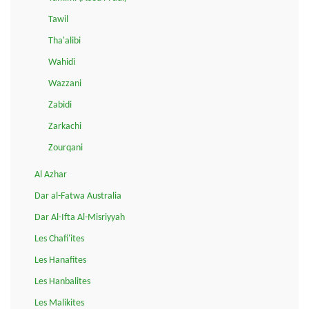
Tawil
Tha'alibi
Wahidi
Wazzani
Zabidi
Zarkachi
Zourqani
Al Azhar
Dar al-Fatwa Australia
Dar Al-Ifta Al-Misriyyah
Les Chafi'ites
Les Hanafites
Les Hanbalites
Les Malikites