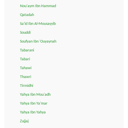
Nou'aym Ibn Hammad
Qatadah
Sa'id Ibn Al-Mousayyib
Souddi
Soufyan Ibn 'Ouyaynah
Tabarani
Tabari
Tahawi
Thawri
Tirmidhi
Yahya Ibn Mou'adh
Yahya Ibn Ya'mar
Yahya Ibn Yahya
Zajjaj