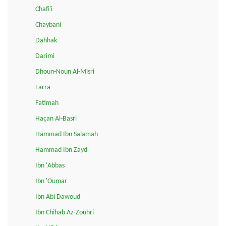
Chafi'i
Chaybani
Dahhak
Darimi
Dhoun-Noun Al-Misri
Farra
Fatimah
Haçan Al-Basri
Hammad Ibn Salamah
Hammad Ibn Zayd
Ibn 'Abbas
Ibn 'Oumar
Ibn Abi Dawoud
Ibn Chihab Az-Zouhri