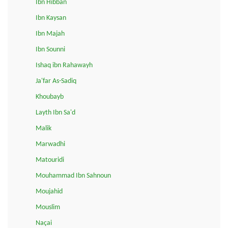
Ibn Hibban
Ibn Kaysan
Ibn Majah
Ibn Sounni
Ishaq ibn Rahawayh
Ja'far As-Sadiq
Khoubayb
Layth Ibn Sa'd
Malik
Marwadhi
Matouridi
Mouhammad Ibn Sahnoun
Moujahid
Mouslim
Naçai