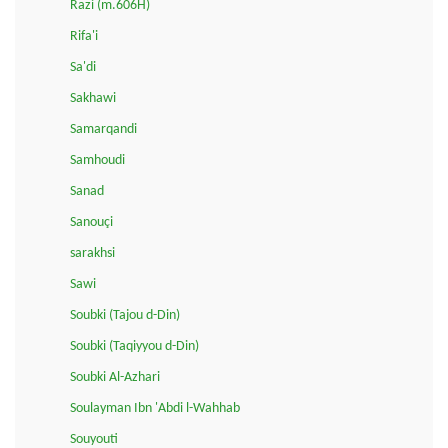
Razi (m.606H)
Rifa'i
Sa'di
Sakhawi
Samarqandi
Samhoudi
Sanad
Sanouçi
sarakhsi
Sawi
Soubki (Tajou d-Din)
Soubki (Taqiyyou d-Din)
Soubki Al-Azhari
Soulayman Ibn 'Abdi l-Wahhab
Souyouti