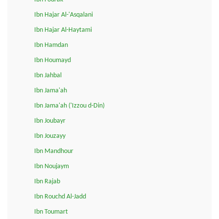
Ibn Hajar Al-'Asqalani
Ibn Hajar Al-Haytami
Ibn Hamdan
Ibn Houmayd
Ibn Jahbal
Ibn Jama'ah
Ibn Jama'ah ('Izzou d-Din)
Ibn Joubayr
Ibn Jouzayy
Ibn Mandhour
Ibn Noujaym
Ibn Rajab
Ibn Rouchd Al-Jadd
Ibn Toumart