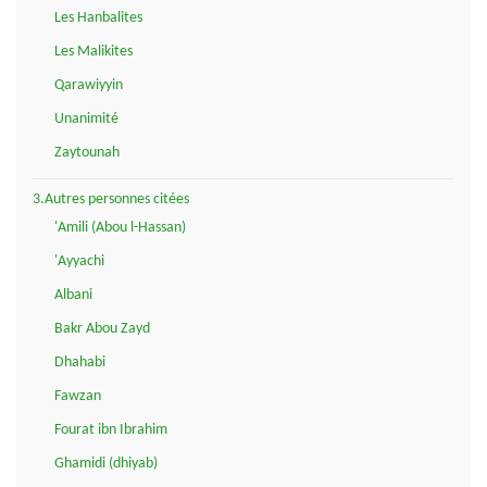
Les Hanbalites
Les Malikites
Qarawiyyin
Unanimité
Zaytounah
3.Autres personnes citées
'Amili (Abou l-Hassan)
'Ayyachi
Albani
Bakr Abou Zayd
Dhahabi
Fawzan
Fourat ibn Ibrahim
Ghamidi (dhiyab)