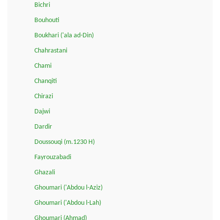
Bichri
Bouhouti
Boukhari ('ala ad-Din)
Chahrastani
Chami
Chanqiti
Chirazi
Dajwi
Dardir
Doussouqi (m.1230 H)
Fayrouzabadi
Ghazali
Ghoumari ('Abdou l-Aziz)
Ghoumari ('Abdou l-Lah)
Ghoumari (Ahmad)