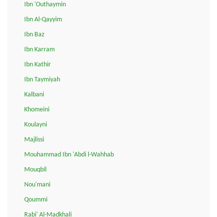
Ibn 'Outhaymin
Ibn Al-Qayyim
Ibn Baz
Ibn Karram
Ibn Kathir
Ibn Taymiyah
Kalbani
Khomeini
Koulayni
Majlissi
Mouhammad Ibn 'Abdi l-Wahhab
Mouqbil
Nou'mani
Qoummi
Rabi' Al-Madkhali