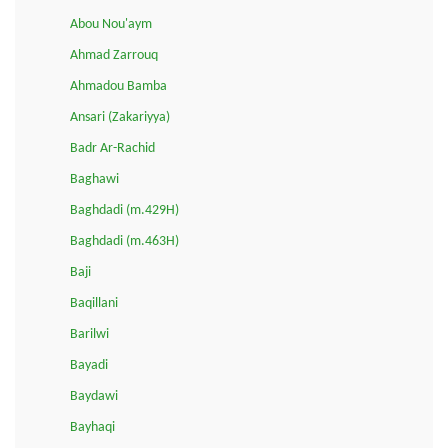
Abou Nou'aym
Ahmad Zarrouq
Ahmadou Bamba
Ansari (Zakariyya)
Badr Ar-Rachid
Baghawi
Baghdadi (m.429H)
Baghdadi (m.463H)
Baji
Baqillani
Barilwi
Bayadi
Baydawi
Bayhaqi