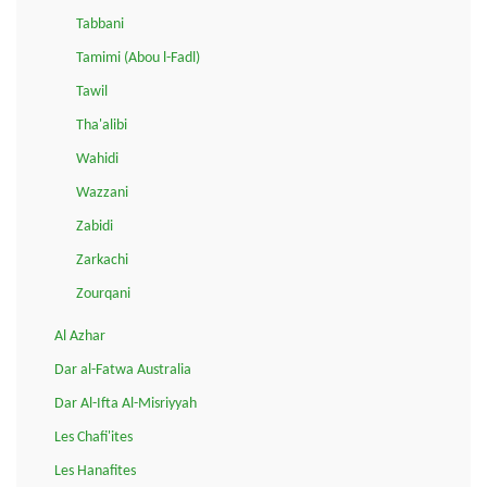
Tabbani
Tamimi (Abou l-Fadl)
Tawil
Tha'alibi
Wahidi
Wazzani
Zabidi
Zarkachi
Zourqani
Al Azhar
Dar al-Fatwa Australia
Dar Al-Ifta Al-Misriyyah
Les Chafi'ites
Les Hanafites