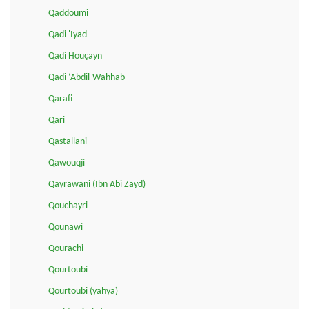
Qaddoumi
Qadi 'Iyad
Qadi Houçayn
Qadi ‘Abdil-Wahhab
Qarafi
Qari
Qastallani
Qawouqji
Qayrawani (Ibn Abi Zayd)
Qouchayri
Qounawi
Qourachi
Qourtoubi
Qourtoubi (yahya)