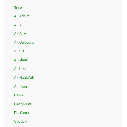
'Inda
Al-'Adhim
Al-'Ali
Al-'Aliyy
Al-'Oulouww
Al-A'la
Al-Ghani
Al-Jamil
Al-Mouta'ali
An-Nour
Dahik
Fawqiyyah
Fi s-Sama
Ghadab