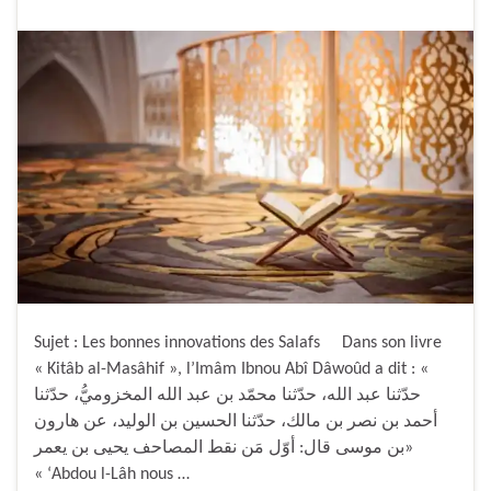
Sujet : Les bonnes innovations des Salafs Dans son livre
« Kitâb al-Masâhif », l’Imâm Ibnou Abî Dâwoûd a dit : «
حدّثنا عبد الله، حدّثنا محمّد بن عبد الله المخزوميُّ، حدّثنا
أحمد بن نصر بن مالك، حدّثنا الحسين بن الوليد، عن هارون
بن موسى قال: أوّل مَن نقط المصاحف يحيى بن يعمر»
« ‘Abdou l-Lâh nous …