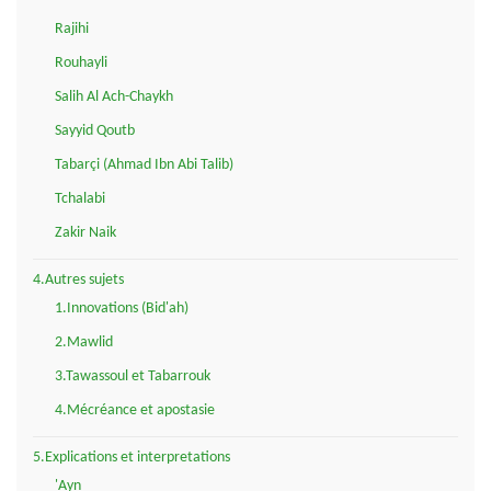
Rajihi
Rouhayli
Salih Al Ach-Chaykh
Sayyid Qoutb
Tabarçi (Ahmad Ibn Abi Talib)
Tchalabi
Zakir Naik
4.Autres sujets
1.Innovations (Bid'ah)
2.Mawlid
3.Tawassoul et Tabarrouk
4.Mécréance et apostasie
5.Explications et interpretations
'Ayn