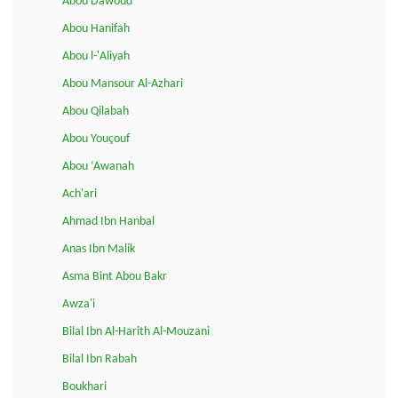
Abou Dawoud
Abou Hanifah
Abou l-'Aliyah
Abou Mansour Al-Azhari
Abou Qilabah
Abou Youçouf
Abou ‘Awanah
Ach'ari
Ahmad Ibn Hanbal
Anas Ibn Malik
Asma Bint Abou Bakr
Awza'i
Bilal Ibn Al-Harith Al-Mouzani
Bilal Ibn Rabah
Boukhari