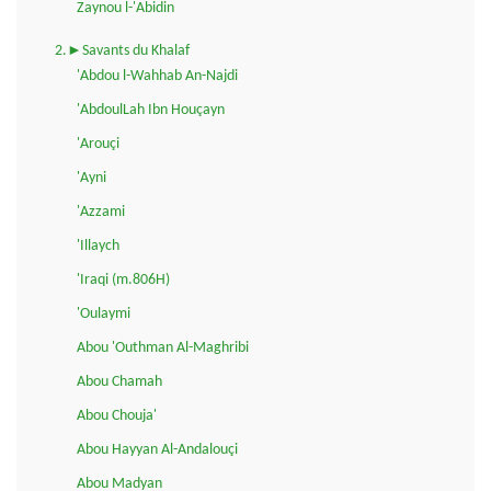
Zaynou l-'Abidin
2.►Savants du Khalaf
'Abdou l-Wahhab An-Najdi
'AbdoulLah Ibn Houçayn
'Arouçi
'Ayni
'Azzami
'Illaych
'Iraqi (m.806H)
'Oulaymi
Abou 'Outhman Al-Maghribi
Abou Chamah
Abou Chouja'
Abou Hayyan Al-Andalouçi
Abou Madyan