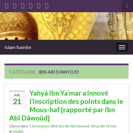
Tog
sea
Search for:
for
Islam Sunnite
Togg
navig
CATÉGORIE :
IBN ABI DAWOUD
Yahyâ Ibn Ya’mar a innové
JUIL
21
l’inscription des points dans le
Mous-haf [rapporté par Ibn
Abî Dâwoûd]
Classé dans
1.Innovations (Bid'ah)
,
Ibn Abi Dawoud
,
Yahya Ibn Ya'mar
,
►Hadith