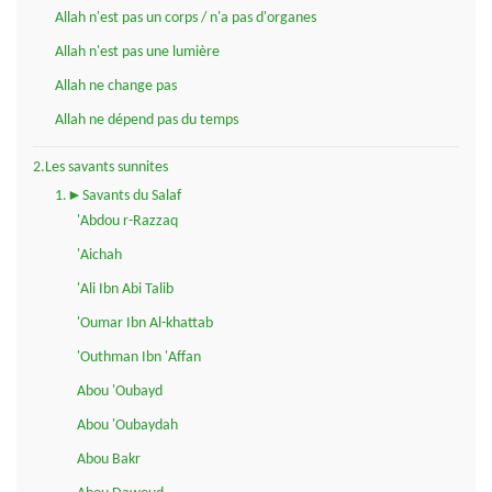
Allah n'est pas un corps / n'a pas d'organes
Allah n'est pas une lumière
Allah ne change pas
Allah ne dépend pas du temps
2.Les savants sunnites
1.►Savants du Salaf
'Abdou r-Razzaq
'Aichah
'Ali Ibn Abi Talib
'Oumar Ibn Al-khattab
'Outhman Ibn 'Affan
Abou 'Oubayd
Abou 'Oubaydah
Abou Bakr