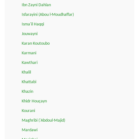
Ibn Zayni Dahlan
Isfarayini (Abou l-Moudhaffar)
Isma'il Haqqi
Jouwayni
Karan Koutoubo
Karmani
Kawthari
Khalil
Khattabi
Khazin
Khidr Houçayn
Kourani
Maghribi ('Abdoul-Majid)
Mardawi