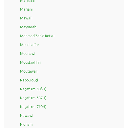
Marighni
Marjani
Mawsili
Mayyarah
Mehmed Zahid Kotku
Moudhaffar
Mounawi
Moustaghfiri
Moutawalli
Naboulouçi
Naçafi (m.508H)
Naçafi (m.537H)
Naçafi (m.710H)
Nawawi
Nidham