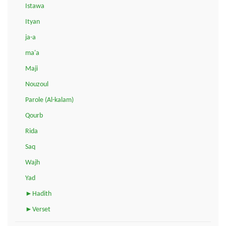
Istawa
Ityan
ja-a
ma'a
Maji
Nouzoul
Parole (Al-kalam)
Qourb
Rida
Saq
Wajh
Yad
►Hadith
►Verset