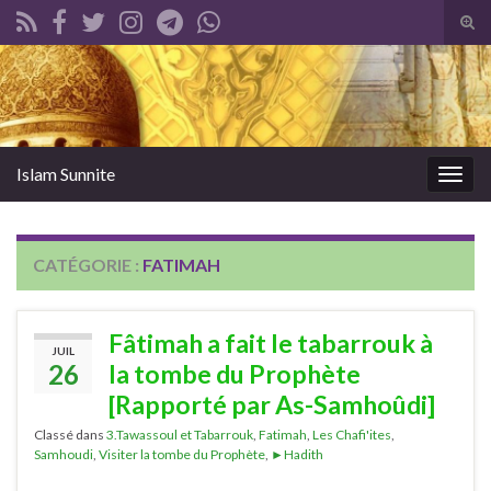
Tog
sear
Search for:
for
Islam Sunnite
Togg
navig
CATÉGORIE :
FATIMAH
Fâtimah a fait le tabarrouk à
JUIL
26
la tombe du Prophète
[Rapporté par As-Samhoûdi]
Classé dans
3.Tawassoul et Tabarrouk
,
Fatimah
,
Les Chafi'ites
,
Samhoudi
,
Visiter la tombe du Prophète
,
►Hadith