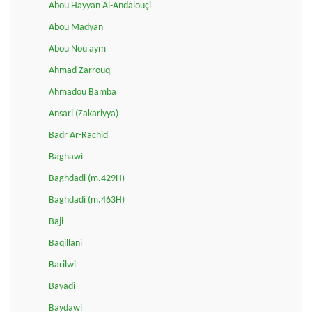
Abou Hayyan Al-Andalouçi
Abou Madyan
Abou Nou'aym
Ahmad Zarrouq
Ahmadou Bamba
Ansari (Zakariyya)
Badr Ar-Rachid
Baghawi
Baghdadi (m.429H)
Baghdadi (m.463H)
Baji
Baqillani
Barilwi
Bayadi
Baydawi