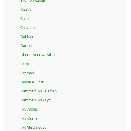
Bilal Ibn Rabah
Boukhari
Chafi'i
Chaybani
Dahhak
Darimi
Dhoun-Noun Al-Misri
Farra
Fatimah
Haçan Al-Basri
Hammad Ibn Salamah
Hammad Ibn Zayd
Ibn 'Abbas
Ibn 'Oumar
Ibn Abi Dawoud