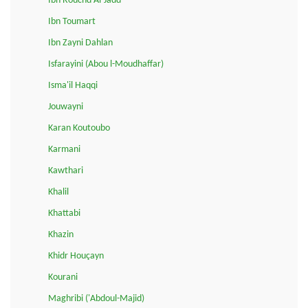
Ibn Rouchd Al-Jadd
Ibn Toumart
Ibn Zayni Dahlan
Isfarayini (Abou l-Moudhaffar)
Isma'il Haqqi
Jouwayni
Karan Koutoubo
Karmani
Kawthari
Khalil
Khattabi
Khazin
Khidr Houçayn
Kourani
Maghribi ('Abdoul-Majid)