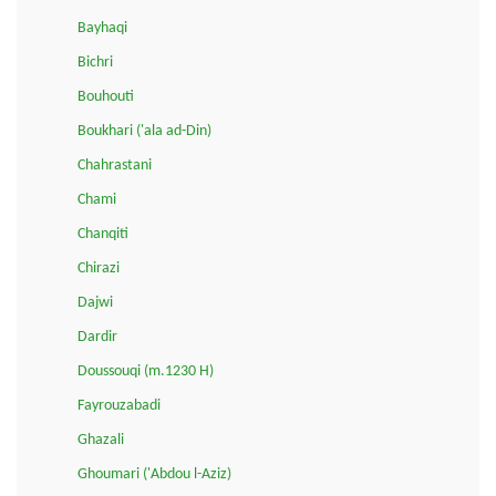
Bayhaqi
Bichri
Bouhouti
Boukhari ('ala ad-Din)
Chahrastani
Chami
Chanqiti
Chirazi
Dajwi
Dardir
Doussouqi (m.1230 H)
Fayrouzabadi
Ghazali
Ghoumari ('Abdou l-Aziz)