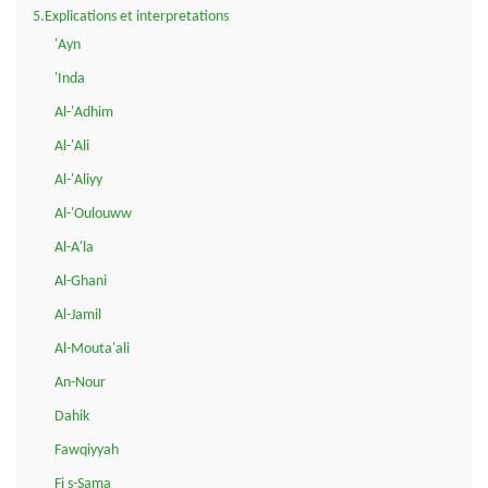
5.Explications et interpretations
'Ayn
'Inda
Al-'Adhim
Al-'Ali
Al-'Aliyy
Al-'Oulouww
Al-A'la
Al-Ghani
Al-Jamil
Al-Mouta'ali
An-Nour
Dahik
Fawqiyyah
Fi s-Sama