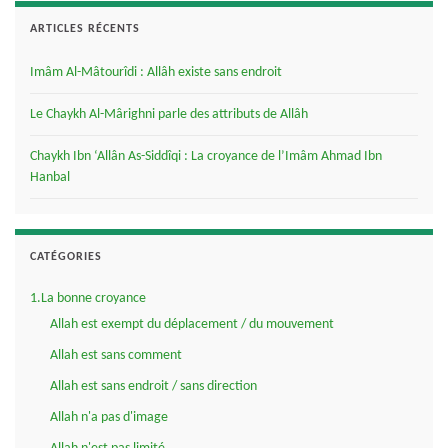
ARTICLES RÉCENTS
Imâm Al-Mâtourîdi : Allâh existe sans endroit
Le Chaykh Al-Mârighni parle des attributs de Allâh
Chaykh Ibn ‘Allân As-Siddîqi : La croyance de l’Imâm Ahmad Ibn
Hanbal
CATÉGORIES
1.La bonne croyance
Allah est exempt du déplacement / du mouvement
Allah est sans comment
Allah est sans endroit / sans direction
Allah n'a pas d'image