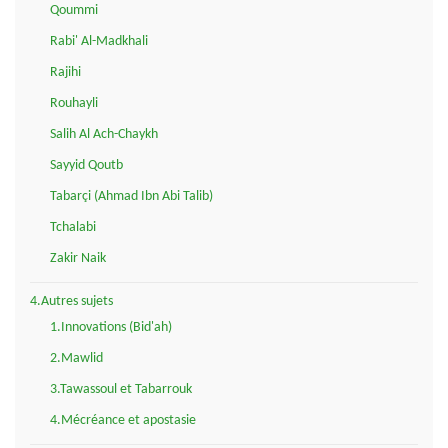
Qoummi
Rabi' Al-Madkhali
Rajihi
Rouhayli
Salih Al Ach-Chaykh
Sayyid Qoutb
Tabarçi (Ahmad Ibn Abi Talib)
Tchalabi
Zakir Naik
4.Autres sujets
1.Innovations (Bid'ah)
2.Mawlid
3.Tawassoul et Tabarrouk
4.Mécréance et apostasie