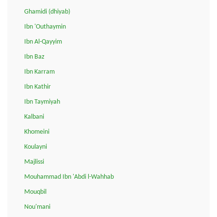
Ghamidi (dhiyab)
Ibn 'Outhaymin
Ibn Al-Qayyim
Ibn Baz
Ibn Karram
Ibn Kathir
Ibn Taymiyah
Kalbani
Khomeini
Koulayni
Majlissi
Mouhammad Ibn 'Abdi l-Wahhab
Mouqbil
Nou'mani