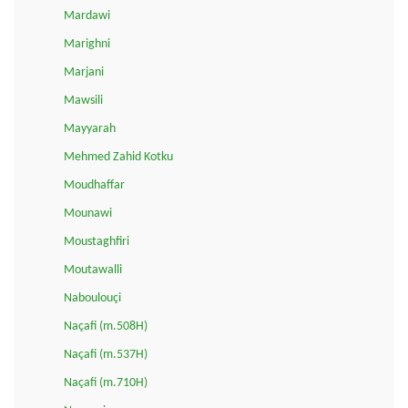
Mardawi
Marighni
Marjani
Mawsili
Mayyarah
Mehmed Zahid Kotku
Moudhaffar
Mounawi
Moustaghfiri
Moutawalli
Naboulouçi
Naçafi (m.508H)
Naçafi (m.537H)
Naçafi (m.710H)