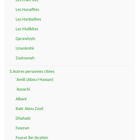
Les Chafi'ites
Les Hanafites
Les Hanbalites
Les Malikites
Qarawiyyin
Unanimité
Zaytounah
3.Autres personnes citées
'Amili (Abou l-Hassan)
'Ayyachi
Albani
Bakr Abou Zayd
Dhahabi
Fawzan
Fourat ibn Ibrahim