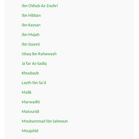
Ibn Chihab Az-Zouhri
Ibn Hibban
Ibn Kaysan
Ibn Majah
Ibn Sounni
Ishaq ibn Rahawayh
Ja'far As-Sadiq
Khoubayb
Layth Ibn Sa'd
Malik
Marwadhi
Matouridi
Mouhammad Ibn Sahnoun
Moujahid