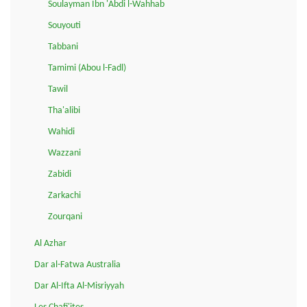
Soulayman Ibn 'Abdi l-Wahhab
Souyouti
Tabbani
Tamimi (Abou l-Fadl)
Tawil
Tha'alibi
Wahidi
Wazzani
Zabidi
Zarkachi
Zourqani
Al Azhar
Dar al-Fatwa Australia
Dar Al-Ifta Al-Misriyyah