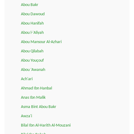
Abou Bakr
Abou Dawoud
Abou Hanifah
Abou l-'Aliyah
Abou Mansour Al-Azhari
Abou Qilabah
Abou Youçouf
Abou ‘Awanah
Ach'ari
Ahmad Ibn Hanbal
Anas Ibn Malik
Asma Bint Abou Bakr
Awza'i
Bilal Ibn Al-Harith Al-Mouzani