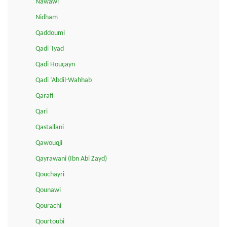
Nawawi
Nidham
Qaddoumi
Qadi 'Iyad
Qadi Houçayn
Qadi ‘Abdil-Wahhab
Qarafi
Qari
Qastallani
Qawouqji
Qayrawani (Ibn Abi Zayd)
Qouchayri
Qounawi
Qourachi
Qourtoubi