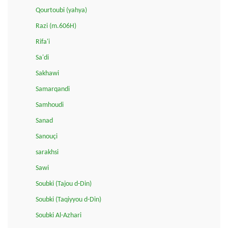
Qourtoubi (yahya)
Razi (m.606H)
Rifa'i
Sa'di
Sakhawi
Samarqandi
Samhoudi
Sanad
Sanouçi
sarakhsi
Sawi
Soubki (Tajou d-Din)
Soubki (Taqiyyou d-Din)
Soubki Al-Azhari