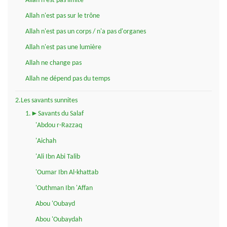
Allah n'est pas limité
Allah n'est pas sur le trône
Allah n'est pas un corps / n'a pas d'organes
Allah n'est pas une lumière
Allah ne change pas
Allah ne dépend pas du temps
2.Les savants sunnites
1.►Savants du Salaf
'Abdou r-Razzaq
'Aichah
'Ali Ibn Abi Talib
'Oumar Ibn Al-khattab
'Outhman Ibn 'Affan
Abou 'Oubayd
Abou 'Oubaydah