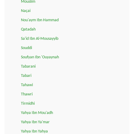
Mouslim
Naçai
Nou'aym Ibn Hammad
Qatadah
Sa'id Ibn Al-Mousayyib
Souddi
Soufyan Ibn 'Ouyaynah
Tabarani
Tabari
Tahawi
Thawri
Tirmidhi
Yahya Ibn Mou'adh
Yahya Ibn Ya'mar
Yahya Ibn Yahya