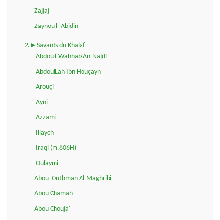
Zajjaj
Zaynou l-'Abidin
2.►Savants du Khalaf
'Abdou l-Wahhab An-Najdi
'AbdoulLah Ibn Houçayn
'Arouçi
'Ayni
'Azzami
'Illaych
'Iraqi (m.806H)
'Oulaymi
Abou 'Outhman Al-Maghribi
Abou Chamah
Abou Chouja'