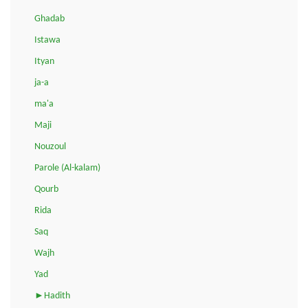
Ghadab
Istawa
Ityan
ja-a
ma'a
Maji
Nouzoul
Parole (Al-kalam)
Qourb
Rida
Saq
Wajh
Yad
►Hadith