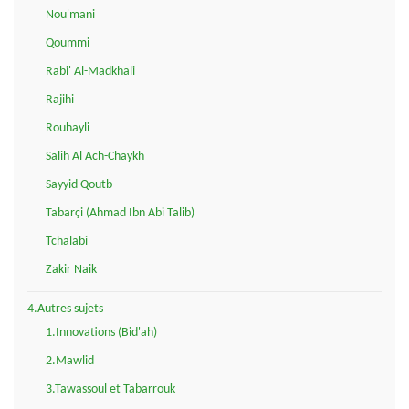
Nou'mani
Qoummi
Rabi' Al-Madkhali
Rajihi
Rouhayli
Salih Al Ach-Chaykh
Sayyid Qoutb
Tabarçi (Ahmad Ibn Abi Talib)
Tchalabi
Zakir Naik
4.Autres sujets
1.Innovations (Bid'ah)
2.Mawlid
3.Tawassoul et Tabarrouk