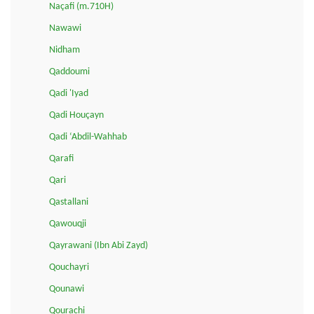
Naçafi (m.710H)
Nawawi
Nidham
Qaddoumi
Qadi 'Iyad
Qadi Houçayn
Qadi ‘Abdil-Wahhab
Qarafi
Qari
Qastallani
Qawouqji
Qayrawani (Ibn Abi Zayd)
Qouchayri
Qounawi
Qourachi