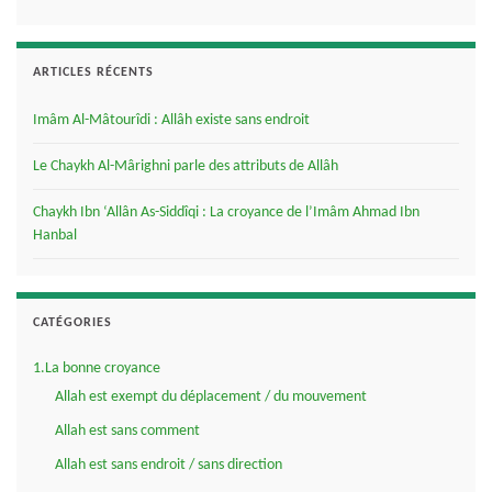
ARTICLES RÉCENTS
Imâm Al-Mâtourîdi : Allâh existe sans endroit
Le Chaykh Al-Mârighni parle des attributs de Allâh
Chaykh Ibn ‘Allân As-Siddîqi : La croyance de l’Imâm Ahmad Ibn
Hanbal
CATÉGORIES
1.La bonne croyance
Allah est exempt du déplacement / du mouvement
Allah est sans comment
Allah est sans endroit / sans direction