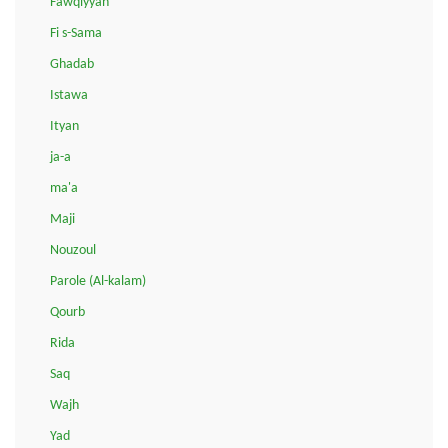
Fawqiyyah
Fi s-Sama
Ghadab
Istawa
Ityan
ja-a
ma'a
Maji
Nouzoul
Parole (Al-kalam)
Qourb
Rida
Saq
Wajh
Yad