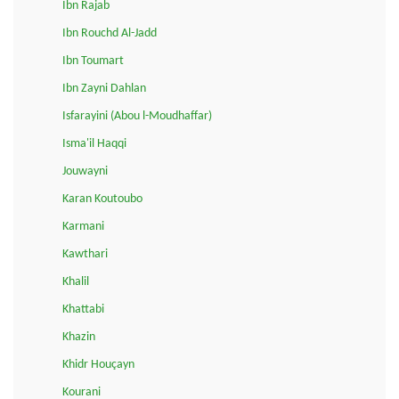
Ibn Rajab
Ibn Rouchd Al-Jadd
Ibn Toumart
Ibn Zayni Dahlan
Isfarayini (Abou l-Moudhaffar)
Isma'il Haqqi
Jouwayni
Karan Koutoubo
Karmani
Kawthari
Khalil
Khattabi
Khazin
Khidr Houçayn
Kourani