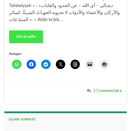
Tahâwiyyah » : «تـعـالى – أي الله – عن الحدود والغايات
والأركان والأعضاء والأدوات لا تحـويه الجهـاتُ السـِتُّ كسائر
المبتَدَعات » « Allâh ta’âlâ …
Lire la suite
Partager :
1 Commentaire
ISLAM SUNNITE