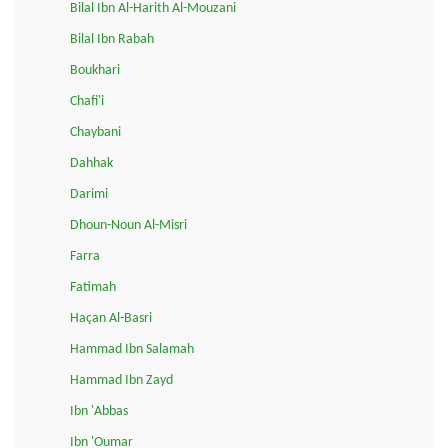
Bilal Ibn Al-Harith Al-Mouzani
Bilal Ibn Rabah
Boukhari
Chafi'i
Chaybani
Dahhak
Darimi
Dhoun-Noun Al-Misri
Farra
Fatimah
Haçan Al-Basri
Hammad Ibn Salamah
Hammad Ibn Zayd
Ibn 'Abbas
Ibn 'Oumar