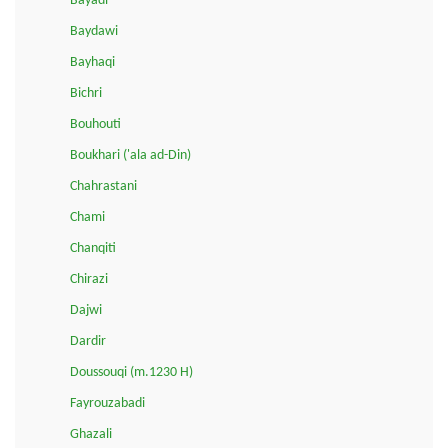
Bayadi
Baydawi
Bayhaqi
Bichri
Bouhouti
Boukhari ('ala ad-Din)
Chahrastani
Chami
Chanqiti
Chirazi
Dajwi
Dardir
Doussouqi (m.1230 H)
Fayrouzabadi
Ghazali