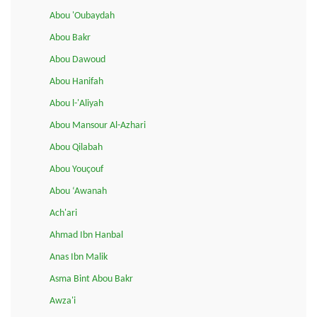
Abou 'Oubaydah
Abou Bakr
Abou Dawoud
Abou Hanifah
Abou l-'Aliyah
Abou Mansour Al-Azhari
Abou Qilabah
Abou Youçouf
Abou ‘Awanah
Ach'ari
Ahmad Ibn Hanbal
Anas Ibn Malik
Asma Bint Abou Bakr
Awza'i