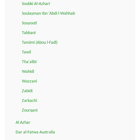
Soubki Al-Azhari
Soulayman Ibn 'Abdi l-Wahhab
Souyouti
Tabbani
Tamimi (Abou l-Fadl)
Tawil
Tha'alibi
Wahidi
Wazzani
Zabidi
Zarkachi
Zourqani
Al Azhar
Dar al-Fatwa Australia