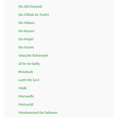
Ibn Abi Dawoud
Ibn Chihab Az-Zouhri
Ibn Hibban
Ibn Kaysan
Ibn Majah
Ibn Sounni
Ishaq ibn Rahawayh
Ja'far As-Sadiq
Khoubayb
Layth Ibn Sa'd
Malik
Marwadhi
Matouridi
Mouhammad Ibn Sahnoun