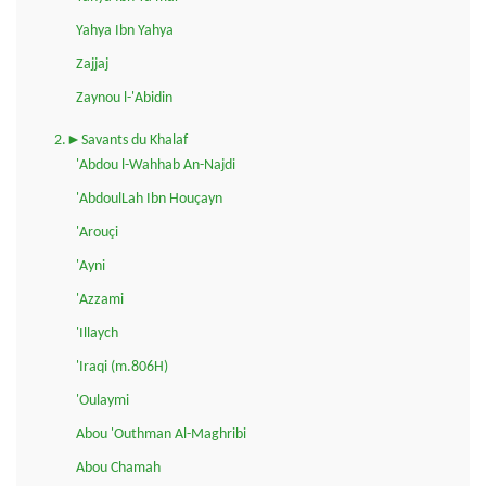
Yahya Ibn Yahya
Zajjaj
Zaynou l-'Abidin
2.►Savants du Khalaf
'Abdou l-Wahhab An-Najdi
'AbdoulLah Ibn Houçayn
'Arouçi
'Ayni
'Azzami
'Illaych
'Iraqi (m.806H)
'Oulaymi
Abou 'Outhman Al-Maghribi
Abou Chamah