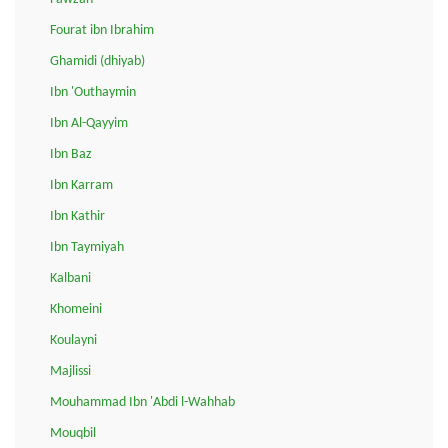
Fourat ibn Ibrahim
Ghamidi (dhiyab)
Ibn 'Outhaymin
Ibn Al-Qayyim
Ibn Baz
Ibn Karram
Ibn Kathir
Ibn Taymiyah
Kalbani
Khomeini
Koulayni
Majlissi
Mouhammad Ibn 'Abdi l-Wahhab
Mouqbil