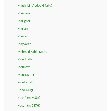
Maghribi ('Abdoul-Majid)
Mardawi
Marighni
Marjani
Mawsili
Mayyarah
Mehmed Zahid Kotku
Moudhaffar
Mounawi
Moustaghfiri
Moutawalli
Naboulouçi
Naçafi (m.508H)
Naçafi (m.537H)