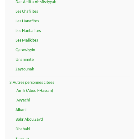
Dar Al-Ifta Al-Misriyyah
Les Chafi'ites
Les Hanafites
Les Hanbalites
Les Malikites
Qarawiyyin
Unanimité
Zaytounah
3.Autres personnes citées
'Amili (Abou l-Hassan)
'Ayyachi
Albani
Bakr Abou Zayd
Dhahabi
Fawzan