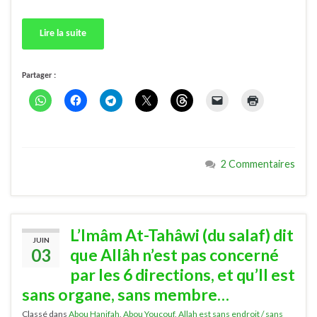
Lire la suite
Partager :
2 Commentaires
L’Imâm At-Tahâwi (du salaf) dit
JUIN
03
que Allâh n’est pas concerné
par les 6 directions, et qu’Il est
sans organe, sans membre…
Classé dans
Abou Hanifah
,
Abou Youçouf
,
Allah est sans endroit / sans