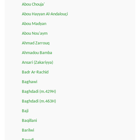
Abou Chouja'
Abou Hayyan Al-Andalouçi
Abou Madyan
Abou Nou'aym
Ahmad Zarrouq
Ahmadou Bamba
Ansari (Zakariyya)
Badr Ar-Rachid
Baghawi
Baghdadi (m.429H)
Baghdadi (m.463H)
Baji
Baqillani
Barilwi