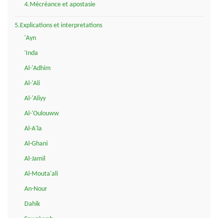
4.Mécréance et apostasie
5.Explications et interpretations
'Ayn
'Inda
Al-'Adhim
Al-'Ali
Al-'Aliyy
Al-'Oulouww
Al-A'la
Al-Ghani
Al-Jamil
Al-Mouta'ali
An-Nour
Dahik