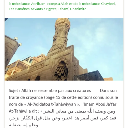
la mécréance
,
Attribuer le corps à Allah est de la mécréance
,
Chaybani
,
Les Hanafites
,
Savants d'Egypte
,
Tahawi
,
Unanimité
Sujet : Allâh ne ressemble pas aux créatures Dans son
traité de croyance (page 13 de cette édition) connu sous le
nom de « Al-‘Aqîdatou t-Tahâwiyyah », l’Imam Aboû Ja’far
At-Tahâwi a dit : « ومن وصف اللَّه بمعنى من معاني البشر
فقد كفر، فمن أبصر هذا اعتبر، وعن مثل قول الكفّار انزجر،
وعلم إنه بصفاته …