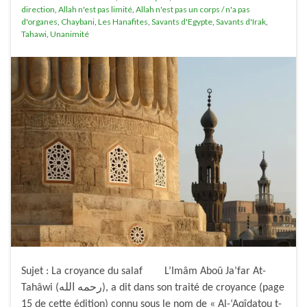
direction
,
Allah n'est pas limité
,
Allah n'est pas un corps / n'a pas
d'organes
,
Chaybani
,
Les Hanafites
,
Savants d'Egypte
,
Savants d'Irak
,
Tahawi
,
Unanimité
Sujet : La croyance du salaf L’Imâm Aboû Ja’far At-
Tahâwi (رحمه الله), a dit dans son traité de croyance (page
15 de cette édition) connu sous le nom de « Al-‘Aqîdatou t-