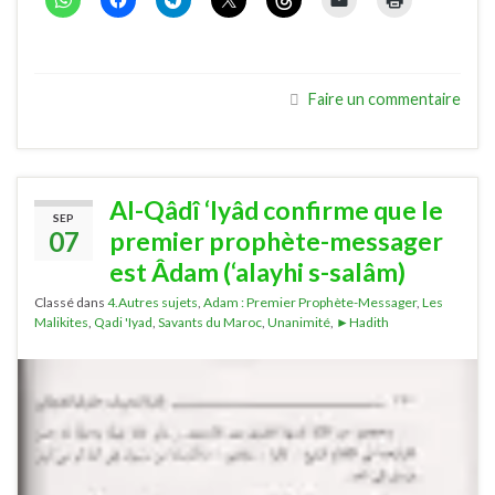
Faire un commentaire
Al-Qâdî ‘Iyâd confirme que le
SEP
07
premier prophète-messager
est Âdam (‘alayhi s-salâm)
Classé dans
4.Autres sujets
,
Adam : Premier Prophète-Messager
,
Les
Malikites
,
Qadi 'Iyad
,
Savants du Maroc
,
Unanimité
,
►Hadith