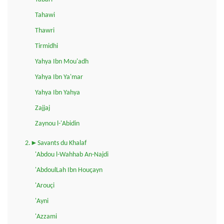
Tahawi
Thawri
Tirmidhi
Yahya Ibn Mou'adh
Yahya Ibn Ya'mar
Yahya Ibn Yahya
Zajjaj
Zaynou l-'Abidin
2.►Savants du Khalaf
'Abdou l-Wahhab An-Najdi
'AbdoulLah Ibn Houçayn
'Arouçi
'Ayni
'Azzami