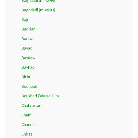
Baghdadi (m.429H)
Baghdadi (m.463H)
Baji
Baqillani
Barilwi
Bayadi
Baydawi
Bayhaqi
Bichri
Bouhouti
Boukhari ('ala ad-Din)
Chahrastani
Chami
Chanqiti
Chirazi