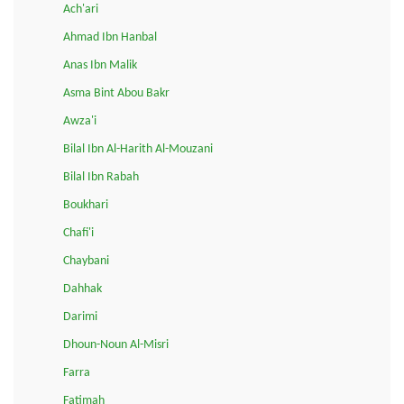
Ach'ari
Ahmad Ibn Hanbal
Anas Ibn Malik
Asma Bint Abou Bakr
Awza'i
Bilal Ibn Al-Harith Al-Mouzani
Bilal Ibn Rabah
Boukhari
Chafi'i
Chaybani
Dahhak
Darimi
Dhoun-Noun Al-Misri
Farra
Fatimah