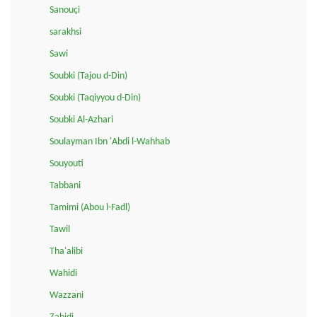
Sanouçi
sarakhsi
Sawi
Soubki (Tajou d-Din)
Soubki (Taqiyyou d-Din)
Soubki Al-Azhari
Soulayman Ibn 'Abdi l-Wahhab
Souyouti
Tabbani
Tamimi (Abou l-Fadl)
Tawil
Tha'alibi
Wahidi
Wazzani