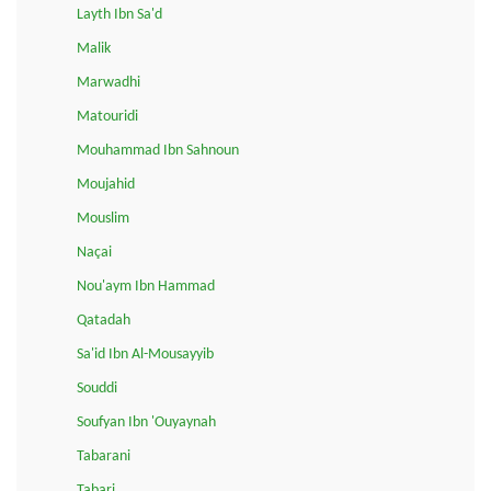
Layth Ibn Sa'd
Malik
Marwadhi
Matouridi
Mouhammad Ibn Sahnoun
Moujahid
Mouslim
Naçai
Nou'aym Ibn Hammad
Qatadah
Sa'id Ibn Al-Mousayyib
Souddi
Soufyan Ibn 'Ouyaynah
Tabarani
Tabari