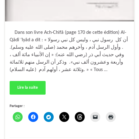
Dans son livre Ach-Chifâ (page 170 de cette édition) Al-
Qâdî ‘Iyâd a dit : « أن كل رسول نبي ، وليس كل نبي رسولا
. وأول الرسل آدم ، وآخرهم محمد (صلى الله عليه وسلم).
وفي حديث أبي ذر (رضي الله عنه): « إن الأنبياء مائة ألف ،
وأربعة وعشرون ألف نبي». وذكر أن الرسل منهم ثلاثمائة
وثلاثة عشر ، أولهم آدم (عليه السلام). » « Tous …
Lire la suite
Partager :