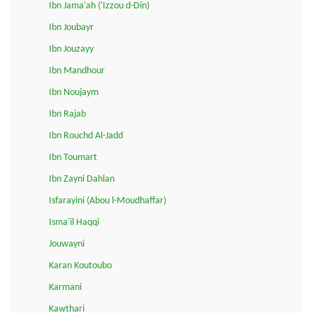
Ibn Jama'ah ('Izzou d-Din)
Ibn Joubayr
Ibn Jouzayy
Ibn Mandhour
Ibn Noujaym
Ibn Rajab
Ibn Rouchd Al-Jadd
Ibn Toumart
Ibn Zayni Dahlan
Isfarayini (Abou l-Moudhaffar)
Isma'il Haqqi
Jouwayni
Karan Koutoubo
Karmani
Kawthari