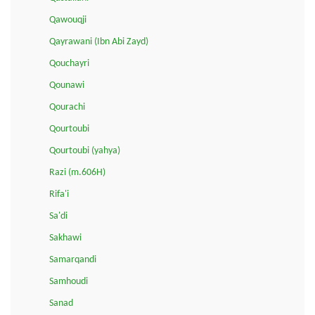
Qawouqji
Qayrawani (Ibn Abi Zayd)
Qouchayri
Qounawi
Qourachi
Qourtoubi
Qourtoubi (yahya)
Razi (m.606H)
Rifa'i
Sa'di
Sakhawi
Samarqandi
Samhoudi
Sanad