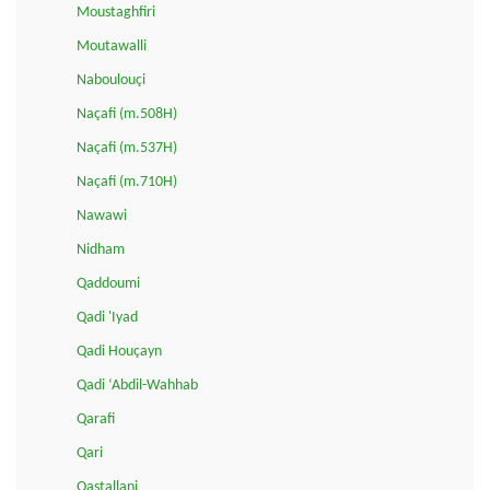
Moustaghfiri
Moutawalli
Naboulouçi
Naçafi (m.508H)
Naçafi (m.537H)
Naçafi (m.710H)
Nawawi
Nidham
Qaddoumi
Qadi 'Iyad
Qadi Houçayn
Qadi ‘Abdil-Wahhab
Qarafi
Qari
Qastallani