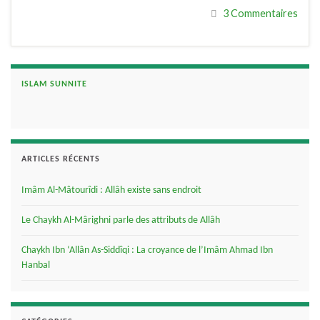
3 Commentaires
ISLAM SUNNITE
ARTICLES RÉCENTS
Imâm Al-Mâtourîdi : Allâh existe sans endroit
Le Chaykh Al-Mârighni parle des attributs de Allâh
Chaykh Ibn ‘Allân As-Siddîqi : La croyance de l’Imâm Ahmad Ibn
Hanbal