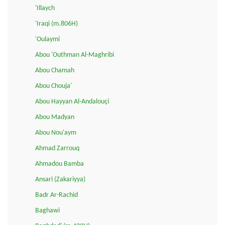
'Illaych
'Iraqi (m.806H)
'Oulaymi
Abou 'Outhman Al-Maghribi
Abou Chamah
Abou Chouja'
Abou Hayyan Al-Andalouçi
Abou Madyan
Abou Nou'aym
Ahmad Zarrouq
Ahmadou Bamba
Ansari (Zakariyya)
Badr Ar-Rachid
Baghawi