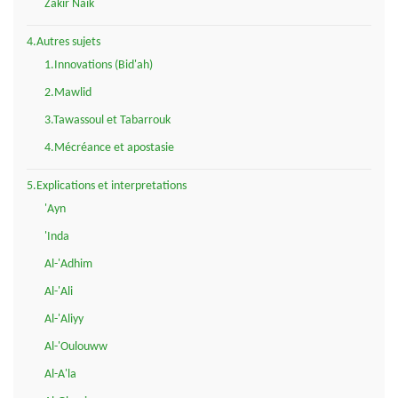
Zakir Naik
4.Autres sujets
1.Innovations (Bid'ah)
2.Mawlid
3.Tawassoul et Tabarrouk
4.Mécréance et apostasie
5.Explications et interpretations
'Ayn
'Inda
Al-'Adhim
Al-'Ali
Al-'Aliyy
Al-'Oulouww
Al-A'la