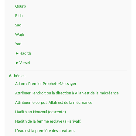
Qourb
Rida
Saq
Wajh
Yad
►Hadith
►Verset
6.thèmes
Adam : Premier Prophète-Messager
Attribuer l'endroit ou la direction à Allah est de la mécréance
Attribuer le corps à Allah est de la mécréance
Hadith an-Nouzoul (descente)
Hadith de la femme esclave (al-jariyah)
L'eau est la première des créatures