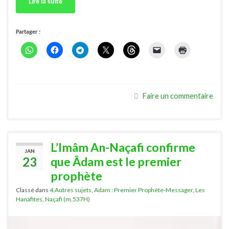
Lire la suite
Partager :
Faire un commentaire
L’Imâm An-Naçafi confirme
JAN
23
que Âdam est le premier
prophète
Classé dans
4.Autres sujets
,
Adam : Premier Prophète-Messager
,
Les
Hanafites
,
Naçafi (m.537H)