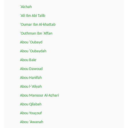
'Aichah
'Ali Ibn Abi Talib
'Oumar Ibn Al-khattab
'Outhman Ibn 'Affan
Abou 'Oubayd
Abou 'Oubaydah
Abou Bakr
Abou Dawoud
Abou Hanifah
Abou l-'Aliyah
Abou Mansour Al-Azhari
Abou Qilabah
Abou Youçouf
Abou ‘Awanah