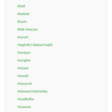
Khalil
Khattabi
Khazin
Khidr Houçayn
Kourani
Maghribi ('Abdoul-Majid)
Mardawi
Marighni
Marjani
Mawsili
Mayyarah
Mehmed Zahid Kotku
Moudhaffar
Mounawi