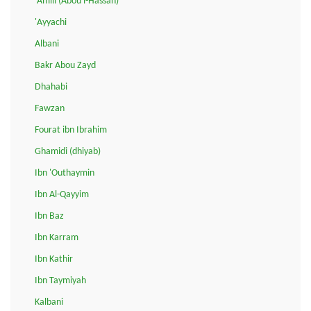
'Amili (Abou l-Hassan)
'Ayyachi
Albani
Bakr Abou Zayd
Dhahabi
Fawzan
Fourat ibn Ibrahim
Ghamidi (dhiyab)
Ibn 'Outhaymin
Ibn Al-Qayyim
Ibn Baz
Ibn Karram
Ibn Kathir
Ibn Taymiyah
Kalbani