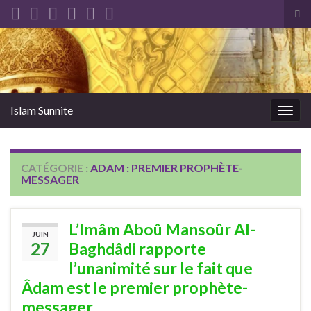
Tog
sea
Search for:
for
Islam Sunnite
Togg
navig
CATÉGORIE :
ADAM : PREMIER PROPHÈTE-
MESSAGER
L’Imâm Aboû Mansoûr Al-
JUIN
27
Baghdâdi rapporte
l’unanimité sur le fait que
Âdam est le premier prophète-
messager