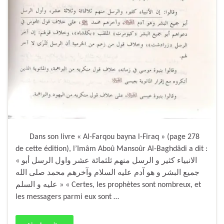
Dans son livre « Al-Farqou bayna l-Firaq » (page 278
de cette édition), l’Imâm Aboû Mansoûr Al-Baghdâdi a dit :
« الانبياء كثير و الرسل منهم ثلثمائة عشر واول الرسل أبو
جميع البشر و هو آدم عليه السلام وآخرهم محمد صلى الله
عليه و السلم » « Certes, les prophètes sont nombreux, et
les messagers parmi eux sont …