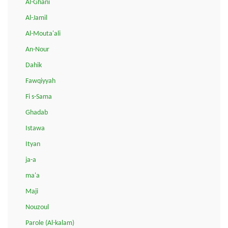
Al-Ghani
Al-Jamil
Al-Mouta'ali
An-Nour
Dahik
Fawqiyyah
Fi s-Sama
Ghadab
Istawa
Ityan
ja-a
ma'a
Maji
Nouzoul
Parole (Al-kalam)