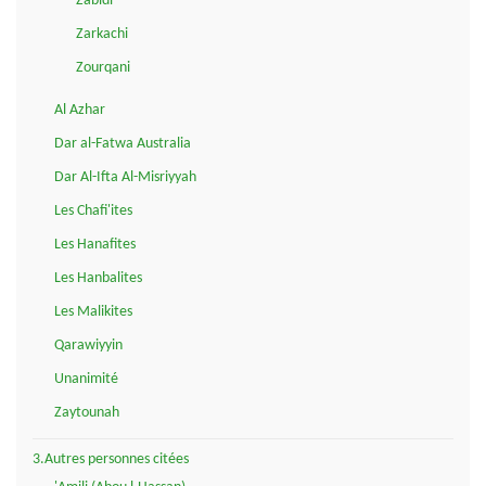
Zabidi
Zarkachi
Zourqani
Al Azhar
Dar al-Fatwa Australia
Dar Al-Ifta Al-Misriyyah
Les Chafi'ites
Les Hanafites
Les Hanbalites
Les Malikites
Qarawiyyin
Unanimité
Zaytounah
3.Autres personnes citées