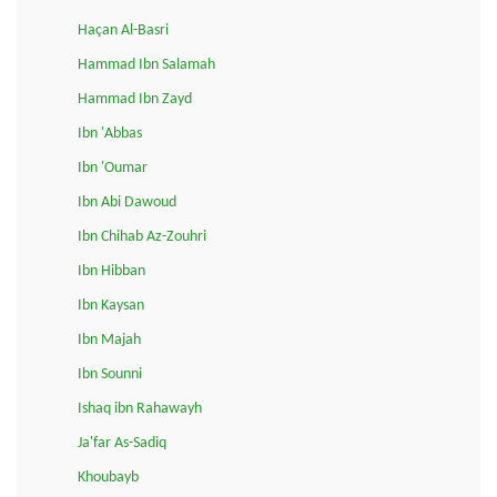
Haçan Al-Basri
Hammad Ibn Salamah
Hammad Ibn Zayd
Ibn 'Abbas
Ibn 'Oumar
Ibn Abi Dawoud
Ibn Chihab Az-Zouhri
Ibn Hibban
Ibn Kaysan
Ibn Majah
Ibn Sounni
Ishaq ibn Rahawayh
Ja'far As-Sadiq
Khoubayb