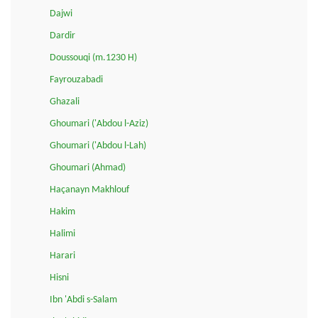
Dajwi
Dardir
Doussouqi (m.1230 H)
Fayrouzabadi
Ghazali
Ghoumari ('Abdou l-Aziz)
Ghoumari ('Abdou l-Lah)
Ghoumari (Ahmad)
Haçanayn Makhlouf
Hakim
Halimi
Harari
Hisni
Ibn 'Abdi s-Salam