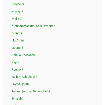
Khomeini
Koulayni
Majlissi
Mouhammad Ibn 'Abdi l-Wahhab
Mouqbil
Nou'mani
Qoummi
Rabi' Al-Madkhali
Rajihi
Rouhayli
Salih Al Ach-Chaykh
Sayyid Qoutb
Tabarçi (Ahmad Ibn Abi Talib)
Tchalabi