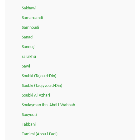
Sakhawi
Samarqandi
Samhoudi
Sanad
Sanouçi
sarakhsi
Sawi
Soubki (Tajou d-Din)
Soubki (Taqiyyou d-Din)
Soubki Al-Azhari
Soulayman Ibn 'Abdi l-Wahhab
Souyouti
Tabbani
Tamimi (Abou l-Fadl)