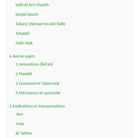
Salih Al Ach-Chaykh
Sayyid Qoutb
Tabarçi (Ahmad Ibn Abi Talib)
Tchalabi
Zakir Naik
4.Autres sujets
1.Innovations (Bid'ah)
2.Mawlid
3.Tawassoul et Tabarrouk
4.Mécréance et apostasie
5.Explications et interpretations
'Ayn
'Inda
Al-'Adhim