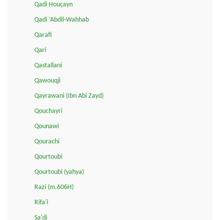
Qadi Houçayn
Qadi ‘Abdil-Wahhab
Qarafi
Qari
Qastallani
Qawouqji
Qayrawani (Ibn Abi Zayd)
Qouchayri
Qounawi
Qourachi
Qourtoubi
Qourtoubi (yahya)
Razi (m.606H)
Rifa'i
Sa'di