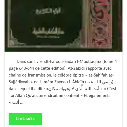
Dans son livre «It-hâfou s-Sâdati l-Mouttaqîn» (tome 4
page 643-644 de cette édition), Az-Zabîdi rapporte avec
chaîne de transmission, le célèbre épître « as-Sahîfah as-
Sajjâdiyyah » de L’Imâm Zaynou l-‘Âbidîn (رضي الله عنه)
dans lequel il a dit : «أنت الله الَّذي لا يَحويك مكان » « C’est
Toi Allâh Qu’aucun endroit ne contient » Et également:
« أنت …
Lire la suite