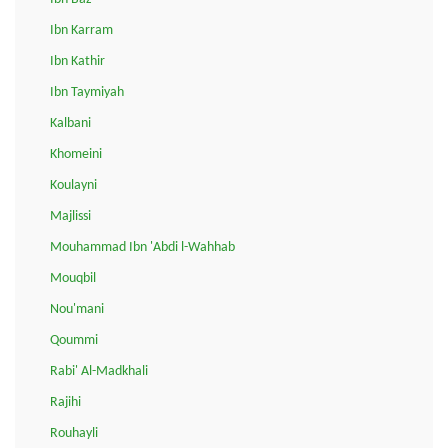
Ibn Karram
Ibn Kathir
Ibn Taymiyah
Kalbani
Khomeini
Koulayni
Majlissi
Mouhammad Ibn 'Abdi l-Wahhab
Mouqbil
Nou'mani
Qoummi
Rabi' Al-Madkhali
Rajihi
Rouhayli