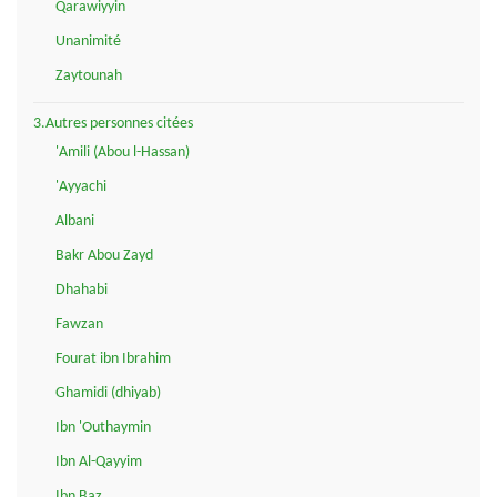
Qarawiyyin
Unanimité
Zaytounah
3.Autres personnes citées
'Amili (Abou l-Hassan)
'Ayyachi
Albani
Bakr Abou Zayd
Dhahabi
Fawzan
Fourat ibn Ibrahim
Ghamidi (dhiyab)
Ibn 'Outhaymin
Ibn Al-Qayyim
Ibn Baz