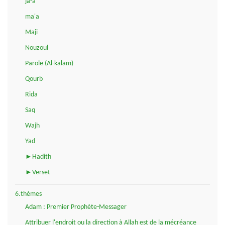
ja-a
ma'a
Maji
Nouzoul
Parole (Al-kalam)
Qourb
Rida
Saq
Wajh
Yad
►Hadith
►Verset
6.thèmes
Adam : Premier Prophète-Messager
Attribuer l'endroit ou la direction à Allah est de la mécréance