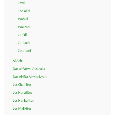
Tawil
Tha'alibi
Wahidi
Wazzani
Zabidi
Zarkachi
Zourqani
Al Azhar
Dar al-Fatwa Australia
Dar Al-Ifta Al-Misriyyah
Les Chafi'ites
Les Hanafites
Les Hanbalites
Les Malikites