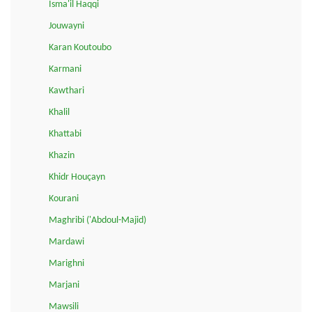
Isma'il Haqqi
Jouwayni
Karan Koutoubo
Karmani
Kawthari
Khalil
Khattabi
Khazin
Khidr Houçayn
Kourani
Maghribi ('Abdoul-Majid)
Mardawi
Marighni
Marjani
Mawsili