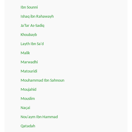
Ibn Sounni
Ishaq ibn Rahawayh
Ja'far As-Sadiq
Khoubayb
Layth Ibn Sa'd
Malik
Marwadhi
Matouridi
Mouhammad Ibn Sahnoun
Moujahid
Mouslim
Naçai
Nou'aym Ibn Hammad
Qatadah