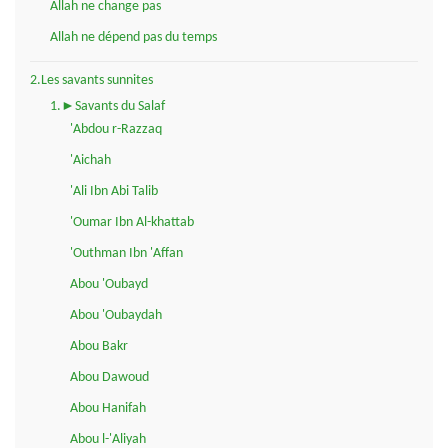
Allah ne change pas
Allah ne dépend pas du temps
2.Les savants sunnites
1.►Savants du Salaf
'Abdou r-Razzaq
'Aichah
'Ali Ibn Abi Talib
'Oumar Ibn Al-khattab
'Outhman Ibn 'Affan
Abou 'Oubayd
Abou 'Oubaydah
Abou Bakr
Abou Dawoud
Abou Hanifah
Abou l-'Aliyah