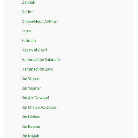
Dahhak
Darimi
Dhoun-Noun Al-Misri
Farra
Fatimah
Haçan Al-Basri
Hammad Ibn Salamah
Hammad Ibn Zayd
Ibn 'Abbas
Ibn 'Oumar
Ibn Abi Dawoud
Ibn Chihab Az-Zouhri
Ibn Hibban
Ibn Kaysan
Ibn Majah