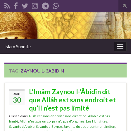
Tog
sear
Search for:
for
Islam Sunnite
Togg
navig
TAG:
ZAYNOU L-3ABIDIN
L’Imâm Zaynou l-‘Âbidîn dit
JUIN
30
que Allâh est sans endroit et
qu’Il n’est pas limité
Classé dans
Allah est sans endroit / sans direction
,
Allah n'est pas
limité
,
Allah n'est pas un corps / n'a pas d'organes
,
Les Hanafites
,
Savants d'Arabie
,
Savants d'Egypte
,
Savants du sous-continent Indien
,