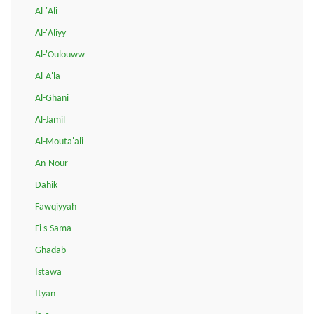
Al-'Ali
Al-'Aliyy
Al-'Oulouww
Al-A'la
Al-Ghani
Al-Jamil
Al-Mouta'ali
An-Nour
Dahik
Fawqiyyah
Fi s-Sama
Ghadab
Istawa
Ityan