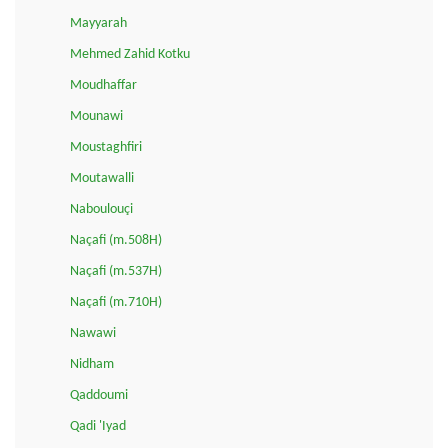
Mayyarah
Mehmed Zahid Kotku
Moudhaffar
Mounawi
Moustaghfiri
Moutawalli
Naboulouçi
Naçafi (m.508H)
Naçafi (m.537H)
Naçafi (m.710H)
Nawawi
Nidham
Qaddoumi
Qadi 'Iyad