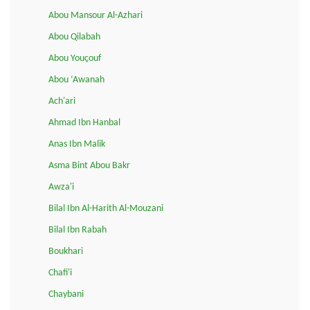
Abou Mansour Al-Azhari
Abou Qilabah
Abou Youçouf
Abou ‘Awanah
Ach'ari
Ahmad Ibn Hanbal
Anas Ibn Malik
Asma Bint Abou Bakr
Awza'i
Bilal Ibn Al-Harith Al-Mouzani
Bilal Ibn Rabah
Boukhari
Chafi'i
Chaybani