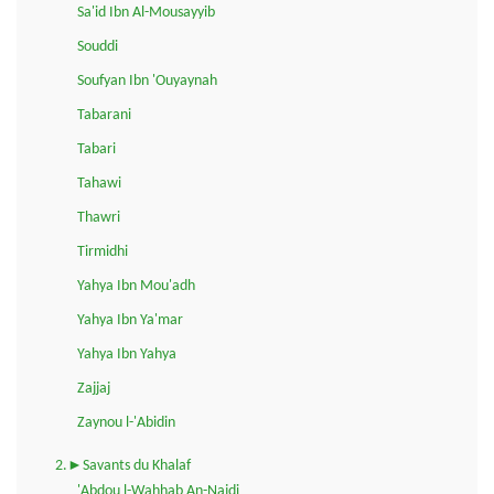
Sa'id Ibn Al-Mousayyib
Souddi
Soufyan Ibn 'Ouyaynah
Tabarani
Tabari
Tahawi
Thawri
Tirmidhi
Yahya Ibn Mou'adh
Yahya Ibn Ya'mar
Yahya Ibn Yahya
Zajjaj
Zaynou l-'Abidin
2.►Savants du Khalaf
'Abdou l-Wahhab An-Najdi