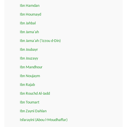
Ibn Hamdan
Ibn Houmayd
Ibn Jahbal
Ibn Jama'ah
Ibn Jama'ah ('Izzou d-Din)
Ibn Joubayr
Ibn Jouzayy
Ibn Mandhour
Ibn Noujaym
Ibn Rajab
Ibn Rouchd Al-Jadd
Ibn Toumart
Ibn Zayni Dahlan
Isfarayini (Abou l-Moudhaffar)