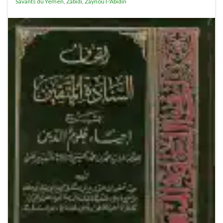
Savants du Yemen
,
Zabidi
,
Zaynou l-'Abidin