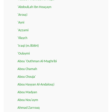
'AbdoulLah Ibn Houçayn
'Arouçi
'Ayni
'Azzami
'Illaych
'Iraqi (m.806H)
'Oulaymi
Abou 'Outhman Al-Maghribi
Abou Chamah
Abou Chouja'
Abou Hayyan Al-Andalouçi
Abou Madyan
Abou Nou'aym
Ahmad Zarrouq