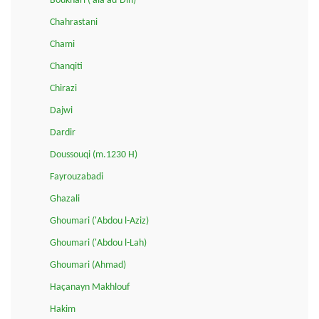
Boukhari ('ala ad-Din)
Chahrastani
Chami
Chanqiti
Chirazi
Dajwi
Dardir
Doussouqi (m.1230 H)
Fayrouzabadi
Ghazali
Ghoumari ('Abdou l-Aziz)
Ghoumari ('Abdou l-Lah)
Ghoumari (Ahmad)
Haçanayn Makhlouf
Hakim