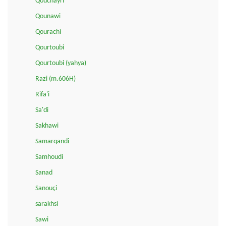
Qouchayri
Qounawi
Qourachi
Qourtoubi
Qourtoubi (yahya)
Razi (m.606H)
Rifa'i
Sa'di
Sakhawi
Samarqandi
Samhoudi
Sanad
Sanouçi
sarakhsi
Sawi