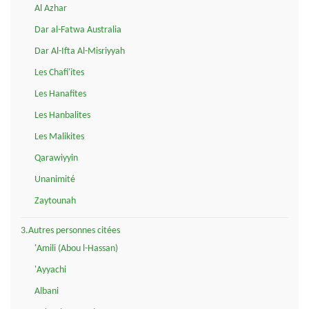
Al Azhar
Dar al-Fatwa Australia
Dar Al-Ifta Al-Misriyyah
Les Chafi'ites
Les Hanafites
Les Hanbalites
Les Malikites
Qarawiyyin
Unanimité
Zaytounah
3.Autres personnes citées
'Amili (Abou l-Hassan)
'Ayyachi
Albani