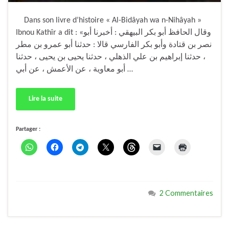
Dans son livre d’histoire « Al-Bidâyah wa n-Nihâyah »
Ibnou Kathîr a dit : «وقال الحافظ أبو بكر البيهقي : أخبرنا أبو
نصر بن قتادة وأبو بكر الفارسي قالا : حدثنا أبو عمرو بن مطر
، حدثنا إبراهيم بن علي الذهلي ، حدثنا يحيى بن يحيى ، حدثنا
أبو معاوية ، عن الأعمش ، عن أبي …
Lire la suite
Partager :
2 Commentaires