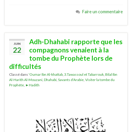
Faire un commentaire
Adh-Dhahabi rapporte que les
JUIN
22
compagnons venaient à la
tombe du Prophète lors de
difficultés
Classé dans
'Oumar Ibn Al-khattab
,
3.Tawassoul et Tabarrouk
,
Bilal Ibn
Al-Harith Al-Mouzani
,
Dhahabi
,
Savants d'Arabie
,
Visiter la tombe du
Prophète
,
►Hadith