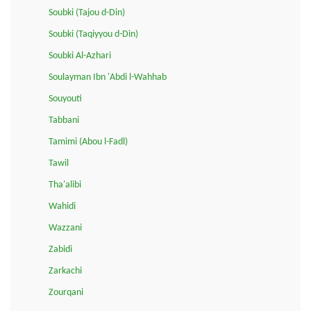
Soubki (Tajou d-Din)
Soubki (Taqiyyou d-Din)
Soubki Al-Azhari
Soulayman Ibn 'Abdi l-Wahhab
Souyouti
Tabbani
Tamimi (Abou l-Fadl)
Tawil
Tha'alibi
Wahidi
Wazzani
Zabidi
Zarkachi
Zourqani