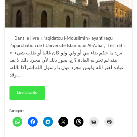
Dans le livre « ‘aqîdatou l-Mouslimîn» ayant reçu
l’approbation de l’Université Islamique Al-Azhar, il est dit :
« س: ما حكم نداء نبي أو ولي ولو كان غائبا أو طلب شيء
منه لم تجر به العادة ؟ ج: يجوز ذلك لأن مجرد ذلك لا يعد
عبادة لغير الله وليس مجرد قول يا رسول الله إشراكا بالله،
وقد …
Lire la suite
Partager :