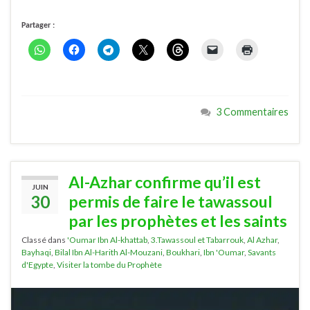
Partager :
3 Commentaires
Al-Azhar confirme qu’il est
JUIN
30
permis de faire le tawassoul
par les prophètes et les saints
Classé dans
'Oumar Ibn Al-khattab
,
3.Tawassoul et Tabarrouk
,
Al Azhar
,
Bayhaqi
,
Bilal Ibn Al-Harith Al-Mouzani
,
Boukhari
,
Ibn 'Oumar
,
Savants
d'Egypte
,
Visiter la tombe du Prophète