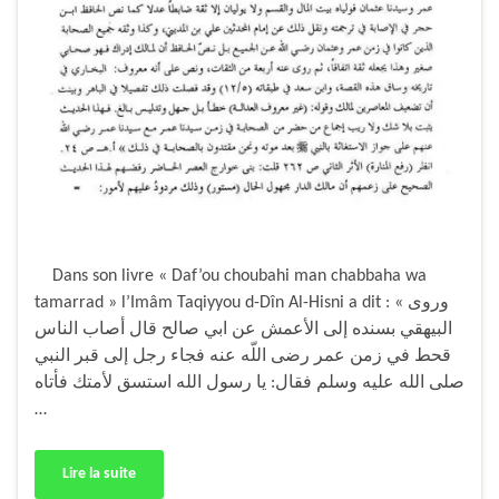
Dans son livre « Daf’ou choubahi man chabbaha wa
tamarrad » l’Imâm Taqiyyou d-Dîn Al-Hisni a dit : « وروى
البيهقي بسنده إلى الأعمش عن ابي صالح قال أصاب الناس
قحط في زمن عمر رضى اللّه عنه فجاء رجل إلى قبر النبي
صلى الله عليه وسلم فقال: يا رسول الله استسق لأمتك فأتاه
…
Lire la suite