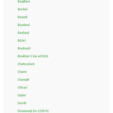
Baqillani
Barilwi
Bayadi
Baydawi
Bayhaqi
Bichri
Bouhouti
Boukhari ('ala ad-Din)
Chahrastani
Chami
Chanqiti
Chirazi
Dajwi
Dardir
Doussouqi (m.1230 H)