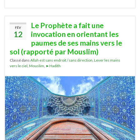
Le Prophète a fait une
FÉV
12
invocation en orientant les
paumes de ses mains vers le
sol (rapporté par Mouslim)
Classé dans
Allah est sans endroit / sans direction
,
Lever les mains
vers le ciel
,
Mouslim
,
►Hadith