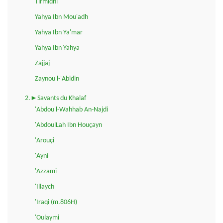
Tirmidhi
Yahya Ibn Mou'adh
Yahya Ibn Ya'mar
Yahya Ibn Yahya
Zajjaj
Zaynou l-'Abidin
2.►Savants du Khalaf
'Abdou l-Wahhab An-Najdi
'AbdoulLah Ibn Houçayn
'Arouçi
'Ayni
'Azzami
'Illaych
'Iraqi (m.806H)
'Oulaymi