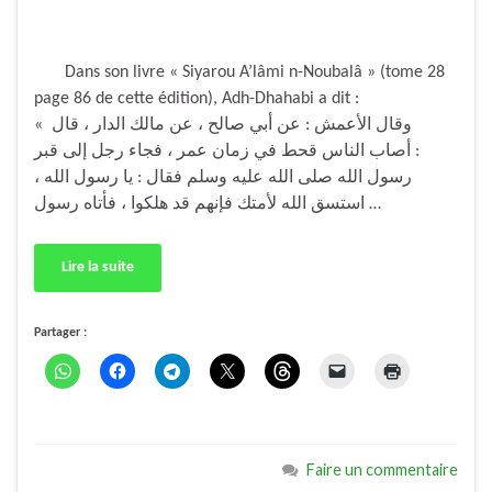
Dans son livre « Siyarou A’lâmi n-Noubalâ » (tome 28
page 86 de cette édition), Adh-Dhahabi a dit :
« وقال الأعمش : عن أبي صالح ، عن مالك الدار ، قال
: أصاب الناس قحط في زمان عمر ، فجاء رجل إلى قبر
رسول الله صلى الله عليه وسلم فقال : يا رسول الله ،
استسق الله لأمتك فإنهم قد هلكوا ، فأتاه رسول …
Lire la suite
Partager :
Faire un commentaire