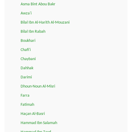
Asma Bint Abou Bakr
Awza'i
Bilal Ibn Al-Harith Al-Mouzani
Bilal Ibn Rabah
Boukhari
Chafi'i
Chaybani
Dahhak
Darimi
Dhoun-Noun Al-Misri
Farra
Fatimah
Haçan Al-Basri
Hammad Ibn Salamah