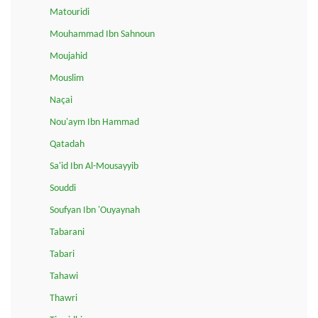
Matouridi
Mouhammad Ibn Sahnoun
Moujahid
Mouslim
Naçai
Nou'aym Ibn Hammad
Qatadah
Sa'id Ibn Al-Mousayyib
Souddi
Soufyan Ibn 'Ouyaynah
Tabarani
Tabari
Tahawi
Thawri