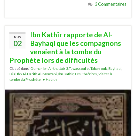
3 Commentaires
Ibn Kathîr rapporte de Al-
NOV
02
Bayhaqi que les compagnons
venaient à la tombe du
Prophète lors de difficultés
Classé dans
'Oumar Ibn Al-khattab
,
3.Tawassoul et Tabarrouk
,
Bayhaqi
,
Bilal Ibn Al-Harith Al-Mouzani
,
Ibn Kathir
,
Les Chafi'ites
,
Visiter la
tombe du Prophète
,
►Hadith