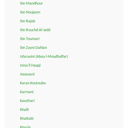
Ibn Mandhour
Ibn Noujaym
Ibn Rajab
Ibn Rouchd Al-Jadd
Ibn Toumart
Ibn Zayni Dahlan
Isfarayini (Abou l-Moudhaffar)
Isma'il Haqqi
Jouwayni
Karan Koutoubo
Karmani
Kawthari
Khalil
Khattabi
Khazin