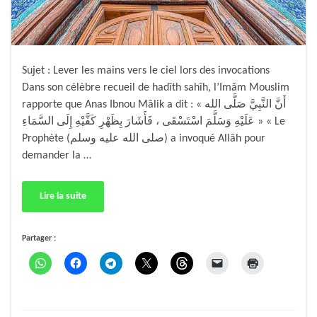
Sujet : Lever les mains vers le ciel lors des invocations
Dans son célèbre recueil de hadîth sahîh, l’Imâm Mouslim
rapporte que Anas Ibnou Mâlik a dit : « أَنَّ النَّبِيَّ صَلَّى الله
عَلَيْهِ وَسَلَّمَ اسْتَسْقَى ، فَأَشَارَ بِظَهْرِ كَفَّيْهِ إِلَى السَّمَاءِ » « Le
Prophète (صلى الله عليه وسلم) a invoqué Allâh pour
demander la …
Lire la suite
Partager :