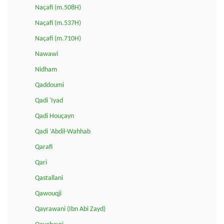
Naçafi (m.508H)
Naçafi (m.537H)
Naçafi (m.710H)
Nawawi
Nidham
Qaddoumi
Qadi 'Iyad
Qadi Houçayn
Qadi ‘Abdil-Wahhab
Qarafi
Qari
Qastallani
Qawouqji
Qayrawani (Ibn Abi Zayd)