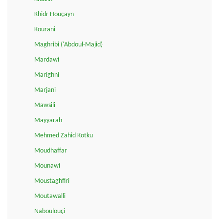
Khidr Houçayn
Kourani
Maghribi ('Abdoul-Majid)
Mardawi
Marighni
Marjani
Mawsili
Mayyarah
Mehmed Zahid Kotku
Moudhaffar
Mounawi
Moustaghfiri
Moutawalli
Naboulouçi