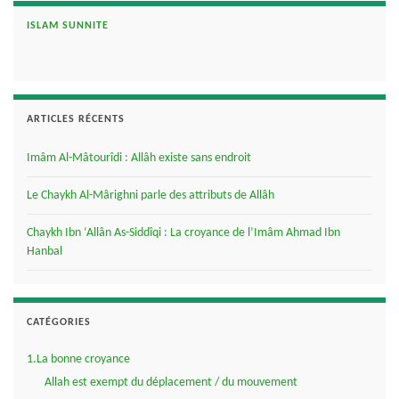
ISLAM SUNNITE
ARTICLES RÉCENTS
Imâm Al-Mâtourîdi : Allâh existe sans endroit
Le Chaykh Al-Mârighni parle des attributs de Allâh
Chaykh Ibn ‘Allân As-Siddîqi : La croyance de l’Imâm Ahmad Ibn
Hanbal
CATÉGORIES
1.La bonne croyance
Allah est exempt du déplacement / du mouvement