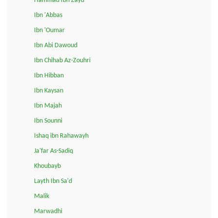
Hammad Ibn Zayd
Ibn 'Abbas
Ibn 'Oumar
Ibn Abi Dawoud
Ibn Chihab Az-Zouhri
Ibn Hibban
Ibn Kaysan
Ibn Majah
Ibn Sounni
Ishaq ibn Rahawayh
Ja'far As-Sadiq
Khoubayb
Layth Ibn Sa'd
Malik
Marwadhi