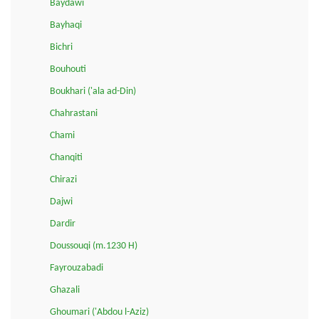
Baydawi
Bayhaqi
Bichri
Bouhouti
Boukhari ('ala ad-Din)
Chahrastani
Chami
Chanqiti
Chirazi
Dajwi
Dardir
Doussouqi (m.1230 H)
Fayrouzabadi
Ghazali
Ghoumari ('Abdou l-Aziz)