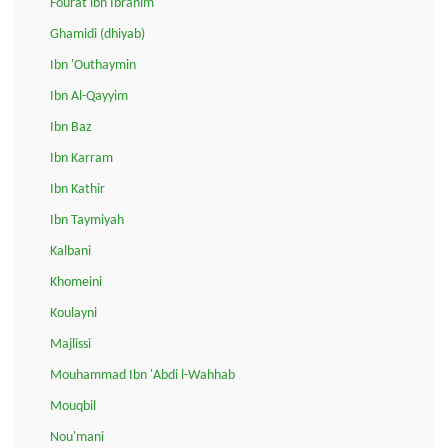
Fourat ibn Ibrahim
Ghamidi (dhiyab)
Ibn 'Outhaymin
Ibn Al-Qayyim
Ibn Baz
Ibn Karram
Ibn Kathir
Ibn Taymiyah
Kalbani
Khomeini
Koulayni
Majlissi
Mouhammad Ibn 'Abdi l-Wahhab
Mouqbil
Nou'mani