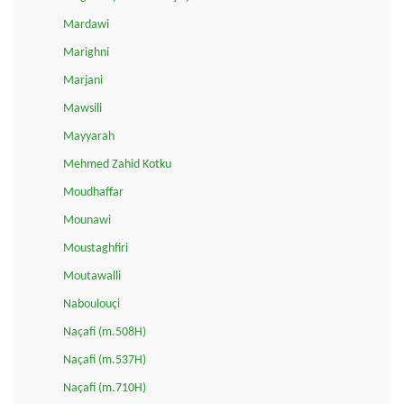
Mardawi
Marighni
Marjani
Mawsili
Mayyarah
Mehmed Zahid Kotku
Moudhaffar
Mounawi
Moustaghfiri
Moutawalli
Naboulouçi
Naçafi (m.508H)
Naçafi (m.537H)
Naçafi (m.710H)