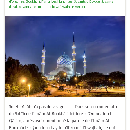
d'organes
,
Boukhari
,
Farra
,
Les Hanafites
,
Savants d'Egypte
,
Savants
d'Irak
,
Savants de Turquie
,
Thawri
,
Wajh
,
►Verset
Sujet : Allâh n’a pas de visage. Dans son commentaire
du Sahîh de l’Imâm Al-Boukhâri intitulé « ‘Oumdatou l-
Qâri », après avoir mentionné la parole de l’Imâm Al-
Boukhâri : « {koullou chay-in hâlikoun illâ wajhah} ce qui