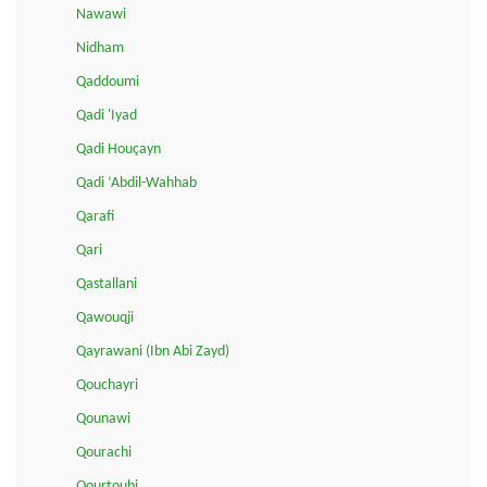
Nawawi
Nidham
Qaddoumi
Qadi 'Iyad
Qadi Houçayn
Qadi ‘Abdil-Wahhab
Qarafi
Qari
Qastallani
Qawouqji
Qayrawani (Ibn Abi Zayd)
Qouchayri
Qounawi
Qourachi
Qourtoubi