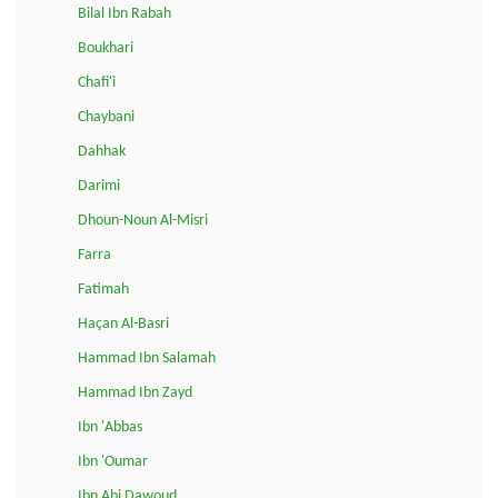
Bilal Ibn Rabah
Boukhari
Chafi'i
Chaybani
Dahhak
Darimi
Dhoun-Noun Al-Misri
Farra
Fatimah
Haçan Al-Basri
Hammad Ibn Salamah
Hammad Ibn Zayd
Ibn 'Abbas
Ibn 'Oumar
Ibn Abi Dawoud