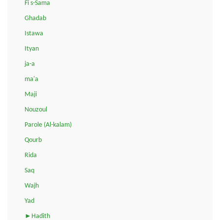
Fi s-Sama
Ghadab
Istawa
Ityan
ja-a
ma'a
Maji
Nouzoul
Parole (Al-kalam)
Qourb
Rida
Saq
Wajh
Yad
►Hadith