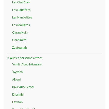
Les Chafi'ites
Les Hanafites
Les Hanbalites
Les Malikites
Qarawiyyin
Unanimité
Zaytounah
3.Autres personnes citées
'Amili (Abou l-Hassan)
'Ayyachi
Albani
Bakr Abou Zayd
Dhahabi
Fawzan