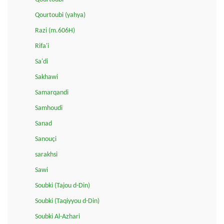
Qourtoubi (yahya)
Razi (m.606H)
Rifa'i
Sa'di
Sakhawi
Samarqandi
Samhoudi
Sanad
Sanouçi
sarakhsi
Sawi
Soubki (Tajou d-Din)
Soubki (Taqiyyou d-Din)
Soubki Al-Azhari