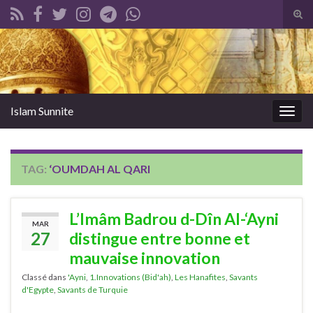
Tog
sear
Search for:
for
Islam Sunnite
Togg
navig
TAG:
‘OUMDAH AL QARI
L’Imâm Badrou d-Dîn Al-‘Ayni
MAR
27
distingue entre bonne et
mauvaise innovation
Classé dans
'Ayni
,
1.Innovations (Bid'ah)
,
Les Hanafites
,
Savants
d'Egypte
,
Savants de Turquie