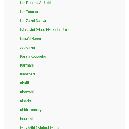
Ibn Rouchd Al-Jadd
Ibn Toumart
Ibn Zayni Dahlan
Isfarayini (Abou l-Moudhaffar)
Isma'il Haqqi
Jouwayni
Karan Koutoubo
Karmani
Kawthari
Khalil
Khattabi
Khazin
Khidr Houçayn
Kourani
Maghribi ('Abdoul-Majid)