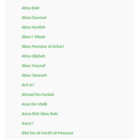
Abou Bakr
Abou Dawoud
Abou Hanifah
Abou l-'Aliyah
Abou Mansour Al-Azhari
Abou Qilabah
Abou Youçouf
Abou ‘Awanah
Ach'ari
Ahmad Ibn Hanbal
Anas Ibn Malik
Asma Bint Abou Bakr
Awza'i
Bilal Ibn Al-Harith Al-Mouzani