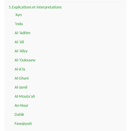
5.Explications et interpretations
'Ayn
'Inda
Al-'Adhim
Al-'Ali
Al-'Aliyy
Al-'Oulouww
Al-A'la
Al-Ghani
Al-Jamil
Al-Mouta'ali
An-Nour
Dahik
Fawqiyyah