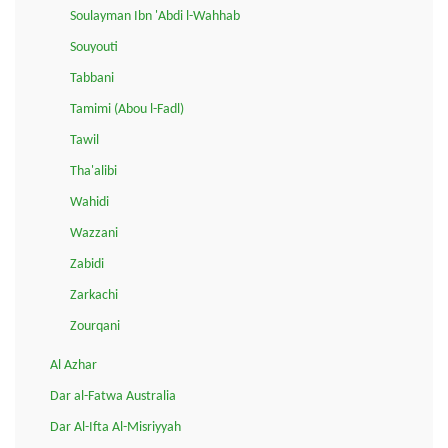
Soulayman Ibn 'Abdi l-Wahhab
Souyouti
Tabbani
Tamimi (Abou l-Fadl)
Tawil
Tha'alibi
Wahidi
Wazzani
Zabidi
Zarkachi
Zourqani
Al Azhar
Dar al-Fatwa Australia
Dar Al-Ifta Al-Misriyyah