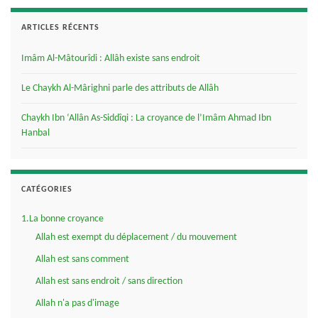
ARTICLES RÉCENTS
Imâm Al-Mâtourîdi : Allâh existe sans endroit
Le Chaykh Al-Mârighni parle des attributs de Allâh
Chaykh Ibn ‘Allân As-Siddîqi : La croyance de l’Imâm Ahmad Ibn
Hanbal
CATÉGORIES
1.La bonne croyance
Allah est exempt du déplacement / du mouvement
Allah est sans comment
Allah est sans endroit / sans direction
Allah n'a pas d'image