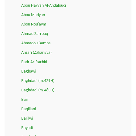
Abou Hayyan Al-Andalouçi
Abou Madyan
Abou Nou'aym
Ahmad Zarrouq
Ahmadou Bamba
Ansari (Zakariyya)
Badr Ar-Rachid
Baghawi
Baghdadi (m.429H)
Baghdadi (m.463H)
Baji
Baqillani
Barilwi
Bayadi