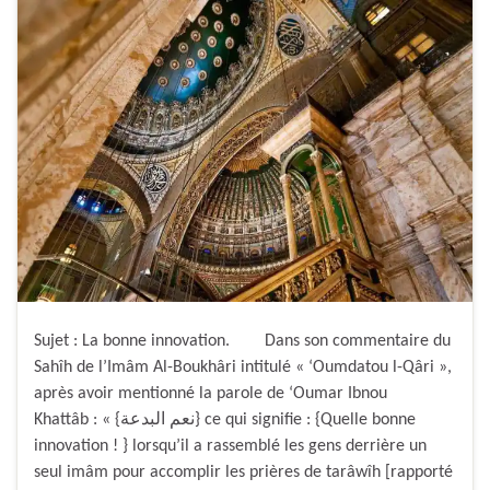
Sujet : La bonne innovation. Dans son commentaire du
Sahîh de l’Imâm Al-Boukhâri intitulé « ‘Oumdatou l-Qâri »,
après avoir mentionné la parole de ‘Oumar Ibnou
Khattâb : « {نعم البدعة} ce qui signifie : {Quelle bonne
innovation ! } lorsqu’il a rassemblé les gens derrière un
seul imâm pour accomplir les prières de tarâwîh [rapporté