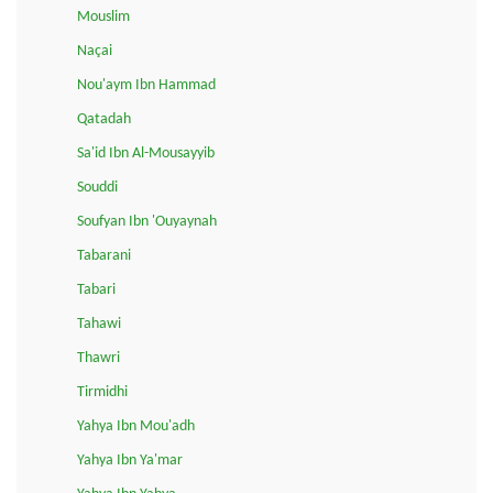
Mouslim
Naçai
Nou'aym Ibn Hammad
Qatadah
Sa'id Ibn Al-Mousayyib
Souddi
Soufyan Ibn 'Ouyaynah
Tabarani
Tabari
Tahawi
Thawri
Tirmidhi
Yahya Ibn Mou'adh
Yahya Ibn Ya'mar