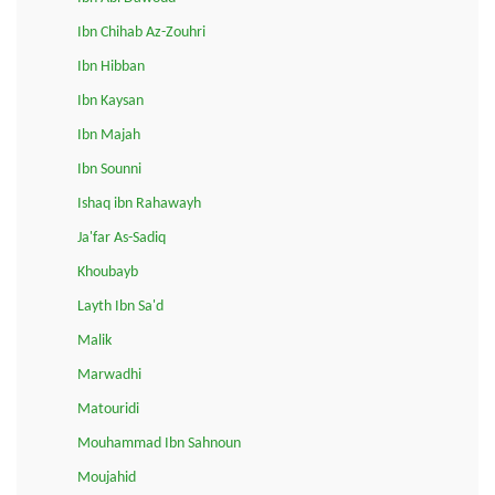
Ibn Chihab Az-Zouhri
Ibn Hibban
Ibn Kaysan
Ibn Majah
Ibn Sounni
Ishaq ibn Rahawayh
Ja'far As-Sadiq
Khoubayb
Layth Ibn Sa'd
Malik
Marwadhi
Matouridi
Mouhammad Ibn Sahnoun
Moujahid