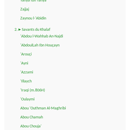
Yahya Ibn Yahya
Zajjaj
Zaynou l-'Abidin
2.►Savants du Khalaf
'Abdou l-Wahhab An-Najdi
'AbdoulLah Ibn Houçayn
'Arouçi
'Ayni
'Azzami
'Illaych
'Iraqi (m.806H)
'Oulaymi
Abou 'Outhman Al-Maghribi
Abou Chamah
Abou Chouja'