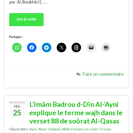
par Al-Boukhâri], …
Lire la suite
Partager :
Faire un commentaire
L’Imâm Badrou d-Dîn Al-‘Ayni
FÉV
25
explique le terme wajh dans le
verset 88 de soûrat Al-Qasas
Classé dans
'Ayni
,
Abou 'Oubayd
,
Allah n'est pas un corps / n'a pas