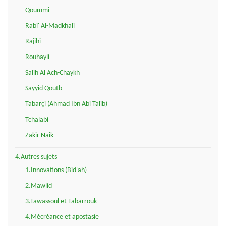
Qoummi
Rabi' Al-Madkhali
Rajihi
Rouhayli
Salih Al Ach-Chaykh
Sayyid Qoutb
Tabarçi (Ahmad Ibn Abi Talib)
Tchalabi
Zakir Naik
4.Autres sujets
1.Innovations (Bid'ah)
2.Mawlid
3.Tawassoul et Tabarrouk
4.Mécréance et apostasie