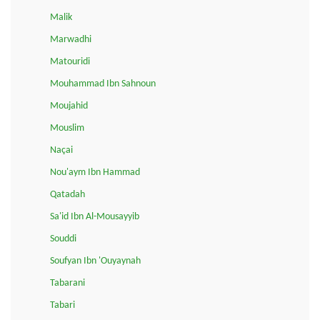
Malik
Marwadhi
Matouridi
Mouhammad Ibn Sahnoun
Moujahid
Mouslim
Naçai
Nou'aym Ibn Hammad
Qatadah
Sa'id Ibn Al-Mousayyib
Souddi
Soufyan Ibn 'Ouyaynah
Tabarani
Tabari