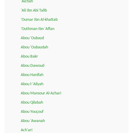
'Aichah
'Ali Ibn Abi Talib
'Oumar Ibn Al-khattab
'Outhman Ibn 'Affan
Abou 'Oubayd
Abou 'Oubaydah
Abou Bakr
Abou Dawoud
Abou Hanifah
Abou l-'Aliyah
Abou Mansour Al-Azhari
Abou Qilabah
Abou Youçouf
Abou ‘Awanah
Ach'ari