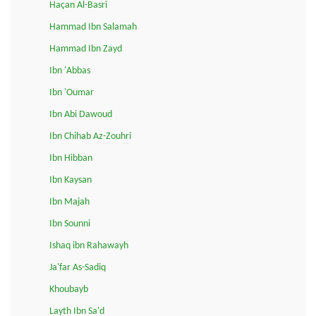
Haçan Al-Basri
Hammad Ibn Salamah
Hammad Ibn Zayd
Ibn 'Abbas
Ibn 'Oumar
Ibn Abi Dawoud
Ibn Chihab Az-Zouhri
Ibn Hibban
Ibn Kaysan
Ibn Majah
Ibn Sounni
Ishaq ibn Rahawayh
Ja'far As-Sadiq
Khoubayb
Layth Ibn Sa'd