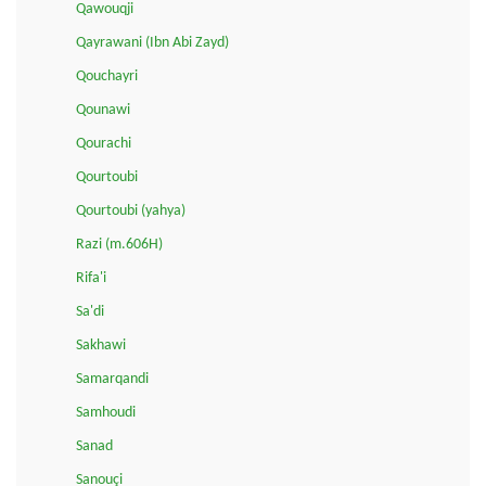
Qawouqji
Qayrawani (Ibn Abi Zayd)
Qouchayri
Qounawi
Qourachi
Qourtoubi
Qourtoubi (yahya)
Razi (m.606H)
Rifa'i
Sa'di
Sakhawi
Samarqandi
Samhoudi
Sanad
Sanouçi