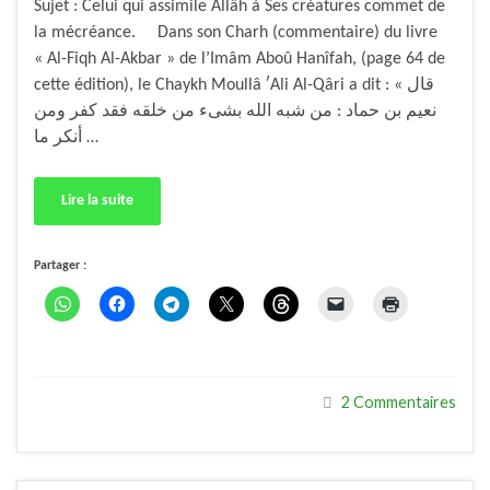
Sujet : Celui qui assimile Allâh à Ses créatures commet de
la mécréance. Dans son Charh (commentaire) du livre
« Al-Fiqh Al-Akbar » de l’Imâm Aboû Hanîfah, (page 64 de
cette édition), le Chaykh Moullâ ʹAli Al-Qâri a dit : « قال
نعيم بن حماد : من شبه الله بشىء من خلقه فقد كفر ومن
أنكر ما …
Lire la suite
Partager :
2 Commentaires