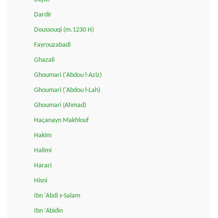
Dardir
Doussouqi (m.1230 H)
Fayrouzabadi
Ghazali
Ghoumari ('Abdou l-Aziz)
Ghoumari ('Abdou l-Lah)
Ghoumari (Ahmad)
Haçanayn Makhlouf
Hakim
Halimi
Harari
Hisni
Ibn 'Abdi s-Salam
Ibn 'Abidin