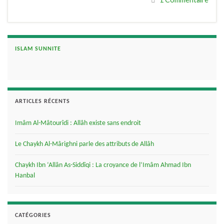
ISLAM SUNNITE
ARTICLES RÉCENTS
Imâm Al-Mâtourîdi : Allâh existe sans endroit
Le Chaykh Al-Mârighni parle des attributs de Allâh
Chaykh Ibn ‘Allân As-Siddîqi : La croyance de l’Imâm Ahmad Ibn
Hanbal
CATÉGORIES