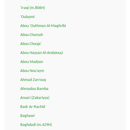
'Iraqi (m.806H)
'Oulaymi
Abou 'Outhman Al-Maghribi
Abou Chamah
Abou Chouja'
Abou Hayyan Al-Andalouçi
Abou Madyan
Abou Nou'aym
Ahmad Zarrouq
Ahmadou Bamba
Ansari (Zakariyya)
Badr Ar-Rachid
Baghawi
Baghdadi (m.429H)