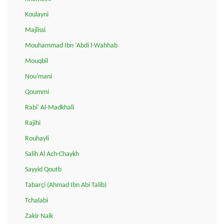
Koulayni
Majlissi
Mouhammad Ibn 'Abdi l-Wahhab
Mouqbil
Nou'mani
Qoummi
Rabi' Al-Madkhali
Rajihi
Rouhayli
Salih Al Ach-Chaykh
Sayyid Qoutb
Tabarçi (Ahmad Ibn Abi Talib)
Tchalabi
Zakir Naik