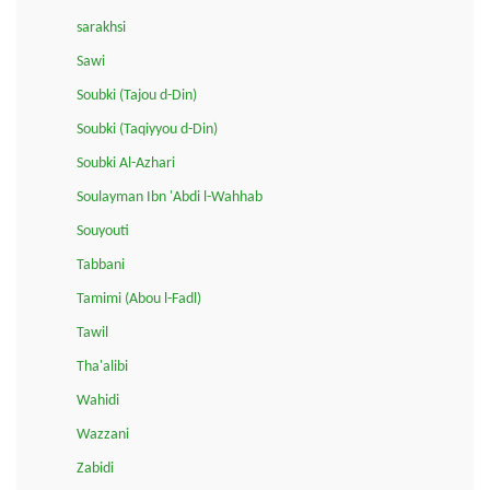
sarakhsi
Sawi
Soubki (Tajou d-Din)
Soubki (Taqiyyou d-Din)
Soubki Al-Azhari
Soulayman Ibn 'Abdi l-Wahhab
Souyouti
Tabbani
Tamimi (Abou l-Fadl)
Tawil
Tha'alibi
Wahidi
Wazzani
Zabidi