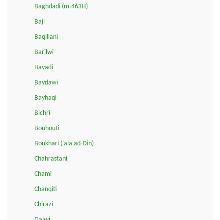
Baghdadi (m.463H)
Baji
Baqillani
Barilwi
Bayadi
Baydawi
Bayhaqi
Bichri
Bouhouti
Boukhari ('ala ad-Din)
Chahrastani
Chami
Chanqiti
Chirazi
Dajwi