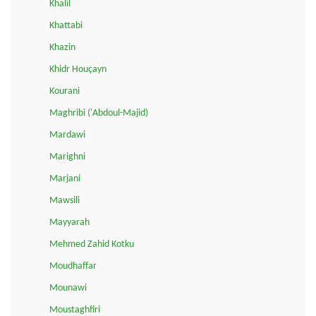
Khalil
Khattabi
Khazin
Khidr Houçayn
Kourani
Maghribi ('Abdoul-Majid)
Mardawi
Marighni
Marjani
Mawsili
Mayyarah
Mehmed Zahid Kotku
Moudhaffar
Mounawi
Moustaghfiri