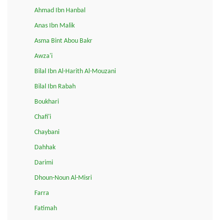
Ahmad Ibn Hanbal
Anas Ibn Malik
Asma Bint Abou Bakr
Awza'i
Bilal Ibn Al-Harith Al-Mouzani
Bilal Ibn Rabah
Boukhari
Chafi'i
Chaybani
Dahhak
Darimi
Dhoun-Noun Al-Misri
Farra
Fatimah