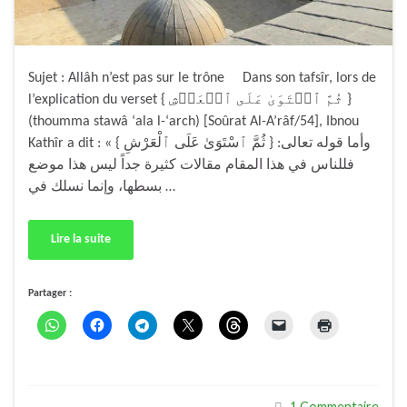
Sujet : Allâh n’est pas sur le trône Dans son tafsîr, lors de
l’explication du verset { ثُمَّ ٱسۡتَوَىٰ عَلَى ٱلۡعَرۡشِ }
(thoumma stawâ ‘ala l-‘arch) [Soûrat Al-A’râf/54], Ibnou
Kathîr a dit : « وأما قوله تعالى: { ثُمَّ ٱسْتَوَىٰ عَلَى ٱلْعَرْشِ }
فللناس في هذا المقام مقالات كثيرة جداً ليس هذا موضع
بسطها، وإنما نسلك في …
Lire la suite
Partager :
1 Commentaire