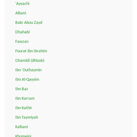
'Ayyachi
Albani
Bakr Abou Zayd
Dhahabi
Fawzan
Fourat ibn Ibrahim
Ghamidi (dhiyab)
Ibn 'Outhaymin
Ibn Al-Qayyim
Ibn Baz
Ibn Karram
Ibn Kathir
Ibn Taymiyah
Kalbani
Khomeini