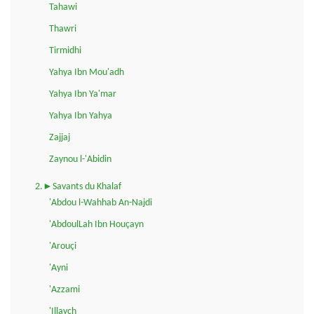
Tahawi
Thawri
Tirmidhi
Yahya Ibn Mou'adh
Yahya Ibn Ya'mar
Yahya Ibn Yahya
Zajjaj
Zaynou l-'Abidin
2.►Savants du Khalaf
'Abdou l-Wahhab An-Najdi
'AbdoulLah Ibn Houçayn
'Arouçi
'Ayni
'Azzami
'Illaych