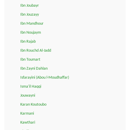
Ibn Joubayr
Ibn Jouzayy
Ibn Mandhour
Ibn Noujaym
Ibn Rajab
Ibn Rouchd Al-Jadd
Ibn Toumart
Ibn Zayni Dahlan
Isfarayini (Abou l-Moudhaffar)
Isma'il Haqqi
Jouwayni
Karan Koutoubo
Karmani
Kawthari