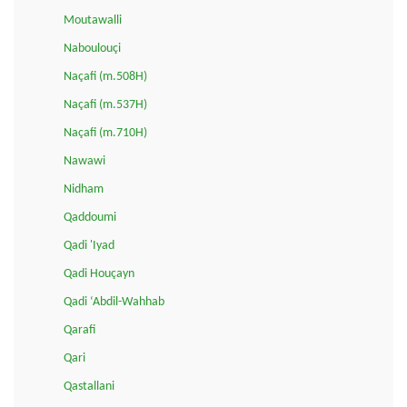
Moutawalli
Naboulouçi
Naçafi (m.508H)
Naçafi (m.537H)
Naçafi (m.710H)
Nawawi
Nidham
Qaddoumi
Qadi 'Iyad
Qadi Houçayn
Qadi ‘Abdil-Wahhab
Qarafi
Qari
Qastallani