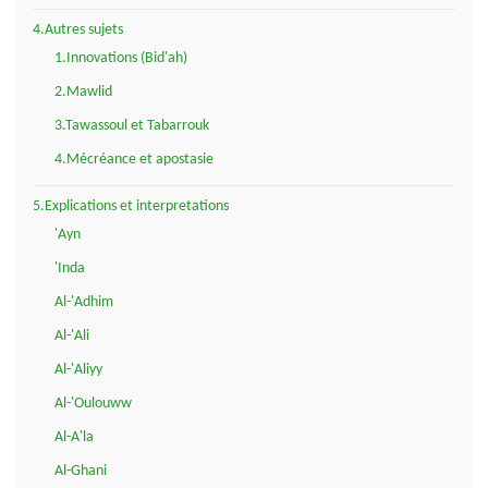
4.Autres sujets
1.Innovations (Bid'ah)
2.Mawlid
3.Tawassoul et Tabarrouk
4.Mécréance et apostasie
5.Explications et interpretations
'Ayn
'Inda
Al-'Adhim
Al-'Ali
Al-'Aliyy
Al-'Oulouww
Al-A'la
Al-Ghani