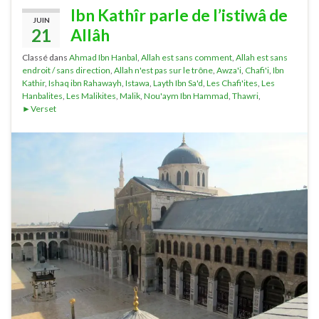
Ibn Kathîr parle de l’istiwâ de
JUIN
21
Allâh
Classé dans
Ahmad Ibn Hanbal
,
Allah est sans comment
,
Allah est sans
endroit / sans direction
,
Allah n'est pas sur le trône
,
Awza'i
,
Chafi'i
,
Ibn
Kathir
,
Ishaq ibn Rahawayh
,
Istawa
,
Layth Ibn Sa'd
,
Les Chafi'ites
,
Les
Hanbalites
,
Les Malikites
,
Malik
,
Nou'aym Ibn Hammad
,
Thawri
,
►Verset