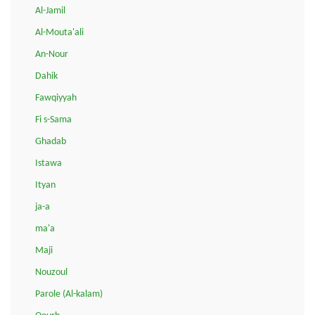
Al-Jamil
Al-Mouta'ali
An-Nour
Dahik
Fawqiyyah
Fi s-Sama
Ghadab
Istawa
Ityan
ja-a
ma'a
Maji
Nouzoul
Parole (Al-kalam)