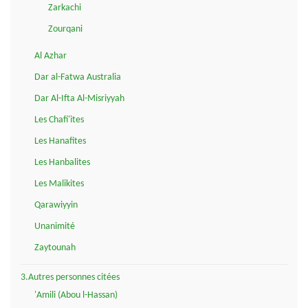
Zarkachi
Zourqani
Al Azhar
Dar al-Fatwa Australia
Dar Al-Ifta Al-Misriyyah
Les Chafi'ites
Les Hanafites
Les Hanbalites
Les Malikites
Qarawiyyin
Unanimité
Zaytounah
3.Autres personnes citées
'Amili (Abou l-Hassan)