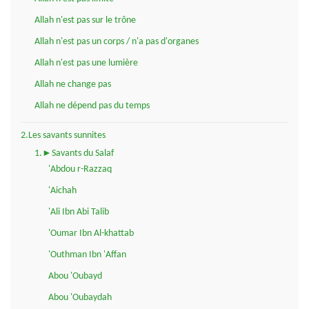
Allah n'est pas sur le trône
Allah n'est pas un corps / n'a pas d'organes
Allah n'est pas une lumière
Allah ne change pas
Allah ne dépend pas du temps
2.Les savants sunnites
1.►Savants du Salaf
'Abdou r-Razzaq
'Aichah
'Ali Ibn Abi Talib
'Oumar Ibn Al-khattab
'Outhman Ibn 'Affan
Abou 'Oubayd
Abou 'Oubaydah