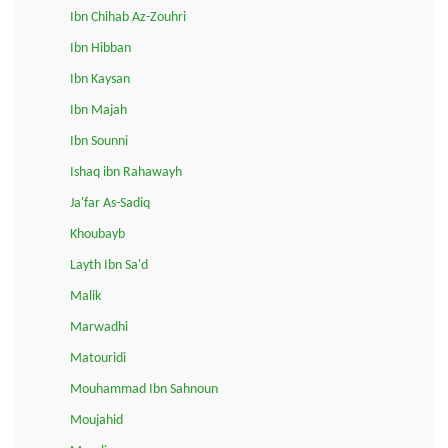
Ibn Chihab Az-Zouhri
Ibn Hibban
Ibn Kaysan
Ibn Majah
Ibn Sounni
Ishaq ibn Rahawayh
Ja'far As-Sadiq
Khoubayb
Layth Ibn Sa'd
Malik
Marwadhi
Matouridi
Mouhammad Ibn Sahnoun
Moujahid