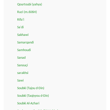
Qourtoubi (yahya)
Razi (m.606H)
Rifa'i
Sa'di
Sakhawi
Samarqandi
Samhoudi
Sanad
Sanouçi
sarakhsi
Sawi
Soubki (Tajou d-Din)
Soubki (Taqiyyou d-Din)
Soubki Al-Azhari