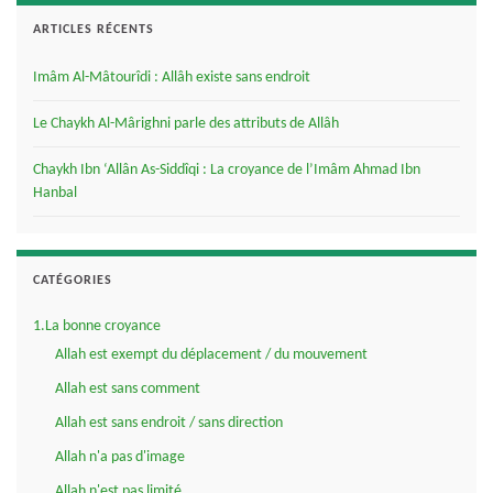
ARTICLES RÉCENTS
Imâm Al-Mâtourîdi : Allâh existe sans endroit
Le Chaykh Al-Mârighni parle des attributs de Allâh
Chaykh Ibn ‘Allân As-Siddîqi : La croyance de l’Imâm Ahmad Ibn
Hanbal
CATÉGORIES
1.La bonne croyance
Allah est exempt du déplacement / du mouvement
Allah est sans comment
Allah est sans endroit / sans direction
Allah n'a pas d'image
Allah n'est pas limité