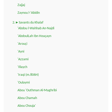
Zajjaj
Zaynou l-'Abidin
2.►Savants du Khalaf
'Abdou l-Wahhab An-Najdi
'AbdoulLah Ibn Houçayn
'Arouçi
'Ayni
'Azzami
'Illaych
'Iraqi (m.806H)
'Oulaymi
Abou 'Outhman Al-Maghribi
Abou Chamah
Abou Chouja'