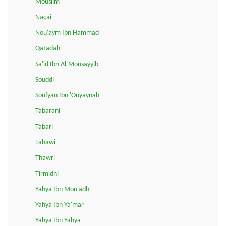
Mouslim
Naçai
Nou'aym Ibn Hammad
Qatadah
Sa'id Ibn Al-Mousayyib
Souddi
Soufyan Ibn 'Ouyaynah
Tabarani
Tabari
Tahawi
Thawri
Tirmidhi
Yahya Ibn Mou'adh
Yahya Ibn Ya'mar
Yahya Ibn Yahya