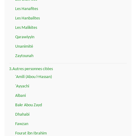
Les Hanafites
Les Hanbalites
Les Malikites
Qarawiyyin
Unanimité
Zaytounah
3.Autres personnes citées
'Amili (Abou l-Hassan)
'Ayyachi
Albani
Bakr Abou Zayd
Dhahabi
Fawzan
Fourat ibn Ibrahim