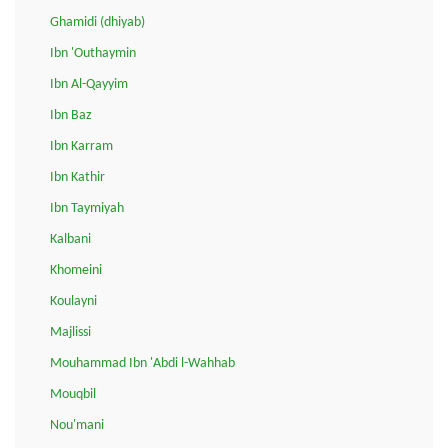
Ghamidi (dhiyab)
Ibn 'Outhaymin
Ibn Al-Qayyim
Ibn Baz
Ibn Karram
Ibn Kathir
Ibn Taymiyah
Kalbani
Khomeini
Koulayni
Majlissi
Mouhammad Ibn 'Abdi l-Wahhab
Mouqbil
Nou'mani