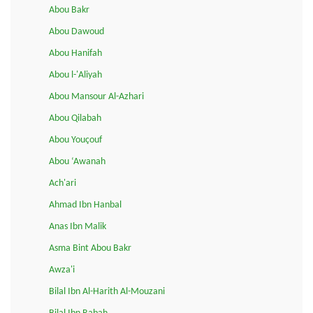
Abou Bakr
Abou Dawoud
Abou Hanifah
Abou l-'Aliyah
Abou Mansour Al-Azhari
Abou Qilabah
Abou Youçouf
Abou ‘Awanah
Ach'ari
Ahmad Ibn Hanbal
Anas Ibn Malik
Asma Bint Abou Bakr
Awza'i
Bilal Ibn Al-Harith Al-Mouzani