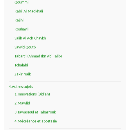
Qoummi
Rabi' Al-Madkhali
Rajihi
Rouhayli
Salih Al Ach-Chaykh
Sayyid Qoutb
Tabarçi (Ahmad Ibn Abi Talib)
Tchalabi
Zakir Naik
4.Autres sujets
1.Innovations (Bid'ah)
2.Mawlid
3.Tawassoul et Tabarrouk
4.Mécréance et apostasie