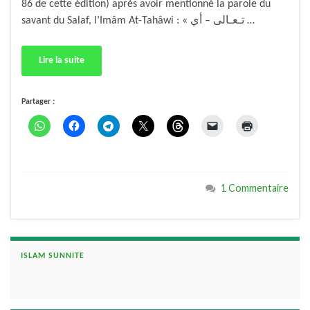
86 de cette édition) après avoir mentionné la parole du
savant du Salaf, l’Imâm At-Tahâwi : « تـعـالى – أي …
Lire la suite
Partager :
1 Commentaire
ISLAM SUNNITE