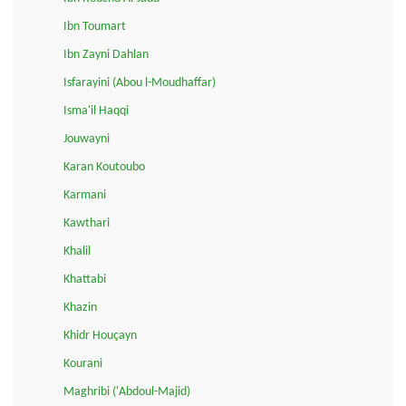
Ibn Toumart
Ibn Zayni Dahlan
Isfarayini (Abou l-Moudhaffar)
Isma'il Haqqi
Jouwayni
Karan Koutoubo
Karmani
Kawthari
Khalil
Khattabi
Khazin
Khidr Houçayn
Kourani
Maghribi ('Abdoul-Majid)