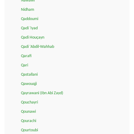
Nawawi
Nidham
Qaddoumi
Qadi 'Iyad
Qadi Houçayn
Qadi ‘Abdil-Wahhab
Qarafi
Qari
Qastallani
Qawouqji
Qayrawani (Ibn Abi Zayd)
Qouchayri
Qounawi
Qourachi
Qourtoubi