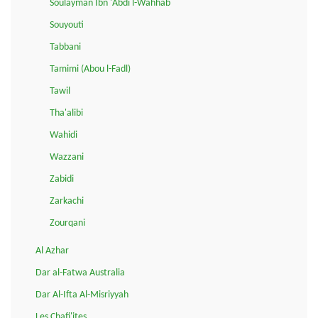
Soulayman Ibn 'Abdi l-Wahhab
Souyouti
Tabbani
Tamimi (Abou l-Fadl)
Tawil
Tha'alibi
Wahidi
Wazzani
Zabidi
Zarkachi
Zourqani
Al Azhar
Dar al-Fatwa Australia
Dar Al-Ifta Al-Misriyyah
Les Chafi'ites