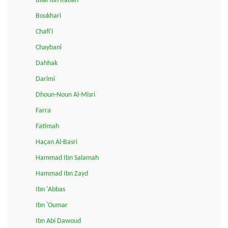
Bilal Ibn Rabah
Boukhari
Chafi'i
Chaybani
Dahhak
Darimi
Dhoun-Noun Al-Misri
Farra
Fatimah
Haçan Al-Basri
Hammad Ibn Salamah
Hammad Ibn Zayd
Ibn 'Abbas
Ibn 'Oumar
Ibn Abi Dawoud