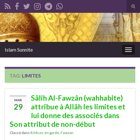
Tog
sear
Search for:
for
Islam Sunnite
Togg
navig
TAG:
LIMITES
Sâlih Al-Fawzân (wahhabite)
MAR
29
attribue à Allâh les limites et
lui donne des associés dans
Son attribut de non-début
Classé dans
8.Mises en garde
,
Fawzan