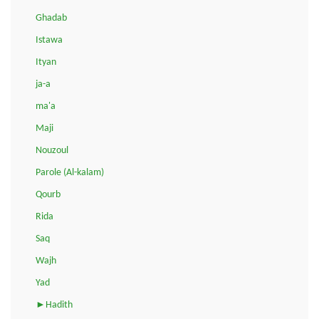
Ghadab
Istawa
Ityan
ja-a
ma'a
Maji
Nouzoul
Parole (Al-kalam)
Qourb
Rida
Saq
Wajh
Yad
►Hadith