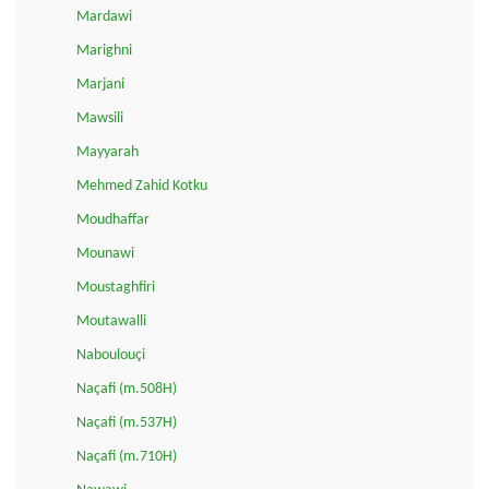
Mardawi
Marighni
Marjani
Mawsili
Mayyarah
Mehmed Zahid Kotku
Moudhaffar
Mounawi
Moustaghfiri
Moutawalli
Naboulouçi
Naçafi (m.508H)
Naçafi (m.537H)
Naçafi (m.710H)