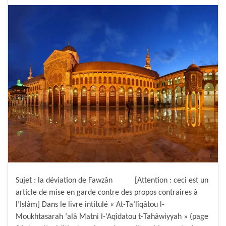
Sujet : la déviation de Fawzân [Attention : ceci est un
article de mise en garde contre des propos contraires à
l’Islâm] Dans le livre intitulé « At-Ta’lîqâtou l-
Moukhtasarah ‘alâ Matni l-‘Aqîdatou t-Tahâwiyyah » (page