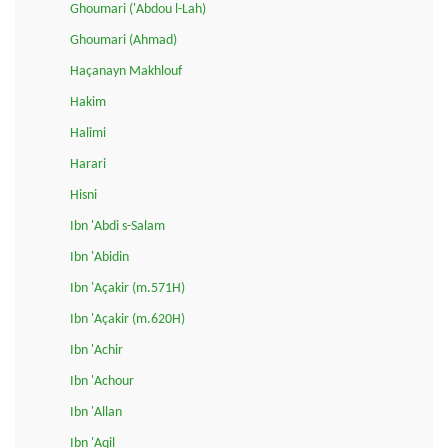
Ghoumari ('Abdou l-Lah)
Ghoumari (Ahmad)
Haçanayn Makhlouf
Hakim
Halimi
Harari
Hisni
Ibn 'Abdi s-Salam
Ibn 'Abidin
Ibn 'Açakir (m.571H)
Ibn 'Açakir (m.620H)
Ibn 'Achir
Ibn 'Achour
Ibn 'Allan
Ibn 'Aqil