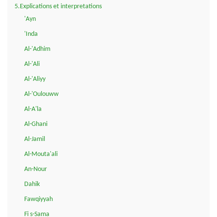
5.Explications et interpretations
'Ayn
'Inda
Al-'Adhim
Al-'Ali
Al-'Aliyy
Al-'Oulouww
Al-A'la
Al-Ghani
Al-Jamil
Al-Mouta'ali
An-Nour
Dahik
Fawqiyyah
Fi s-Sama