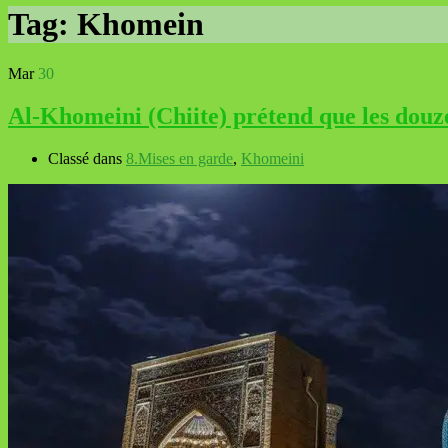
Tag:
Khomein
Mar
30
Al-Khomeini (Chiite) prétend que les douz
Classé dans
8.Mises en garde
,
Khomeini