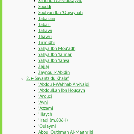
Sa'id Ibn Al-Mousayyib
Souddi
Soufyan Ibn 'Ouyaynah
Tabarani
Tabari
Tahawi
Thawri
Tirmidhi
Yahya Ibn Mou'adh
Yahya Ibn Ya'mar
Yahya Ibn Yahya
Zajjaj
Zaynou l-'Abidin
2.►Savants du Khalaf
'Abdou l-Wahhab An-Najdi
'AbdoulLah Ibn Houçayn
'Arouçi
'Ayni
'Azzami
'Illaych
'Iraqi (m.806H)
'Oulaymi
Abou 'Outhman Al-Maghribi