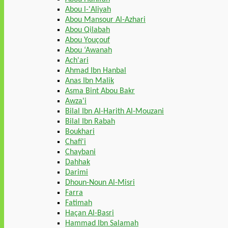
Abou l-'Aliyah
Abou Mansour Al-Azhari
Abou Qilabah
Abou Youçouf
Abou ‘Awanah
Ach'ari
Ahmad Ibn Hanbal
Anas Ibn Malik
Asma Bint Abou Bakr
Awza'i
Bilal Ibn Al-Harith Al-Mouzani
Bilal Ibn Rabah
Boukhari
Chafi'i
Chaybani
Dahhak
Darimi
Dhoun-Noun Al-Misri
Farra
Fatimah
Haçan Al-Basri
Hammad Ibn Salamah