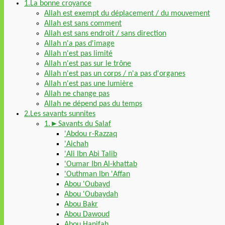
1.La bonne croyance
Allah est exempt du déplacement / du mouvement
Allah est sans comment
Allah est sans endroit / sans direction
Allah n'a pas d'image
Allah n'est pas limité
Allah n'est pas sur le trône
Allah n'est pas un corps / n'a pas d'organes
Allah n'est pas une lumière
Allah ne change pas
Allah ne dépend pas du temps
2.Les savants sunnites
1.►Savants du Salaf
'Abdou r-Razzaq
'Aichah
'Ali Ibn Abi Talib
'Oumar Ibn Al-khattab
'Outhman Ibn 'Affan
Abou 'Oubayd
Abou 'Oubaydah
Abou Bakr
Abou Dawoud
Abou Hanifah