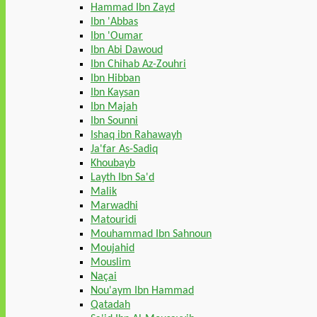
Hammad Ibn Zayd
Ibn 'Abbas
Ibn 'Oumar
Ibn Abi Dawoud
Ibn Chihab Az-Zouhri
Ibn Hibban
Ibn Kaysan
Ibn Majah
Ibn Sounni
Ishaq ibn Rahawayh
Ja'far As-Sadiq
Khoubayb
Layth Ibn Sa'd
Malik
Marwadhi
Matouridi
Mouhammad Ibn Sahnoun
Moujahid
Mouslim
Naçai
Nou'aym Ibn Hammad
Qatadah