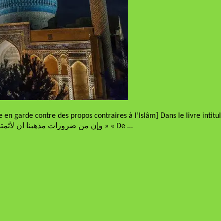
 en garde contre des propos contraires à l’Islâm] Dans le livre intit
Khomeini le chiite a dit : « وإن من ضرورات مذهبنا ان لأئمتنا مقاما لا يبلغه ملك مقرب ولا نبي مرسل » « De …