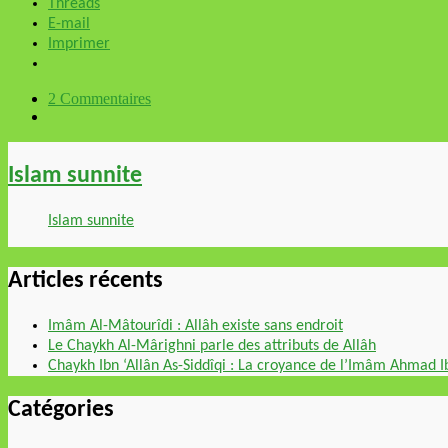
Threads
E-mail
Imprimer
2 Commentaires
Islam sunnite
Islam sunnite
Articles récents
Imâm Al-Mâtourîdi : Allâh existe sans endroit
Le Chaykh Al-Mârighni parle des attributs de Allâh
Chaykh Ibn ‘Allân As-Siddîqi : La croyance de l’Imâm Ahmad 
Catégories