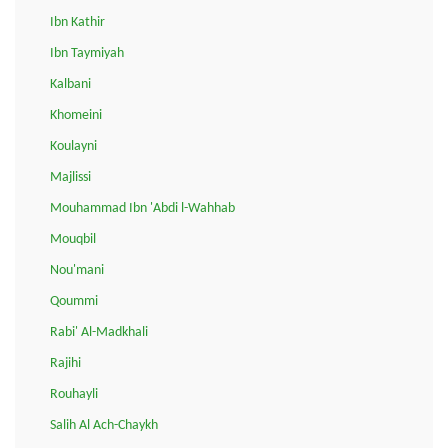
Ibn Kathir
Ibn Taymiyah
Kalbani
Khomeini
Koulayni
Majlissi
Mouhammad Ibn 'Abdi l-Wahhab
Mouqbil
Nou'mani
Qoummi
Rabi' Al-Madkhali
Rajihi
Rouhayli
Salih Al Ach-Chaykh