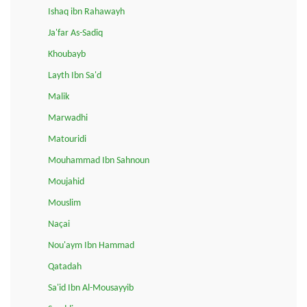
Ishaq ibn Rahawayh
Ja'far As-Sadiq
Khoubayb
Layth Ibn Sa'd
Malik
Marwadhi
Matouridi
Mouhammad Ibn Sahnoun
Moujahid
Mouslim
Naçai
Nou'aym Ibn Hammad
Qatadah
Sa'id Ibn Al-Mousayyib