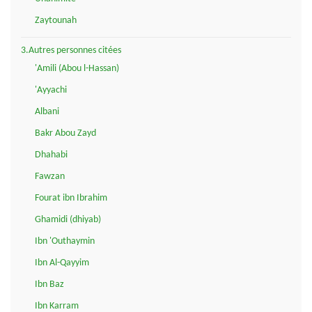
Zaytounah
3.Autres personnes citées
'Amili (Abou l-Hassan)
'Ayyachi
Albani
Bakr Abou Zayd
Dhahabi
Fawzan
Fourat ibn Ibrahim
Ghamidi (dhiyab)
Ibn 'Outhaymin
Ibn Al-Qayyim
Ibn Baz
Ibn Karram