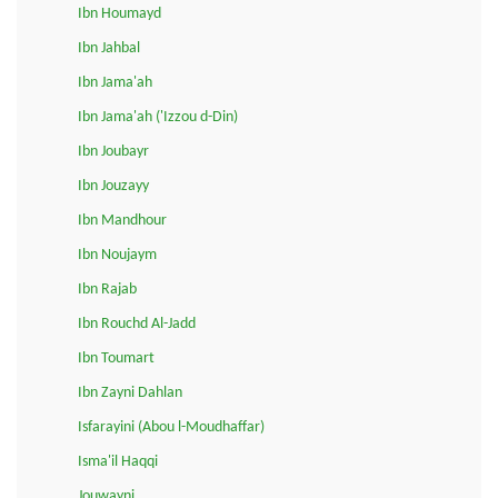
Ibn Houmayd
Ibn Jahbal
Ibn Jama'ah
Ibn Jama'ah ('Izzou d-Din)
Ibn Joubayr
Ibn Jouzayy
Ibn Mandhour
Ibn Noujaym
Ibn Rajab
Ibn Rouchd Al-Jadd
Ibn Toumart
Ibn Zayni Dahlan
Isfarayini (Abou l-Moudhaffar)
Isma'il Haqqi
Jouwayni