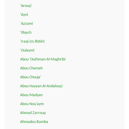
'Arouçi
'Ayni
'Azzami
'Illaych
'Iraqi (m.806H)
'Oulaymi
Abou 'Outhman Al-Maghribi
Abou Chamah
Abou Chouja'
Abou Hayyan Al-Andalouçi
Abou Madyan
Abou Nou'aym
Ahmad Zarrouq
Ahmadou Bamba