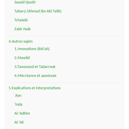
Sayyid Qoutb
Tabarçi (Ahmad Ibn Abi Talib)
Tchalabi
Zakir Naik
4.Autres sujets
1.Innovations (Bid'ah)
2.Mawlid
3.Tawassoul et Tabarrouk
4.Mécréance et apostasie
5.Explications et interpretations
'Ayn
'Inda
Al-'Adhim
Al-'Ali