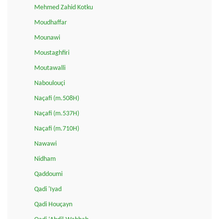
Mehmed Zahid Kotku
Moudhaffar
Mounawi
Moustaghfiri
Moutawalli
Naboulouçi
Naçafi (m.508H)
Naçafi (m.537H)
Naçafi (m.710H)
Nawawi
Nidham
Qaddoumi
Qadi 'Iyad
Qadi Houçayn