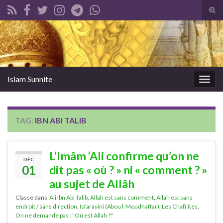
Tog
sear
Search for:
for
Islam Sunnite
Togg
navig
TAG:
IBN ABI TALIB
L’Imâm ‘Ali confirme qu’on ne
DÉC
01
dit pas « où ? » ni « comment ? »
au sujet de Allâh
Classé dans
'Ali Ibn Abi Talib
,
Allah est sans comment
,
Allah est sans
endroit / sans direction
,
Isfarayini (Abou l-Moudhaffar)
,
Les Chafi'ites
,
On ne demande pas : "Où est Allah ?"