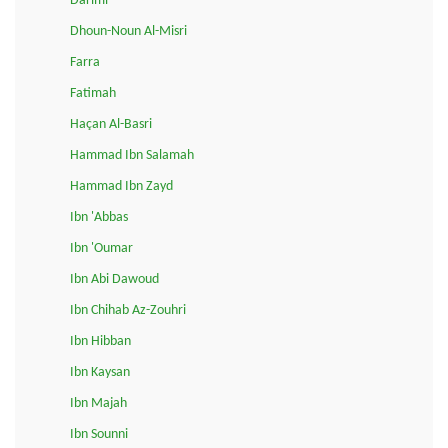
Darimi
Dhoun-Noun Al-Misri
Farra
Fatimah
Haçan Al-Basri
Hammad Ibn Salamah
Hammad Ibn Zayd
Ibn 'Abbas
Ibn 'Oumar
Ibn Abi Dawoud
Ibn Chihab Az-Zouhri
Ibn Hibban
Ibn Kaysan
Ibn Majah
Ibn Sounni