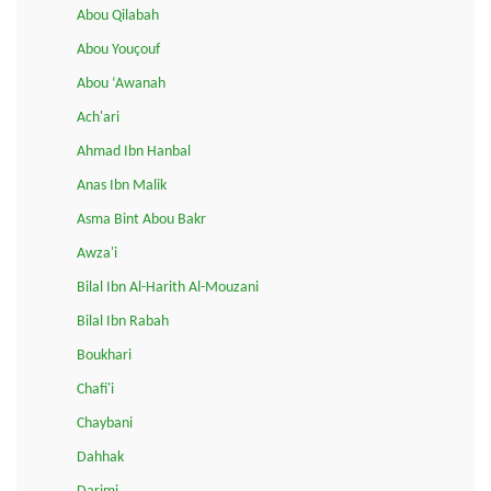
Abou Qilabah
Abou Youçouf
Abou ‘Awanah
Ach'ari
Ahmad Ibn Hanbal
Anas Ibn Malik
Asma Bint Abou Bakr
Awza'i
Bilal Ibn Al-Harith Al-Mouzani
Bilal Ibn Rabah
Boukhari
Chafi'i
Chaybani
Dahhak