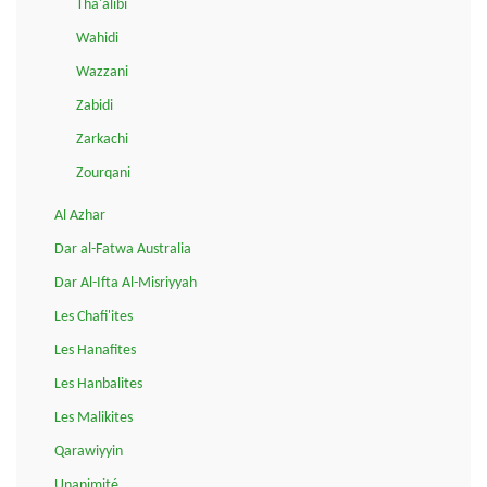
Tha'alibi
Wahidi
Wazzani
Zabidi
Zarkachi
Zourqani
Al Azhar
Dar al-Fatwa Australia
Dar Al-Ifta Al-Misriyyah
Les Chafi'ites
Les Hanafites
Les Hanbalites
Les Malikites
Qarawiyyin
Unanimité