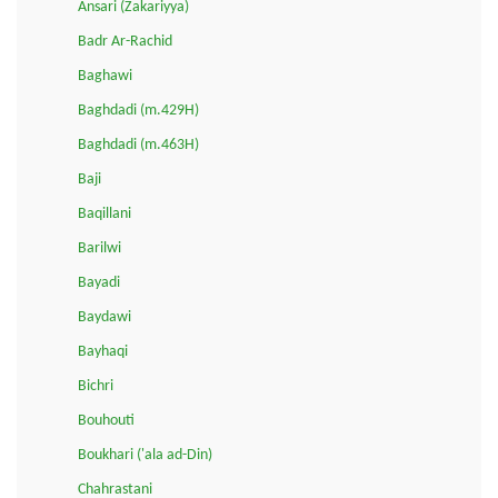
Ansari (Zakariyya)
Badr Ar-Rachid
Baghawi
Baghdadi (m.429H)
Baghdadi (m.463H)
Baji
Baqillani
Barilwi
Bayadi
Baydawi
Bayhaqi
Bichri
Bouhouti
Boukhari ('ala ad-Din)
Chahrastani