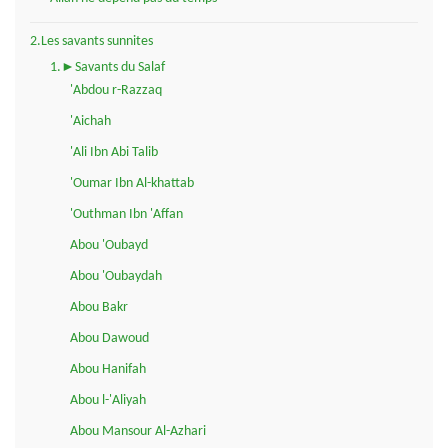
2.Les savants sunnites
1.►Savants du Salaf
'Abdou r-Razzaq
'Aichah
'Ali Ibn Abi Talib
'Oumar Ibn Al-khattab
'Outhman Ibn 'Affan
Abou 'Oubayd
Abou 'Oubaydah
Abou Bakr
Abou Dawoud
Abou Hanifah
Abou l-'Aliyah
Abou Mansour Al-Azhari