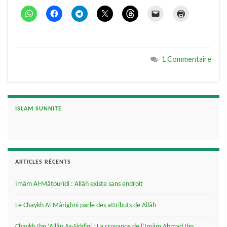
1 Commentaire
ISLAM SUNNITE
ARTICLES RÉCENTS
Imâm Al-Mâtourîdi : Allâh existe sans endroit
Le Chaykh Al-Mârighni parle des attributs de Allâh
Chaykh Ibn ‘Allân As-Siddîqi : La croyance de l’Imâm Ahmad Ibn