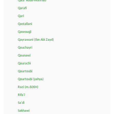
Qadi ‘Abdil-Wahhab
Qarafi
Qari
Qastallani
Qawouqji
Qayrawani (Ibn Abi Zayd)
Qouchayri
Qounawi
Qourachi
Qourtoubi
Qourtoubi (yahya)
Razi (m.606H)
Rifa'i
Sa'di
Sakhawi