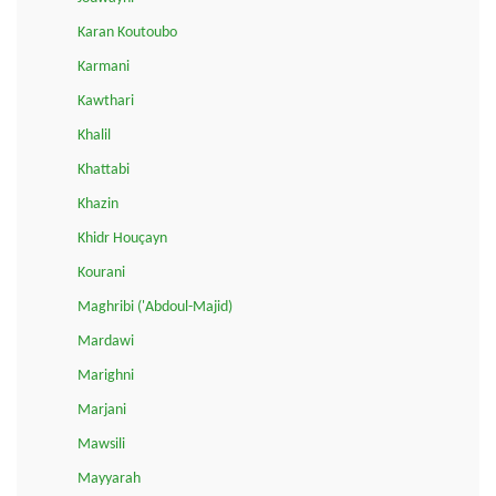
Karan Koutoubo
Karmani
Kawthari
Khalil
Khattabi
Khazin
Khidr Houçayn
Kourani
Maghribi ('Abdoul-Majid)
Mardawi
Marighni
Marjani
Mawsili
Mayyarah