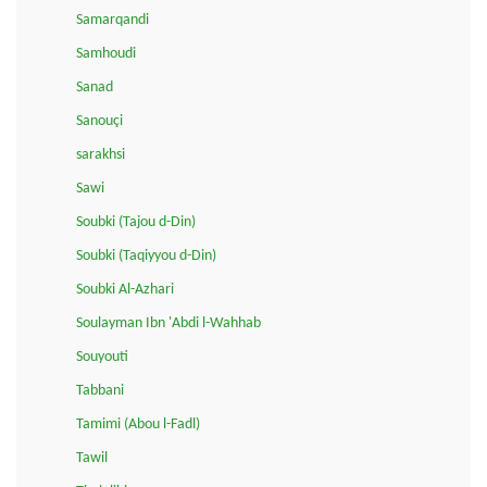
Samarqandi
Samhoudi
Sanad
Sanouçi
sarakhsi
Sawi
Soubki (Tajou d-Din)
Soubki (Taqiyyou d-Din)
Soubki Al-Azhari
Soulayman Ibn 'Abdi l-Wahhab
Souyouti
Tabbani
Tamimi (Abou l-Fadl)
Tawil