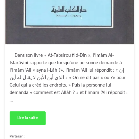
Dans son livre « At-Tabsirou fi d-Dîn », l’Imâm Al-
Isfarâyini rapporte que lorsqu’une personne demande à
l’Imâm ‘Ali « ayna l-Lâh ?», l’Imâm ‘Ali lui répondit : « إن
الذي أين الأين لا يقال له أين » « On ne dit pas « où ?» pour
Celui qui a créé les endroits. » Puis la personne lui
demanda « comment est Allâh ? » et l’Imam ‘Ali répondit :
…
Lire la suite
Partager :