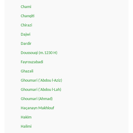
Chami
Chanqiti
Chirazi
Dajwi
Dardir
Doussouqi (m.1230 H)
Fayrouzabadi
Ghazali
Ghoumari ('Abdou l-Aziz)
Ghoumari ('Abdou l-Lah)
Ghoumari (Ahmad)
Haçanayn Makhlouf
Hakim
Halimi