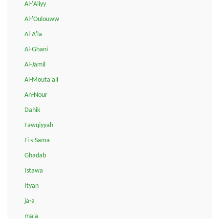
Al-'Aliyy
Al-'Oulouww
Al-A'la
Al-Ghani
Al-Jamil
Al-Mouta'ali
An-Nour
Dahik
Fawqiyyah
Fi s-Sama
Ghadab
Istawa
Ityan
ja-a
ma'a