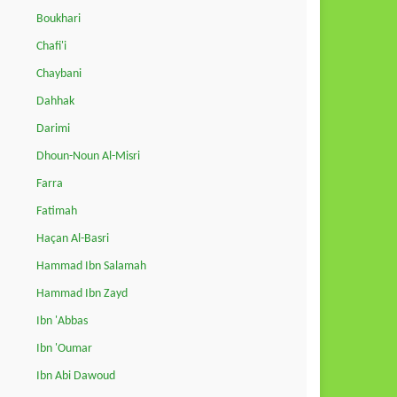
Boukhari
Chafi'i
Chaybani
Dahhak
Darimi
Dhoun-Noun Al-Misri
Farra
Fatimah
Haçan Al-Basri
Hammad Ibn Salamah
Hammad Ibn Zayd
Ibn 'Abbas
Ibn 'Oumar
Ibn Abi Dawoud