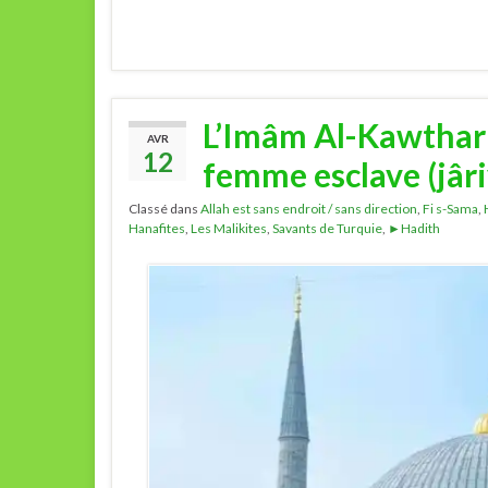
L’Imâm Al-Kawthari 
AVR
12
femme esclave (jâr
Classé dans
Allah est sans endroit / sans direction
,
Fi s-Sama
,
Hanafites
,
Les Malikites
,
Savants de Turquie
,
►Hadith