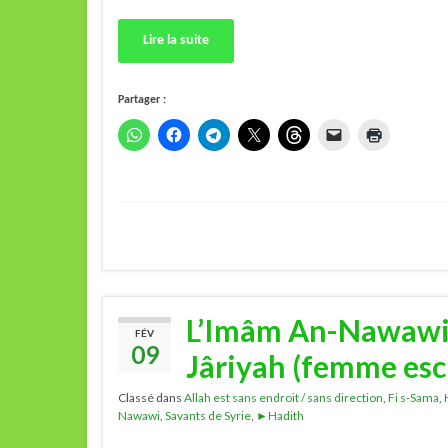
Lire la suite
Partager :
L’Imâm An-Nawawi e
FÉV
09
Jâriyah (femme esc
Classé dans
Allah est sans endroit / sans direction
,
Fi s-Sama
,
Nawawi
,
Savants de Syrie
,
►Hadith