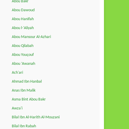
Abou Bakr
Abou Dawoud
Abou Hanifah
Abou l-'Aliyah
Abou Mansour Al-Azhari
Abou Qilabah
Abou Youçouf
Abou ‘Awanah
Ach'ari
Ahmad Ibn Hanbal
Anas Ibn Malik
Asma Bint Abou Bakr
Awza'i
Bilal Ibn Al-Harith Al-Mouzani
Bilal Ibn Rabah