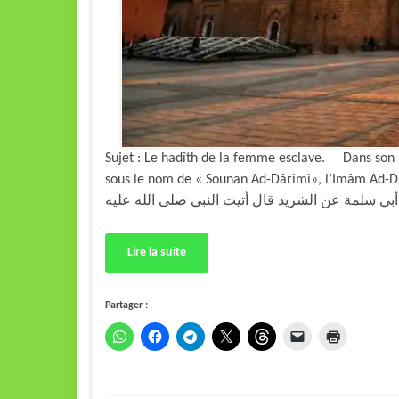
Sujet : Le hadîth de la femme esclave. Dans son 
sous le nom de « Sounan Ad-Dârimi», l’Imâm Ad-Dârimi rappor
Lire la suite
Partager :