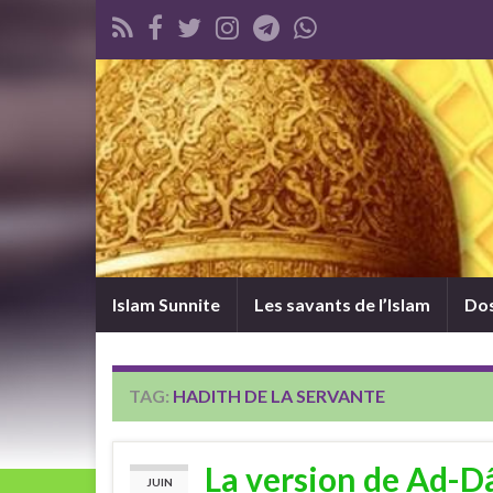
Islam Sunnite
Les savants de l’Islam
Dos
TAG:
HADITH DE LA SERVANTE
La version de Ad-D
JUIN