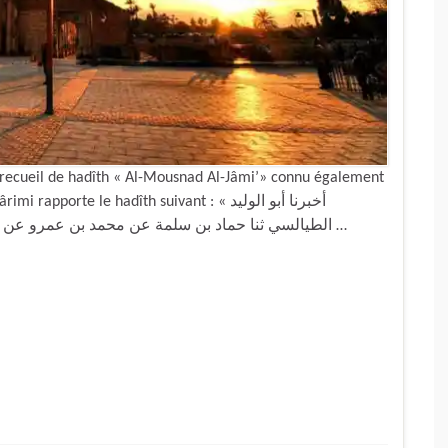
recueil de hadîth « Al-Mousnad Al-Jâmi’» connu également
te le hadîth suivant : « أخبرنا أبو الوليد
الطيالسي ثنا حماد بن سلمة عن محمد بن عمرو عن أبي سلمة عن الشريد قال أتيت النبي صلى الله عليه …