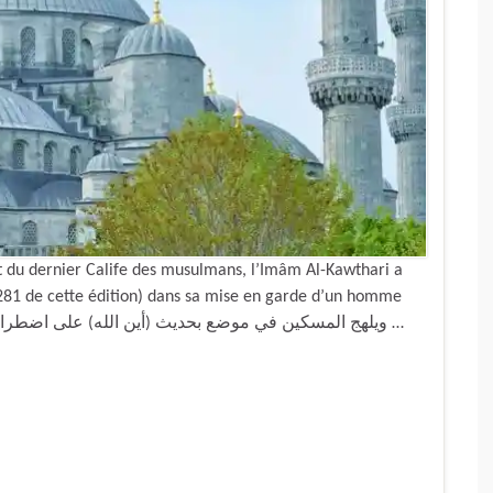
t du dernier Calife des musulmans, l’Imâm Al-Kawthari a
 281 de cette édition) dans sa mise en garde d’un homme
égaré : « ويلهج المسكين في موضع بحديث (أين الله) على اضطرابه متناً وسنداً مع أن (أين) قد تكون للسؤال …