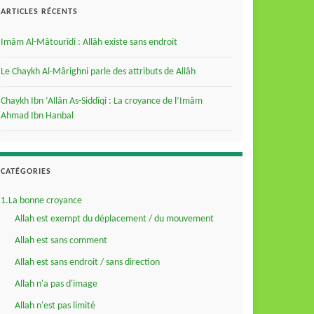
ARTICLES RÉCENTS
Imâm Al-Mâtourîdi : Allâh existe sans endroit
Le Chaykh Al-Mârighni parle des attributs de Allâh
Chaykh Ibn ‘Allân As-Siddîqi : La croyance de l’Imâm
Ahmad Ibn Hanbal
CATÉGORIES
1.La bonne croyance
Allah est exempt du déplacement / du mouvement
Allah est sans comment
Allah est sans endroit / sans direction
Allah n'a pas d'image
Allah n'est pas limité