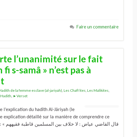
Faire un commentaire
te l’unanimité sur le fait
 fi s-samâ » n’est pas à
t
Hadith de la femme esclave (al-jariyah)
,
Les Chafi'ites
,
Les Malikites
,
Hadith
,
►Verset
’explication du hadîth Al-Jâriyah (le
e explication détaillé sur la manière de comprendre ce
قال ال