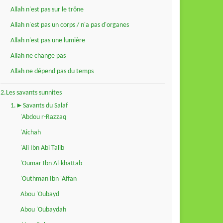
Allah n'est pas sur le trône
Allah n'est pas un corps / n'a pas d'organes
Allah n'est pas une lumière
Allah ne change pas
Allah ne dépend pas du temps
2.Les savants sunnites
1.►Savants du Salaf
'Abdou r-Razzaq
'Aichah
'Ali Ibn Abi Talib
'Oumar Ibn Al-khattab
'Outhman Ibn 'Affan
Abou 'Oubayd
Abou 'Oubaydah