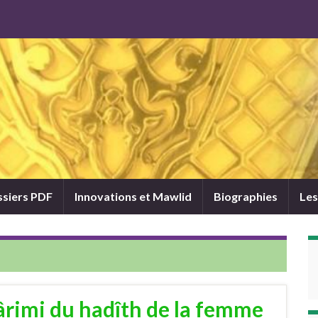
siers PDF
Innovations et Mawlid
Biographies
Les
ârimi du hadîth de la femme