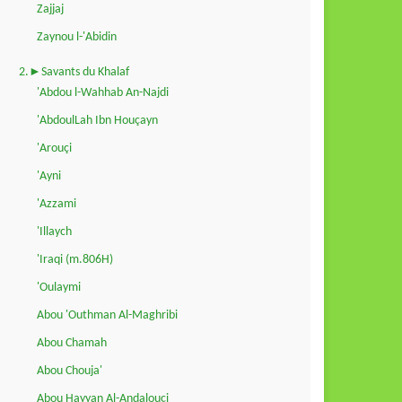
Zajjaj
Zaynou l-'Abidin
2.►Savants du Khalaf
'Abdou l-Wahhab An-Najdi
'AbdoulLah Ibn Houçayn
'Arouçi
'Ayni
'Azzami
'Illaych
'Iraqi (m.806H)
'Oulaymi
Abou 'Outhman Al-Maghribi
Abou Chamah
Abou Chouja'
Abou Hayyan Al-Andalouçi