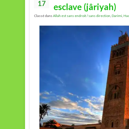
17
esclave (jâriyah)
Classé dans
Allah est sans endroit / sans direction
,
Darimi
,
Had