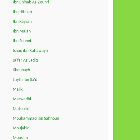
Ibn Chihab Az-Zouhri
Ibn Hibban
Ibn Kaysan
Ibn Majah
Ibn Sounni
Ishaq ibn Rahawayh
Ja'far As-Sadiq
Khoubayb
Layth Ibn Sa'd
Malik
Marwadhi
Matouridi
Mouhammad Ibn Sahnoun
Moujahid
Mouslim