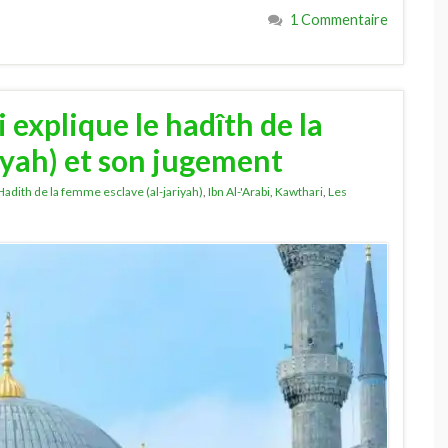
1 Commentaire
explique le hadîth de la
iyah) et son jugement
Hadith de la femme esclave (al-jariyah)
,
Ibn Al-'Arabi
,
Kawthari
,
Les