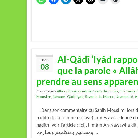
Al-Qâdî ‘Iyâd rappor
AVR
08
que la parole « Allâh
prendre au sens apparen
Classé dans
Allah est sans endroit / sans direction
,
Fi s-Sama
,
Mouslim
,
Nawawi
,
Qadi 'Iyad
,
Savants du Maroc
,
Unanimité
,
►
Dans son commentaire du Sahîh Mouslim, lors de l
hadîth de la femme esclave), après avoir donné un
hadîth [voir l’article : ici], l’Imâm An-Nawawi a dit : « قاضي عياض : لا خلاف بين المسلمين قاطبة فقيههم
ومحدثهم ومتكلمهم ونظارهم …