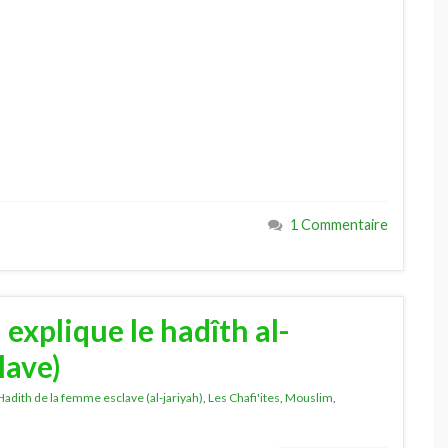
1 Commentaire
xplique le hadîth al-
lave)
Hadith de la femme esclave (al-jariyah)
,
Les Chafi'ites
,
Mouslim
,