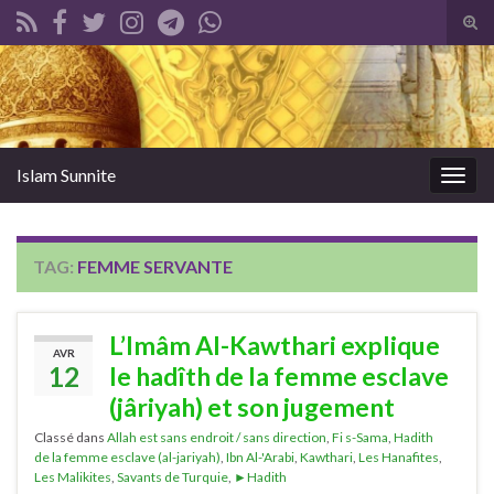
Tog
sear
Search for:
for
Islam Sunnite
Togg
navig
TAG:
FEMME SERVANTE
L’Imâm Al-Kawthari explique
AVR
12
le hadîth de la femme esclave
(jâriyah) et son jugement
Classé dans
Allah est sans endroit / sans direction
,
Fi s-Sama
,
Hadith
de la femme esclave (al-jariyah)
,
Ibn Al-'Arabi
,
Kawthari
,
Les Hanafites
,
Les Malikites
,
Savants de Turquie
,
►Hadith