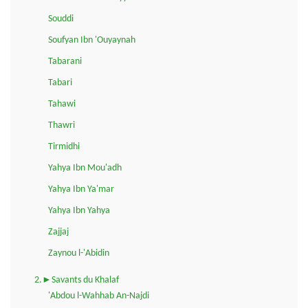
Souddi
Soufyan Ibn 'Ouyaynah
Tabarani
Tabari
Tahawi
Thawri
Tirmidhi
Yahya Ibn Mou'adh
Yahya Ibn Ya'mar
Yahya Ibn Yahya
Zajjaj
Zaynou l-'Abidin
2.►Savants du Khalaf
'Abdou l-Wahhab An-Najdi