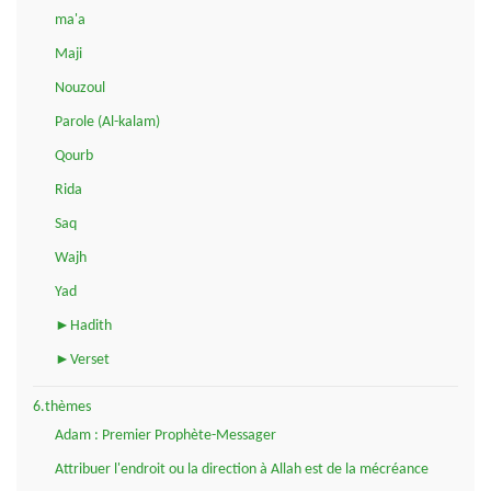
ma'a
Maji
Nouzoul
Parole (Al-kalam)
Qourb
Rida
Saq
Wajh
Yad
►Hadith
►Verset
6.thèmes
Adam : Premier Prophète-Messager
Attribuer l'endroit ou la direction à Allah est de la mécréance