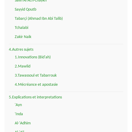
Salih Al Ach-Chaykh
Sayyid Qoutb
Tabarçi (Ahmad Ibn Abi Talib)
Tchalabi
Zakir Naik
4.Autres sujets
1.Innovations (Bid'ah)
2.Mawlid
3.Tawassoul et Tabarrouk
4.Mécréance et apostasie
5.Explications et interpretations
'Ayn
'Inda
Al-'Adhim