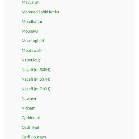
Mayyarah
Mehmed Zahid Kotku
Moudhaffar
Mounawi
Moustaghfiri
Moutawalli
Naboulouçi
Naçafi (m.508H)
Naçafi (m.537H)
Naçafi (m.710H)
Nawawi
Nidham
Qaddoumi
Qadi 'Iyad
Qadi Houçayn