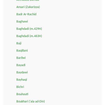
Ansari (Zakariyya)
Badr Ar-Rachid
Baghawi
Baghdadi (m.429H)
Baghdadi (m.463H)
Baji
Baqillani
Barilwi
Bayadi
Baydawi
Bayhaqi
Bichri
Bouhouti
Boukhari ('ala ad-Din)