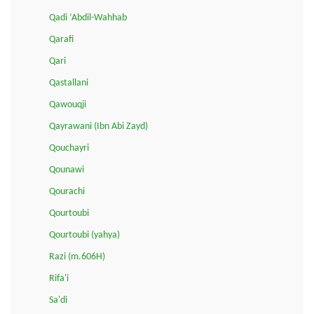
Qadi ‘Abdil-Wahhab
Qarafi
Qari
Qastallani
Qawouqji
Qayrawani (Ibn Abi Zayd)
Qouchayri
Qounawi
Qourachi
Qourtoubi
Qourtoubi (yahya)
Razi (m.606H)
Rifa'i
Sa'di