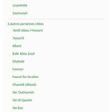
Unanimité
Zaytounah
3.Autres personnes citées
'Amili (Abou l-Hassan)
'Ayyachi
Albani
Bakr Abou Zayd
Dhahabi
Fawzan
Fourat ibn Ibrahim
Ghamidi (dhiyab)
Ibn 'Outhaymin
Ibn Al-Qayyim
Ibn Baz