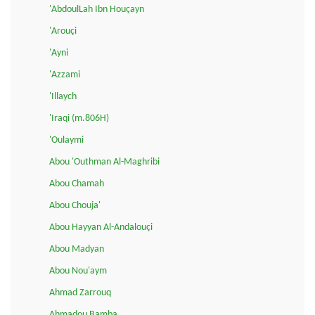
'AbdoulLah Ibn Houçayn
'Arouçi
'Ayni
'Azzami
'Illaych
'Iraqi (m.806H)
'Oulaymi
Abou 'Outhman Al-Maghribi
Abou Chamah
Abou Chouja'
Abou Hayyan Al-Andalouçi
Abou Madyan
Abou Nou'aym
Ahmad Zarrouq
Ahmadou Bamba