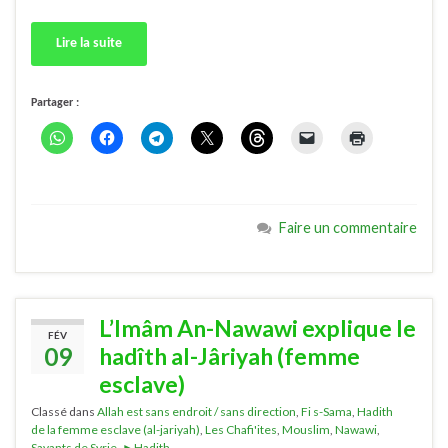
Lire la suite
Partager :
Faire un commentaire
L’Imâm An-Nawawi explique le
FÉV
09
hadîth al-Jâriyah (femme
esclave)
Classé dans
Allah est sans endroit / sans direction
,
Fi s-Sama
,
Hadith
de la femme esclave (al-jariyah)
,
Les Chafi'ites
,
Mouslim
,
Nawawi
,
Savants de Syrie
,
►Hadith