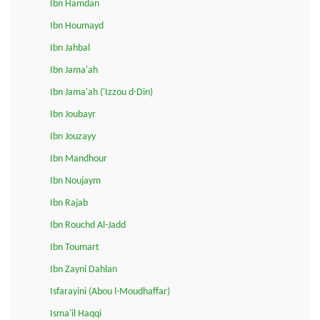
Ibn Hamdan
Ibn Houmayd
Ibn Jahbal
Ibn Jama'ah
Ibn Jama'ah ('Izzou d-Din)
Ibn Joubayr
Ibn Jouzayy
Ibn Mandhour
Ibn Noujaym
Ibn Rajab
Ibn Rouchd Al-Jadd
Ibn Toumart
Ibn Zayni Dahlan
Isfarayini (Abou l-Moudhaffar)
Isma'il Haqqi