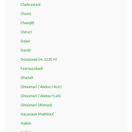
Chahrastani
Chami
Chanqiti
Chirazi
Dajwi
Dardir
Doussouqi (m.1230 H)
Fayrouzabadi
Ghazali
Ghoumari ('Abdou l-Aziz)
Ghoumari ('Abdou l-Lah)
Ghoumari (Ahmad)
Haçanayn Makhlouf
Hakim