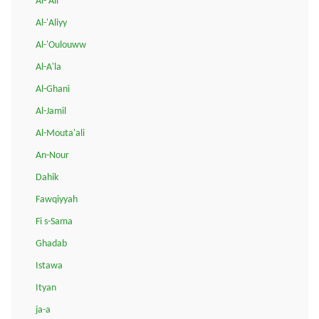
Al-'Ali
Al-'Aliyy
Al-'Oulouww
Al-A'la
Al-Ghani
Al-Jamil
Al-Mouta'ali
An-Nour
Dahik
Fawqiyyah
Fi s-Sama
Ghadab
Istawa
Ityan
ja-a