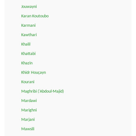
Jouwayni
Karan Koutoubo
Karmani
Kawthari
Khalil
Khattabi
Khazin
Khidr Houçayn
Kourani
Maghribi ('Abdoul-Majid)
Mardawi
Marighni
Marjani
Mawsili