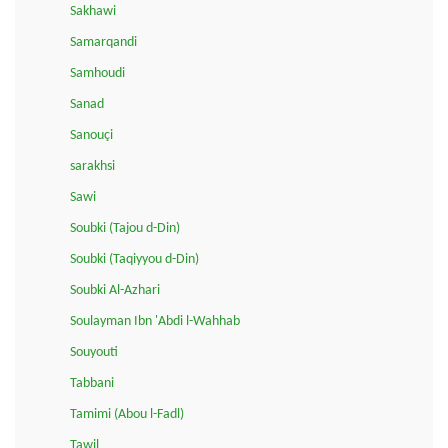
Sakhawi
Samarqandi
Samhoudi
Sanad
Sanouçi
sarakhsi
Sawi
Soubki (Tajou d-Din)
Soubki (Taqiyyou d-Din)
Soubki Al-Azhari
Soulayman Ibn 'Abdi l-Wahhab
Souyouti
Tabbani
Tamimi (Abou l-Fadl)
Tawil