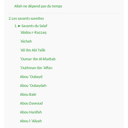
Allah ne dépend pas du temps
2.Les savants sunnites
1.►Savants du Salaf
'Abdou r-Razzaq
'Aichah
'Ali Ibn Abi Talib
'Oumar Ibn Al-khattab
'Outhman Ibn 'Affan
Abou 'Oubayd
Abou 'Oubaydah
Abou Bakr
Abou Dawoud
Abou Hanifah
Abou l-'Aliyah