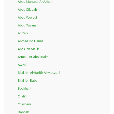
Abou Mansour Al-Azhari
Abou Qilabah
Abou Youçouf
Abou ‘Awanah
Ach'ari
Ahmad Ibn Hanbal
Anas Ibn Malik
Asma Bint Abou Bakr
Awza'i
Bilal Ibn Al-Harith Al-Mouzani
Bilal Ibn Rabah
Boukhari
Chafi'i
Chaybani
Dahhak