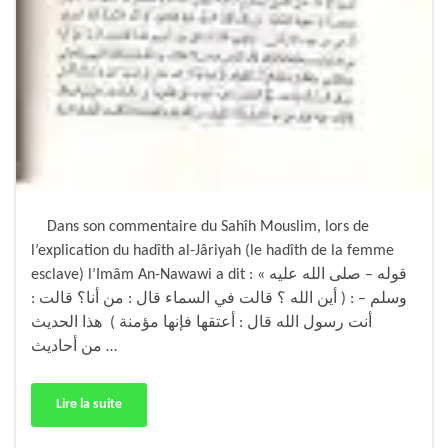
Dans son commentaire du Sahîh Mouslim, lors de
l’explication du hadîth al-Jâriyah (le hadîth de la femme
esclave) l’Imâm An-Nawawi a dit : « قوله – صلى الله عليه
وسلم – : ( أين الله ؟ قالت في السماء قال : من أنا؟ قالت :
أنت رسول الله قال : أعتقها فإنها مؤمنة ) هذا الحديث
من أحاديث …
Lire la suite