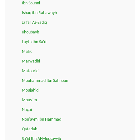
Ibn Sounni
Ishaq ibn Rahawayh
Ja'far As-Sadiq
Khoubayb
Layth Ibn Sa'd
Malik
Marwadhi
Matouridi
Mouhammad Ibn Sahnoun
Moujahid
Mouslim
Naçai
Nou'aym Ibn Hammad
Qatadah
Sa'id Ibn Al-Mousayyib