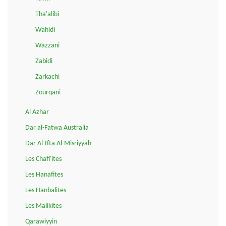
Tha'alibi
Wahidi
Wazzani
Zabidi
Zarkachi
Zourqani
Al Azhar
Dar al-Fatwa Australia
Dar Al-Ifta Al-Misriyyah
Les Chafi'ites
Les Hanafites
Les Hanbalites
Les Malikites
Qarawiyyin