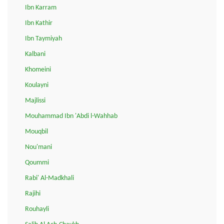
Ibn Karram
Ibn Kathir
Ibn Taymiyah
Kalbani
Khomeini
Koulayni
Majlissi
Mouhammad Ibn 'Abdi l-Wahhab
Mouqbil
Nou'mani
Qoummi
Rabi' Al-Madkhali
Rajihi
Rouhayli