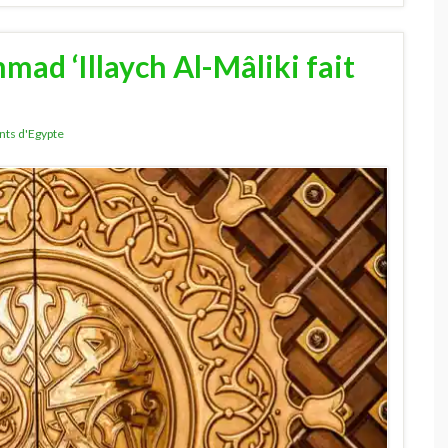
d ‘Illaych Al-Mâliki fait
nts d'Egypte