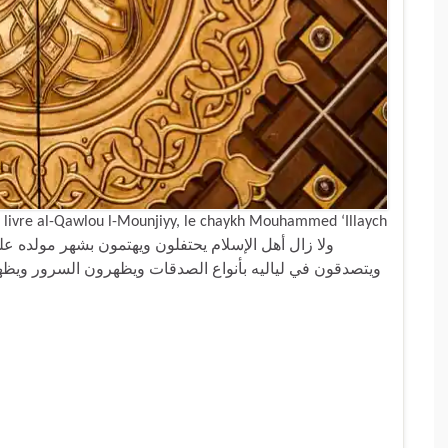
 livre al-Qawlou l-Mounjiyy, le chaykh Mouhammed ‘Illaych
ويتصدقون في لياليه بأنواع الصدقات ويظهرون السرور ويظ