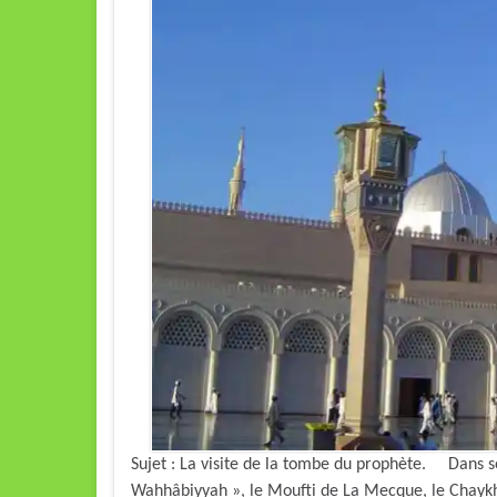
Sujet : La visite de la tombe du prophète. Dans so
Wahhâbiyyah », le Moufti de La Mecque, le Chaykh Ahmad Ibn Zay