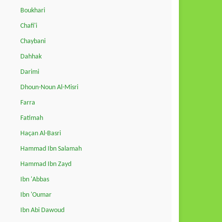
Boukhari
Chafi'i
Chaybani
Dahhak
Darimi
Dhoun-Noun Al-Misri
Farra
Fatimah
Haçan Al-Basri
Hammad Ibn Salamah
Hammad Ibn Zayd
Ibn 'Abbas
Ibn 'Oumar
Ibn Abi Dawoud