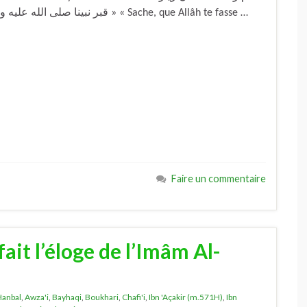
قبر نبينا صلى الله عليه وسلم مشروعة مطلوبة بالكتاب والسنة وإجماع الأمة » « Sache, que Allâh te fasse …
Faire un commentaire
ait l’éloge de l’Imâm Al-
Hanbal
,
Awza'i
,
Bayhaqi
,
Boukhari
,
Chafi'i
,
Ibn 'Açakir (m.571H)
,
Ibn