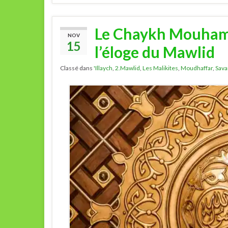
Le Chaykh Mouhamma
NOV
15
l’éloge du Mawlid
Classé dans
'Illaych
,
2.Mawlid
,
Les Malikites
,
Moudhaffar
,
Sava