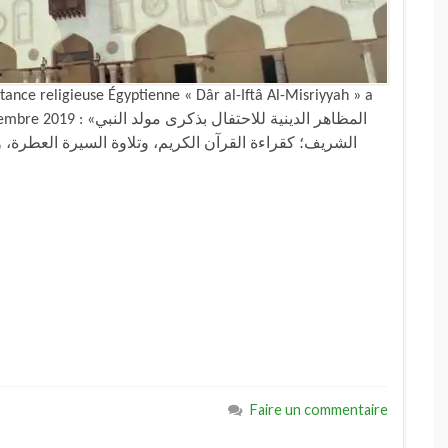
ance religieuse Égyptienne « Dâr al-Iftâ Al-Misriyyah » a
المظاهر الدينية للاحتفال
الشريف؛ كقراءة القرآن الكريم، وتلاوة السيرة العطرة، 
Faire un commentaire