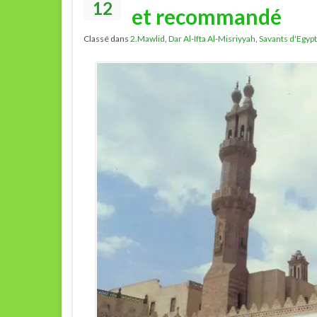
12
et recommandé
Classé dans
2.Mawlid
,
Dar Al-Ifta Al-Misriyyah
,
Savants d'Egyp