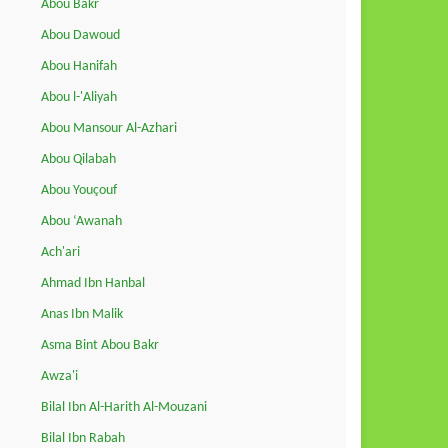
Abou Bakr
Abou Dawoud
Abou Hanifah
Abou l-'Aliyah
Abou Mansour Al-Azhari
Abou Qilabah
Abou Youçouf
Abou ‘Awanah
Ach'ari
Ahmad Ibn Hanbal
Anas Ibn Malik
Asma Bint Abou Bakr
Awza'i
Bilal Ibn Al-Harith Al-Mouzani
Bilal Ibn Rabah