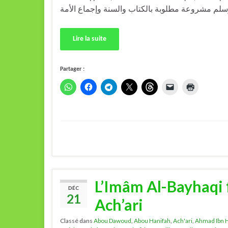
Lire la suite
Partager :
L’Imâm Al-Bayhaqi f
DÉC
21
Ach’ari
Classé dans
Abou Dawoud
,
Abou Hanifah
,
Ach'ari
,
Ahmad Ibn 