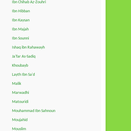
Ibn Chihab Az-Zouhri
Ibn Hibban
Ibn Kaysan
Ibn Majah
Ibn Sounni
Ishaq ibn Rahawayh
Ja'far As-Sadiq
Khoubayb
Layth Ibn Sa'd
Malik
Marwadhi
Matouridi
Mouhammad Ibn Sahnoun
Moujahid
Mouslim