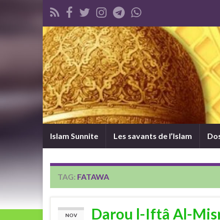
Islam Sunnite
Les savants de l’Islam
Dos
TAG:
FATAWA
Darou l-Iftâ Al-Mis
NOV