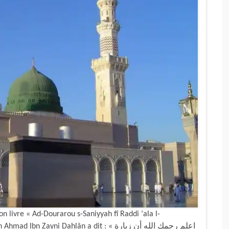
n livre « Ad-Dourarou s-Saniyyah fî Raddi ‘ala l-
ni Dahlân a dit : « اعلم رحمك الله أن زيارة