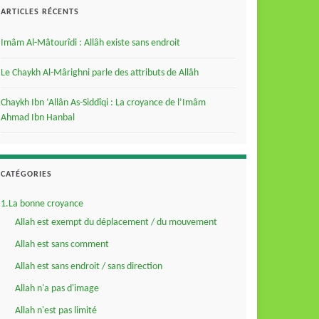
ARTICLES RÉCENTS
Imâm Al-Mâtourîdi : Allâh existe sans endroit
Le Chaykh Al-Mârighni parle des attributs de Allâh
Chaykh Ibn ‘Allân As-Siddîqi : La croyance de l’Imâm
Ahmad Ibn Hanbal
CATÉGORIES
1.La bonne croyance
Allah est exempt du déplacement / du mouvement
Allah est sans comment
Allah est sans endroit / sans direction
Allah n'a pas d'image
Allah n'est pas limité