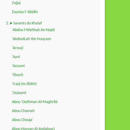
Zajjaj
Zaynou l-'Abidin
2.►Savants du Khalaf
'Abdou l-Wahhab An-Najdi
'AbdoulLah Ibn Houçayn
'Arouçi
'Ayni
'Azzami
'Illaych
'Iraqi (m.806H)
'Oulaymi
Abou 'Outhman Al-Maghribi
Abou Chamah
Abou Chouja'
Abou Hayyan Al-Andalouçi