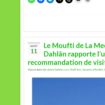
Le Moufti de La Me
AOÛT
11
Dahlân rapporte l’u
recommandation de visi
Classé dans
Ibn Zayni Dahlan
,
Les Chafi'ites
,
Savants d'Arabie
,