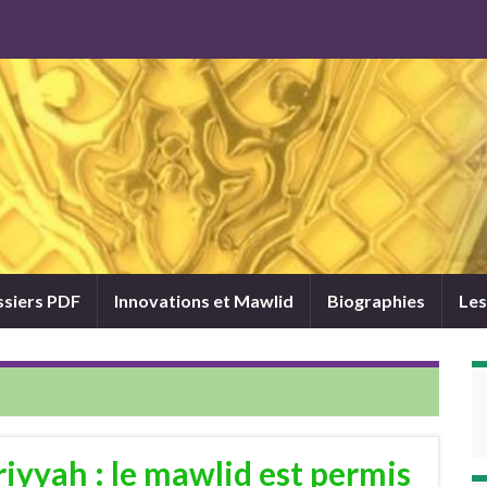
siers PDF
Innovations et Mawlid
Biographies
Les
riyyah : le mawlid est permis