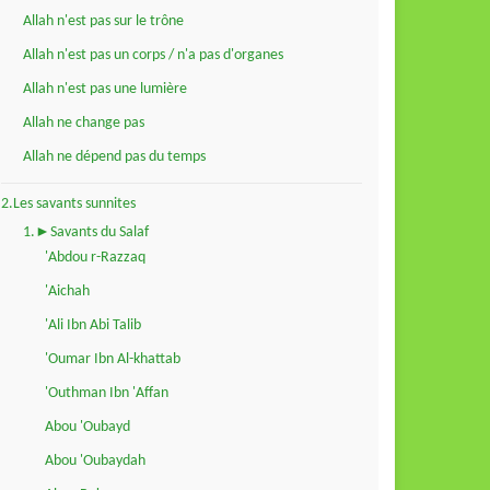
Allah n'est pas sur le trône
Allah n'est pas un corps / n'a pas d'organes
Allah n'est pas une lumière
Allah ne change pas
Allah ne dépend pas du temps
2.Les savants sunnites
1.►Savants du Salaf
'Abdou r-Razzaq
'Aichah
'Ali Ibn Abi Talib
'Oumar Ibn Al-khattab
'Outhman Ibn 'Affan
Abou 'Oubayd
Abou 'Oubaydah