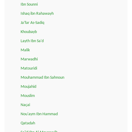
Ibn Sounni
Ishaq ibn Rahawayh
Ja'far As-Sadiq
Khoubayb
Layth Ibn Sa'd
Malik
Marwadhi
Matouridi
Mouhammad Ibn Sahnoun
Moujahid
Mouslim
Naçai
Nou'aym Ibn Hammad
Qatadah