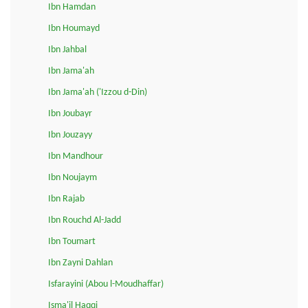
Ibn Hamdan
Ibn Houmayd
Ibn Jahbal
Ibn Jama'ah
Ibn Jama'ah ('Izzou d-Din)
Ibn Joubayr
Ibn Jouzayy
Ibn Mandhour
Ibn Noujaym
Ibn Rajab
Ibn Rouchd Al-Jadd
Ibn Toumart
Ibn Zayni Dahlan
Isfarayini (Abou l-Moudhaffar)
Isma'il Haqqi