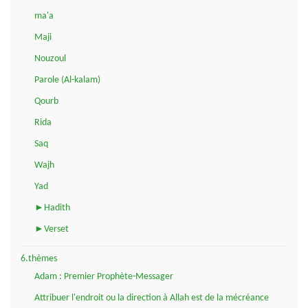
ma'a
Maji
Nouzoul
Parole (Al-kalam)
Qourb
Rida
Saq
Wajh
Yad
►Hadith
►Verset
6.thèmes
Adam : Premier Prophète-Messager
Attribuer l'endroit ou la direction à Allah est de la mécréance