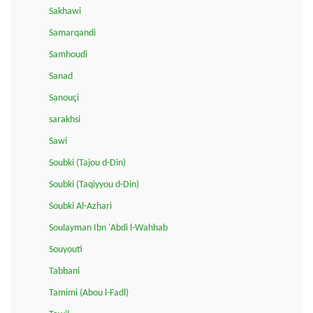
Sakhawi
Samarqandi
Samhoudi
Sanad
Sanouçi
sarakhsi
Sawi
Soubki (Tajou d-Din)
Soubki (Taqiyyou d-Din)
Soubki Al-Azhari
Soulayman Ibn 'Abdi l-Wahhab
Souyouti
Tabbani
Tamimi (Abou l-Fadl)