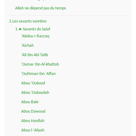
Allah ne dépend pas du temps
2.Les savants sunnites
1.►Savants du Salaf
'Abdou r-Razzaq
'Aichah
'Ali Ibn Abi Talib
'Oumar Ibn Al-khattab
'Outhman Ibn 'Affan
Abou 'Oubayd
Abou 'Oubaydah
Abou Bakr
Abou Dawoud
Abou Hanifah
Abou l-'Aliyah