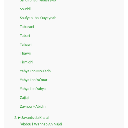
Sa'id Ibn Al-Mousayyib
Souddi
Soufyan Ibn 'Ouyaynah
Tabarani
Tabari
Tahawi
Thawri
Tirmidhi
Yahya Ibn Mou'adh
Yahya Ibn Ya'mar
Yahya Ibn Yahya
Zajjaj
Zaynou l-'Abidin
2.►Savants du Khalaf
'Abdou l-Wahhab An-Najdi