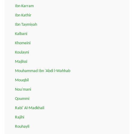
Ibn Karram
Ibn Kathir
Ibn Taymiyah
Kalbani
Khomeini
Koulayni
Majlissi
Mouhammad Ibn 'Abdi l-Wahhab
Mouqbil
Nou'mani
Qoummi
Rabi' Al-Madkhali
Rajihi
Rouhayli