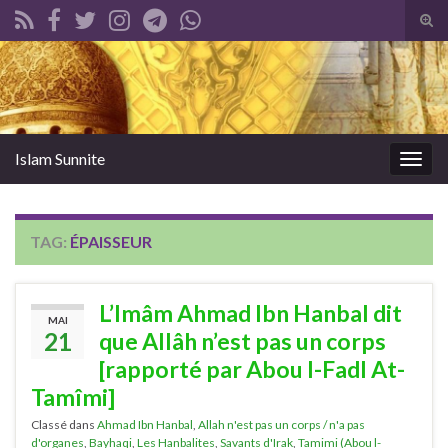
Tog
sear
Search for:
for
Islam Sunnite
Togg
navig
TAG:
ÉPAISSEUR
L’Imâm Ahmad Ibn Hanbal dit
MAI
21
que Allâh n’est pas un corps
[rapporté par Abou l-Fadl At-
Tamîmi]
Classé dans
Ahmad Ibn Hanbal
,
Allah n'est pas un corps / n'a pas
d'organes
,
Bayhaqi
,
Les Hanbalites
,
Savants d'Irak
,
Tamimi (Abou l-