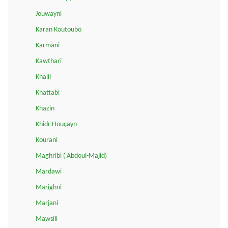
Jouwayni
Karan Koutoubo
Karmani
Kawthari
Khalil
Khattabi
Khazin
Khidr Houçayn
Kourani
Maghribi ('Abdoul-Majid)
Mardawi
Marighni
Marjani
Mawsili