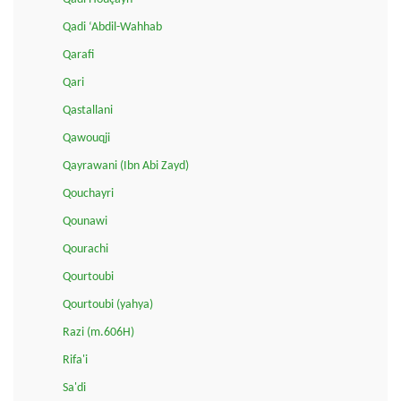
Qadi ‘Abdil-Wahhab
Qarafi
Qari
Qastallani
Qawouqji
Qayrawani (Ibn Abi Zayd)
Qouchayri
Qounawi
Qourachi
Qourtoubi
Qourtoubi (yahya)
Razi (m.606H)
Rifa'i
Sa'di