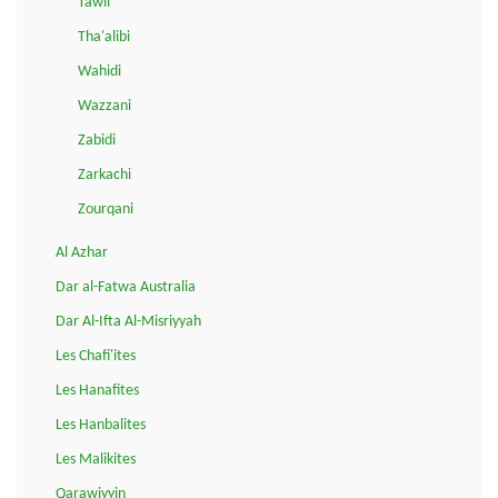
Tawil
Tha'alibi
Wahidi
Wazzani
Zabidi
Zarkachi
Zourqani
Al Azhar
Dar al-Fatwa Australia
Dar Al-Ifta Al-Misriyyah
Les Chafi'ites
Les Hanafites
Les Hanbalites
Les Malikites
Qarawiyyin