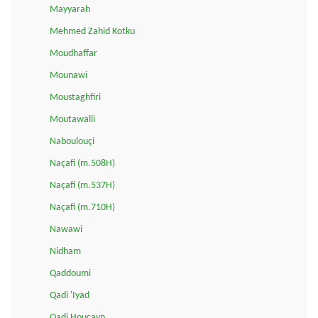
Mayyarah
Mehmed Zahid Kotku
Moudhaffar
Mounawi
Moustaghfiri
Moutawalli
Naboulouçi
Naçafi (m.508H)
Naçafi (m.537H)
Naçafi (m.710H)
Nawawi
Nidham
Qaddoumi
Qadi 'Iyad
Qadi Houçayn