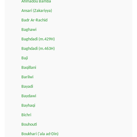
Ahmadou Bamba
Ansari (Zakariyya)
Badr Ar-Rachid
Baghawi
Baghdadi (m.429H)
Baghdadi (m.463H)
Baji
Baqillani
Barilwi
Bayadi
Baydawi
Bayhaqi
Bichri
Bouhouti
Boukhari ('ala ad-Din)