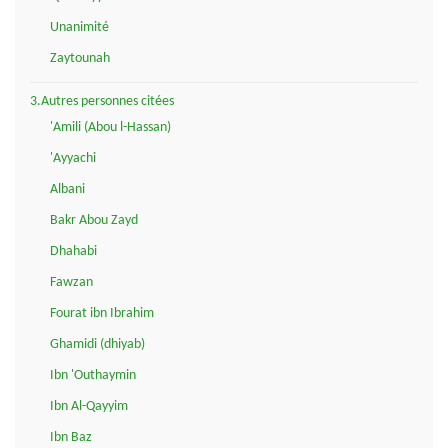
Unanimité
Zaytounah
3.Autres personnes citées
'Amili (Abou l-Hassan)
'Ayyachi
Albani
Bakr Abou Zayd
Dhahabi
Fawzan
Fourat ibn Ibrahim
Ghamidi (dhiyab)
Ibn 'Outhaymin
Ibn Al-Qayyim
Ibn Baz