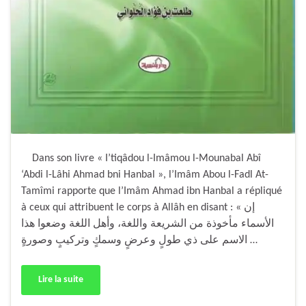
Dans son livre « I’tiqâdou l-Imâmou l-Mounabal Abî
‘Abdi l-Lâhi Ahmad bni Hanbal », l’Imâm Abou l-Fadl At-
Tamîmi rapporte que l’Imâm Ahmad ibn Hanbal a répliqué
à ceux qui attribuent le corps à Allâh en disant : « إن
الأسماء مأخوذة من الشريعة واللغة، وأهل اللغة وضعوا هذا
‏الاسم على ذي طولٍ وعرضٍ وسمكٍ وتركيبٍ وصورةٍ …
Lire la suite