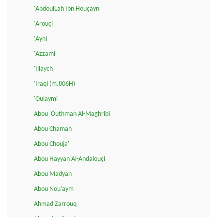
'AbdoulLah Ibn Houçayn
'Arouçi
'Ayni
'Azzami
'Illaych
'Iraqi (m.806H)
'Oulaymi
Abou 'Outhman Al-Maghribi
Abou Chamah
Abou Chouja'
Abou Hayyan Al-Andalouçi
Abou Madyan
Abou Nou'aym
Ahmad Zarrouq