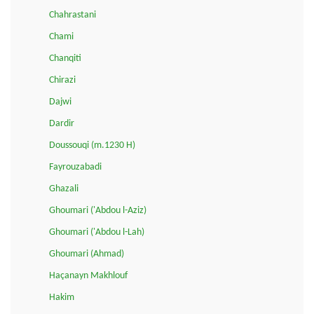
Chahrastani
Chami
Chanqiti
Chirazi
Dajwi
Dardir
Doussouqi (m.1230 H)
Fayrouzabadi
Ghazali
Ghoumari ('Abdou l-Aziz)
Ghoumari ('Abdou l-Lah)
Ghoumari (Ahmad)
Haçanayn Makhlouf
Hakim