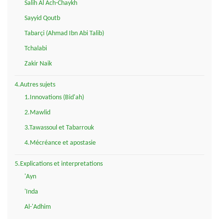
Salih Al Ach-Chaykh
Sayyid Qoutb
Tabarçi (Ahmad Ibn Abi Talib)
Tchalabi
Zakir Naik
4.Autres sujets
1.Innovations (Bid'ah)
2.Mawlid
3.Tawassoul et Tabarrouk
4.Mécréance et apostasie
5.Explications et interpretations
'Ayn
'Inda
Al-'Adhim