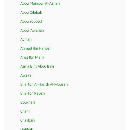
Abou Mansour Al-Azhari
Abou Qilabah
Abou Youçouf
Abou ‘Awanah
Ach'ari
Ahmad Ibn Hanbal
Anas Ibn Malik
Asma Bint Abou Bakr
Awza'i
Bilal Ibn Al-Harith Al-Mouzani
Bilal Ibn Rabah
Boukhari
Chafi'i
Chaybani
Dahhak