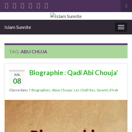
Tog
sea
Search for:
for
Islam Sunnite
Togg
navig
TAG:
ABU CHUJA
Biographie : Qadi Abi Chouja’
JUIL
08
Classé dans
7.Biographies
,
Abou Chouja'
,
Les Chafi'ites
,
Savants d'Irak