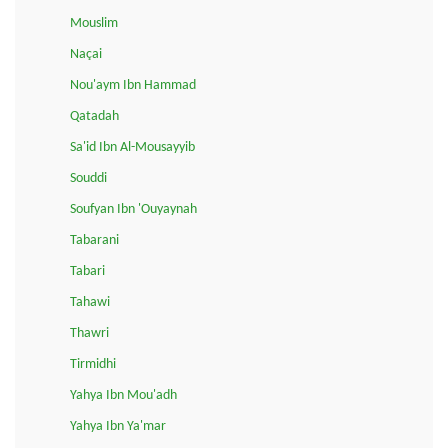
Mouslim
Naçai
Nou'aym Ibn Hammad
Qatadah
Sa'id Ibn Al-Mousayyib
Souddi
Soufyan Ibn 'Ouyaynah
Tabarani
Tabari
Tahawi
Thawri
Tirmidhi
Yahya Ibn Mou'adh
Yahya Ibn Ya'mar