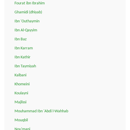
Fourat ibn Ibrahim
Ghamidi (dhiyab)
Ibn 'Outhaymin
Ibn Al-Qayyim
Ibn Baz
Ibn Karram
Ibn Kathir
Ibn Taymiyah
Kalbani
Khomeini
Koulayni
Majlissi
Mouhammad Ibn 'Abdi l-Wahhab
Mouqbil
Nou'mani