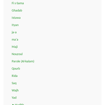
Fi s-Sama
Ghadab
Istawa
Ityan
ja-a
ma'a
Maji
Nouzoul
Parole (Al-kalam)
Qourb
Rida
Saq
Wajh
Yad