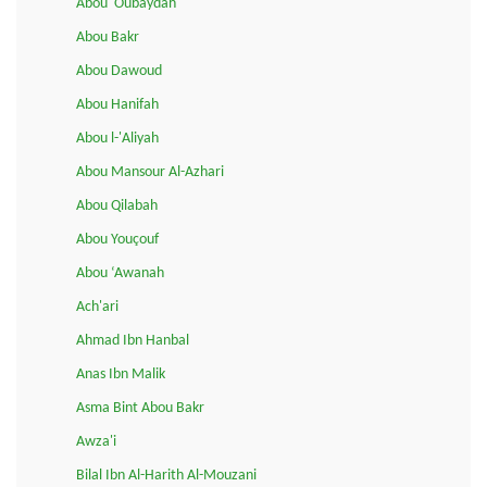
Abou 'Oubaydah
Abou Bakr
Abou Dawoud
Abou Hanifah
Abou l-'Aliyah
Abou Mansour Al-Azhari
Abou Qilabah
Abou Youçouf
Abou ‘Awanah
Ach'ari
Ahmad Ibn Hanbal
Anas Ibn Malik
Asma Bint Abou Bakr
Awza'i
Bilal Ibn Al-Harith Al-Mouzani