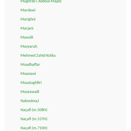
Maghribi ('Abdoul-Majid)
Mardawi
Marighni
Marjani
Mawsili
Mayyarah
Mehmed Zahid Kotku
Moudhaffar
Mounawi
Moustaghfiri
Moutawalli
Naboulouçi
Naçafi (m.508H)
Naçafi (m.537H)
Naçafi (m.710H)