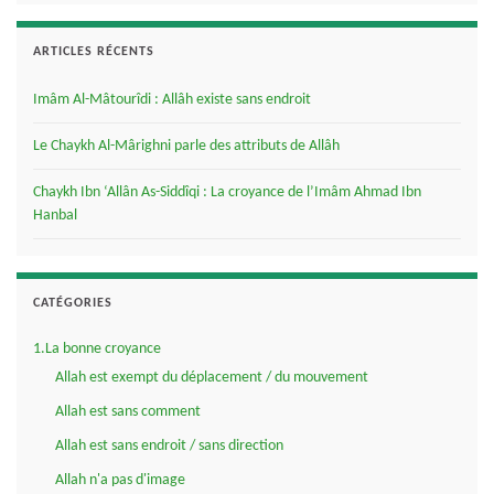
ARTICLES RÉCENTS
Imâm Al-Mâtourîdi : Allâh existe sans endroit
Le Chaykh Al-Mârighni parle des attributs de Allâh
Chaykh Ibn ‘Allân As-Siddîqi : La croyance de l’Imâm Ahmad Ibn
Hanbal
CATÉGORIES
1.La bonne croyance
Allah est exempt du déplacement / du mouvement
Allah est sans comment
Allah est sans endroit / sans direction
Allah n'a pas d'image