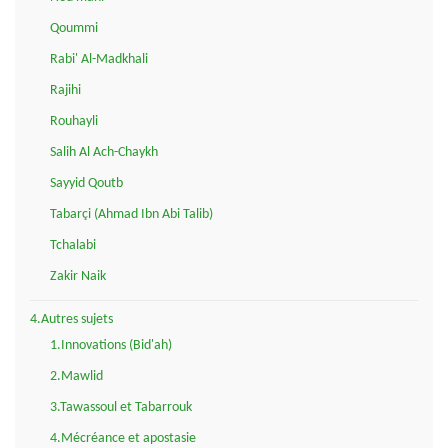
Qoummi
Rabi' Al-Madkhali
Rajihi
Rouhayli
Salih Al Ach-Chaykh
Sayyid Qoutb
Tabarçi (Ahmad Ibn Abi Talib)
Tchalabi
Zakir Naik
4.Autres sujets
1.Innovations (Bid'ah)
2.Mawlid
3.Tawassoul et Tabarrouk
4.Mécréance et apostasie