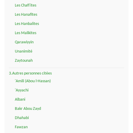
Les Chafi'ites
Les Hanafites
Les Hanbalites
Les Malikites
Qarawiyyin
Unanimité
Zaytounah
3.Autres personnes citées
'Amili (Abou l-Hassan)
'Ayyachi
Albani
Bakr Abou Zayd
Dhahabi
Fawzan