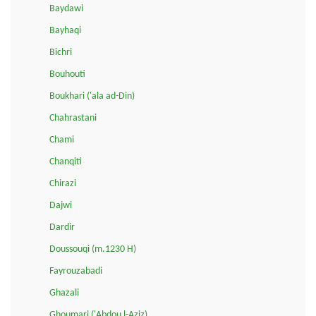
Baydawi
Bayhaqi
Bichri
Bouhouti
Boukhari ('ala ad-Din)
Chahrastani
Chami
Chanqiti
Chirazi
Dajwi
Dardir
Doussouqi (m.1230 H)
Fayrouzabadi
Ghazali
Ghoumari ('Abdou l-Aziz)