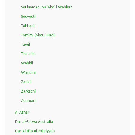
Soulayman Ibn 'Abdi l-Wahhab
Souyouti
Tabbani
Tamimi (Abou l-Fadl)
Tawil
Tha'alibi
Wahidi
Wazzani
Zabidi
Zarkachi
Zourqani
Al Azhar
Dar al-Fatwa Australia
Dar Al-Ifta Al-Misriyyah