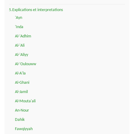
5.Explications et interpretations
'Ayn
'Inda
Al-'Adhim
Al-'Ali
Al-'Aliyy
Al-'Oulouww
Al-A'la
Al-Ghani
Al-Jamil
Al-Mouta'ali
An-Nour
Dahik
Fawqiyyah