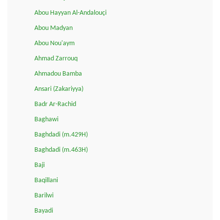
Abou Hayyan Al-Andalouçi
Abou Madyan
Abou Nou'aym
Ahmad Zarrouq
Ahmadou Bamba
Ansari (Zakariyya)
Badr Ar-Rachid
Baghawi
Baghdadi (m.429H)
Baghdadi (m.463H)
Baji
Baqillani
Barilwi
Bayadi