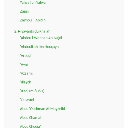
Yahya Ibn Yahya
Zajjaj
Zaynou l-'Abidin
2.►Savants du Khalaf
'Abdou l-Wahhab An-Najdi
'AbdoulLah Ibn Houçayn
'Arouçi
'Ayni
'Azzami
'Illaych
'Iraqi (m.806H)
'Oulaymi
Abou 'Outhman Al-Maghribi
Abou Chamah
Abou Chouja'