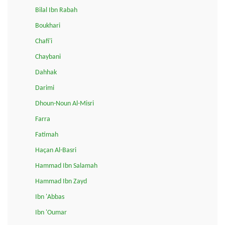
Bilal Ibn Rabah
Boukhari
Chafi'i
Chaybani
Dahhak
Darimi
Dhoun-Noun Al-Misri
Farra
Fatimah
Haçan Al-Basri
Hammad Ibn Salamah
Hammad Ibn Zayd
Ibn 'Abbas
Ibn 'Oumar