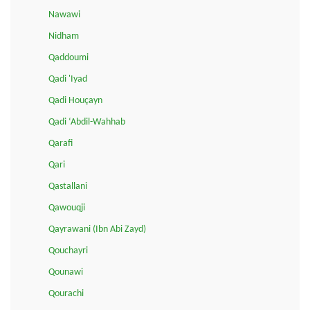
Nawawi
Nidham
Qaddoumi
Qadi 'Iyad
Qadi Houçayn
Qadi ‘Abdil-Wahhab
Qarafi
Qari
Qastallani
Qawouqji
Qayrawani (Ibn Abi Zayd)
Qouchayri
Qounawi
Qourachi