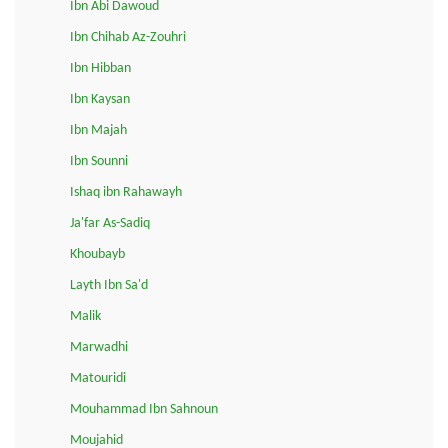
Ibn Abi Dawoud
Ibn Chihab Az-Zouhri
Ibn Hibban
Ibn Kaysan
Ibn Majah
Ibn Sounni
Ishaq ibn Rahawayh
Ja'far As-Sadiq
Khoubayb
Layth Ibn Sa'd
Malik
Marwadhi
Matouridi
Mouhammad Ibn Sahnoun
Moujahid