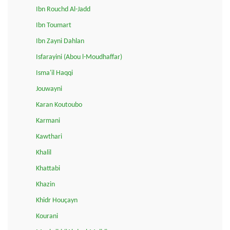
Ibn Rouchd Al-Jadd
Ibn Toumart
Ibn Zayni Dahlan
Isfarayini (Abou l-Moudhaffar)
Isma'il Haqqi
Jouwayni
Karan Koutoubo
Karmani
Kawthari
Khalil
Khattabi
Khazin
Khidr Houçayn
Kourani