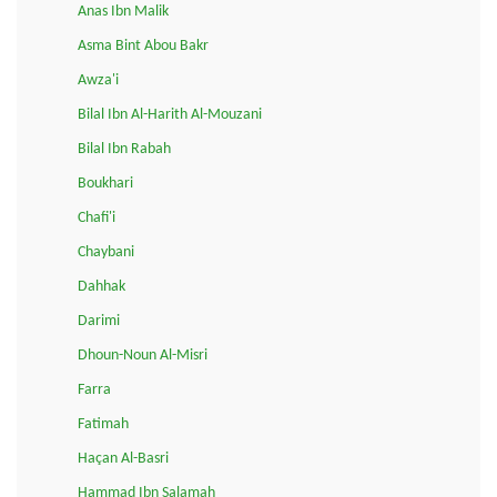
Anas Ibn Malik
Asma Bint Abou Bakr
Awza'i
Bilal Ibn Al-Harith Al-Mouzani
Bilal Ibn Rabah
Boukhari
Chafi'i
Chaybani
Dahhak
Darimi
Dhoun-Noun Al-Misri
Farra
Fatimah
Haçan Al-Basri
Hammad Ibn Salamah