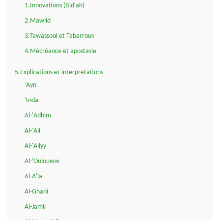
1.Innovations (Bid'ah)
2.Mawlid
3.Tawassoul et Tabarrouk
4.Mécréance et apostasie
5.Explications et interpretations
'Ayn
'Inda
Al-'Adhim
Al-'Ali
Al-'Aliyy
Al-'Oulouww
Al-A'la
Al-Ghani
Al-Jamil