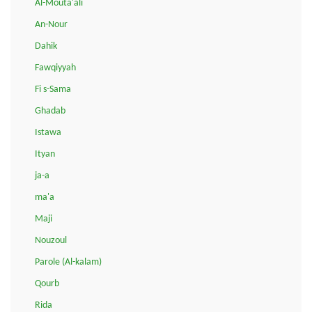
Al-Mouta'ali
An-Nour
Dahik
Fawqiyyah
Fi s-Sama
Ghadab
Istawa
Ityan
ja-a
ma'a
Maji
Nouzoul
Parole (Al-kalam)
Qourb
Rida