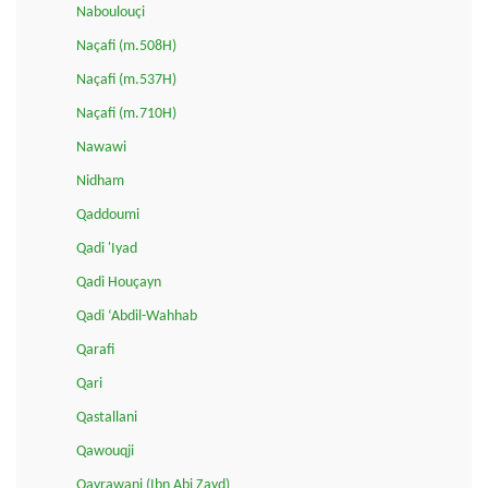
Naboulouçi
Naçafi (m.508H)
Naçafi (m.537H)
Naçafi (m.710H)
Nawawi
Nidham
Qaddoumi
Qadi 'Iyad
Qadi Houçayn
Qadi ‘Abdil-Wahhab
Qarafi
Qari
Qastallani
Qawouqji
Qayrawani (Ibn Abi Zayd)