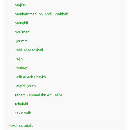
Majlissi
Mouhammad Ibn 'Abdi l-Wahhab
Mouqbil
Nou'mani
Qoummi
Rabi' Al-Madkhali
Rajihi
Rouhayli
Salih Al Ach-Chaykh
Sayyid Qoutb
Tabarçi (Ahmad Ibn Abi Talib)
Tchalabi
Zakir Naik
4.Autres sujets