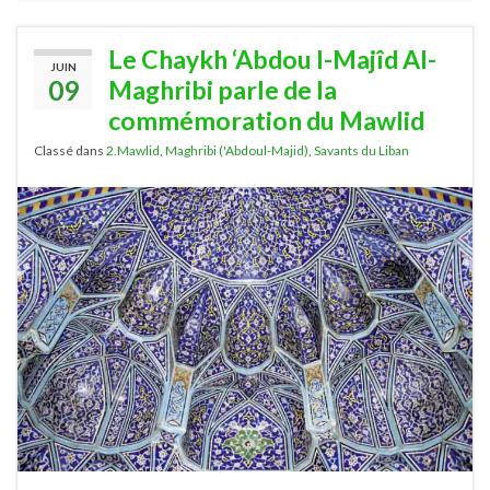
Le Chaykh ‘Abdou l-Majîd Al-
JUIN
09
Maghribi parle de la
commémoration du Mawlid
Classé dans
2.Mawlid
,
Maghribi ('Abdoul-Majid)
,
Savants du Liban