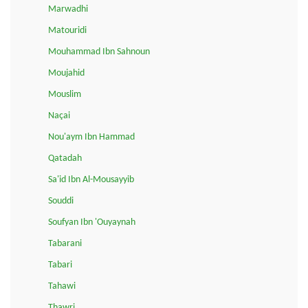
Marwadhi
Matouridi
Mouhammad Ibn Sahnoun
Moujahid
Mouslim
Naçai
Nou'aym Ibn Hammad
Qatadah
Sa'id Ibn Al-Mousayyib
Souddi
Soufyan Ibn 'Ouyaynah
Tabarani
Tabari
Tahawi
Thawri