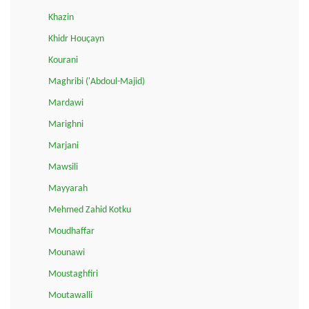
Khazin
Khidr Houçayn
Kourani
Maghribi ('Abdoul-Majid)
Mardawi
Marighni
Marjani
Mawsili
Mayyarah
Mehmed Zahid Kotku
Moudhaffar
Mounawi
Moustaghfiri
Moutawalli