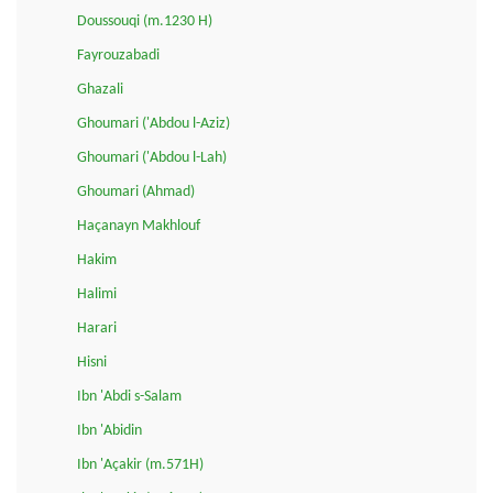
Doussouqi (m.1230 H)
Fayrouzabadi
Ghazali
Ghoumari ('Abdou l-Aziz)
Ghoumari ('Abdou l-Lah)
Ghoumari (Ahmad)
Haçanayn Makhlouf
Hakim
Halimi
Harari
Hisni
Ibn 'Abdi s-Salam
Ibn 'Abidin
Ibn 'Açakir (m.571H)