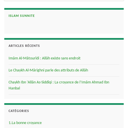
ISLAM SUNNITE
ARTICLES RÉCENTS
Imâm Al-Mâtourîdi : Allâh existe sans endroit
Le Chaykh Al-Mârighni parle des attributs de Allâh
Chaykh Ibn ‘Allân As-Siddîqi : La croyance de l’Imâm Ahmad Ibn
Hanbal
CATÉGORIES
1.La bonne croyance