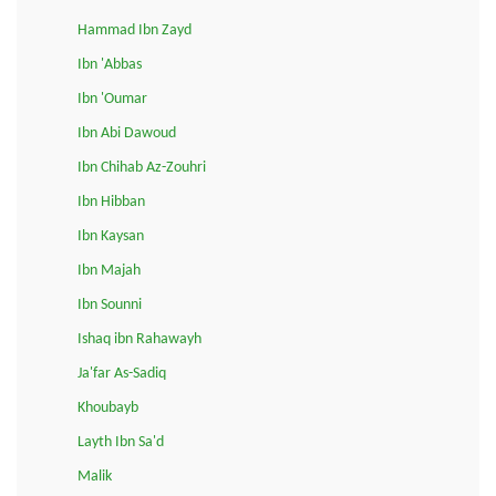
Hammad Ibn Zayd
Ibn 'Abbas
Ibn 'Oumar
Ibn Abi Dawoud
Ibn Chihab Az-Zouhri
Ibn Hibban
Ibn Kaysan
Ibn Majah
Ibn Sounni
Ishaq ibn Rahawayh
Ja'far As-Sadiq
Khoubayb
Layth Ibn Sa'd
Malik