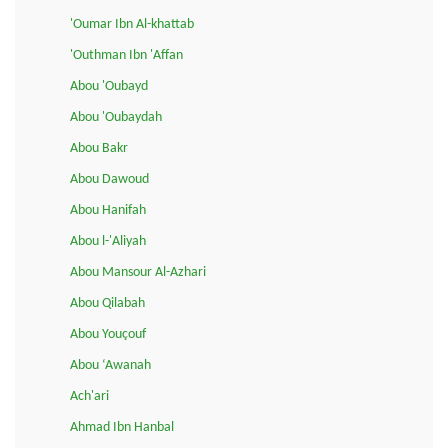
'Oumar Ibn Al-khattab
'Outhman Ibn 'Affan
Abou 'Oubayd
Abou 'Oubaydah
Abou Bakr
Abou Dawoud
Abou Hanifah
Abou l-'Aliyah
Abou Mansour Al-Azhari
Abou Qilabah
Abou Youçouf
Abou ‘Awanah
Ach'ari
Ahmad Ibn Hanbal