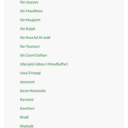
Ibn Jouzayy
Ibn Mandhour
Ibn Noujaym
Ibn Rajab
Ibn Rouchd Al-Jadd
Ibn Toumart
Ibn Zayni Dahlan
Isfarayini (Abou l-Moudhaffar)
Isma'il Haqqi
Jouwayni
Karan Koutoubo
Karmani
Kawthari
Khalil
Khattabi