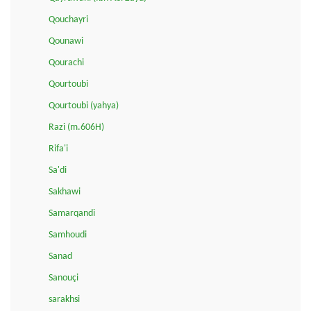
Qouchayri
Qounawi
Qourachi
Qourtoubi
Qourtoubi (yahya)
Razi (m.606H)
Rifa'i
Sa'di
Sakhawi
Samarqandi
Samhoudi
Sanad
Sanouçi
sarakhsi