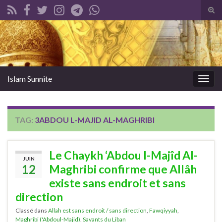
Tog
sear
Search for:
for
Islam Sunnite
Togg
navig
TAG:
3ABDOU L-MAJID AL-MAGHRIBI
Le Chaykh ‘Abdou l-Majîd Al-
JUIN
12
Maghribi confirme que Allâh
existe sans endroit et sans
direction
Classé dans
Allah est sans endroit / sans direction
,
Fawqiyyah
,
Maghribi ('Abdoul-Majid)
,
Savants du Liban