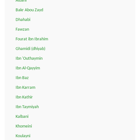
Albani
Bakr Abou Zayd
Dhahabi
Fawzan
Fourat ibn Ibrahim
Ghamidi (dhiyab)
Ibn 'Outhaymin
Ibn Al-Qayyim
Ibn Baz
Ibn Karram
Ibn Kathir
Ibn Taymiyah
Kalbani
Khomeini
Koulayni