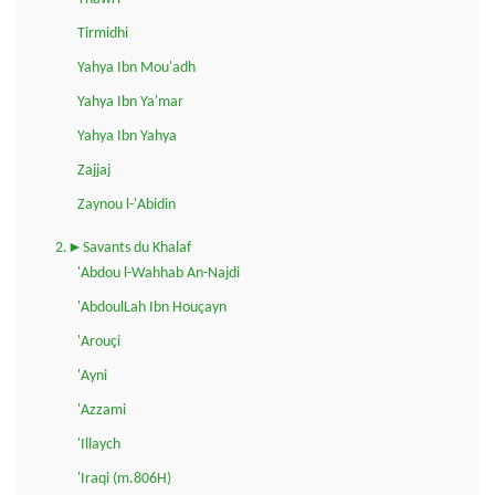
Tirmidhi
Yahya Ibn Mou'adh
Yahya Ibn Ya'mar
Yahya Ibn Yahya
Zajjaj
Zaynou l-'Abidin
2.►Savants du Khalaf
'Abdou l-Wahhab An-Najdi
'AbdoulLah Ibn Houçayn
'Arouçi
'Ayni
'Azzami
'Illaych
'Iraqi (m.806H)