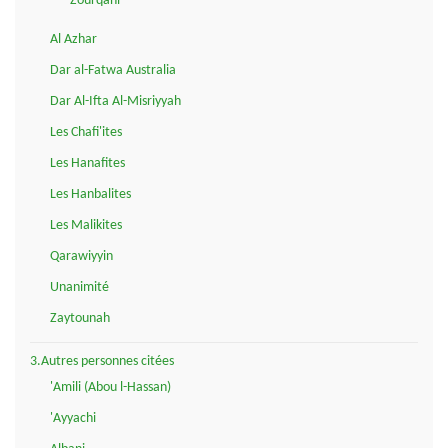
Zourqani
Al Azhar
Dar al-Fatwa Australia
Dar Al-Ifta Al-Misriyyah
Les Chafi'ites
Les Hanafites
Les Hanbalites
Les Malikites
Qarawiyyin
Unanimité
Zaytounah
3.Autres personnes citées
'Amili (Abou l-Hassan)
'Ayyachi