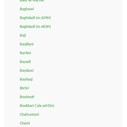
Badr Ar-Rachid
Baghawi
Baghdadi (m.429H)
Baghdadi (m.463H)
Baji
Baqillani
Barilwi
Bayadi
Baydawi
Bayhaqi
Bichri
Bouhouti
Boukhari ('ala ad-Din)
Chahrastani
Chami