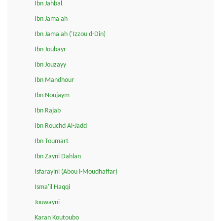
Ibn Jahbal
Ibn Jama'ah
Ibn Jama'ah ('Izzou d-Din)
Ibn Joubayr
Ibn Jouzayy
Ibn Mandhour
Ibn Noujaym
Ibn Rajab
Ibn Rouchd Al-Jadd
Ibn Toumart
Ibn Zayni Dahlan
Isfarayini (Abou l-Moudhaffar)
Isma'il Haqqi
Jouwayni
Karan Koutoubo