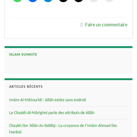
Faire un commentaire
ISLAM SUNNITE
ARTICLES RÉCENTS
Imâm Al-Mâtourîdi : Allâh existe sans endroit
Le Chaykh Al-Mârighni parle des attributs de Allâh
Chaykh Ibn ‘Allân As-Siddîqi : La croyance de l’Imâm Ahmad Ibn
Hanbal