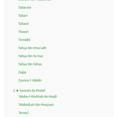
Tabarani
Tabari
Tahawi
Thawri
Tirmidhi
Yahya Ibn Mou'adh
Yahya Ibn Ya'mar
Yahya Ibn Yahya
Zajjaj
Zaynou l-'Abidin
2.►Savants du Khalaf
'Abdou l-Wahhab An-Najdi
'AbdoulLah Ibn Houçayn
'Arouçi