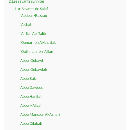
2.Les savants sunnites
1.►Savants du Salaf
'Abdou r-Razzaq
'Aichah
'Ali Ibn Abi Talib
'Oumar Ibn Al-khattab
'Outhman Ibn 'Affan
Abou 'Oubayd
Abou 'Oubaydah
Abou Bakr
Abou Dawoud
Abou Hanifah
Abou l-'Aliyah
Abou Mansour Al-Azhari
Abou Qilabah