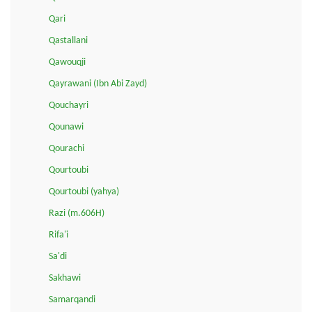
Qari
Qastallani
Qawouqji
Qayrawani (Ibn Abi Zayd)
Qouchayri
Qounawi
Qourachi
Qourtoubi
Qourtoubi (yahya)
Razi (m.606H)
Rifa'i
Sa'di
Sakhawi
Samarqandi