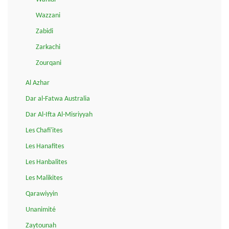
Wazzani
Zabidi
Zarkachi
Zourqani
Al Azhar
Dar al-Fatwa Australia
Dar Al-Ifta Al-Misriyyah
Les Chafi'ites
Les Hanafites
Les Hanbalites
Les Malikites
Qarawiyyin
Unanimité
Zaytounah