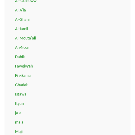
Al-'Oulouww
Al-A'la
Al-Ghani
Al-Jamil
Al-Mouta'ali
An-Nour
Dahik
Fawqiyyah
Fi s-Sama
Ghadab
Istawa
Ityan
ja-a
ma'a
Maji