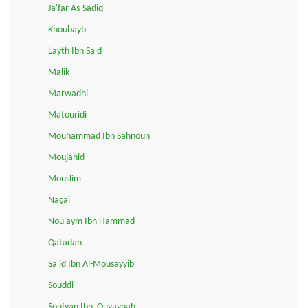
Ja'far As-Sadiq
Khoubayb
Layth Ibn Sa'd
Malik
Marwadhi
Matouridi
Mouhammad Ibn Sahnoun
Moujahid
Mouslim
Naçai
Nou'aym Ibn Hammad
Qatadah
Sa'id Ibn Al-Mousayyib
Souddi
Soufyan Ibn 'Ouyaynah