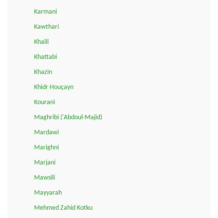
Karmani
Kawthari
Khalil
Khattabi
Khazin
Khidr Houçayn
Kourani
Maghribi ('Abdoul-Majid)
Mardawi
Marighni
Marjani
Mawsili
Mayyarah
Mehmed Zahid Kotku