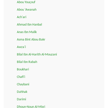
Abou Youçouf
Abou ‘Awanah
Ach'ari
Ahmad Ibn Hanbal
Anas Ibn Malik
Asma Bint Abou Bakr
Awza'i
Bilal Ibn Al-Harith Al-Mouzani
Bilal Ibn Rabah
Boukhari
Chafi'i
Chaybani
Dahhak
Darimi
Dhoun-Noun Al-Misri