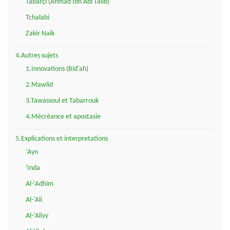
Tabarçi (Ahmad Ibn Abi Talib)
Tchalabi
Zakir Naik
4.Autres sujets
1.Innovations (Bid'ah)
2.Mawlid
3.Tawassoul et Tabarrouk
4.Mécréance et apostasie
5.Explications et interpretations
'Ayn
'Inda
Al-'Adhim
Al-'Ali
Al-'Aliyy