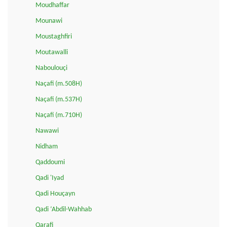
Moudhaffar
Mounawi
Moustaghfiri
Moutawalli
Naboulouçi
Naçafi (m.508H)
Naçafi (m.537H)
Naçafi (m.710H)
Nawawi
Nidham
Qaddoumi
Qadi 'Iyad
Qadi Houçayn
Qadi ‘Abdil-Wahhab
Qarafi