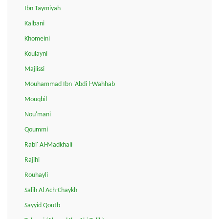
Ibn Taymiyah
Kalbani
Khomeini
Koulayni
Majlissi
Mouhammad Ibn 'Abdi l-Wahhab
Mouqbil
Nou'mani
Qoummi
Rabi' Al-Madkhali
Rajihi
Rouhayli
Salih Al Ach-Chaykh
Sayyid Qoutb