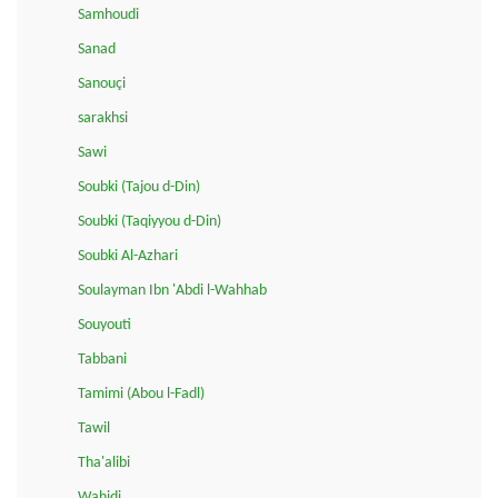
Samhoudi
Sanad
Sanouçi
sarakhsi
Sawi
Soubki (Tajou d-Din)
Soubki (Taqiyyou d-Din)
Soubki Al-Azhari
Soulayman Ibn 'Abdi l-Wahhab
Souyouti
Tabbani
Tamimi (Abou l-Fadl)
Tawil
Tha'alibi
Wahidi