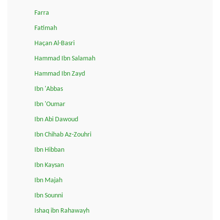
Farra
Fatimah
Haçan Al-Basri
Hammad Ibn Salamah
Hammad Ibn Zayd
Ibn 'Abbas
Ibn 'Oumar
Ibn Abi Dawoud
Ibn Chihab Az-Zouhri
Ibn Hibban
Ibn Kaysan
Ibn Majah
Ibn Sounni
Ishaq ibn Rahawayh