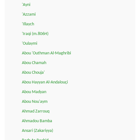
'Ayni
'Azzami
'Illaych
'Iraqi (m.806H)
'Oulaymi
Abou 'Outhman Al-Maghribi
Abou Chamah
Abou Chouja'
Abou Hayyan Al-Andalouçi
Abou Madyan
Abou Nou'aym
Ahmad Zarrouq
Ahmadou Bamba
Ansari (Zakariyya)