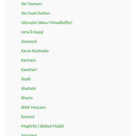
Ibn Toumart
Ibn Zayni Dahlan
Isfarayini (Abou l-Moudhaffar)
Isma'il Haqqi
Jouwayni
Karan Koutoubo
Karmani
Kawthari
Khalil
Khattabi
Khazin
Khidr Houçayn
Kourani
Maghribi ('Abdoul-Majid)
Mardawi