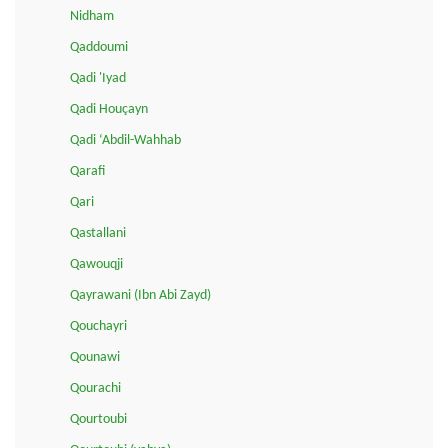
Nidham
Qaddoumi
Qadi 'Iyad
Qadi Houçayn
Qadi ‘Abdil-Wahhab
Qarafi
Qari
Qastallani
Qawouqji
Qayrawani (Ibn Abi Zayd)
Qouchayri
Qounawi
Qourachi
Qourtoubi