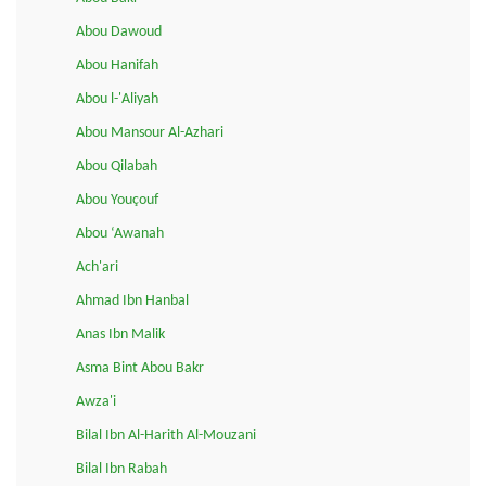
Abou Dawoud
Abou Hanifah
Abou l-'Aliyah
Abou Mansour Al-Azhari
Abou Qilabah
Abou Youçouf
Abou ‘Awanah
Ach'ari
Ahmad Ibn Hanbal
Anas Ibn Malik
Asma Bint Abou Bakr
Awza'i
Bilal Ibn Al-Harith Al-Mouzani
Bilal Ibn Rabah