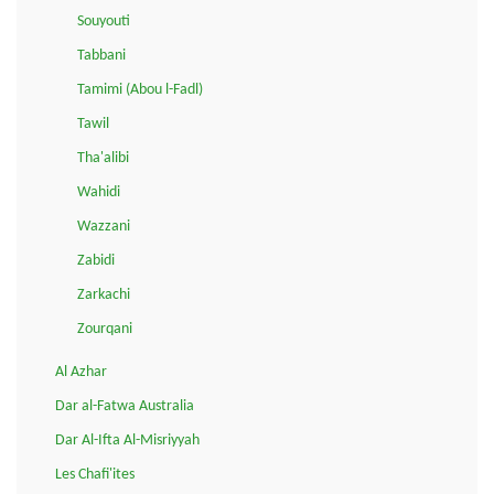
Souyouti
Tabbani
Tamimi (Abou l-Fadl)
Tawil
Tha'alibi
Wahidi
Wazzani
Zabidi
Zarkachi
Zourqani
Al Azhar
Dar al-Fatwa Australia
Dar Al-Ifta Al-Misriyyah
Les Chafi'ites