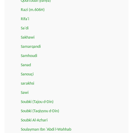
Qourtoubi (yahya)
Razi (m.606H)
Rifa'i
Sa'di
Sakhawi
Samarqandi
Samhoudi
Sanad
Sanouçi
sarakhsi
Sawi
Soubki (Tajou d-Din)
Soubki (Taqiyyou d-Din)
Soubki Al-Azhari
Soulayman Ibn 'Abdi l-Wahhab