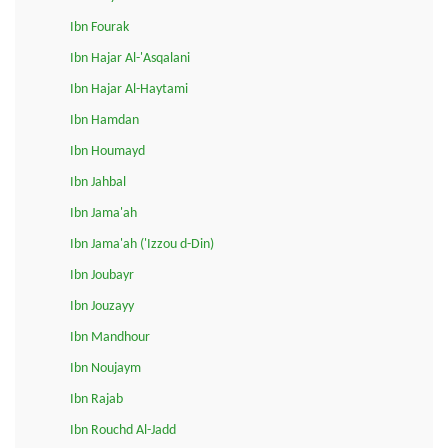
Ibn Fourak
Ibn Hajar Al-'Asqalani
Ibn Hajar Al-Haytami
Ibn Hamdan
Ibn Houmayd
Ibn Jahbal
Ibn Jama'ah
Ibn Jama'ah ('Izzou d-Din)
Ibn Joubayr
Ibn Jouzayy
Ibn Mandhour
Ibn Noujaym
Ibn Rajab
Ibn Rouchd Al-Jadd