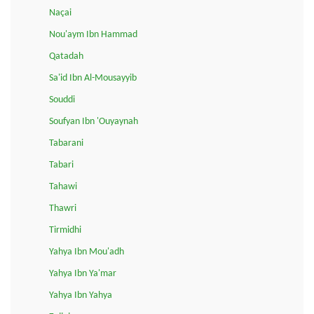
Naçai
Nou'aym Ibn Hammad
Qatadah
Sa'id Ibn Al-Mousayyib
Souddi
Soufyan Ibn 'Ouyaynah
Tabarani
Tabari
Tahawi
Thawri
Tirmidhi
Yahya Ibn Mou'adh
Yahya Ibn Ya'mar
Yahya Ibn Yahya