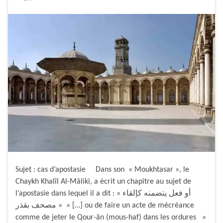
Sujet : cas d’apostasie Dans son « Moukhtasar », le
Chaykh Khalîl Al-Mâliki, a écrit un chapitre au sujet de
l’apostasie dans lequel il a dit : « أو فعل يتضمنه كإلقاء
مصحف بقذر » « […] ou de faire un acte de mécréance
comme de jeter le Qour-ân (mous-haf) dans les ordures »