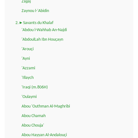
Zajjaj
Zaynou l-'Abidin
2.►Savants du Khalaf
'Abdou l-Wahhab An-Najdi
'AbdoulLah Ibn Houçayn
'Arouçi
'Ayni
'Azzami
'Illaych
'Iraqi (m.806H)
'Oulaymi
Abou 'Outhman Al-Maghribi
Abou Chamah
Abou Chouja'
Abou Hayyan Al-Andalouçi