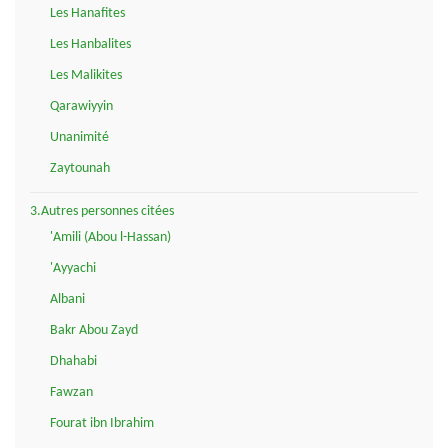
Les Hanafites
Les Hanbalites
Les Malikites
Qarawiyyin
Unanimité
Zaytounah
3.Autres personnes citées
'Amili (Abou l-Hassan)
'Ayyachi
Albani
Bakr Abou Zayd
Dhahabi
Fawzan
Fourat ibn Ibrahim