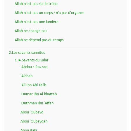
Allah n'est pas sur le trône
Allah n'est pas un corps / n'a pas d'organes
Allah n'est pas une lumière
Allah ne change pas
Allah ne dépend pas du temps
2.Les savants sunnites
1.►Savants du Salaf
'Abdou r-Razzaq
'Aichah
'Ali Ibn Abi Talib
'Oumar Ibn Al-khattab
'Outhman Ibn 'Affan
Abou 'Oubayd
Abou 'Oubaydah
Abou Bakr