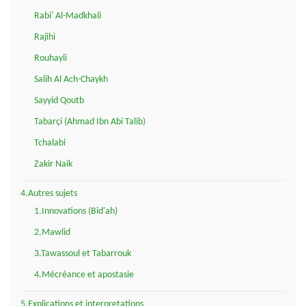
Rabi' Al-Madkhali
Rajihi
Rouhayli
Salih Al Ach-Chaykh
Sayyid Qoutb
Tabarçi (Ahmad Ibn Abi Talib)
Tchalabi
Zakir Naik
4.Autres sujets
1.Innovations (Bid'ah)
2.Mawlid
3.Tawassoul et Tabarrouk
4.Mécréance et apostasie
5.Explications et interpretations