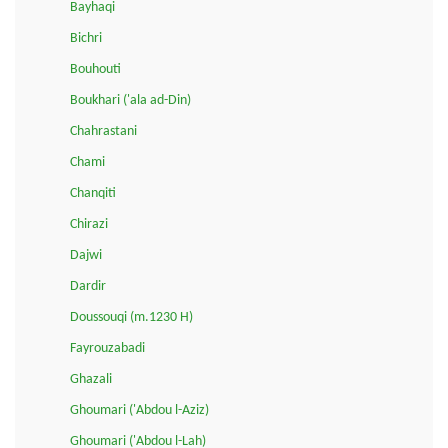
Bayhaqi
Bichri
Bouhouti
Boukhari ('ala ad-Din)
Chahrastani
Chami
Chanqiti
Chirazi
Dajwi
Dardir
Doussouqi (m.1230 H)
Fayrouzabadi
Ghazali
Ghoumari ('Abdou l-Aziz)
Ghoumari ('Abdou l-Lah)