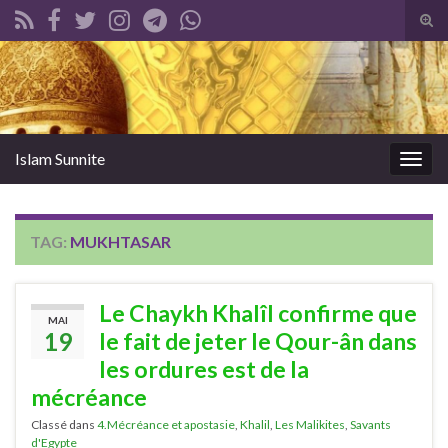
Tog
sear
Search for:
for
Islam Sunnite
Togg
navig
TAG:
MUKHTASAR
Le Chaykh Khalîl confirme que
MAI
19
le fait de jeter le Qour-ân dans
les ordures est de la
mécréance
Classé dans
4.Mécréance et apostasie
,
Khalil
,
Les Malikites
,
Savants
d'Egypte