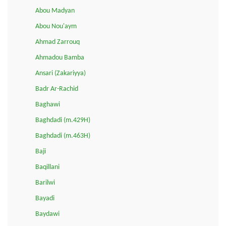
Abou Madyan
Abou Nou'aym
Ahmad Zarrouq
Ahmadou Bamba
Ansari (Zakariyya)
Badr Ar-Rachid
Baghawi
Baghdadi (m.429H)
Baghdadi (m.463H)
Baji
Baqillani
Barilwi
Bayadi
Baydawi