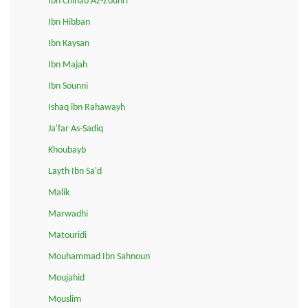
Ibn Chihab Az-Zouhri
Ibn Hibban
Ibn Kaysan
Ibn Majah
Ibn Sounni
Ishaq ibn Rahawayh
Ja'far As-Sadiq
Khoubayb
Layth Ibn Sa'd
Malik
Marwadhi
Matouridi
Mouhammad Ibn Sahnoun
Moujahid
Mouslim