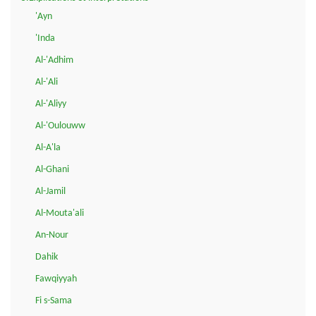
'Ayn
'Inda
Al-'Adhim
Al-'Ali
Al-'Aliyy
Al-'Oulouww
Al-A'la
Al-Ghani
Al-Jamil
Al-Mouta'ali
An-Nour
Dahik
Fawqiyyah
Fi s-Sama