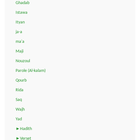
Ghadab
Istawa
Ityan
ja-a
ma'a
Maji
Nouzoul
Parole (Al-kalam)
Qourb
Rida
Saq
Wajh
Yad
►Hadith
►Verset