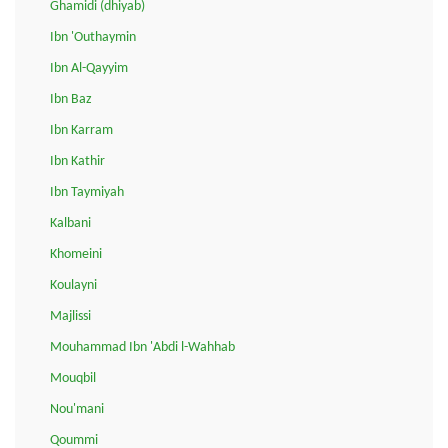
Ghamidi (dhiyab)
Ibn 'Outhaymin
Ibn Al-Qayyim
Ibn Baz
Ibn Karram
Ibn Kathir
Ibn Taymiyah
Kalbani
Khomeini
Koulayni
Majlissi
Mouhammad Ibn 'Abdi l-Wahhab
Mouqbil
Nou'mani
Qoummi