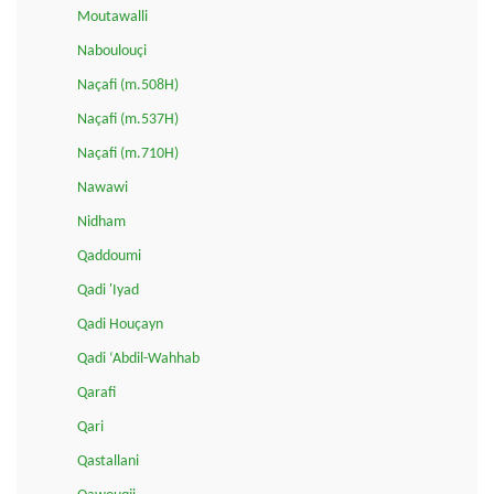
Moutawalli
Naboulouçi
Naçafi (m.508H)
Naçafi (m.537H)
Naçafi (m.710H)
Nawawi
Nidham
Qaddoumi
Qadi 'Iyad
Qadi Houçayn
Qadi ‘Abdil-Wahhab
Qarafi
Qari
Qastallani