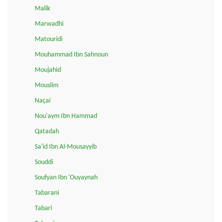
Malik
Marwadhi
Matouridi
Mouhammad Ibn Sahnoun
Moujahid
Mouslim
Naçai
Nou'aym Ibn Hammad
Qatadah
Sa'id Ibn Al-Mousayyib
Souddi
Soufyan Ibn 'Ouyaynah
Tabarani
Tabari