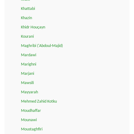
Khattabi
Khazin
Khidr Houçayn
Kourani
Maghribi ('Abdoul-Majid)
Mardawi
Marighni
Marjani
Mawsili
Mayyarah
Mehmed Zahid Kotku
Moudhaffar
Mounawi
Moustaghfiri