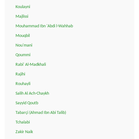
Koulayni
Majlissi
Mouhammad Ibn 'Abdi l-Wahhab
Mouqbil
Nou'mani
Qoummi
Rabi' Al-Madkhali
Rajihi
Rouhayli
Salih Al Ach-Chaykh
Sayyid Qoutb
Tabarçi (Ahmad Ibn Abi Talib)
Tchalabi
Zakir Naik