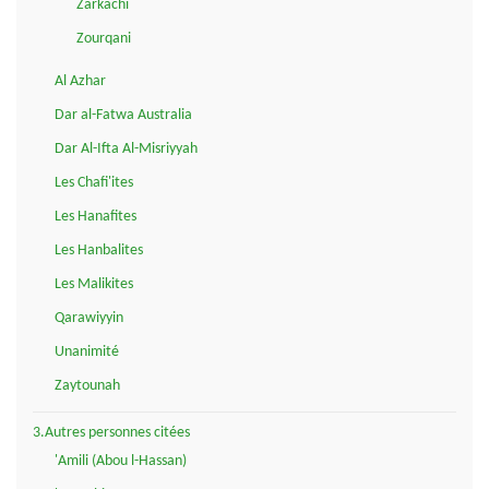
Zarkachi
Zourqani
Al Azhar
Dar al-Fatwa Australia
Dar Al-Ifta Al-Misriyyah
Les Chafi'ites
Les Hanafites
Les Hanbalites
Les Malikites
Qarawiyyin
Unanimité
Zaytounah
3.Autres personnes citées
'Amili (Abou l-Hassan)