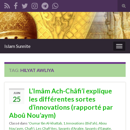
Tog
sear
Search for:
for
Islam Sunnite
Togg
navig
TAG:
HILYAT AWLIYA
L’Imâm Ach-Châfi’i explique
JUIN
25
les différentes sortes
d’innovations (rapporté par
Aboû Nou’aym)
Classé dans
'Oumar Ibn Al-khattab
,
1.Innovations (Bid'ah)
,
Abou
Nou'aym
,
Chafi'i
,
Les Chafi'ites
,
Savants d'Arabie
,
Savants d'Egypte
,