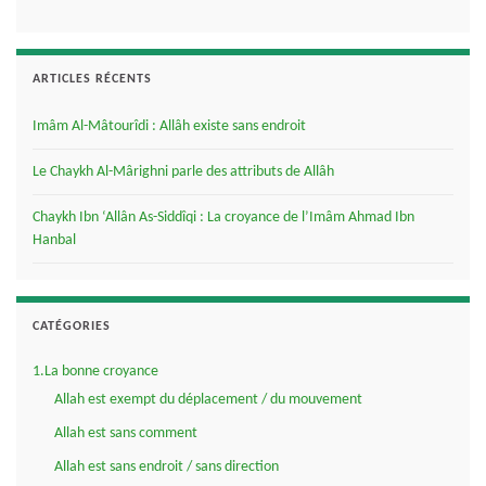
ARTICLES RÉCENTS
Imâm Al-Mâtourîdi : Allâh existe sans endroit
Le Chaykh Al-Mârighni parle des attributs de Allâh
Chaykh Ibn ‘Allân As-Siddîqi : La croyance de l’Imâm Ahmad Ibn
Hanbal
CATÉGORIES
1.La bonne croyance
Allah est exempt du déplacement / du mouvement
Allah est sans comment
Allah est sans endroit / sans direction