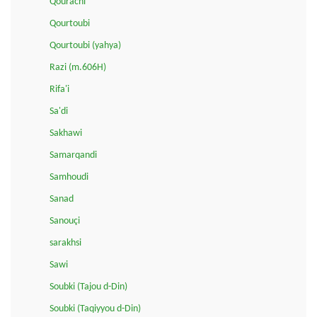
Qourachi
Qourtoubi
Qourtoubi (yahya)
Razi (m.606H)
Rifa'i
Sa'di
Sakhawi
Samarqandi
Samhoudi
Sanad
Sanouçi
sarakhsi
Sawi
Soubki (Tajou d-Din)
Soubki (Taqiyyou d-Din)