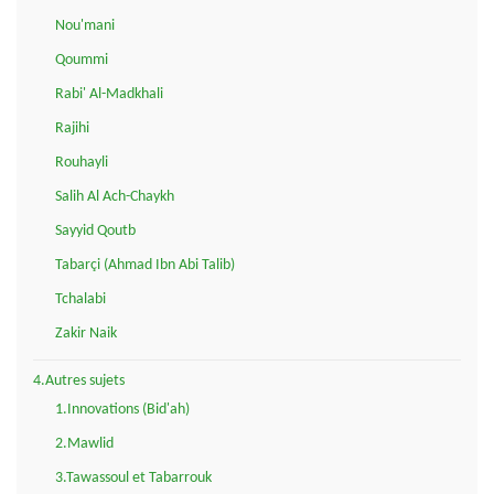
Nou'mani
Qoummi
Rabi' Al-Madkhali
Rajihi
Rouhayli
Salih Al Ach-Chaykh
Sayyid Qoutb
Tabarçi (Ahmad Ibn Abi Talib)
Tchalabi
Zakir Naik
4.Autres sujets
1.Innovations (Bid'ah)
2.Mawlid
3.Tawassoul et Tabarrouk