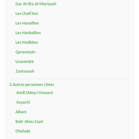
Dar Al-Ifta Al-Misriyyah
Les Chafi'ites
Les Hanafites
Les Hanbalites
Les Malikites
Qarawiyyin
Unanimité
Zaytounah
3.Autres personnes citées
'Amili (Abou l-Hassan)
'Ayyachi
Albani
Bakr Abou Zayd
Dhahabi