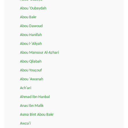
Abou 'Oubaydah
Abou Bakr
Abou Dawoud
Abou Hanifah
Abou l-'Aliyah
Abou Mansour Al-Azhari
Abou Qilabah
Abou Youçouf
Abou ‘Awanah
Ach'ari
Ahmad Ibn Hanbal
Anas Ibn Malik
Asma Bint Abou Bakr
Awza'i