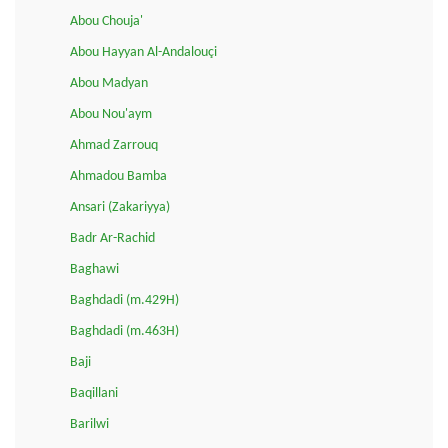
Abou Chouja'
Abou Hayyan Al-Andalouçi
Abou Madyan
Abou Nou'aym
Ahmad Zarrouq
Ahmadou Bamba
Ansari (Zakariyya)
Badr Ar-Rachid
Baghawi
Baghdadi (m.429H)
Baghdadi (m.463H)
Baji
Baqillani
Barilwi