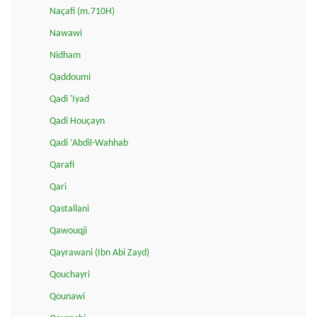
Naçafi (m.710H)
Nawawi
Nidham
Qaddoumi
Qadi 'Iyad
Qadi Houçayn
Qadi ‘Abdil-Wahhab
Qarafi
Qari
Qastallani
Qawouqji
Qayrawani (Ibn Abi Zayd)
Qouchayri
Qounawi