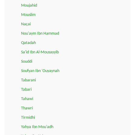
Moujahid
Mouslim
Naçai
Nou'aym Ibn Hammad
Qatadah
Sa'id Ibn Al-Mousayyib
Souddi
Soufyan Ibn 'Ouyaynah
Tabarani
Tabari
Tahawi
Thawri
Tirmidhi
Yahya Ibn Mou'adh