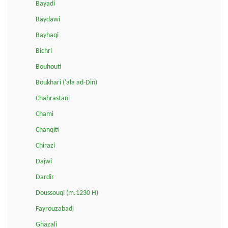
Bayadi
Baydawi
Bayhaqi
Bichri
Bouhouti
Boukhari ('ala ad-Din)
Chahrastani
Chami
Chanqiti
Chirazi
Dajwi
Dardir
Doussouqi (m.1230 H)
Fayrouzabadi
Ghazali