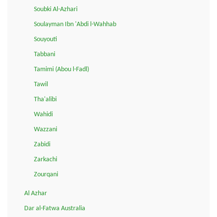
Soubki Al-Azhari
Soulayman Ibn 'Abdi l-Wahhab
Souyouti
Tabbani
Tamimi (Abou l-Fadl)
Tawil
Tha'alibi
Wahidi
Wazzani
Zabidi
Zarkachi
Zourqani
Al Azhar
Dar al-Fatwa Australia