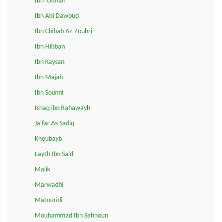
Ibn 'Oumar
Ibn Abi Dawoud
Ibn Chihab Az-Zouhri
Ibn Hibban
Ibn Kaysan
Ibn Majah
Ibn Sounni
Ishaq ibn Rahawayh
Ja'far As-Sadiq
Khoubayb
Layth Ibn Sa'd
Malik
Marwadhi
Matouridi
Mouhammad Ibn Sahnoun