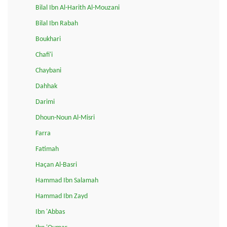
Bilal Ibn Al-Harith Al-Mouzani
Bilal Ibn Rabah
Boukhari
Chafi'i
Chaybani
Dahhak
Darimi
Dhoun-Noun Al-Misri
Farra
Fatimah
Haçan Al-Basri
Hammad Ibn Salamah
Hammad Ibn Zayd
Ibn 'Abbas