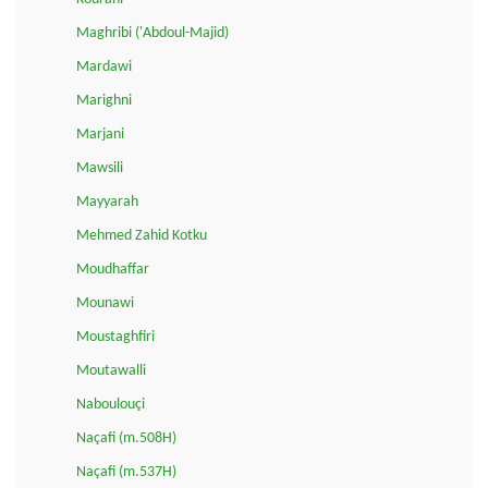
Maghribi ('Abdoul-Majid)
Mardawi
Marighni
Marjani
Mawsili
Mayyarah
Mehmed Zahid Kotku
Moudhaffar
Mounawi
Moustaghfiri
Moutawalli
Naboulouçi
Naçafi (m.508H)
Naçafi (m.537H)