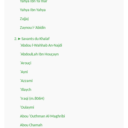
Yahya Ibn Ya'mar
Yahya Ibn Yahya
Zajjaj
Zaynou l-'Abidin
2.►Savants du Khalaf
'Abdou l-Wahhab An-Najdi
'AbdoulLah Ibn Houçayn
'Arouçi
'Ayni
'Azzami
'Illaych
'Iraqi (m.806H)
'Oulaymi
Abou 'Outhman Al-Maghribi
Abou Chamah