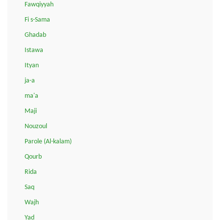
Fawqiyyah
Fi s-Sama
Ghadab
Istawa
Ityan
ja-a
ma'a
Maji
Nouzoul
Parole (Al-kalam)
Qourb
Rida
Saq
Wajh
Yad