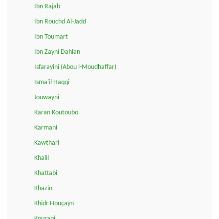
Ibn Rajab
Ibn Rouchd Al-Jadd
Ibn Toumart
Ibn Zayni Dahlan
Isfarayini (Abou l-Moudhaffar)
Isma'il Haqqi
Jouwayni
Karan Koutoubo
Karmani
Kawthari
Khalil
Khattabi
Khazin
Khidr Houçayn
Kourani