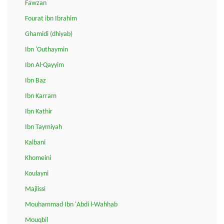
Fawzan
Fourat ibn Ibrahim
Ghamidi (dhiyab)
Ibn 'Outhaymin
Ibn Al-Qayyim
Ibn Baz
Ibn Karram
Ibn Kathir
Ibn Taymiyah
Kalbani
Khomeini
Koulayni
Majlissi
Mouhammad Ibn 'Abdi l-Wahhab
Mouqbil