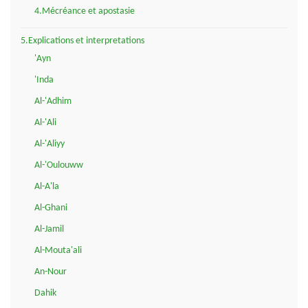
4.Mécréance et apostasie
5.Explications et interpretations
'Ayn
'Inda
Al-'Adhim
Al-'Ali
Al-'Aliyy
Al-'Oulouww
Al-A'la
Al-Ghani
Al-Jamil
Al-Mouta'ali
An-Nour
Dahik