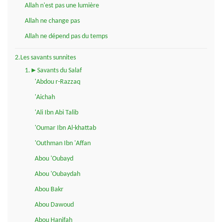
Allah n'est pas une lumière
Allah ne change pas
Allah ne dépend pas du temps
2.Les savants sunnites
1.►Savants du Salaf
'Abdou r-Razzaq
'Aichah
'Ali Ibn Abi Talib
'Oumar Ibn Al-khattab
'Outhman Ibn 'Affan
Abou 'Oubayd
Abou 'Oubaydah
Abou Bakr
Abou Dawoud
Abou Hanifah