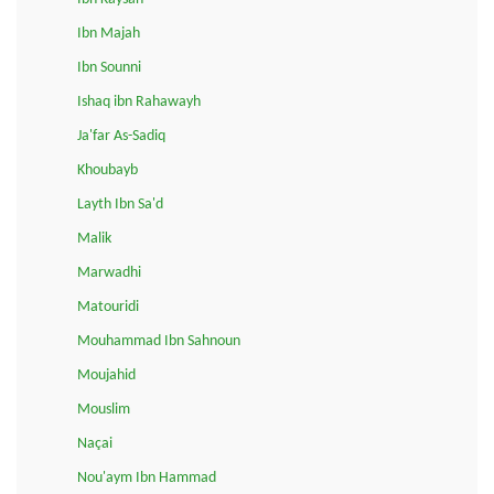
Ibn Majah
Ibn Sounni
Ishaq ibn Rahawayh
Ja'far As-Sadiq
Khoubayb
Layth Ibn Sa'd
Malik
Marwadhi
Matouridi
Mouhammad Ibn Sahnoun
Moujahid
Mouslim
Naçai
Nou'aym Ibn Hammad