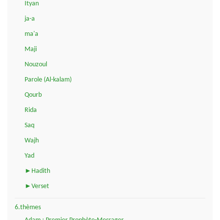
Ityan
ja-a
ma'a
Maji
Nouzoul
Parole (Al-kalam)
Qourb
Rida
Saq
Wajh
Yad
►Hadith
►Verset
6.thèmes