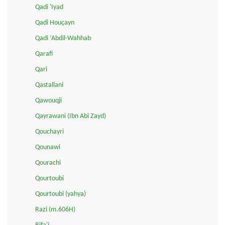
Qadi 'Iyad
Qadi Houçayn
Qadi ‘Abdil-Wahhab
Qarafi
Qari
Qastallani
Qawouqji
Qayrawani (Ibn Abi Zayd)
Qouchayri
Qounawi
Qourachi
Qourtoubi
Qourtoubi (yahya)
Razi (m.606H)