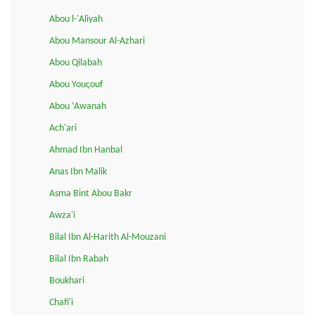
Abou l-'Aliyah
Abou Mansour Al-Azhari
Abou Qilabah
Abou Youçouf
Abou ‘Awanah
Ach'ari
Ahmad Ibn Hanbal
Anas Ibn Malik
Asma Bint Abou Bakr
Awza'i
Bilal Ibn Al-Harith Al-Mouzani
Bilal Ibn Rabah
Boukhari
Chafi'i