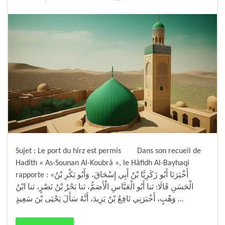
Sujet : Le port du hirz est permis Dans son recueil de
Hadîth « As-Sounan Al-Koubrâ », le Hâfidh Al-Bayhaqi
rapporte : «أَخْبَرَنَا أَبُو زَكَرِيَّا بْنُ أَبِي إِسْحَاقَ، وَأَبُو بَكْرِ بْنُ
الْحَسَنِ قَالَا: ثنا أَبُو الْعَبَّاسِ الْأَصَمُّ، ثنا بَحْرُ بْنُ نَصْرٍ، ثنا ابْنُ
وَهْبٍ، أَخْبَرَنِي نَافِعُ بْنُ يَزِيدَ، أَنَّهُ سَأَلَ يَحْيَى بْنَ سَعِيدٍ …