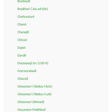
Bouhouti
Boukhari ('ala ad-Din)
Chahrastani
Chami
Chanqiti
Chirazi
Dajwi
Dardir
Doussouqi (m.1230 H)
Fayrouzabadi
Ghazali
Ghoumari ('Abdou l-Aziz)
Ghoumari ('Abdou l-Lah)
Ghoumari (Ahmad)
Haçanayn Makhlouf