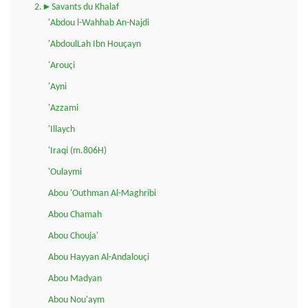
2.►Savants du Khalaf
'Abdou l-Wahhab An-Najdi
'AbdoulLah Ibn Houçayn
'Arouçi
'Ayni
'Azzami
'Illaych
'Iraqi (m.806H)
'Oulaymi
Abou 'Outhman Al-Maghribi
Abou Chamah
Abou Chouja'
Abou Hayyan Al-Andalouçi
Abou Madyan
Abou Nou'aym