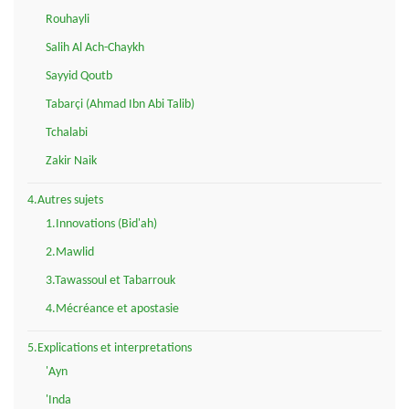
Rouhayli
Salih Al Ach-Chaykh
Sayyid Qoutb
Tabarçi (Ahmad Ibn Abi Talib)
Tchalabi
Zakir Naik
4.Autres sujets
1.Innovations (Bid'ah)
2.Mawlid
3.Tawassoul et Tabarrouk
4.Mécréance et apostasie
5.Explications et interpretations
'Ayn
'Inda