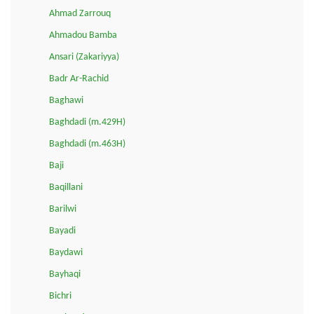
Ahmad Zarrouq
Ahmadou Bamba
Ansari (Zakariyya)
Badr Ar-Rachid
Baghawi
Baghdadi (m.429H)
Baghdadi (m.463H)
Baji
Baqillani
Barilwi
Bayadi
Baydawi
Bayhaqi
Bichri