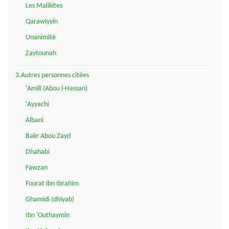
Les Malikites
Qarawiyyin
Unanimité
Zaytounah
3.Autres personnes citées
'Amili (Abou l-Hassan)
'Ayyachi
Albani
Bakr Abou Zayd
Dhahabi
Fawzan
Fourat ibn Ibrahim
Ghamidi (dhiyab)
Ibn 'Outhaymin