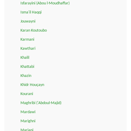
Isfarayini (Abou l-Moudhaffar)
Isma'il Haqqi
Jouwayni
Karan Koutoubo
Karmani
Kawthari
Khalil
Khattabi
Khazin
Khidr Houçayn
Kourani
Maghribi ('Abdoul-Majid)
Mardawi
Marighni
Marjani