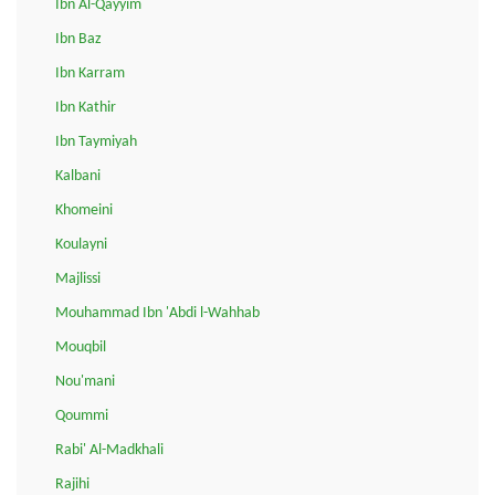
Ibn Al-Qayyim
Ibn Baz
Ibn Karram
Ibn Kathir
Ibn Taymiyah
Kalbani
Khomeini
Koulayni
Majlissi
Mouhammad Ibn 'Abdi l-Wahhab
Mouqbil
Nou'mani
Qoummi
Rabi' Al-Madkhali
Rajihi