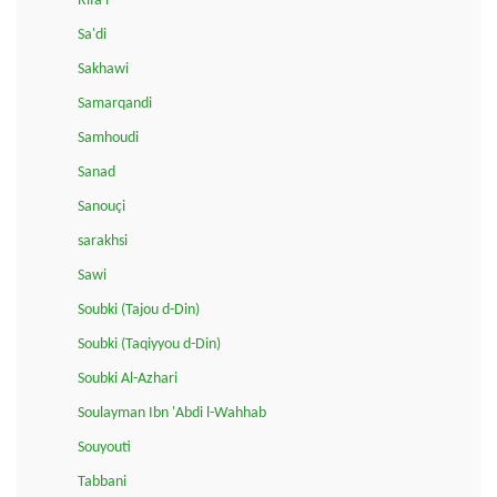
Rifa'i
Sa'di
Sakhawi
Samarqandi
Samhoudi
Sanad
Sanouçi
sarakhsi
Sawi
Soubki (Tajou d-Din)
Soubki (Taqiyyou d-Din)
Soubki Al-Azhari
Soulayman Ibn 'Abdi l-Wahhab
Souyouti
Tabbani