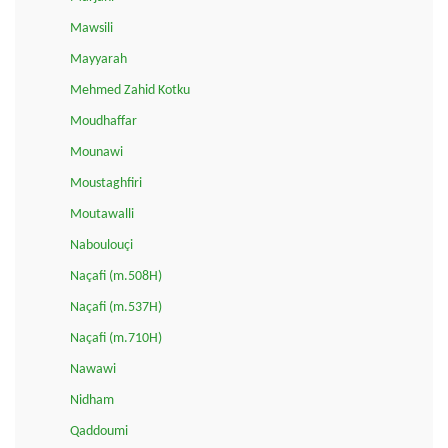
Mawsili
Mayyarah
Mehmed Zahid Kotku
Moudhaffar
Mounawi
Moustaghfiri
Moutawalli
Naboulouçi
Naçafi (m.508H)
Naçafi (m.537H)
Naçafi (m.710H)
Nawawi
Nidham
Qaddoumi