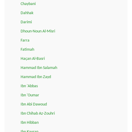
Chaybani
Dahhak
Darimi
Dhoun-Noun Al-Misri
Farra
Fatimah
Haçan Al-Basri
Hammad Ibn Salamah
Hammad Ibn Zayd
Ibn 'Abbas
Ibn 'Oumar
Ibn Abi Dawoud
Ibn Chihab Az-Zouhri
Ibn Hibban
Ibn Kaysan