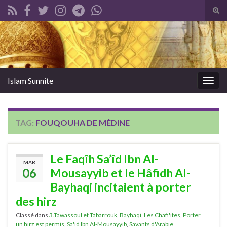
Tog
sear
Search for:
for
Islam Sunnite
Togg
navig
TAG:
FOUQOUHA DE MÉDINE
Le Faqîh Sa’îd Ibn Al-
MAR
06
Mousayyib et le Hâfidh Al-
Bayhaqi incitaient à porter
des hirz
Classé dans
3.Tawassoul et Tabarrouk
,
Bayhaqi
,
Les Chafi'ites
,
Porter
un hirz est permis
,
Sa'id Ibn Al-Mousayyib
,
Savants d'Arabie