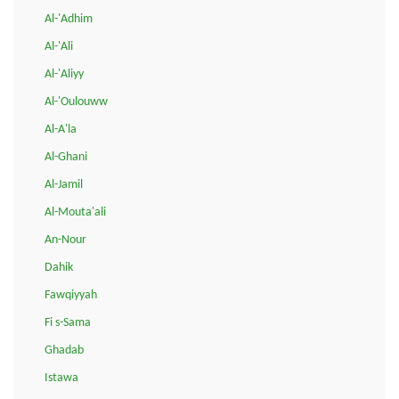
Al-'Adhim
Al-'Ali
Al-'Aliyy
Al-'Oulouww
Al-A'la
Al-Ghani
Al-Jamil
Al-Mouta'ali
An-Nour
Dahik
Fawqiyyah
Fi s-Sama
Ghadab
Istawa