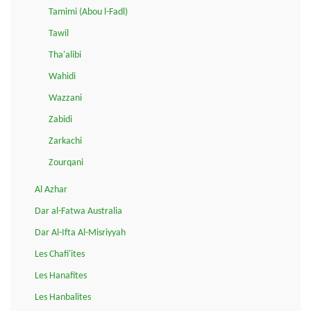
Tamimi (Abou l-Fadl)
Tawil
Tha'alibi
Wahidi
Wazzani
Zabidi
Zarkachi
Zourqani
Al Azhar
Dar al-Fatwa Australia
Dar Al-Ifta Al-Misriyyah
Les Chafi'ites
Les Hanafites
Les Hanbalites